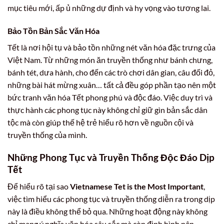
mục tiêu mới, ấp ủ những dự định và hy vọng vào tương lai.
Bảo Tồn Bản Sắc Văn Hóa
Tết là nơi hội tụ và bảo tồn những nét văn hóa đặc trưng của
Việt Nam. Từ những món ăn truyền thống như bánh chưng,
bánh tét, dưa hành, cho đến các trò chơi dân gian, câu đối đỏ,
những bài hát mừng xuân… tất cả đều góp phần tạo nên một
bức tranh văn hóa Tết phong phú và độc đáo. Việc duy trì và
thực hành các phong tục này không chỉ giữ gìn bản sắc dân
tộc mà còn giúp thế hệ trẻ hiểu rõ hơn về nguồn cội và
truyền thống của mình.
Những Phong Tục và Truyền Thống Độc Đáo Dịp
Tết
Để hiểu rõ tại sao
Vietnamese Tet is the Most Important
,
việc tìm hiểu các phong tục và truyền thống diễn ra trong dịp
này là điều không thể bỏ qua. Những hoạt động này không
chỉ mang ý nghĩa văn hóa sâu sắc mà còn định hình nên