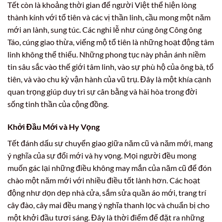
Tết còn là khoảng thời gian để người Việt thể hiện lòng
thành kính với tổ tiên và các vị thần linh, cầu mong một năm
mới an lành, sung túc. Các nghi lễ như cúng ông Công ông
Táo, cúng giao thừa, viếng mộ tổ tiên là những hoạt động tâm
linh không thể thiếu. Những phong tục này phản ánh niềm
tin sâu sắc vào thế giới tâm linh, vào sự phù hộ của ông bà, tổ
tiên, và vào chu kỳ vận hành của vũ trụ. Đây là một khía cạnh
quan trọng giúp duy trì sự cân bằng và hài hòa trong đời
sống tinh thần của cộng đồng.
Khởi Đầu Mới và Hy Vọng
Tết đánh dấu sự chuyển giao giữa năm cũ và năm mới, mang
ý nghĩa của sự đổi mới và hy vọng. Mọi người đều mong
muốn gác lại những điều không may mắn của năm cũ để đón
chào một năm mới với nhiều điều tốt lành hơn. Các hoạt
động như dọn dẹp nhà cửa, sắm sửa quần áo mới, trang trí
cây đào, cây mai đều mang ý nghĩa thanh lọc và chuẩn bị cho
một khởi đầu tươi sáng. Đây là thời điểm để đặt ra những