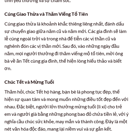
tình yêu thương và sự chăm sóc.
Cúng Giao Thừa và Thăm Viếng Tổ Tiên
Cúng giao thừa là khoảnh khắc thiêng liêng nhất, đánh dấu
sự chuyển giao giữa năm cũ và năm mới. Các gia đình sẽ làm
lễ cúng ngoài trời và trong nhà để tiễn các vị thần cũ và
nghênh đón các vị thần mới. Sau đó, vào những ngày đầu
năm, mọi người thường đi thăm viếng mộ tổ tiên, mời ông
bà về ăn Tết cùng gia đình, thể hiện lòng hiếu thảo và biết
ơn.
Chúc Tết và Mừng Tuổi
Thăm hỏi, chúc Tết họ hàng, bạn bè là phong tục đẹp, thể
hiện sự quan tâm và mong muốn những điều tốt đẹp đến với
nhau. Đặc biệt, người lớn thường mừng tuổi (lì xì) cho trẻ
em và người già bằng những phong bao đỏ chứa tiền lẻ, với ý
nghĩa cầu chúc sức khỏe, may mắn và thành công. Đây là một
nét văn hóa độc đáo, mang lại niềm vui và sự gắn kết.