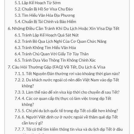
Lập Kế Hoạch Từ Sớm
Chuẩn Bị Hồ Sơ Visa Chu Đáo
Tìm Hiểu Văn Hóa Địa Phương
Chuẩn Bị Tài Chính và Bảo Hiểm
Những Điều Cần Tránh Khi Du Lịch Hoặc Xin Visa Dịp Tết
Tránh Lập Kế Hoạch Quá Sát Nút
Tránh Bỏ Qua Lịch Nghỉ Của Cơ Quan Chức Năng
Tránh Không Tìm Hiểu Văn Hóa
Tránh Chủ Quan Với Giấy Tờ Tùy Thân
Tránh Dựa Vào Thông Tin Không Chính Xác
Câu Hỏi Thường Gặp (FAQ) Về Tết, Du Lịch & Visa
1. Tết Nguyên Đán thường rơi vào khoảng thời gian nào?
2. Du khách nước ngoài có nên đến Việt Nam vào dịp Tết
không?
3. Làm thế nào để xin visa kịp thời cho chuyến đi sau Tết?
4. Các cơ quan cấp thị thực có làm việc trong dịp Tết
không?
5. Chi phí du lịch quốc tế trong dịp Tết có đắt hơn không?
6. Người Việt định cư ở nước ngoài về thăm quê dịp Tết
cần lưu ý gì?
7. Tôi có thể tìm kiếm thông tin visa và du lịch dịp Tết ở đâu