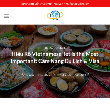
Bỏ
Dịch vụ tư vấn visa uy tín, chuyên nghiệp tại Việt Nam
qua
nội
dung
BLOG DU LỊCH
Hiểu Rõ Vietnamese Tet is the Most
Important: Cẩm Nang Du Lịch & Visa
ĐĂNG VÀO
02/12/2025
BỞI
TEAM VISA NƯỚC NGOÀI