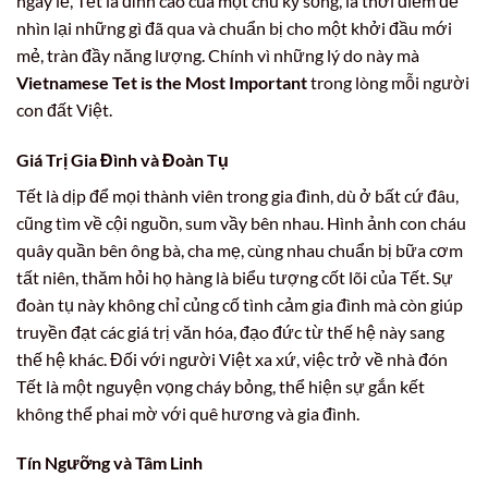
ngày lễ, Tết là đỉnh cao của một chu kỳ sống, là thời điểm để
nhìn lại những gì đã qua và chuẩn bị cho một khởi đầu mới
mẻ, tràn đầy năng lượng. Chính vì những lý do này mà
Vietnamese Tet is the Most Important
trong lòng mỗi người
con đất Việt.
Giá Trị Gia Đình và Đoàn Tụ
Tết là dịp để mọi thành viên trong gia đình, dù ở bất cứ đâu,
cũng tìm về cội nguồn, sum vầy bên nhau. Hình ảnh con cháu
quây quần bên ông bà, cha mẹ, cùng nhau chuẩn bị bữa cơm
tất niên, thăm hỏi họ hàng là biểu tượng cốt lõi của Tết. Sự
đoàn tụ này không chỉ củng cố tình cảm gia đình mà còn giúp
truyền đạt các giá trị văn hóa, đạo đức từ thế hệ này sang
thế hệ khác. Đối với người Việt xa xứ, việc trở về nhà đón
Tết là một nguyện vọng cháy bỏng, thể hiện sự gắn kết
không thể phai mờ với quê hương và gia đình.
Tín Ngưỡng và Tâm Linh