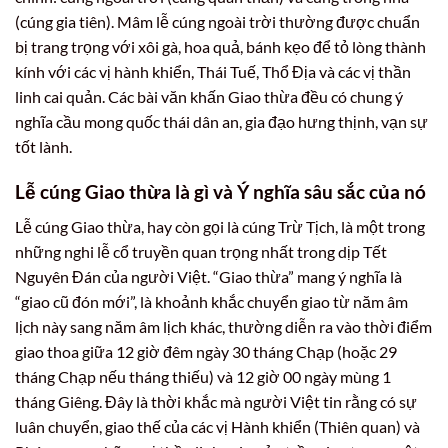
(cúng gia tiên). Mâm lễ cúng ngoài trời thường được chuẩn
bị trang trọng với xôi gà, hoa quả, bánh kẹo để tỏ lòng thành
kính với các vị hành khiển, Thái Tuế, Thổ Địa và các vị thần
linh cai quản. Các bài văn khấn Giao thừa đều có chung ý
nghĩa cầu mong quốc thái dân an, gia đạo hưng thịnh, vạn sự
tốt lành.
Lễ cúng Giao thừa là gì và Ý nghĩa sâu sắc của nó
Lễ cúng Giao thừa, hay còn gọi là cúng Trừ Tịch, là một trong
những nghi lễ cổ truyền quan trọng nhất trong dịp Tết
Nguyên Đán của người Việt. “Giao thừa” mang ý nghĩa là
“giao cũ đón mới”, là khoảnh khắc chuyển giao từ năm âm
lịch này sang năm âm lịch khác, thường diễn ra vào thời điểm
giao thoa giữa 12 giờ đêm ngày 30 tháng Chạp (hoặc 29
tháng Chạp nếu tháng thiếu) và 12 giờ 00 ngày mùng 1
tháng Giêng. Đây là thời khắc mà người Việt tin rằng có sự
luân chuyển, giao thế của các vị Hành khiển (Thiên quan) và