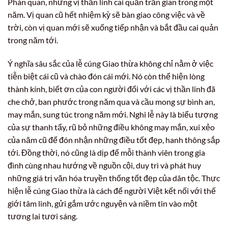
Phán quan, những vị thần linh cai quản trần gian trong một
năm. Vị quan cũ hết nhiệm kỳ sẽ bàn giao công việc và về
trời, còn vị quan mới sẽ xuống tiếp nhận và bắt đầu cai quản
trong năm tới.
Ý nghĩa sâu sắc của lễ cúng Giao thừa không chỉ nằm ở việc
tiễn biệt cái cũ và chào đón cái mới. Nó còn thể hiện lòng
thành kính, biết ơn của con người đối với các vị thần linh đã
che chở, ban phước trong năm qua và cầu mong sự bình an,
may mắn, sung túc trong năm mới. Nghi lễ này là biểu tượng
của sự thanh tẩy, rũ bỏ những điều không may mắn, xui xẻo
của năm cũ để đón nhận những điều tốt đẹp, hanh thông sắp
tới. Đồng thời, nó cũng là dịp để mỗi thành viên trong gia
đình cùng nhau hướng về nguồn cội, duy trì và phát huy
những giá trị văn hóa truyền thống tốt đẹp của dân tộc. Thực
hiện lễ cúng Giao thừa là cách để người Việt kết nối với thế
giới tâm linh, gửi gắm ước nguyện và niềm tin vào một
tương lai tươi sáng.