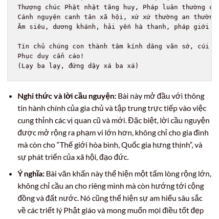
Thượng chúc Phật nhật tăng huy, Pháp luân thường chu
Cánh nguyện canh tân xã hội, xứ xứ thường an thường
Âm siêu, dương khánh, hải yến hà thanh, pháp giới ch
Tín chủ chúng con thành tâm kính dâng văn sớ, cúi x
Phục duy cẩn cáo!

Nghi thức và lời cầu nguyện:
Bài này mở đầu với thông
tin hành chính của gia chủ và tập trung trực tiếp vào việc
cung thỉnh các vị quan cũ và mới. Đặc biệt, lời cầu nguyện
được mở rộng ra phạm vi lớn hơn, không chỉ cho gia đình
mà còn cho “Thế giới hòa bình, Quốc gia hưng thịnh”, và
sự phát triển của xã hội, đạo đức.
Ý nghĩa:
Bài văn khấn này thể hiện một tấm lòng rộng lớn,
không chỉ cầu an cho riêng mình mà còn hướng tới cộng
đồng và đất nước. Nó cũng thể hiện sự am hiểu sâu sắc
về các triết lý Phật giáo và mong muốn mọi điều tốt đẹp