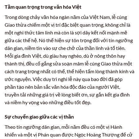
Tầm quan trọng trong văn hóa Việt
Trong dòng chảy văn hóa ngàn năm của Việt Nam, lễ cúng
Giao thừa chiếm một vị trí đặc biệt quan trọng, không chỉ là
một nghi thức tâm linh mà còn là sợi dây kết nối mạnh mẽ
giữa các thế hệ. Nó thể hiện sự tôn trọng đối với tín ngưỡng
dân gian, niềm tin vào sự che chở của thần linh và tổ tiên.
Mỗi gia đình Việt, dù giàu hay nghèo, dù ở nông thôn hay
thành thị, đều cố gắng sửa soạn mâm lễ cúng Giao thừa một
cách trang trọng nhất có thể, thể hiện tấm lòng thành kính và
ước nguyện. Việc duy trì nghi lễ này qua bao đời đã góp
phần tạo nên bản sắc văn hóa độc đáo của người Việt,
truyền tải những giá trị về lòng biết ơn, sự gắn kết gia đình
và niềm hy vọng vào những điều tốt đẹp.
Sự chuyển giao giữa các vị thần
Theo tín ngưỡng dân gian, mỗi năm đều có một vị Hành
khiển và một vị Phán quan được Ngọc Hoàng Thượng đế cử