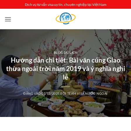
Bỏ
Dịch vụ tư vấn visa uy tín, chuyên nghiệp tại Việt Nam
qua
nội
dung
BLOG DU LỊCH
Hướng dẫn chi tiết: Bài văn cúng Giao
thừa ngoài trời năm 2019 và ý nghĩa nghi
lễ
ĐĂNG VÀO
01/12/2025
BỞI
TEAM VISA NƯỚC NGOÀI