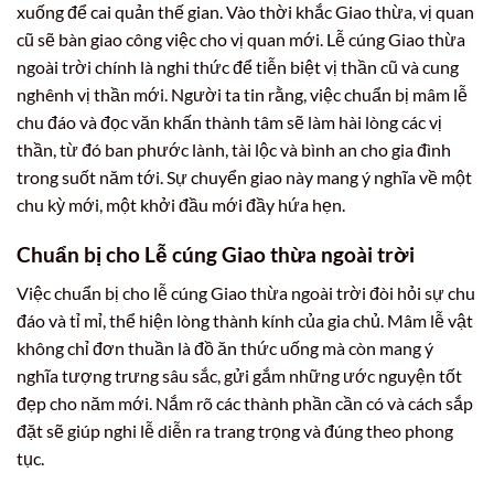
xuống để cai quản thế gian. Vào thời khắc Giao thừa, vị quan
cũ sẽ bàn giao công việc cho vị quan mới. Lễ cúng Giao thừa
ngoài trời chính là nghi thức để tiễn biệt vị thần cũ và cung
nghênh vị thần mới. Người ta tin rằng, việc chuẩn bị mâm lễ
chu đáo và đọc văn khấn thành tâm sẽ làm hài lòng các vị
thần, từ đó ban phước lành, tài lộc và bình an cho gia đình
trong suốt năm tới. Sự chuyển giao này mang ý nghĩa về một
chu kỳ mới, một khởi đầu mới đầy hứa hẹn.
Chuẩn bị cho Lễ cúng Giao thừa ngoài trời
Việc chuẩn bị cho lễ cúng Giao thừa ngoài trời đòi hỏi sự chu
đáo và tỉ mỉ, thể hiện lòng thành kính của gia chủ. Mâm lễ vật
không chỉ đơn thuần là đồ ăn thức uống mà còn mang ý
nghĩa tượng trưng sâu sắc, gửi gắm những ước nguyện tốt
đẹp cho năm mới. Nắm rõ các thành phần cần có và cách sắp
đặt sẽ giúp nghi lễ diễn ra trang trọng và đúng theo phong
tục.