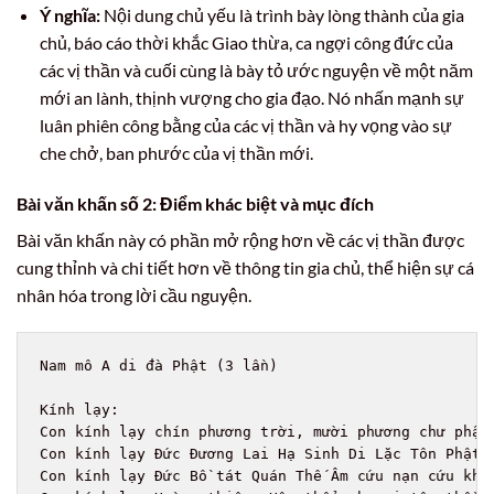
Ý nghĩa:
Nội dung chủ yếu là trình bày lòng thành của gia
chủ, báo cáo thời khắc Giao thừa, ca ngợi công đức của
các vị thần và cuối cùng là bày tỏ ước nguyện về một năm
mới an lành, thịnh vượng cho gia đạo. Nó nhấn mạnh sự
luân phiên công bằng của các vị thần và hy vọng vào sự
che chở, ban phước của vị thần mới.
Bài văn khấn số 2: Điểm khác biệt và mục đích
Bài văn khấn này có phần mở rộng hơn về các vị thần được
cung thỉnh và chi tiết hơn về thông tin gia chủ, thể hiện sự cá
nhân hóa trong lời cầu nguyện.
Nam mô A di đà Phật (3 lần)

Kính lạy:

Con kính lạy chín phương trời, mười phương chư phật,
Con kính lạy Đức Đương Lai Hạ Sinh Di Lặc Tôn Phật

Con kính lạy Đức Bồ tát Quán Thế Âm cứu nạn cứu khổ 