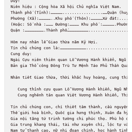
Duy!

Niên hiệu : Cộng hòa Xã hội Chủ nghĩa Việt Nam.

Thành phố (Tỉnh):…………….................……Quận (huyệ
Phường (Xã):……………..Khu phố (Thôn):……………Xứ đất:......
(Hoặc: Số nhà :……… Đường:………… Khu phố :…………….Phường 
Quận :…………………….Thành phố………………………...................
Hôm nay nhân lễ Giao thừa năm Kỷ Hợi.

Tín chủ chúng con là:……………………………....................
Cung duy:

Ngài Cựu niên thiên quan Lỗ Vương Hành khiển, Ngũ N
Bản gia Thổ công Đông Trù Tư Mệnh Táo Phủ Thần Quan 
Nhân tiết Giao thừa, thời khắc huy hoàng, cung thiế
   Cung thỉnh cựu quan Lỗ Vương Hành khiển, Ngũ Nhạ
   Cung nghênh tân quan Việt Vương Hành khiển, Thiê
Tín chủ chúng con, chí thiết tâm thành, cầu nguyện :
Thế giới hoà bình, Quốc gia hưng thịnh, Xuân đa hỷ 
Gia nội tăng tứ trinh tường chi phúc thọ. Phù hộ độ
Gia trung khang thái, tài như xuyên chí, lộc tự vân
Nam tử thanh cao, nữ nhi đoan chính, học hành tinh 