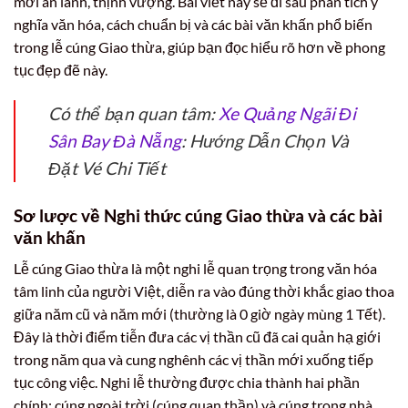
mới an lành, thịnh vượng. Bài viết này sẽ đi sâu phân tích ý
nghĩa văn hóa, cách chuẩn bị và các bài văn khấn phổ biến
trong lễ cúng Giao thừa, giúp bạn đọc hiểu rõ hơn về phong
tục đẹp đẽ này.
Có thể bạn quan tâm:
Xe Quảng Ngãi Đi
Sân Bay Đà Nẵng
: Hướng Dẫn Chọn Và
Đặt Vé Chi Tiết
Sơ lược về Nghi thức cúng Giao thừa và các bài
văn khấn
Lễ cúng Giao thừa là một nghi lễ quan trọng trong văn hóa
tâm linh của người Việt, diễn ra vào đúng thời khắc giao thoa
giữa năm cũ và năm mới (thường là 0 giờ ngày mùng 1 Tết).
Đây là thời điểm tiễn đưa các vị thần cũ đã cai quản hạ giới
trong năm qua và cung nghênh các vị thần mới xuống tiếp
tục công việc. Nghi lễ thường được chia thành hai phần
chính: cúng ngoài trời (cúng quan thần) và cúng trong nhà