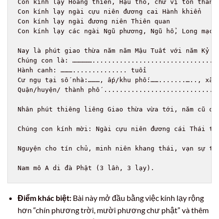
Con kính lạy Hoàng thiên, Hậu thổ, chư vị tôn thần

Con kính lạy ngài cựu niên đương cai Hành khiển

Con kính lạy ngài đương niên Thiên quan

Con kính lạy các ngài Ngũ phương, Ngũ hổ, Long mạch,
Nay là phút giao thừa năm năm Mậu Tuất với năm Kỷ Hợ
Chúng con là: …………….................................
Hành canh: ……….............. tuổi

Cư ngụ tại số nhà:………, ấp/khu phố:…….......….., xã/p
Quận/huyện/ thành phố .............................
Nhân phút thiêng liêng Giao thừa vừa tới, năm cũ qu
Chúng con kính mời: Ngài cựu niên đương cái Thái tu
Nguyện cho tín chủ, minh niên khang thái, vạn sự tố
Điểm khác biệt:
Bài này mở đầu bằng việc kính lạy rộng
hơn “chín phương trời, mười phương chư phật” và thêm