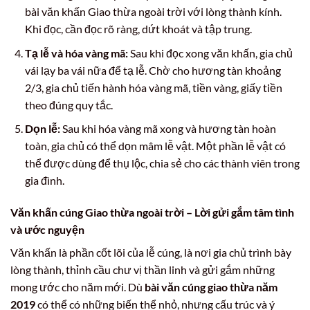
bài văn khấn Giao thừa ngoài trời với lòng thành kính.
Khi đọc, cần đọc rõ ràng, dứt khoát và tập trung.
Tạ lễ và hóa vàng mã:
Sau khi đọc xong văn khấn, gia chủ
vái lạy ba vái nữa để tạ lễ. Chờ cho hương tàn khoảng
2/3, gia chủ tiến hành hóa vàng mã, tiền vàng, giấy tiền
theo đúng quy tắc.
Dọn lễ:
Sau khi hóa vàng mã xong và hương tàn hoàn
toàn, gia chủ có thể dọn mâm lễ vật. Một phần lễ vật có
thể được dùng để thụ lộc, chia sẻ cho các thành viên trong
gia đình.
Văn khấn cúng Giao thừa ngoài trời – Lời gửi gắm tâm tình
và ước nguyện
Văn khấn là phần cốt lõi của lễ cúng, là nơi gia chủ trình bày
lòng thành, thỉnh cầu chư vị thần linh và gửi gắm những
mong ước cho năm mới. Dù
bài văn cúng giao thừa năm
2019
có thể có những biến thể nhỏ, nhưng cấu trúc và ý