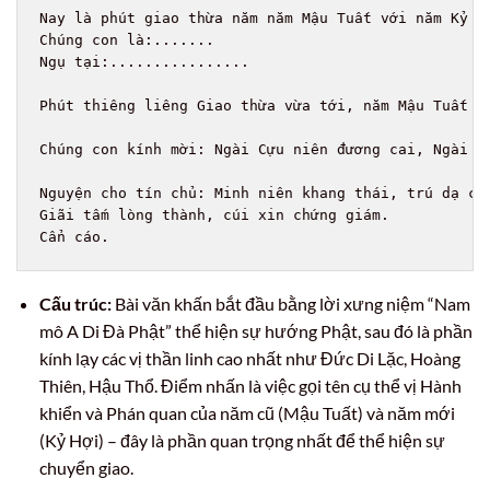
Nay là phút giao thừa năm năm Mậu Tuất với năm Kỷ Hợ
Chúng con là:.......

Ngụ tại:................

Phút thiêng liêng Giao thừa vừa tới, năm Mậu Tuất c
Chúng con kính mời: Ngài Cựu niên đương cai, Ngài T
Nguyện cho tín chủ: Minh niên khang thái, trú dạ cá
Giãi tấm lòng thành, cúi xin chứng giám.

Cấu trúc:
Bài văn khấn bắt đầu bằng lời xưng niệm “Nam
mô A Di Đà Phật” thể hiện sự hướng Phật, sau đó là phần
kính lạy các vị thần linh cao nhất như Đức Di Lặc, Hoàng
Thiên, Hậu Thổ. Điểm nhấn là việc gọi tên cụ thể vị Hành
khiển và Phán quan của năm cũ (Mậu Tuất) và năm mới
(Kỷ Hợi) – đây là phần quan trọng nhất để thể hiện sự
chuyển giao.