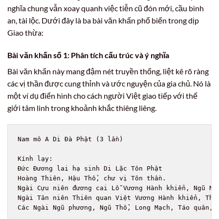
nghĩa chung vẫn xoay quanh việc tiễn cũ đón mới, cầu bình
an, tài lộc. Dưới đây là ba bài văn khấn phổ biến trong dịp
Giao thừa:
Bài văn khấn số 1: Phân tích cấu trúc và ý nghĩa
Bài văn khấn này mang đậm nét truyền thống, liệt kê rõ ràng
các vị thần được cung thỉnh và ước nguyện của gia chủ. Nó là
một ví dụ điển hình cho cách người Việt giao tiếp với thế
giới tâm linh trong khoảnh khắc thiêng liêng.
Nam mô A Di Đà Phật (3 lần)

Kính lạy:

Đức Đương lai hạ sinh Di Lặc Tôn Phật

Hoàng Thiên, Hậu Thổ, chư vị Tôn thần.

Ngài Cựu niên đương cai Lỗ Vương Hành khiển, Ngũ Nhạ
Ngài Tân niên Thiên quan Việt Vương Hành khiển, Thiê
Các Ngài Ngũ phương, Ngũ Thổ, Long Mạch, Táo quân, c