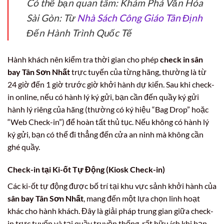
Có thể bạn quan tâm: Khám Phá Văn Hóa
Sài Gòn: Từ
Nhà Sách Công Giáo Tân Định
Đến Hành Trình Quốc Tế
Hành khách nên kiểm tra thời gian cho phép
check in sân
bay Tân Sơn Nhất
trực tuyến của từng hãng, thường là từ
24 giờ đến 1 giờ trước giờ khởi hành dự kiến. Sau khi check-
in online, nếu có hành lý ký gửi, bạn cần đến quầy ký gửi
hành lý riêng của hãng (thường có ký hiệu “Bag Drop” hoặc
“Web Check-in”) để hoàn tất thủ tục. Nếu không có hành lý
ký gửi, bạn có thể đi thẳng đến cửa an ninh mà không cần
ghé quầy.
Check-in tại Ki-ốt Tự Động (Kiosk Check-in)
Các ki-ốt tự động được bố trí tại khu vực sảnh khởi hành của
sân bay Tân Sơn Nhất
, mang đến một lựa chọn linh hoạt
khác cho hành khách. Đây là giải pháp trung gian giữa check-
in trực tuyến và tại quầy truyền thống, rất hữu ích khi bạn