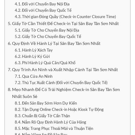
Đối với Chuyến Bay Nội Địa
Đối với Chuyến Bay Quốc Tế
Thời gian Đóng Quầy (Check-in Counter Closure Time)
Giấy Tờ Cần Thiết Để Check-in Tại Sân Bay Tân Sơn Nhất
Giấy Tờ Cho Chuyến Bay Nội Địa
Giấy Tờ Cho Chuyến Bay Quốc Tế
Quy Định Về Hành Lý Tại Sân Bay Tân Sơn Nhất
Hành Lý Xách Tay
Hành Lý Ký Gửi
Phí Hành Lý Quá Cân/Quá Khổ
Quy Trình An Ninh và Xuất Nhập Cảnh Tại Tân Sơn Nhất
Qua Cửa An Ninh
Thủ Tục Xuất Cảnh (Đối với Chuyến Bay Quốc Tế)
Mẹo Nhanh Để Có Trải Nghiệm Check-in Sân Bay Tân Sơn
Nhất Suôn Sẻ
Đến Sân Bay Sớm Hơn Dự Kiến
Tận Dụng Online Check-in Hoặc Kiosk Tự Động
Chuẩn Bị Giấy Tờ Cẩn Thận
Nắm Rõ Quy Định Hành Lý Của Hãng
Mặc Trang Phục Thoải Mái và Thuận Tiện
Nắm Vững Sơ Đồ Sân Bay