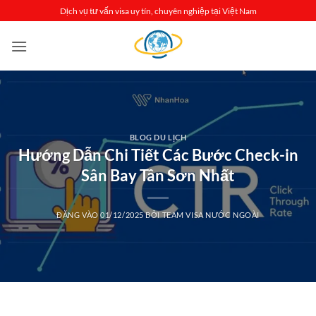
Bỏ
Dịch vụ tư vấn visa uy tín, chuyên nghiệp tại Việt Nam
qua
nội
dung
BLOG DU LỊCH
Hướng Dẫn Chi Tiết Các Bước Check-in
Sân Bay Tân Sơn Nhất
ĐĂNG VÀO
01/12/2025
BỞI
TEAM VISA NƯỚC NGOÀI