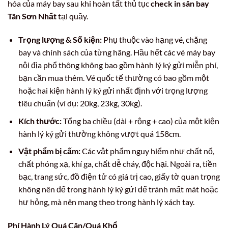
hóa của máy bay sau khi hoàn tất thủ tục
check in sân bay
Tân Sơn Nhất
tại quầy.
Trọng lượng & Số kiện:
Phụ thuộc vào hạng vé, chặng
bay và chính sách của từng hãng. Hầu hết các vé máy bay
nội địa phổ thông không bao gồm hành lý ký gửi miễn phí,
bạn cần mua thêm. Vé quốc tế thường có bao gồm một
hoặc hai kiện hành lý ký gửi nhất định với trọng lượng
tiêu chuẩn (ví dụ: 20kg, 23kg, 30kg).
Kích thước:
Tổng ba chiều (dài + rộng + cao) của một kiện
hành lý ký gửi thường không vượt quá 158cm.
Vật phẩm bị cấm:
Các vật phẩm nguy hiểm như chất nổ,
chất phóng xạ, khí ga, chất dễ cháy, độc hại. Ngoài ra, tiền
bạc, trang sức, đồ điện tử có giá trị cao, giấy tờ quan trọng
không nên để trong hành lý ký gửi để tránh mất mát hoặc
hư hỏng, mà nên mang theo trong hành lý xách tay.
Phí Hành Lý Quá Cân/Quá Khổ