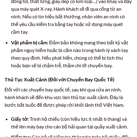
đồng hồ, thắt lưng, giày dép có kim loại…) vào khay và đẩy
qua máy quét X-ray. Hành khách sẽ đi qua cổng từ an
ninh. Nếu có tín hiệu bất thường, nhân viên an ninh có
thể yêu cầu kiểm tra bằng tay hoặc sử dụng máy quét
cầm tay.
Vật phẩm bị cấm:
Đảm bảo không mang theo bất kỳ vật
phẩm nguy hiểm hoặc bị cấm nào trong hành lý xách tay
theo quy định. Nếu phát hiện, chúng có thể bị tịch thu
hoặc bạn sẽ bị chậm trễ, thậm chí lỡ chuyến bay.
Thủ Tục Xuất Cảnh (Đối với Chuyến Bay Quốc Tế)
Đối với các chuyến bay quốc tế, sau khi qua cửa an ninh,
hành khách sẽ đến khu vực làm thủ tục xuất cảnh. Đây là
bước bắt buộc để được phép rời khỏi lãnh thổ Việt Nam.
Giấy tờ:
Trình hộ chiếu (còn hiệu lực ít nhất 6 tháng) và
thẻ lên máy bay cho cán bộ hải quan tại quầy xuất cảnh.
Kiểm tra:
Cán bộ sẽ kiểm tra thông tin trên hộ chiếu, đối