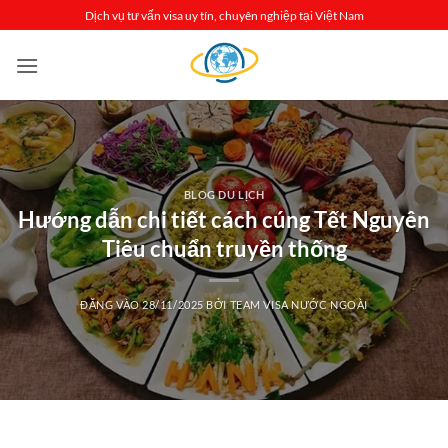
Bỏ
Dịch vụ tư vấn visa uy tín, chuyên nghiệp tại Việt Nam
qua
nội
dung
BLOG DU LỊCH
Hướng dẫn chi tiết cách cúng Tết Nguyên
Tiêu chuẩn truyền thống
ĐĂNG VÀO
28/11/2025
BỞI
TEAM VISA NƯỚC NGOÀI