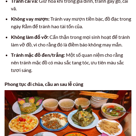
Tránh cãi vã:
Giữ hòa khí trong gia đình, tránh gây gổ, cãi
vã.
Không vay mượn:
Tránh vay mượn tiền bạc, đồ đạc trong
ngày Rằm để tránh hao tài tốn của.
Không làm đổ vỡ:
Cẩn thận trong mọi sinh hoạt để tránh
làm vỡ đồ, vì cho rằng đó là điềm báo không may mắn.
Tránh mặc đồ đen/trắng:
Một số quan niệm cho rằng
nên tránh mặc đồ có màu sắc tang tóc, ưu tiên màu sắc
tươi sáng.
Phong tục đi chùa, cầu an sau lễ cúng