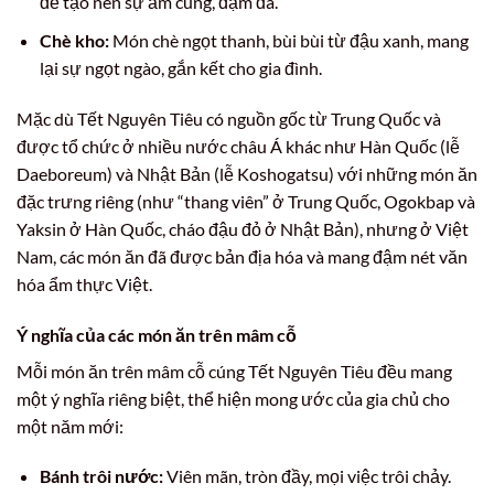
để tạo nên sự ấm cúng, đậm đà.
Chè kho:
Món chè ngọt thanh, bùi bùi từ đậu xanh, mang
lại sự ngọt ngào, gắn kết cho gia đình.
Mặc dù Tết Nguyên Tiêu có nguồn gốc từ Trung Quốc và
được tổ chức ở nhiều nước châu Á khác như Hàn Quốc (lễ
Daeboreum) và Nhật Bản (lễ Koshogatsu) với những món ăn
đặc trưng riêng (như “thang viên” ở Trung Quốc, Ogokbap và
Yaksin ở Hàn Quốc, cháo đậu đỏ ở Nhật Bản), nhưng ở Việt
Nam, các món ăn đã được bản địa hóa và mang đậm nét văn
hóa ẩm thực Việt.
Ý nghĩa của các món ăn trên mâm cỗ
Mỗi món ăn trên mâm cỗ cúng Tết Nguyên Tiêu đều mang
một ý nghĩa riêng biệt, thể hiện mong ước của gia chủ cho
một năm mới:
Bánh trôi nước:
Viên mãn, tròn đầy, mọi việc trôi chảy.