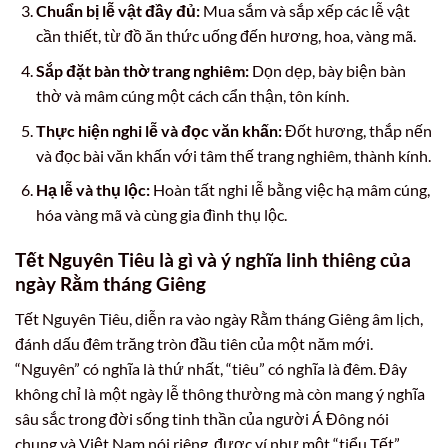
Chuẩn bị lễ vật đầy đủ:
Mua sắm và sắp xếp các lễ vật
cần thiết, từ đồ ăn thức uống đến hương, hoa, vàng mã.
Sắp đặt bàn thờ trang nghiêm:
Dọn dẹp, bày biện bàn
thờ và mâm cúng một cách cẩn thận, tôn kính.
Thực hiện nghi lễ và đọc văn khấn:
Đốt hương, thắp nến
và đọc bài văn khấn với tâm thế trang nghiêm, thành kính.
Hạ lễ và thụ lộc:
Hoàn tất nghi lễ bằng việc hạ mâm cúng,
hóa vàng mã và cùng gia đình thụ lộc.
Tết Nguyên Tiêu là gì và ý nghĩa linh thiêng của
ngày Rằm tháng Giêng
Tết Nguyên Tiêu, diễn ra vào ngày Rằm tháng Giêng âm lịch,
đánh dấu đêm trăng tròn đầu tiên của một năm mới.
“Nguyên” có nghĩa là thứ nhất, “tiêu” có nghĩa là đêm. Đây
không chỉ là một ngày lễ thông thường mà còn mang ý nghĩa
sâu sắc trong đời sống tinh thần của người Á Đông nói
chung và Việt Nam nói riêng, được ví như một “tiểu Tết”.