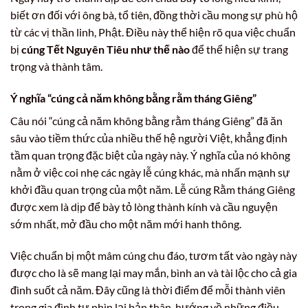
biết ơn đối với ông bà, tổ tiên, đồng thời cầu mong sự phù hộ
từ các vị thần linh, Phật. Điều này thể hiện rõ qua việc chuẩn
bị
cúng Tết Nguyên Tiêu như thế nào
để thể hiện sự trang
trọng và thành tâm.
Ý nghĩa “cúng cả năm không bằng rằm tháng Giêng”
Câu nói “cúng cả năm không bằng rằm tháng Giêng” đã ăn
sâu vào tiềm thức của nhiều thế hệ người Việt, khẳng định
tầm quan trọng đặc biệt của ngày này. Ý nghĩa của nó không
nằm ở việc coi nhẹ các ngày lễ cúng khác, mà nhấn mạnh sự
khởi đầu quan trọng của một năm. Lễ cúng Rằm tháng Giêng
được xem là dịp để bày tỏ lòng thành kính và cầu nguyện
sớm nhất, mở đầu cho một năm mới hanh thông.
Việc chuẩn bị một mâm cúng chu đáo, tươm tất vào ngày này
được cho là sẽ mang lại may mắn, bình an và tài lộc cho cả gia
đình suốt cả năm. Đây cũng là thời điểm để mỗi thành viên
trong gia đình tự nhìn lại bản thân, hướng về những điều