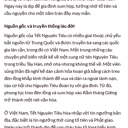
Ngày này là dịp để gia đình sum họp, tưởng nhớ tổ tiên và
cầu nguyện cho một năm tràn đầy may mắn.
Nguồn gốc và truyền thống lâu đời
Nguồn gốc của Tết Nguyên Tiêu có nhiều giai thoại, chủ yếu
bắt nguồn từ Trung Quốc và được truyền bá sang các quốc
gia lân cận, trong đó có Việt Nam. Một trong những câu
chuyện phổ biến nhất kể về một cung nữ tên Nguyên Tiêu
trong triều Tây Hán, nhớ nhà nhưng không thể về. Một viên
sủng thần đã nghĩ kế dàn cảnh hỏa hoạn giả bằng cách treo
đèn lồng khắp kinh thành để vua và dân ra ngoài lánh nạn,
tạo cơ hội cho Nguyên Tiêu đoàn tụ với gia đình. Từ đó,
phong tục treo đèn lồng và sum họp vào Rằm tháng Giêng
trở thành một nét văn hóa.
Ở Việt Nam, Tết Nguyên Tiêu hòa nhập với tín ngưỡng bản
địa, đặc biệt là tín ngưỡng thờ cúng tổ tiên và Phật giáo.
Ngày này trở thành dịp để con cháu bày tỏ lòng hiếu kính,