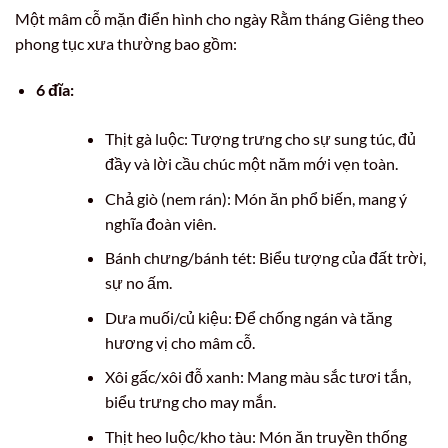
Một mâm cỗ mặn điển hình cho ngày Rằm tháng Giêng theo
phong tục xưa thường bao gồm:
6 đĩa:
Thịt gà luộc: Tượng trưng cho sự sung túc, đủ
đầy và lời cầu chúc một năm mới vẹn toàn.
Chả giò (nem rán): Món ăn phổ biến, mang ý
nghĩa đoàn viên.
Bánh chưng/bánh tét: Biểu tượng của đất trời,
sự no ấm.
Dưa muối/củ kiệu: Để chống ngán và tăng
hương vị cho mâm cỗ.
Xôi gấc/xôi đỗ xanh: Mang màu sắc tươi tắn,
biểu trưng cho may mắn.
Thịt heo luộc/kho tàu: Món ăn truyền thống