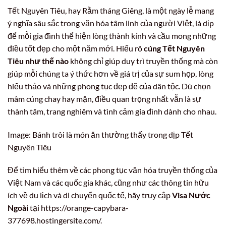
Tết Nguyên Tiêu, hay Rằm tháng Giêng, là một ngày lễ mang
ý nghĩa sâu sắc trong văn hóa tâm linh của người Việt, là dịp
để mỗi gia đình thể hiện lòng thành kính và cầu mong những
điều tốt đẹp cho một năm mới. Hiểu rõ
cúng Tết Nguyên
Tiêu như thế nào
không chỉ giúp duy trì truyền thống mà còn
giúp mỗi chúng ta ý thức hơn về giá trị của sự sum họp, lòng
hiếu thảo và những phong tục đẹp đẽ của dân tộc. Dù chọn
mâm cúng chay hay mặn, điều quan trọng nhất vẫn là sự
thành tâm, trang nghiêm và tình cảm gia đình dành cho nhau.
Image: Bánh trôi là món ăn thường thấy trong dịp Tết
Nguyên Tiêu
Để tìm hiểu thêm về các phong tục văn hóa truyền thống của
Việt Nam và các quốc gia khác, cũng như các thông tin hữu
ích về du lịch và di chuyển quốc tế, hãy truy cập
Visa Nước
Ngoài
tại https://orange-capybara-
377698.hostingersite.com/.