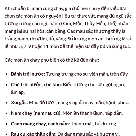
Khi chuẩn bị mâm cúng chay, gia chủ nên chú ý đến việc lựa
chọn các món ăn có nguyên liệu từ thực vật, mang đủ ngũ sắc
tượng trưng cho ngũ hành (Kim, Mộc, Thủy, Hỏa, Thổ) nhằm
mang lại sự hài hòa, cân bằng. Các màu sắc thường thấy là
trắng, xanh, đen/tím, đỏ, vàng. Số lượng món ăn thường là số
lẻ như 5, 7, 9 hoặc 11 món để thể hiện sự đầy đủ và sung túc.
Các món ăn chay phổ biến có thể kể đến như:
Bánh trôi nước:
Tượng trưng cho sự viên mãn, tròn đầy.
Chè trôi nước, chè kho:
Biểu tượng cho sự ngọt ngào,
ấm áp.
Xôi gấc:
Màu đỏ tươi mang ý nghĩa may mắn, hạnh phúc.
Nem chay (nem rau củ):
Món ăn thanh đạm, hấp dẫn.
Canh măng chay, canh nấm:
Thanh mát, bổ dưỡng.
Rau củ xào thập cẩm:
Đa dạng màu sắc và hương vị.