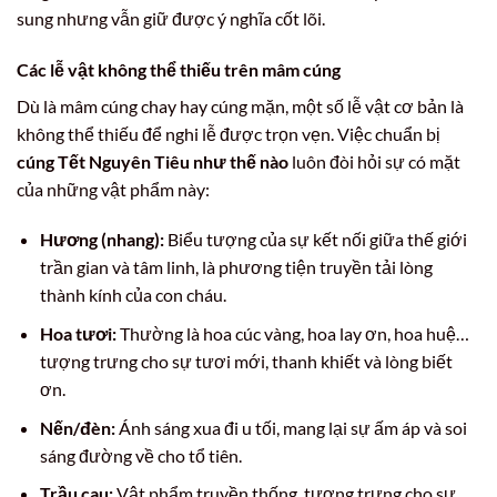
sung nhưng vẫn giữ được ý nghĩa cốt lõi.
Các lễ vật không thể thiếu trên mâm cúng
Dù là mâm cúng chay hay cúng mặn, một số lễ vật cơ bản là
không thể thiếu để nghi lễ được trọn vẹn. Việc chuẩn bị
cúng Tết Nguyên Tiêu như thế nào
luôn đòi hỏi sự có mặt
của những vật phẩm này:
Hương (nhang):
Biểu tượng của sự kết nối giữa thế giới
trần gian và tâm linh, là phương tiện truyền tải lòng
thành kính của con cháu.
Hoa tươi:
Thường là hoa cúc vàng, hoa lay ơn, hoa huệ…
tượng trưng cho sự tươi mới, thanh khiết và lòng biết
ơn.
Nến/đèn:
Ánh sáng xua đi u tối, mang lại sự ấm áp và soi
sáng đường về cho tổ tiên.
Trầu cau:
Vật phẩm truyền thống, tượng trưng cho sự