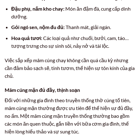
Đậu phụ, nấm kho chay:
Món ăn đậm đà, cung cấp dinh
dưỡng.
Gỏi ngó sen, nộm đu đủ:
Thanh mát, giải ngán.
Hoa quả tươi:
Các loại quả như chuối, bưởi, cam, táo…
tượng trưng cho sự sinh sôi, nảy nở và tài lộc.
Việc sắp xếp mâm cúng chay không cần quá cầu kỳ nhưng
cần đảm bảo sạch sẽ, tinh tươm, thể hiện sự tôn kính của gia
chủ.
Mâm cúng mặn đủ đầy, thịnh soạn
Đối với những gia đình theo truyền thống thờ cúng tổ tiên,
mâm cúng mặn thường được ưu tiên để thể hiện sự đủ đầy,
no ấm. Một mâm cúng mặn truyền thống thường bao gồm
các món ăn quen thuộc, gắn liền với bữa cơm gia đình, thể
hiện lòng hiếu thảo và sự sung túc.