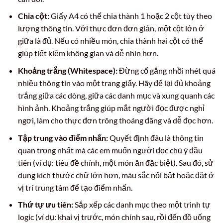
Chia cột:
Giấy A4 có thể chia thành 1 hoặc 2 cột tùy theo
lượng thông tin. Với thực đơn đơn giản, một cột lớn ở
giữa là đủ. Nếu có nhiều món, chia thành hai cột có thể
giúp tiết kiệm không gian và dễ nhìn hơn.
Khoảng trắng (Whitespace):
Đừng cố gắng nhồi nhét quá
nhiều thông tin vào một trang giấy. Hãy để lại đủ khoảng
trắng giữa các dòng, giữa các danh mục và xung quanh các
hình ảnh. Khoảng trắng giúp mắt người đọc được nghỉ
ngơi, làm cho thực đơn trông thoáng đãng và dễ đọc hơn.
Tập trung vào điểm nhấn:
Quyết định đâu là thông tin
quan trọng nhất mà các em muốn người đọc chú ý đầu
tiên (ví dụ: tiêu đề chính, một món ăn đặc biệt). Sau đó, sử
dụng kích thước chữ lớn hơn, màu sắc nổi bật hoặc đặt ở
vị trí trung tâm để tạo điểm nhấn.
Thứ tự ưu tiên:
Sắp xếp các danh mục theo một trình tự
logic (ví dụ: khai vị trước, món chính sau, rồi đến đồ uống