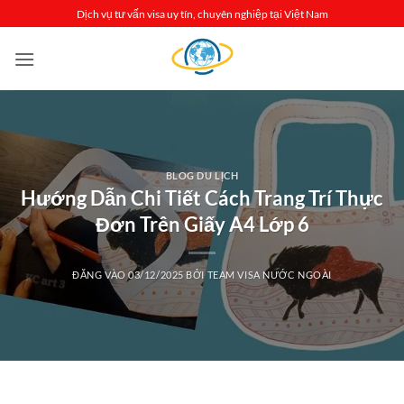
Bỏ
Dịch vụ tư vấn visa uy tín, chuyên nghiệp tại Việt Nam
qua
nội
dung
BLOG DU LỊCH
Hướng Dẫn Chi Tiết Cách Trang Trí Thực
Đơn Trên Giấy A4 Lớp 6
ĐĂNG VÀO
03/12/2025
BỞI
TEAM VISA NƯỚC NGOÀI