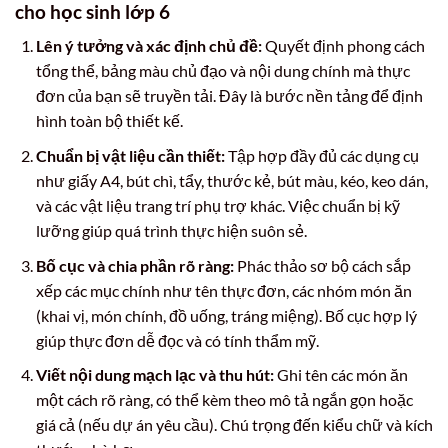
cho học sinh lớp 6
Lên ý tưởng và xác định chủ đề:
Quyết định phong cách
tổng thể, bảng màu chủ đạo và nội dung chính mà thực
đơn của bạn sẽ truyền tải. Đây là bước nền tảng để định
hình toàn bộ thiết kế.
Chuẩn bị vật liệu cần thiết:
Tập hợp đầy đủ các dụng cụ
như giấy A4, bút chì, tẩy, thước kẻ, bút màu, kéo, keo dán,
và các vật liệu trang trí phụ trợ khác. Việc chuẩn bị kỹ
lưỡng giúp quá trình thực hiện suôn sẻ.
Bố cục và chia phần rõ ràng:
Phác thảo sơ bộ cách sắp
xếp các mục chính như tên thực đơn, các nhóm món ăn
(khai vị, món chính, đồ uống, tráng miệng). Bố cục hợp lý
giúp thực đơn dễ đọc và có tính thẩm mỹ.
Viết nội dung mạch lạc và thu hút:
Ghi tên các món ăn
một cách rõ ràng, có thể kèm theo mô tả ngắn gọn hoặc
giá cả (nếu dự án yêu cầu). Chú trọng đến kiểu chữ và kích