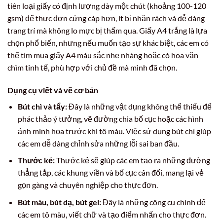
tiên loại giấy có định lượng dày một chút (khoảng 100-120
gsm) để thực đơn cứng cáp hơn, ít bị nhăn rách và dễ dàng
trang trí mà không lo mực bị thấm qua. Giấy A4 trắng là lựa
chọn phổ biến, nhưng nếu muốn tạo sự khác biệt, các em có
thể tìm mua giấy A4 màu sắc nhẹ nhàng hoặc có hoa văn
chìm tinh tế, phù hợp với chủ đề mà mình đã chọn.
Dụng cụ viết và vẽ cơ bản
Bút chì và tẩy:
Đây là những vật dụng không thể thiếu để
phác thảo ý tưởng, vẽ đường chia bố cục hoặc các hình
ảnh minh họa trước khi tô màu. Việc sử dụng bút chì giúp
các em dễ dàng chỉnh sửa những lỗi sai ban đầu.
Thước kẻ:
Thước kẻ sẽ giúp các em tạo ra những đường
thẳng tắp, các khung viền và bố cục cân đối, mang lại vẻ
gọn gàng và chuyên nghiệp cho thực đơn.
Bút màu, bút dạ, bút gel:
Đây là những công cụ chính để
các em tô màu, viết chữ và tạo điểm nhấn cho thực đơn.