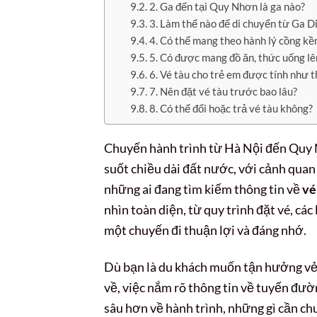
2. Ga đến tại Quy Nhơn là ga nào?
3. Làm thế nào để di chuyển từ Ga D
4. Có thể mang theo hành lý cồng kền
5. Có được mang đồ ăn, thức uống lê
6. Vé tàu cho trẻ em được tính như t
7. Nên đặt vé tàu trước bao lâu?
8. Có thể đổi hoặc trả vé tàu không?
Chuyến hành trình từ Hà Nội đến Quy 
suốt chiều dài đất nước, với cảnh quan
những ai đang tìm kiếm thông tin về
vé
nhìn toàn diện, từ quy trình đặt vé, cá
một chuyến đi thuận lợi và đáng nhớ.
Dù bạn là du khách muốn tận hưởng vẻ
về, việc nắm rõ thông tin về tuyến đườ
sâu hơn về hành trình, những gì cần chu