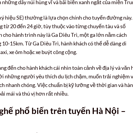
 những dãy núi hùng vĩ và bãi biển xanh ngắt của miền Tru
 hiệu SE) thường là lựa chọn chính cho tuyến đường này.
g từ 20 đến 24 giờ, tùy thuộc vào từng chuyến tàu và số
cho hành trình này là Ga Diêu Trì, một ga lớn nằm cách
10-15km. Từ Ga Diêu Trì, hành khách có thể dễ dàng di
xi, xe ôm hoặc xe buýt công cộng.
ang đến cho hành khách cái nhìn toàn cảnh về địa lý và văn 
ới những người yêu thích du lịch chậm, muốn trải nghiệm 
ích nhanh chóng. Việc chuẩn bị kỹ lưỡng về thời gian và hà
ải mái và thú vị hơn rất nhiều.
 ghế phổ biến trên tuyến Hà Nội –