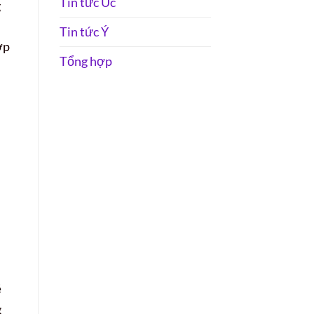
Tin tức Úc
g
Tin tức Ý
ợp
Tổng hợp
ẽ
g