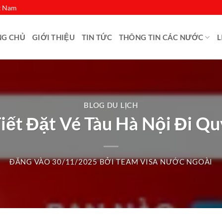
ệt Nam
NG CHỦ
GIỚI THIỆU
TIN TỨC
THÔNG TIN CÁC NƯỚC
L
BLOG DU LỊCH
iết Đặt Vé Tàu Hà Nội Đi Q
ĐĂNG VÀO
30/11/2025
BỞI
TEAM VISA NƯỚC NGOÀI