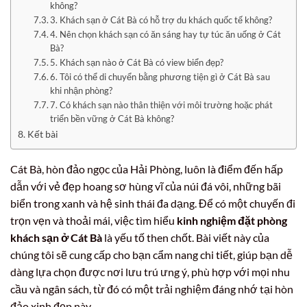
không?
3. Khách sạn ở Cát Bà có hỗ trợ du khách quốc tế không?
4. Nên chọn khách sạn có ăn sáng hay tự túc ăn uống ở Cát
Bà?
5. Khách sạn nào ở Cát Bà có view biển đẹp?
6. Tôi có thể di chuyển bằng phương tiện gì ở Cát Bà sau
khi nhận phòng?
7. Có khách sạn nào thân thiện với môi trường hoặc phát
triển bền vững ở Cát Bà không?
Kết bài
Cát Bà, hòn đảo ngọc của Hải Phòng, luôn là điểm đến hấp
dẫn với vẻ đẹp hoang sơ hùng vĩ của núi đá vôi, những bãi
biển trong xanh và hệ sinh thái đa dạng. Để có một chuyến đi
trọn vẹn và thoải mái, việc tìm hiểu
kinh nghiệm đặt phòng
khách sạn ở Cát Bà
là yếu tố then chốt. Bài viết này của
chúng tôi sẽ cung cấp cho bạn cẩm nang chi tiết, giúp bạn dễ
dàng lựa chọn được nơi lưu trú ưng ý, phù hợp với mọi nhu
cầu và ngân sách, từ đó có một trải nghiệm đáng nhớ tại hòn
đảo xinh đẹp này.