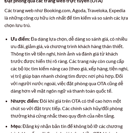
Đặt phòng qua các trang web trực tuyến (OTA)
Các trang web như Booking.com, Agoda, Traveloka, Expedia
là những công cụ hữu ích nhất để tìm kiếm và so sánh các lựa
chọn lưu trú.
Ưu điểm:
Đa dạng lựa chọn, dễ dàng so sánh giá, có nhiều
ưu đãi, giảm giá, và chương trình khách hàng thân thiết.
Thông tin về tiện nghi, hình ảnh và đánh giá từ khách
trước được hiển thị rõ ràng. Các trang này còn cung cấp
các bộ lọc tìm kiếm nâng cao (theo giá, xếp hạng, tiện nghi,
vị trí) giúp bạn nhanh chóng tìm được nơi phù hợp. Đối
với người nước ngoài, việc đặt phòng qua OTA cũng dễ
dàng hơn về mặt ngôn ngữ và thanh toán quốc tế.
Nhược điểm:
Đôi khi giá trên OTA có thể cao hơn một
chút so với đặt trực tiếp. Các chính sách hủy/đổi phòng
thường khá cứng nhắc theo quy định của nền tảng.
Mẹo:
Đăng ký nhận bản tin để không bỏ lỡ các chương