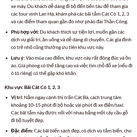
xe máy. Du khách dễ dàng đi bộ đến bến tàu để tham gia
các tour vịnh Lan Hạ, khám phá các bãi tắm Cát Cò 1, 2, 3
và các điểm tham quan gần đó như pháo đài Thần Công.
Phù hợp với:
Du khách thích sự tiện lợi, muốn gần các
dịch vụ giải trí, ăn uống và dễ dàng di chuyển. Các gia đình
có trẻ nhỏ cũng thường ưu tiên khu vực này.
Lưu ý:
Vào mùa cao điểm, khu vực này rất đông đúc và ồn
ào. Giá phòng có thể tăng cao và việc tìm chỗ đỗ xe (nếu đi
ô tô riêng) có thể gặp khó khăn.
Khu vực Bãi Cát Cò 1, 2, 3
Vị trí:
Nằm ngay cạnh thị trấn Cát Bà, cách trung tâm
khoảng 10-15 phút đi bộ hoặc vài phút đi xe điện/taxi.
Các bãi tắm này được nối với nhau bằng một cây cầu gỗ
đi bộ tuyệt đẹp.
Đặc điểm:
Các bãi biển sạch đẹp, có dịch vụ tắm biển, cho