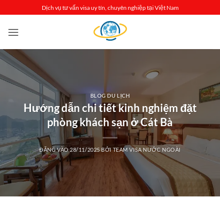
Bỏ
Dịch vụ tư vấn visa uy tín, chuyên nghiệp tại Việt Nam
qua
nội
dung
BLOG DU LỊCH
Hướng dẫn chi tiết kinh nghiệm đặt
phòng khách sạn ở Cát Bà
ĐĂNG VÀO
28/11/2025
BỞI
TEAM VISA NƯỚC NGOÀI