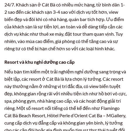
24/7. Khách sạn ở Cát Bà có nhiều mức hạng, từ bình dân 1-
2 sao đến các khách sạn 3-4 sao với dịch vụ tốt hơn, view
biển đẹp và đôi khi có nhà hàng, quán bar tích hợp. Ưu điểm
của khách sạn là sự tiện lợi, an toàn và dễ dàng tiếp cận các
dịch vụ khác như thuê xe máy, đặt tour tham quan vịnh. Tuy
nhiên, vào mùa cao điểm, giá phòng có thể tăng cao và sự
riêng tư có thể bị hạn chế hơn so với các loại hình khác.
Resort và khu nghỉ dưỡng cao cấp
Nếu bạn tìm kiếm một trải nghiệm nghỉ dưỡng sang trọng và
biệt lập, các resort ở Cát Bà là lựa chọn lý tưởng. Các resort
này thường nằm ở những vị trí đắc địa, có view biển tuyệt
đẹp, không gian rộng rãi với nhiều tiện ích như hồ bơi vô cực,
spa, phòng gym, nhà hàng cao cấp, và các hoạt động giải trí
riêng. Một số resort nổi tiếng có thể kể đến như Flamingo
Cát Bà Beach Resort, Hôtel Perle d’Orient Cat Ba – MGallery,
cung cấp dịch vụ đẳng cấp và không gian yên bình, lý tưởng
cho các cặp đôi hoặc gia đình muốn tìm sự thư thái tuyệt đối.