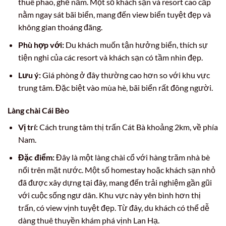
thuê phao, ghế nằm. Một số khách sạn và resort cao cấp
nằm ngay sát bãi biển, mang đến view biển tuyệt đẹp và
không gian thoáng đãng.
Phù hợp với:
Du khách muốn tận hưởng biển, thích sự
tiện nghi của các resort và khách sạn có tầm nhìn đẹp.
Lưu ý:
Giá phòng ở đây thường cao hơn so với khu vực
trung tâm. Đặc biệt vào mùa hè, bãi biển rất đông người.
Làng chài Cái Bèo
Vị trí:
Cách trung tâm thị trấn Cát Bà khoảng 2km, về phía
Nam.
Đặc điểm:
Đây là một làng chài cổ với hàng trăm nhà bè
nổi trên mặt nước. Một số homestay hoặc khách sạn nhỏ
đã được xây dựng tại đây, mang đến trải nghiệm gần gũi
với cuộc sống ngư dân. Khu vực này yên bình hơn thị
trấn, có view vịnh tuyệt đẹp. Từ đây, du khách có thể dễ
dàng thuê thuyền khám phá vịnh Lan Hạ.