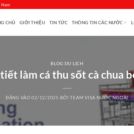
ệt Nam
NG CHỦ
GIỚI THIỆU
TIN TỨC
THÔNG TIN CÁC NƯỚC
L
BLOG DU LỊCH
tiết làm cá thu sốt cà chua 
ĐĂNG VÀO
02/12/2025
BỞI
TEAM VISA NƯỚC NGOÀI