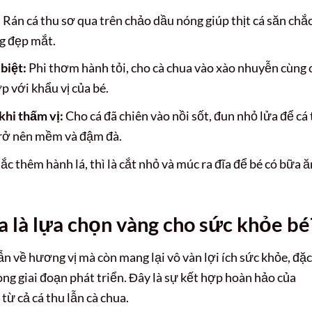
:
Rán cá thu sơ qua trên chảo dầu nóng giúp thịt cá săn chắc
g đẹp mắt.
 biệt:
Phi thơm hành tỏi, cho cà chua vào xào nhuyễn cùng 
p với khẩu vị của bé.
khi thấm vị:
Cho cá đã chiên vào nồi sốt, đun nhỏ lửa để cá
trở nên mềm và đậm đà.
ắc thêm hành lá, thì là cắt nhỏ và múc ra đĩa để bé có bữa ă
ua là lựa chọn vàng cho sức khỏe bé
ẫn về hương vị mà còn mang lại vô vàn lợi ích sức khỏe, đặc
ong giai đoạn phát triển. Đây là sự kết hợp hoàn hảo của
từ cả cá thu lẫn cà chua.