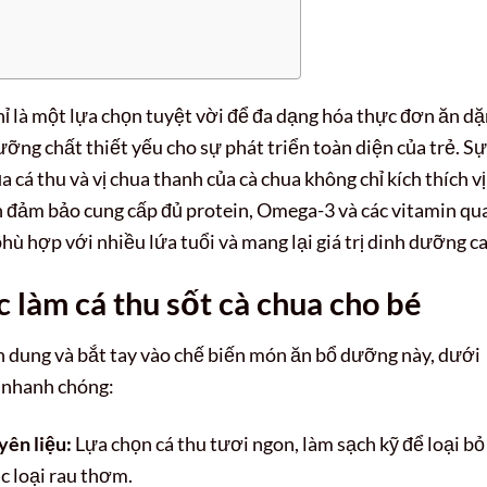
ỉ là một lựa chọn tuyệt vời để đa dạng hóa thực đơn ăn d
ưỡng chất thiết yếu cho sự phát triển toàn diện của trẻ. Sự
a cá thu và vị chua thanh của cà chua không chỉ kích thích vị
n đảm bảo cung cấp đủ protein, Omega-3 và các vitamin qu
hù hợp với nhiều lứa tuổi và mang lại giá trị dinh dưỡng ca
 làm cá thu sốt cà chua cho bé
h dung và bắt tay vào chế biến món ăn bổ dưỡng này, dưới
h nhanh chóng:
yên liệu:
Lựa chọn cá thu tươi ngon, làm sạch kỹ để loại bỏ
c loại rau thơm.