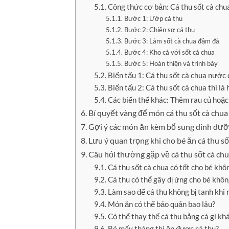
Công thức cơ bản: Cá thu sốt cà chu
Bước 1: Ướp cá thu
Bước 2: Chiên sơ cá thu
Bước 3: Làm sốt cà chua đậm đà
Bước 4: Kho cá với sốt cà chua
Bước 5: Hoàn thiện và trình bày
Biến tấu 1: Cá thu sốt cà chua nướ
Biến tấu 2: Cá thu sốt cà chua thì là
Các biến thể khác: Thêm rau củ hoặ
Bí quyết vàng để món cá thu sốt cà chu
Gợi ý các món ăn kèm bổ sung dinh dưỡ
Lưu ý quan trọng khi cho bé ăn cá thu số
Câu hỏi thường gặp về cá thu sốt cà chu
Cá thu sốt cà chua có tốt cho bé khô
Cá thu có thể gây dị ứng cho bé khôn
Làm sao để cá thu không bị tanh khi 
Món ăn có thể bảo quản bao lâu?
Có thể thay thế cá thu bằng cá gì kh
Bé mấy tháng thì ăn được cá thu?