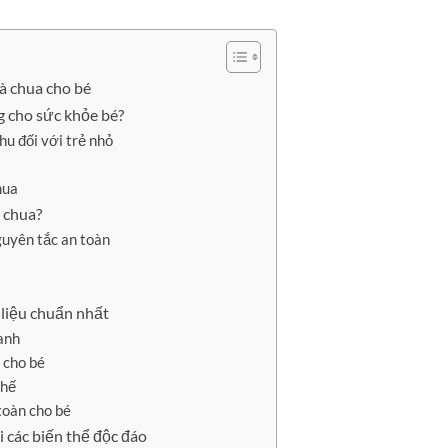
à chua cho bé
ng cho sức khỏe bé?
hu đối với trẻ nhỏ
hua
à chua?
guyên tắc an toàn
liệu chuẩn nhất
anh
 cho bé
chế
 toàn cho bé
i các biến thể độc đáo