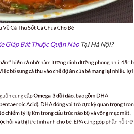
u Về Cá Thu Sốt Cà Chua Cho Bé
e Giáp Bát Thuộc Quận Nào
Tại Hà Nội?
phẩm” biển cả nhờ hàm lượng dinh dưỡng phong phú, đặc b
Việc bổ sung cá thu vào chế độ ăn của bé mang lại nhiều lợi
 nguồn cung cấp
Omega-3 dồi dào
, bao gồm DHA
pentaenoic Acid). DHA đóng vai trò cực kỳ quan trọng tro
. Nó chiếm tỷ lệ lớn trong cấu trúc não bộ và võng mạc mắt,
c hỏi và thị lực tinh anh cho bé. EPA cũng góp phần hỗ trợ