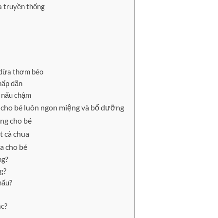
a truyền thống
c dừa thơm béo
 hấp dẫn
c nấu chậm
a cho bé luôn ngon miệng và bổ dưỡng
ng cho bé
t cà chua
a cho bé
ng?
g?
nấu?
ác?