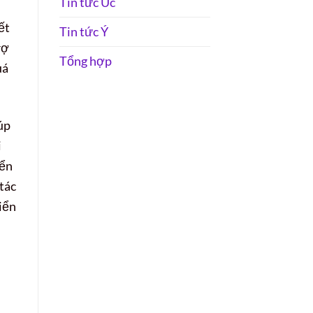
Tin tức Úc
ết
Tin tức Ý
rợ
Tổng hợp
uá
úp
i
yển
tác
iển