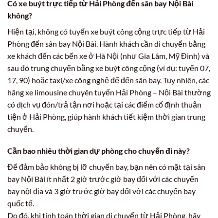
Có xe buýt trực tiếp từ Hải Phòng đến sân bay Nội Bài
không?
Hiện tại, không có tuyến xe buýt công cộng trực tiếp từ Hải
Phòng đến sân bay Nội Bài. Hành khách cần di chuyển bằng
xe khách đến các bến xe ở Hà Nội (như Gia Lâm, Mỹ Đình) và
sau đó trung chuyển bằng xe buýt công cộng (ví dụ: tuyến 07,
17, 90) hoặc taxi/xe công nghệ để đến sân bay. Tuy nhiên, các
hãng xe limousine chuyên tuyến Hải Phòng – Nội Bài thường
có dịch vụ đón/trả tận nơi hoặc tại các điểm cố định thuận
tiện ở Hải Phòng, giúp hành khách tiết kiệm thời gian trung
chuyển.
Cần bao nhiêu thời gian dự phòng cho chuyến đi này?
Để đảm bảo không bị lỡ chuyến bay, bạn nên có mặt tại sân
bay Nội Bài ít nhất 2 giờ trước giờ bay đối với các chuyến
bay nội địa và 3 giờ trước giờ bay đối với các chuyến bay
quốc tế.
Do đó, khi tính toán thời gian di chuyển từ Hải Phòng, hãy