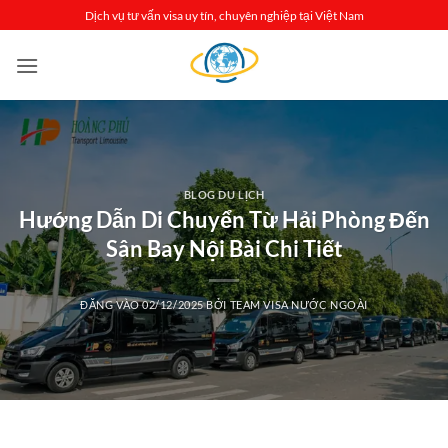
Bỏ
Dịch vụ tư vấn visa uy tín, chuyên nghiệp tại Việt Nam
qua
nội
dung
BLOG DU LỊCH
Hướng Dẫn Di Chuyển Từ Hải Phòng Đến
Sân Bay Nội Bài Chi Tiết
ĐĂNG VÀO
02/12/2025
BỞI
TEAM VISA NƯỚC NGOÀI