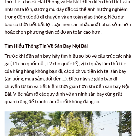
thời tiết cho cả Hải Phòng và Hà Nội. Điều kiện thời tiết xấu
như mưa lớn, sương mù dày đặc có thể ảnh hưởng nghiêm
trọng đến tốc độ di chuyển và an toàn giao thông. Nếu dự
báo có thời tiết bất lợi, bạn nên cân nhắc xuất phát sớm hơn
hoặc chọn phương tiện có độ an toàn cao hơn.
Tìm Hiểu Thông Tin Về Sân Bay Nội Bài
Trước khi đến sân bay, hãy tìm hiểu sơ bộ về cấu trúc các nhà
ga (T1 cho quốc nội, T2 cho quốc tế), vị trí quầy làm thủ tục
của hãng hàng không bạn đi, các dịch vụ tiện ích tại sân bay
(ăn uống, mua sắm, đổi tiền…). Điều này sẽ giúp bạn di
chuyển tự tin và tiết kiệm thời gian hơn khi đến sân bay Nội
Bài. Việc nắm rõ các quy định về an ninh sân bay cũng rất
quan trọng để tránh các rắc rối không đáng có.