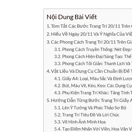
Nội Dung Bài Viết
Tóm Tắt Các Bước Trang Trí 20/11 Trê
Hiểu Về Ngày 20/11 Và Ý Nghĩa Của Việc
Các Phong Cách Trang Trí 20/11 Trên G
Phong Cách Truyền Thống: Nét Đẹp 
Phong Cách Hiện Đại/Sáng Tạo: Thể
Phong Cách Tối Giản: Thanh Lịch Và 
Vật Liệu Và Dụng Cụ Cần Chuẩn Bị Để T
Giấy A4: Loại, Màu Sắc Và Định Lư
Bút, Màu Vẽ, Kéo, Keo: Các Dụng C
Phụ Kiện Trang Trí Khác: Tăng Tín
Hướng Dẫn Từng Bước Trang Trí Giấy 
Lên Ý Tưởng Và Phác Thảo Sơ Bộ
Trang Trí Tiêu Đề Và Lời Chúc
Vẽ Hình Ảnh Minh Họa
Tạo Điểm Nhấn Với Viền, Hoa Văn V