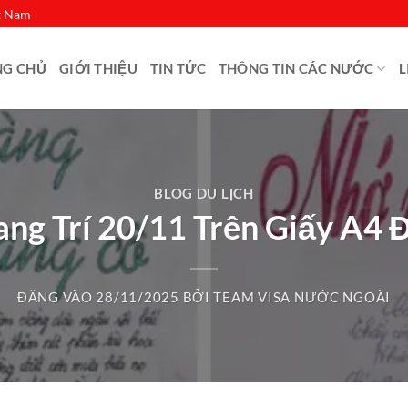
ệt Nam
NG CHỦ
GIỚI THIỆU
TIN TỨC
THÔNG TIN CÁC NƯỚC
L
BLOG DU LỊCH
ng Trí 20/11 Trên Giấy A4 
ĐĂNG VÀO
28/11/2025
BỞI
TEAM VISA NƯỚC NGOÀI