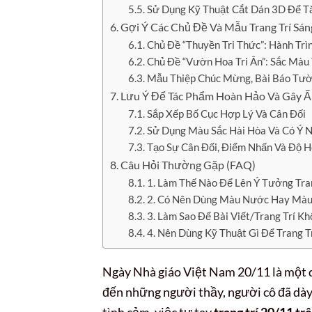
Sử Dụng Kỹ Thuật Cắt Dán 3D Để Tă
Gợi Ý Các Chủ Đề Và Mẫu Trang Trí Sán
Chủ Đề “Thuyền Tri Thức”: Hành Tr
Chủ Đề “Vườn Hoa Tri Ân”: Sắc Màu
Mẫu Thiệp Chúc Mừng, Bài Báo Tườ
Lưu Ý Để Tác Phẩm Hoàn Hảo Và Gây 
Sắp Xếp Bố Cục Hợp Lý Và Cân Đối
Sử Dụng Màu Sắc Hài Hòa Và Có Ý 
Tạo Sự Cân Đối, Điểm Nhấn Và Độ H
Câu Hỏi Thường Gặp (FAQ)
1. Làm Thế Nào Để Lên Ý Tưởng Tra
2. Có Nên Dùng Màu Nước Hay Màu 
3. Làm Sao Để Bài Viết/Trang Trí K
4. Nên Dùng Kỹ Thuật Gì Để Trang 
Ngày Nhà giáo Việt Nam 20/11 là một dịp
đến những người thầy, người cô đã dày 
tình cảm, việc tự tay
trang trí 20/11 tr