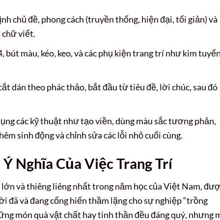
nh chủ đề, phong cách (truyền thống, hiện đại, tối giản) và
 chữ viết.
 bút màu, kéo, keo, và các phụ kiện trang trí như kim tuyến
cắt dán theo phác thảo, bắt đầu từ tiêu đề, lời chúc, sau đó
ụng các kỹ thuật như tạo viền, dùng màu sắc tương phản,
hêm sinh động và chỉnh sửa các lỗi nhỏ cuối cùng.
Ý Nghĩa Của Việc Trang Trí
 lớn và thiêng liêng nhất trong năm học của Việt Nam, đư
ời đã và đang cống hiến thầm lặng cho sự nghiệp “trồng
những món quà vật chất hay tinh thần đều đáng quý, nhưng 