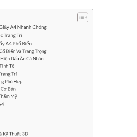
n Giấy A4 Nhanh Chóng
 Trang Trí
iấy A4 Phổ Biến
Cổ Điển Và Trang Trọng
 Hiện Dấu Ấn Cá Nhân
Tinh Tế
rang Trí
ợng Phù Hợp
ụ Cơ Bản
h Thẩm Mỹ
A4
à Kỹ Thuật 3D