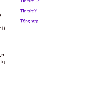
Tin tức Úc
Tin tức Ý
g
Tổng hợp
 lá
iện
trị