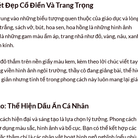
t Đẹp Cổ Điển Và Trang Trọng
ung vào những biểu tượng quen thuộc của giáo dục và lòn
 trắng, sách vở, bút, hoa sen, hoa hồng là những hình ảnh
à những gam màu ấm áp, trang nhã như đỏ, vàng, nâu, xanh
 kính.
 đỏ thắm trên nền giấy màu kem, kèm theo lời chúc viết tay
viền hình ảnh ngôi trường, thầy cô đang giảng bài, thể h
 giản nhưng tinh tế trong phong cách này luôn mang lại giá 
o: Thể Hiện Dấu Ấn Cá Nhân
ách hiện đại và sáng tạo là lựa chọn lý tưởng. Phong cách
ử dụng màu sắc, hình ảnh và bố cục. Bạn có thể kết hợp các
oặc thậm chí là các nhân vật hoạt hình ngộ nghĩnh (nếu phù