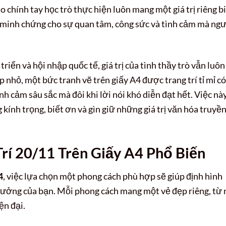
o chính tay học trò thực hiện luôn mang một giá trị riêng bi
 minh chứng cho sự quan tâm, công sức và tình cảm mà ng
riển và hội nhập quốc tế, giá trị của tình thầy trò vẫn luôn
 nhỏ, một bức tranh vẽ trên giấy A4 được trang trí tỉ mỉ có
nh cảm sâu sắc mà đôi khi lời nói khó diễn đạt hết. Việc nà
 kính trọng, biết ơn và gìn giữ những giá trị văn hóa truyề
rí 20/11 Trên Giấy A4 Phổ Biến
4
, việc lựa chọn một phong cách phù hợp sẽ giúp định hình
 tưởng của bạn. Mỗi phong cách mang một vẻ đẹp riêng, từ 
ện đại.