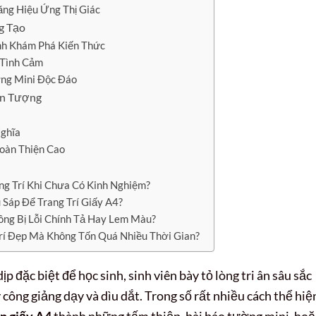
ng Hiệu Ứng Thị Giác
g Tạo
ình Khám Phá Kiến Thức
 Tình Cảm
ng Mini Độc Đáo
Ấn Tượng
Nghĩa
oàn Thiện Cao
ng Trí Khi Chưa Có Kinh Nghiệm?
Sáp Để Trang Trí Giấy A4?
hông Bị Lỗi Chính Tả Hay Lem Màu?
Trí Đẹp Mà Không Tốn Quá Nhiều Thời Gian?
 đặc biệt để học sinh, sinh viên bày tỏ lòng tri ân sâu sắc
công giảng dạy và dìu dắt. Trong số rất nhiều cách thể hiệ
ên giấy A4
thành những tấm thiệp, bài báo tường mini, hoặ