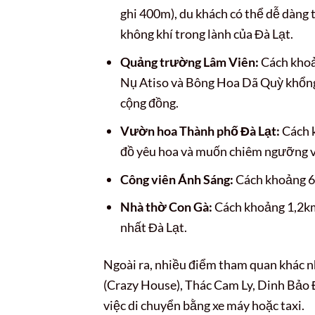
ghi 400m), du khách có thể dễ dàng
không khí trong lành của Đà Lạt.
Quảng trường Lâm Viên:
Cách khoản
Nụ Atiso và Bông Hoa Dã Quỳ khổng l
cộng đồng.
Vườn hoa Thành phố Đà Lạt:
Cách k
đồ yêu hoa và muốn chiêm ngưỡng vẻ
Công viên Ánh Sáng:
Cách khoảng 65
Nhà thờ Con Gà:
Cách khoảng 1,2km,
nhất Đà Lạt.
Ngoài ra, nhiều điểm tham quan khác 
(Crazy House), Thác Cam Ly, Dinh Bảo 
việc di chuyển bằng xe máy hoặc taxi.