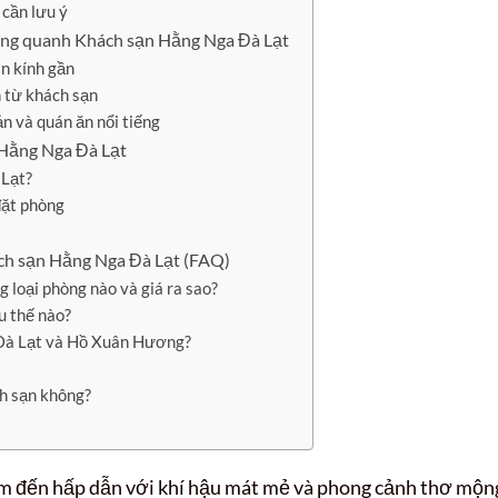
cần lưu ý
 xung quanh Khách sạn Hằng Nga Đà Lạt
n kính gần
n từ khách sạn
n và quán ăn nổi tiếng
 Hằng Nga Đà Lạt
 Lạt?
đặt phòng
ách sạn Hằng Nga Đà Lạt (FAQ)
loại phòng nào và giá ra sao?
u thế nào?
Đà Lạt và Hồ Xuân Hương?
ch sạn không?
iểm đến hấp dẫn với khí hậu mát mẻ và phong cảnh thơ mộn