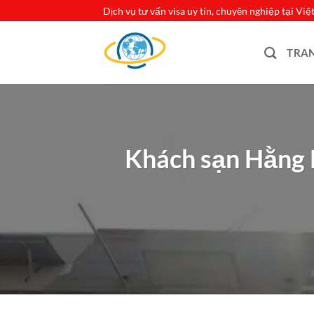
Bỏ
Dịch vụ tư vấn visa uy tín, chuyên nghiệp tại Vi
qua
nội
TRA
dung
Khách sạn Hằng N