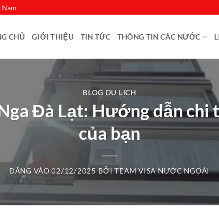
ệt Nam
NG CHỦ
GIỚI THIỆU
TIN TỨC
THÔNG TIN CÁC NƯỚC
L
BLOG DU LỊCH
ga Đà Lạt: Hướng dẫn chi t
của bạn
ĐĂNG VÀO
02/12/2025
BỞI
TEAM VISA NƯỚC NGOÀI