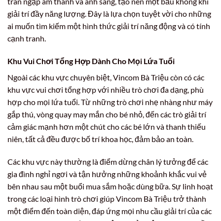
tràn ngập âm thanh và ánh sáng, tạo nên một bầu không khí
giải trí đầy năng lượng. Đây là lựa chọn tuyệt vời cho những
ai muốn tìm kiếm một hình thức giải trí năng động và có tính
cạnh tranh.
Khu Vui Chơi Tổng Hợp Dành Cho Mọi Lứa Tuổi
Ngoài các khu vực chuyên biệt, Vincom Bà Triệu còn có các
khu vực vui chơi tổng hợp với nhiều trò chơi đa dạng, phù
hợp cho mọi lứa tuổi. Từ những trò chơi nhẹ nhàng như máy
gắp thú, vòng quay may mắn cho bé nhỏ, đến các trò giải trí
cảm giác mạnh hơn một chút cho các bé lớn và thanh thiếu
niên, tất cả đều được bố trí khoa học, đảm bảo an toàn.
Các khu vực này thường là điểm dừng chân lý tưởng để các
gia đình nghỉ ngơi và tận hưởng những khoảnh khắc vui vẻ
bên nhau sau một buổi mua sắm hoặc dùng bữa. Sự linh hoạt
trong các loại hình trò chơi giúp Vincom Bà Triệu trở thành
một điểm đến toàn diện, đáp ứng mọi nhu cầu giải trí của các