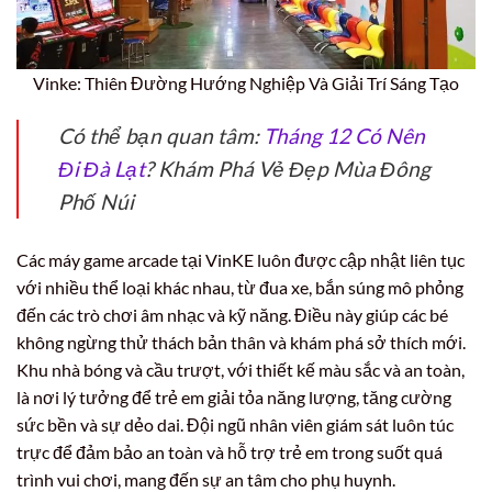
Vinke: Thiên Đường Hướng Nghiệp Và Giải Trí Sáng Tạo
Có thể bạn quan tâm:
Tháng 12 Có Nên
Đi Đà Lạt
? Khám Phá Vẻ Đẹp Mùa Đông
Phố Núi
Các máy game arcade tại VinKE luôn được cập nhật liên tục
với nhiều thể loại khác nhau, từ đua xe, bắn súng mô phỏng
đến các trò chơi âm nhạc và kỹ năng. Điều này giúp các bé
không ngừng thử thách bản thân và khám phá sở thích mới.
Khu nhà bóng và cầu trượt, với thiết kế màu sắc và an toàn,
là nơi lý tưởng để trẻ em giải tỏa năng lượng, tăng cường
sức bền và sự dẻo dai. Đội ngũ nhân viên giám sát luôn túc
trực để đảm bảo an toàn và hỗ trợ trẻ em trong suốt quá
trình vui chơi, mang đến sự an tâm cho phụ huynh.