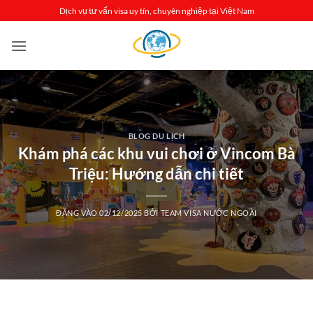
Bỏ
Dịch vụ tư vấn visa uy tín, chuyên nghiệp tại Việt Nam
qua
nội
dung
BLOG DU LỊCH
Khám phá các khu vui chơi ở Vincom Bà
Triệu: Hướng dẫn chi tiết
ĐĂNG VÀO
02/12/2025
BỞI
TEAM VISA NƯỚC NGOÀI