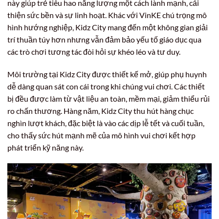
này giúp trẻ tiêu hao năng lượng một cách lành mạnh, cải
thiện sức bền và sự linh hoạt. Khác với VinKE chú trọng mô
hình hướng nghiệp, Kidz City mang đến một không gian giải
trí thuần túy hơn nhưng vẫn đảm bảo yếu tố giáo dục qua
các trò chơi tương tác đòi hỏi sự khéo léo và tư duy.
Môi trường tại Kidz City được thiết kế mở, giúp phụ huynh
dễ dàng quan sát con cái trong khi chúng vui chơi. Các thiết
bị đều được làm từ vật liệu an toàn, mềm mại, giảm thiểu rủi
ro chấn thương. Hàng năm, Kidz City thu hút hàng chục
nghìn lượt khách, đặc biệt là vào các dịp lễ tết và cuối tuần,
cho thấy sức hút mạnh mẽ của mô hình vui chơi kết hợp
phát triển kỹ năng này.