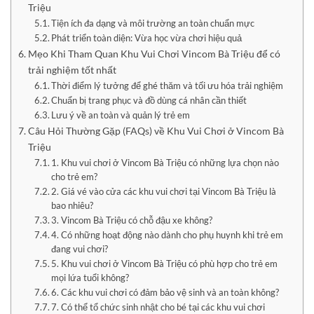
Triệu
Tiện ích đa dạng và môi trường an toàn chuẩn mực
Phát triển toàn diện: Vừa học vừa chơi hiệu quả
Mẹo Khi Tham Quan Khu Vui Chơi Vincom Bà Triệu để có
trải nghiệm tốt nhất
Thời điểm lý tưởng để ghé thăm và tối ưu hóa trải nghiệm
Chuẩn bị trang phục và đồ dùng cá nhân cần thiết
Lưu ý về an toàn và quản lý trẻ em
Câu Hỏi Thường Gặp (FAQs) về Khu Vui Chơi ở Vincom Bà
Triệu
1. Khu vui chơi ở Vincom Bà Triệu có những lựa chọn nào
cho trẻ em?
2. Giá vé vào cửa các khu vui chơi tại Vincom Bà Triệu là
bao nhiêu?
3. Vincom Bà Triệu có chỗ đậu xe không?
4. Có những hoạt động nào dành cho phụ huynh khi trẻ em
đang vui chơi?
5. Khu vui chơi ở Vincom Bà Triệu có phù hợp cho trẻ em
mọi lứa tuổi không?
6. Các khu vui chơi có đảm bảo vệ sinh và an toàn không?
7. Có thể tổ chức sinh nhật cho bé tại các khu vui chơi