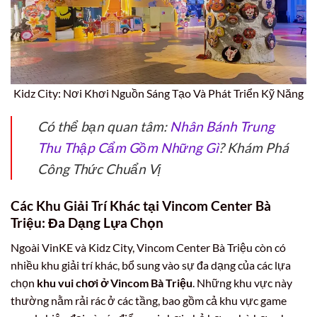
Kidz City: Nơi Khơi Nguồn Sáng Tạo Và Phát Triển Kỹ Năng
Có thể bạn quan tâm:
Nhân Bánh Trung
Thu Thập Cẩm Gồm Những Gì
? Khám Phá
Công Thức Chuẩn Vị
Các Khu Giải Trí Khác tại Vincom Center Bà
Triệu: Đa Dạng Lựa Chọn
Ngoài VinKE và Kidz City, Vincom Center Bà Triệu còn có
nhiều khu giải trí khác, bổ sung vào sự đa dạng của các lựa
chọn
khu vui chơi ở Vincom Bà Triệu
. Những khu vực này
thường nằm rải rác ở các tầng, bao gồm cả khu vực game