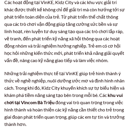
Các hoạt động tại VinKE, Kidz City và các khu vực giải trí
khác được thiết kế không chỉ để giải trí mà còn hướng tới sự
phát triển toàn diện của trẻ. Từ phát triển thể chất thông
qua các trò chơi vận động giúp tăng cường sức bền và sự
linh hoạt, rèn luyện tư duy sáng tạo qua các trò chơi lắp ráp,
vẽ tranh, đến phát triển kỹ năng xã hội thông qua các hoạt
động nhóm và trải nghiệm hướng nghiệp. Trẻ em có cơ hội
học hỏi những kiến thức mới, phát triển khả năng giải quyết
vấn đề, nâng cao kỹ năng giao tiếp và làm việc nhóm.
Những trải nghiệm thực tế tại VinKE giúp trẻ hình thành ý
thức về nghề nghiệp, nuôi dưỡng ước mơ và định hình nhân
cách. Trong khi đó, Kidz City khuyến khích sự tự biểu hiện và
khám phá tiềm năng sáng tạo bên trong mỗi bé. Các
khu vui
chơi tại Vincom Bà Triệu
đóng vai trò quan trọng trong việc
hình thành và hoàn thiện các kỹ năng cần thiết cho trẻ trong
giai đoạn phát triển quan trọng, giúp các em tự tin và trưởng
thành hơn.