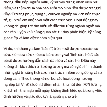
thông, đầu bếp, người mẫu, kỹ sư xây dựng, nhân viên bưu
điện, và thậm chí là nhà báo. Mỗi mô hình đều được trang bị
đầy đủ trang phục, dụng cụ chuyên nghiệp và kịch bản thực
tế, giúp trẻ em nhập vai một cách trọn vẹn. Hoạt động này
không chỉ giúp trẻ tìm hiểu về đặc thù từng ngành nghề mà
còn rèn luyện khả năng quan sát, tư duy phản biện, kỹ năng
giao tiếp và làm việc nhóm hiệu quả.
Ví dụ, khi tham gia làm “bác sĩ”, trẻ em sẽ được học cách sơ
cứu, kiểm tra sức khỏe cơ bản; trong vai “lính cứu hỏa”, các
bé sẽ được hướng dẫn cách dập lửa và cứu hộ. Điều này
không chỉ kích thích trí tưởng tượng mà còn giúp hình thành
những giá trị sống tích cực như trách nhiệm cộng đồng và sự
đồng cảm. Theo thống kê nội bộ, các hoạt động hướng
nghiệp tại VinKE luôn là điểm nhấn, thu hút đến 70% lượng
khách nhí tham gia mỗi ngày, khẳng định hiệu quả trong việc
định hướng và giáo dục kỹ năng sống cho trẻ.