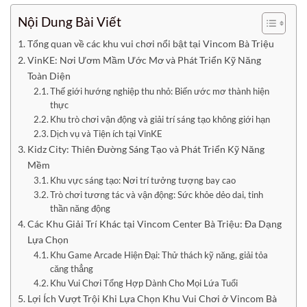
Nội Dung Bài Viết
Tổng quan về các khu vui chơi nổi bật tại Vincom Bà Triệu
VinKE: Nơi Ươm Mầm Ước Mơ và Phát Triển Kỹ Năng
Toàn Diện
Thế giới hướng nghiệp thu nhỏ: Biến ước mơ thành hiện
thực
Khu trò chơi vận động và giải trí sáng tạo không giới hạn
Dịch vụ và Tiện ích tại VinKE
Kidz City: Thiên Đường Sáng Tạo và Phát Triển Kỹ Năng
Mềm
Khu vực sáng tạo: Nơi trí tưởng tượng bay cao
Trò chơi tương tác và vận động: Sức khỏe dẻo dai, tinh
thần năng động
Các Khu Giải Trí Khác tại Vincom Center Bà Triệu: Đa Dạng
Lựa Chọn
Khu Game Arcade Hiện Đại: Thử thách kỹ năng, giải tỏa
căng thẳng
Khu Vui Chơi Tổng Hợp Dành Cho Mọi Lứa Tuổi
Lợi Ích Vượt Trội Khi Lựa Chọn Khu Vui Chơi ở Vincom Bà