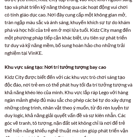
tạo và phát triển kỹ năng thông qua các hoạt động vui chơi
có tính giáo dục cao. Nơi đây cung cấp một không gian mở,
tràn ngập màu sắc và ánh sáng, khuyến khích sự tự do khám
phá và học hỏi của trẻ em ở mọi lứa tuổi. Kidz City mang đến
một phương pháp tiếp cận khác biệt, ưu tiên sự phát triển
tư duy và kỹ năng mềm, bổ sung hoàn hảo cho những trải
nghiệm tại VinKE.
Khu vực sáng tạo: Nơi trí tưởng tượng bay cao
Kidz City được biết đến với các khu vực trò chơi sáng tạo
độc đáo, nơi trẻ em có thể phát huy tối đa trí tưởng tượng và
khả năng khéo léo của mình. Khu vực lắp ráp Lego với hàng
ngàn mảnh ghép đủ màu sắc cho phép các bé tự do xây dựng
những công trình, nhân vật theo ý muốn, từ đó rèn luyện tư
duy logic, khả năng giải quyết vấn đề và sự kiên nhẫn. Các
góc vẽ tranh, tô tượng, nặn đất sét không chỉ là nơi để trẻ
thể hiện năng khiếu nghệ thuật mà còn giúp phát triển vận