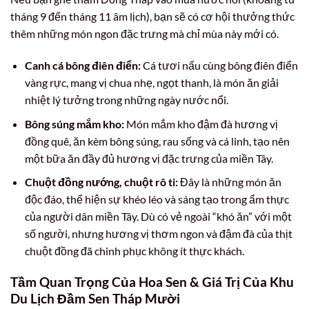
tháng 9 đến tháng 11 âm lịch), bạn sẽ có cơ hội thưởng thức
thêm những món ngon đặc trưng mà chỉ mùa này mới có.
Canh cá bông điên điển:
Cá tươi nấu cùng bông điên điển
vàng rực, mang vị chua nhẹ, ngọt thanh, là món ăn giải
nhiệt lý tưởng trong những ngày nước nổi.
Bông súng mắm kho:
Món mắm kho đậm đà hương vị
đồng quê, ăn kèm bông súng, rau sống và cá linh, tạo nên
một bữa ăn đầy đủ hương vị đặc trưng của miền Tây.
Chuột đồng nướng, chuột rô ti:
Đây là những món ăn
độc đáo, thể hiện sự khéo léo và sáng tạo trong ẩm thực
của người dân miền Tây. Dù có vẻ ngoài “khó ăn” với một
số người, nhưng hương vị thơm ngon và đậm đà của thịt
chuột đồng đã chinh phục không ít thực khách.
Tầm Quan Trọng Của Hoa Sen & Giá Trị Của Khu
Du Lịch Đầm Sen Tháp Mười