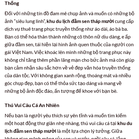
Thống
Đối với những tín đồ đam mê chụp ảnh và muốn có những bộ
ảnh “siêu lung linh”,
khu du lịch đầm sen tháp mười
cung cấp
dịch vụ thuê trang phục truyền thống như áo dài, áo bà ba.
Bạn có thể hóa thân thành những cô thôn nữ dịu dàng, e ấp
giữa đầm sen, tái hiện lại hình ảnh quen thuộc của người con
gái Việt Nam. Việc khoác lên mình những bộ trang phục này
không chỉ tăng thêm phần lãng mạn cho bức ảnh mà còn giúp
bạn cảm nhận sâu sắc hơn về vẻ đẹp văn hóa truyền thống
của dân tộc. Với không gian xanh rộng, thoáng mát và nhiều
góc chụp đẹp, bạn có thể thỏa sức tạo dáng và mang về
những bộ ảnh độc đáo, ấn tượng để khoe với bạn bè.
Thú Vui Câu Cá An Nhiên
Nếu bạn là người yêu thích sự yên tĩnh và muốn tìm kiếm
một hoạt động thư giãn nhẹ nhàng, thú vui câu cá tại
khu du
lịch đầm sen tháp mười
là một lựa chọn lý tưởng. Giữa
không gian mênh mông của sen và nước, ngồi câu cá, lắng