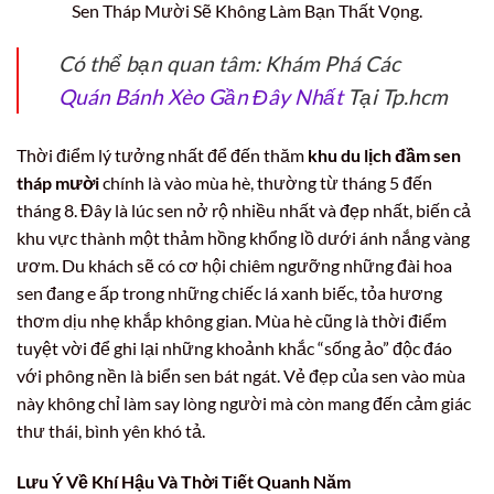
Sen Tháp Mười Sẽ Không Làm Bạn Thất Vọng.
Có thể bạn quan tâm: Khám Phá Các
Quán Bánh Xèo Gần Đây Nhất
Tại Tp.hcm
Thời điểm lý tưởng nhất để đến thăm
khu du lịch đầm sen
tháp mười
chính là vào mùa hè, thường từ tháng 5 đến
tháng 8. Đây là lúc sen nở rộ nhiều nhất và đẹp nhất, biến cả
khu vực thành một thảm hồng khổng lồ dưới ánh nắng vàng
ươm. Du khách sẽ có cơ hội chiêm ngưỡng những đài hoa
sen đang e ấp trong những chiếc lá xanh biếc, tỏa hương
thơm dịu nhẹ khắp không gian. Mùa hè cũng là thời điểm
tuyệt vời để ghi lại những khoảnh khắc “sống ảo” độc đáo
với phông nền là biển sen bát ngát. Vẻ đẹp của sen vào mùa
này không chỉ làm say lòng người mà còn mang đến cảm giác
thư thái, bình yên khó tả.
Lưu Ý Về Khí Hậu Và Thời Tiết Quanh Năm