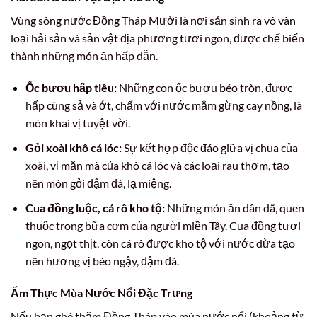
Vùng sông nước Đồng Tháp Mười là nơi sản sinh ra vô vàn
loại hải sản và sản vật địa phương tươi ngon, được chế biến
thành những món ăn hấp dẫn.
Ốc bươu hấp tiêu:
Những con ốc bươu béo tròn, được
hấp cùng sả và ớt, chấm với nước mắm gừng cay nồng, là
món khai vị tuyệt vời.
Gỏi xoài khô cá lóc:
Sự kết hợp độc đáo giữa vị chua của
xoài, vị mặn mà của khô cá lóc và các loại rau thơm, tạo
nên món gỏi đậm đà, lạ miệng.
Cua đồng luộc, cá rô kho tộ:
Những món ăn dân dã, quen
thuộc trong bữa cơm của người miền Tây. Cua đồng tươi
ngon, ngọt thịt, còn cá rô được kho tộ với nước dừa tạo
nên hương vị béo ngậy, đậm đà.
Ẩm Thực Mùa Nước Nổi Đặc Trưng
Nếu bạn ghé thăm Đồng Tháp vào mùa nước nổi (khoảng từ