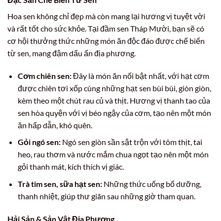
Hoa sen không chỉ đẹp mà còn mang lại hương vị tuyệt vời
và rất tốt cho sức khỏe. Tại đầm sen Tháp Mười, bạn sẽ có
cơ hội thưởng thức những món ăn độc đáo được chế biến
từ sen, mang đậm dấu ấn địa phương.
Cơm chiên sen:
Đây là món ăn nổi bật nhất, với hạt cơm
được chiên tơi xốp cùng những hạt sen bùi bùi, giòn giòn,
kèm theo một chút rau củ và thịt. Hương vị thanh tao của
sen hòa quyện với vị béo ngậy của cơm, tạo nên một món
ăn hấp dẫn, khó quên.
Gỏi ngó sen:
Ngó sen giòn sần sật trộn với tôm thịt, tai
heo, rau thơm và nước mắm chua ngọt tạo nên một món
gỏi thanh mát, kích thích vị giác.
Trà tim sen, sữa hạt sen:
Những thức uống bổ dưỡng,
thanh nhiệt, giúp thư giãn sau những giờ tham quan.
Hải Sản & Sản Vật Địa Phương