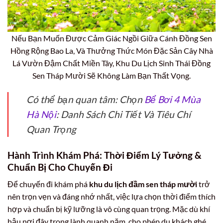
Nếu Bạn Muốn Được Cảm Giác Ngồi Giữa Cánh Đồng Sen
Hồng Rộng Bao La, Và Thưởng Thức Món Đặc Sản Cây Nhà
Lá Vườn Đậm Chất Miền Tây, Khu Du Lịch Sinh Thái Đồng
Sen Tháp Mười Sẽ Không Làm Bạn Thất Vọng.
Có thể bạn quan tâm: Chọn
Bể Bơi 4 Mùa
Hà Nội
: Danh Sách Chi Tiết Và Tiêu Chí
Quan Trọng
Hành Trình Khám Phá: Thời Điểm Lý Tưởng &
Chuẩn Bị Cho Chuyến Đi
Để chuyến đi khám phá
khu du lịch đầm sen tháp mười
trở
nên trọn vẹn và đáng nhớ nhất, việc lựa chọn thời điểm thích
hợp và chuẩn bị kỹ lưỡng là vô cùng quan trọng. Mặc dù khí
hậu nơi đây trong lành quanh năm, cho phép du khách ghé