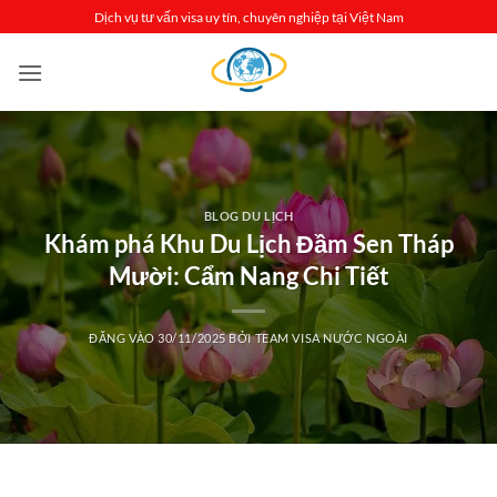
Bỏ
Dịch vụ tư vấn visa uy tín, chuyên nghiệp tại Việt Nam
qua
nội
dung
BLOG DU LỊCH
Khám phá Khu Du Lịch Đầm Sen Tháp
Mười: Cẩm Nang Chi Tiết
ĐĂNG VÀO
30/11/2025
BỞI
TEAM VISA NƯỚC NGOÀI