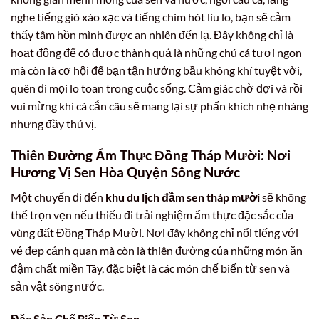
nghe tiếng gió xào xạc và tiếng chim hót líu lo, bạn sẽ cảm
thấy tâm hồn mình được an nhiên đến lạ. Đây không chỉ là
hoạt động để có được thành quả là những chú cá tươi ngon
mà còn là cơ hội để bạn tận hưởng bầu không khí tuyệt vời,
quên đi mọi lo toan trong cuộc sống. Cảm giác chờ đợi và rồi
vui mừng khi cá cắn câu sẽ mang lại sự phấn khích nhẹ nhàng
nhưng đầy thú vị.
Thiên Đường Ẩm Thực Đồng Tháp Mười: Nơi
Hương Vị Sen Hòa Quyện Sông Nước
Một chuyến đi đến
khu du lịch đầm sen tháp mười
sẽ không
thể trọn vẹn nếu thiếu đi trải nghiệm ẩm thực đặc sắc của
vùng đất Đồng Tháp Mười. Nơi đây không chỉ nổi tiếng với
vẻ đẹp cảnh quan mà còn là thiên đường của những món ăn
đậm chất miền Tây, đặc biệt là các món chế biến từ sen và
sản vật sông nước.
Đặc Sản Chế Biến Từ Sen