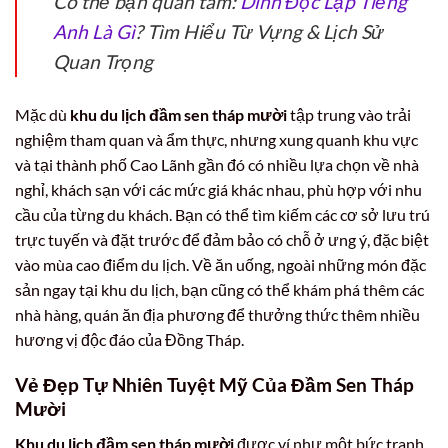
Có thể bạn quan tâm:
Dinh Độc Lập Tiếng
Anh Là Gì
? Tìm Hiểu Từ Vựng & Lịch Sử
Quan Trọng
Mặc dù
khu du lịch đầm sen tháp mười
tập trung vào trải
nghiệm tham quan và ẩm thực, nhưng xung quanh khu vực
và tại thành phố Cao Lãnh gần đó có nhiều lựa chọn về nhà
nghỉ, khách sạn với các mức giá khác nhau, phù hợp với nhu
cầu của từng du khách. Bạn có thể tìm kiếm các cơ sở lưu trú
trực tuyến và đặt trước để đảm bảo có chỗ ở ưng ý, đặc biệt
vào mùa cao điểm du lịch. Về ăn uống, ngoài những món đặc
sản ngay tại khu du lịch, bạn cũng có thể khám phá thêm các
nhà hàng, quán ăn địa phương để thưởng thức thêm nhiều
hương vị độc đáo của Đồng Tháp.
Vẻ Đẹp Tự Nhiên Tuyệt Mỹ Của Đầm Sen Tháp
Mười
Khu du lịch đầm sen tháp mười
được ví như một bức tranh