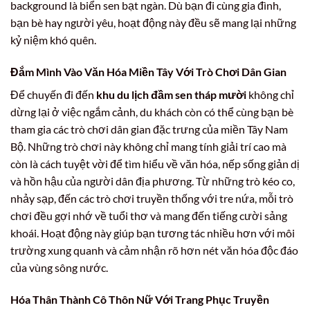
background là biển sen bạt ngàn. Dù bạn đi cùng gia đình,
bạn bè hay người yêu, hoạt động này đều sẽ mang lại những
kỷ niệm khó quên.
Đắm Mình Vào Văn Hóa Miền Tây Với Trò Chơi Dân Gian
Để chuyến đi đến
khu du lịch đầm sen tháp mười
không chỉ
dừng lại ở việc ngắm cảnh, du khách còn có thể cùng bạn bè
tham gia các trò chơi dân gian đặc trưng của miền Tây Nam
Bộ. Những trò chơi này không chỉ mang tính giải trí cao mà
còn là cách tuyệt vời để tìm hiểu về văn hóa, nếp sống giản dị
và hồn hậu của người dân địa phương. Từ những trò kéo co,
nhảy sạp, đến các trò chơi truyền thống với tre nứa, mỗi trò
chơi đều gợi nhớ về tuổi thơ và mang đến tiếng cười sảng
khoái. Hoạt động này giúp bạn tương tác nhiều hơn với môi
trường xung quanh và cảm nhận rõ hơn nét văn hóa độc đáo
của vùng sông nước.
Hóa Thân Thành Cô Thôn Nữ Với Trang Phục Truyền