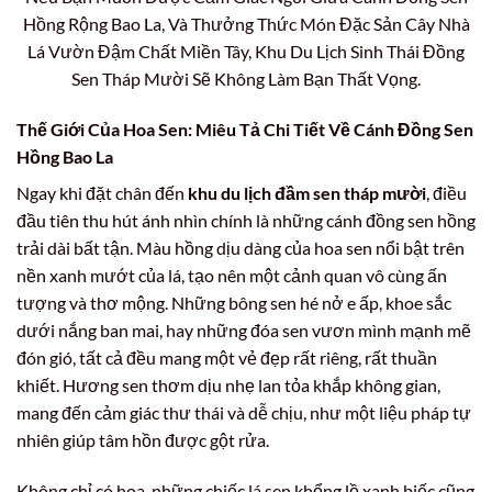
Hồng Rộng Bao La, Và Thưởng Thức Món Đặc Sản Cây Nhà
Lá Vườn Đậm Chất Miền Tây, Khu Du Lịch Sinh Thái Đồng
Sen Tháp Mười Sẽ Không Làm Bạn Thất Vọng.
Thế Giới Của Hoa Sen: Miêu Tả Chi Tiết Về Cánh Đồng Sen
Hồng Bao La
Ngay khi đặt chân đến
khu du lịch đầm sen tháp mười
, điều
đầu tiên thu hút ánh nhìn chính là những cánh đồng sen hồng
trải dài bất tận. Màu hồng dịu dàng của hoa sen nổi bật trên
nền xanh mướt của lá, tạo nên một cảnh quan vô cùng ấn
tượng và thơ mộng. Những bông sen hé nở e ấp, khoe sắc
dưới nắng ban mai, hay những đóa sen vươn mình mạnh mẽ
đón gió, tất cả đều mang một vẻ đẹp rất riêng, rất thuần
khiết. Hương sen thơm dịu nhẹ lan tỏa khắp không gian,
mang đến cảm giác thư thái và dễ chịu, như một liệu pháp tự
nhiên giúp tâm hồn được gột rửa.
Không chỉ có hoa, những chiếc lá sen khổng lồ xanh biếc cũng