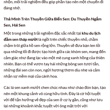
nhộn, mỗi trải nghiệm đều góp phần tạo nên một chuyến đi
đáng nhớ.
Thả Mình Trên Thuyền Giữa Biển Sen: Du Thuyền Ngắm
Sen, Hái Sen
Một trong những trải nghiệm đặc sắc nhất tại
khu du lịch
đầm sen tháp mười
là ngồi trên chiếc thuyền nhỏ, chầm
chậm trôi giữa hồ sen rộng lớn. Thuyền sẽ đưa bạn len lỏi
qua những lối đi được tạo hình giữa các khóm sen, mang đến
cảm giác như đang lạc vào một mê cung xanh hồng của thiên
nhiên. Bạn có thể vươn tay hái những bông sen tươi tắn,
những đài sen còn non, ngửi hương thơm dịu nhẹ và cảm
nhận sự mềm mại của cánh hoa.
Các lá sen xanh mướt chen chúc nhau như chào đón bạn, tạo
nên một khung cảnh vô cùng hữu tình. Đây là cơ hội tuyệt
vời để tận hưởng vẻ đẹp của sen ở cự ly gần, cũng như lưu
lại những khoảnh khắc tuyệt vời ông mặt trời với