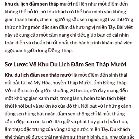
khu du lịch đầm sen tháp mười
nổi lên như một điểm đến
không thể bỏ lỡ, nơi du khách có thể hòa mình vào không
gian thanh bình, chiêm ngưỡng sắc sen ngào ngạt và thưởng
thức những món đặc sản đậm đà hương vị miền Tây. Bài viết
này sẽ cung cấp một cẩm nang chi tiết, giúp bạn có cái nhìn
toàn diện và chuẩn bị tốt nhất cho hành trình khám phá viên
ngọc xanh giữa lòng Đồng Tháp.
Sơ Lược Về Khu Du Lịch Đầm Sen Tháp Mười
Khu du lịch đầm sen tháp mười
là một điểm đến sinh thái
nổi bật tại xã Mỹ Hòa, huyện Tháp Mười, tỉnh Đồng Tháp.
Với diện tích rộng lớn khoảng 20 hecta, nơi đây mang đến
một không gian xanh mát, trong lành, hoàn toàn tách biệt
khỏi khói bụi và sự ồn ào của đô thị. Nổi bật với những cánh
đồng sen hồng bạt ngàn, đầm sen không chỉ là một thắng
cảnh đẹp mà còn là nơi lưu giữ và phát huy giá trị văn hóa,
ẩm thực đặc trưng của vùng sông nước miền Tây. Du khách
ghé thăm sẽ được trải nghiệm sự thanh bình, dịu nhẹ của sắc