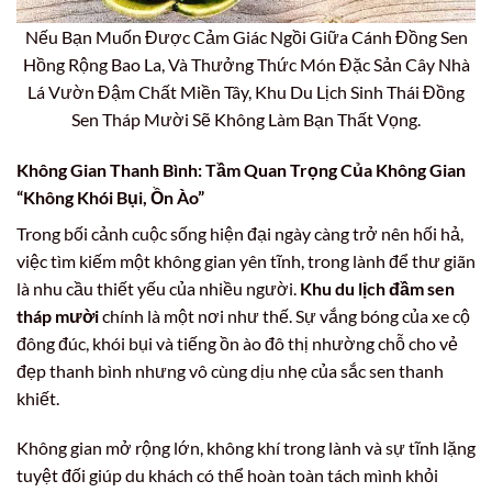
Nếu Bạn Muốn Được Cảm Giác Ngồi Giữa Cánh Đồng Sen
Hồng Rộng Bao La, Và Thưởng Thức Món Đặc Sản Cây Nhà
Lá Vườn Đậm Chất Miền Tây, Khu Du Lịch Sinh Thái Đồng
Sen Tháp Mười Sẽ Không Làm Bạn Thất Vọng.
Không Gian Thanh Bình: Tầm Quan Trọng Của Không Gian
“Không Khói Bụi, Ồn Ào”
Trong bối cảnh cuộc sống hiện đại ngày càng trở nên hối hả,
việc tìm kiếm một không gian yên tĩnh, trong lành để thư giãn
là nhu cầu thiết yếu của nhiều người.
Khu du lịch đầm sen
tháp mười
chính là một nơi như thế. Sự vắng bóng của xe cộ
đông đúc, khói bụi và tiếng ồn ào đô thị nhường chỗ cho vẻ
đẹp thanh bình nhưng vô cùng dịu nhẹ của sắc sen thanh
khiết.
Không gian mở rộng lớn, không khí trong lành và sự tĩnh lặng
tuyệt đối giúp du khách có thể hoàn toàn tách mình khỏi