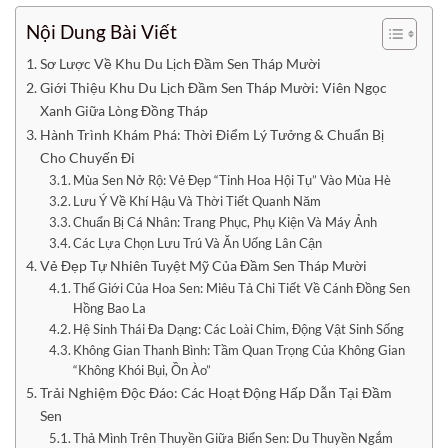
Nội Dung Bài Viết
Sơ Lược Về Khu Du Lịch Đầm Sen Tháp Mười
Giới Thiệu Khu Du Lịch Đầm Sen Tháp Mười: Viên Ngọc
Xanh Giữa Lòng Đồng Tháp
Hành Trình Khám Phá: Thời Điểm Lý Tưởng & Chuẩn Bị
Cho Chuyến Đi
Mùa Sen Nở Rộ: Vẻ Đẹp “Tinh Hoa Hội Tụ” Vào Mùa Hè
Lưu Ý Về Khí Hậu Và Thời Tiết Quanh Năm
Chuẩn Bị Cá Nhân: Trang Phục, Phụ Kiện Và Máy Ảnh
Các Lựa Chọn Lưu Trú Và Ăn Uống Lân Cận
Vẻ Đẹp Tự Nhiên Tuyệt Mỹ Của Đầm Sen Tháp Mười
Thế Giới Của Hoa Sen: Miêu Tả Chi Tiết Về Cánh Đồng Sen
Hồng Bao La
Hệ Sinh Thái Đa Dạng: Các Loài Chim, Động Vật Sinh Sống
Không Gian Thanh Bình: Tầm Quan Trọng Của Không Gian
“Không Khói Bụi, Ồn Ào”
Trải Nghiệm Độc Đáo: Các Hoạt Động Hấp Dẫn Tại Đầm
Sen
Thả Mình Trên Thuyền Giữa Biển Sen: Du Thuyền Ngắm