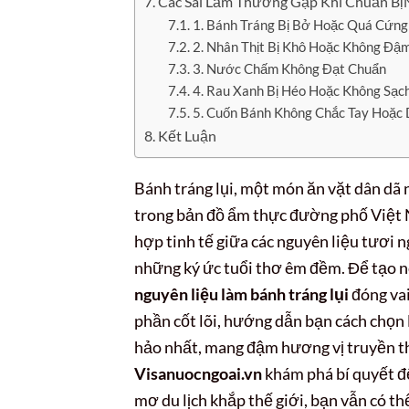
Các Sai Lầm Thường Gặp Khi Chuẩn BịN
1. Bánh Tráng Bị Bở Hoặc Quá Cứng
2. Nhân Thịt Bị Khô Hoặc Không Đậ
3. Nước Chấm Không Đạt Chuẩn
4. Rau Xanh Bị Héo Hoặc Không Sạc
5. Cuốn Bánh Không Chắc Tay Hoặc 
Kết Luận
Bánh tráng lụi, một món ăn vặt dân dã
trong bản đồ ẩm thực đường phố Việt N
hợp tinh tế giữa các nguyên liệu tươi n
những ký ức tuổi thơ êm đềm. Để tạo nê
nguyên liệu làm bánh tráng lụi
đóng vai
phần cốt lõi, hướng dẫn bạn cách chọn 
hảo nhất, mang đậm hương vị truyền th
Visanuocngoai.vn
khám phá bí quyết để
mơ du lịch khắp thế giới, bạn vẫn có 