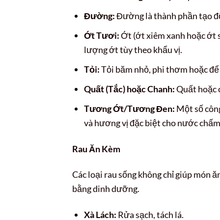
Đường:
Đường là thành phần tạo độ 
Ớt Tươi:
Ớt (ớt xiêm xanh hoặc ớt s
lượng ớt tùy theo khẩu vị.
Tỏi:
Tỏi băm nhỏ, phi thơm hoặc để s
Quất (Tắc) hoặc Chanh:
Quất hoặc ch
Tương Ớt/Tương Đen:
Một số công
và hương vị đặc biệt cho nước chấm
Rau Ăn Kèm
Các loại rau sống không chỉ giúp món ă
bằng dinh dưỡng.
Xà Lách:
Rửa sạch, tách lá.