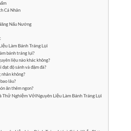
Phẩm
ích Cá Nhân
ỹ Năng Nấu Nướng
c
iệu Làm Bánh Tráng Lụi
làm bánh tráng lụi?
guyên liệu nào khác không?
i đạt độ sánh và đậm đà?
ng nhân không?
 bao lâu?
món ăn thêm ngon?
à Thử Nghiệm VớiNguyên Liệu Làm Bánh Tráng Lụi