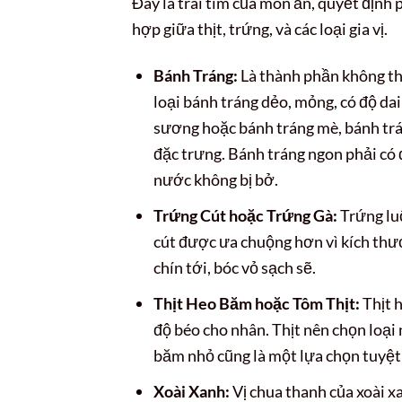
Đây là trái tim của món ăn, quyết định
hợp giữa thịt, trứng, và các loại gia vị.
Bánh Tráng:
Là thành phần không thể
loại bánh tráng dẻo, mỏng, có độ dai
sương hoặc bánh tráng mè, bánh t
đặc trưng. Bánh tráng ngon phải có 
nước không bị bở.
Trứng Cút hoặc Trứng Gà:
Trứng luộ
cút được ưa chuộng hơn vì kích thư
chín tới, bóc vỏ sạch sẽ.
Thịt Heo Băm hoặc Tôm Thịt:
Thịt h
độ béo cho nhân. Thịt nên chọn loại 
băm nhỏ cũng là một lựa chọn tuyệt 
Xoài Xanh:
Vị chua thanh của xoài x