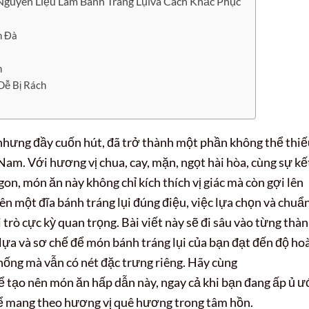
guyên Liệu Làm Bánh Tráng Lụivà Cách Khắc Phục
m Đà
h
Dễ Bị Rách
 nhưng đầy cuốn hút, đã trở thành một phần không thể thi
am. Với hương vị chua, cay, mặn, ngọt hài hòa, cùng sự kế
gon, món ăn này không chỉ kích thích vị giác mà còn gợi lên
n một đĩa bánh tráng lụi đúng điệu, việc lựa chọn và chuẩn
 trò cực kỳ quan trọng. Bài viết này sẽ đi sâu vào từng thà
lựa và sơ chế để món bánh tráng lụi của bạn đạt đến độ ho
ống mà vẫn có nét đặc trưng riêng. Hãy cùng
 tạo nên món ăn hấp dẫn này, ngay cả khi bạn đang ấp ủ ư
thể mang theo hương vị quê hương trong tâm hồn.