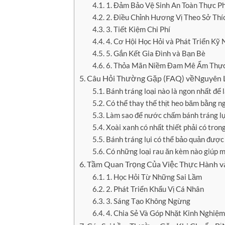
1. Đảm Bảo Vệ Sinh An Toàn Thực 
2. Điều Chỉnh Hương Vị Theo Sở Th
3. Tiết Kiệm Chi Phí
4. Cơ Hội Học Hỏi và Phát Triển K
5. Gắn Kết Gia Đình và Bạn Bè
6. Thỏa Mãn Niềm Đam Mê Ẩm Thự
Câu Hỏi Thường Gặp (FAQ) vềNguyên L
Bánh tráng loại nào là ngon nhất để 
Có thể thay thế thịt heo băm bằng n
Làm sao để nước chấm bánh tráng lụ
Xoài xanh có nhất thiết phải có tro
Bánh tráng lụi có thể bảo quản được
Có những loại rau ăn kèm nào giúp 
Tầm Quan Trọng Của Việc Thực Hành v
1. Học Hỏi Từ Những Sai Lầm
2. Phát Triển Khẩu Vị Cá Nhân
3. Sáng Tạo Không Ngừng
4. Chia Sẻ Và Góp Nhặt Kinh Nghiệm