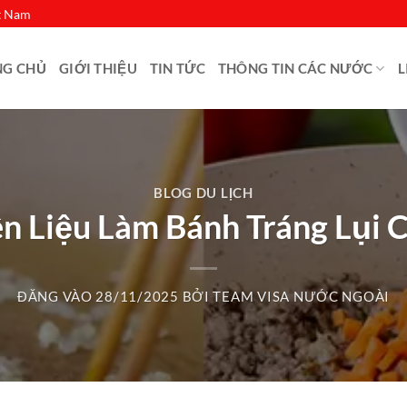
ệt Nam
NG CHỦ
GIỚI THIỆU
TIN TỨC
THÔNG TIN CÁC NƯỚC
L
BLOG DU LỊCH
 Liệu Làm Bánh Tráng Lụi C
ĐĂNG VÀO
28/11/2025
BỞI
TEAM VISA NƯỚC NGOÀI