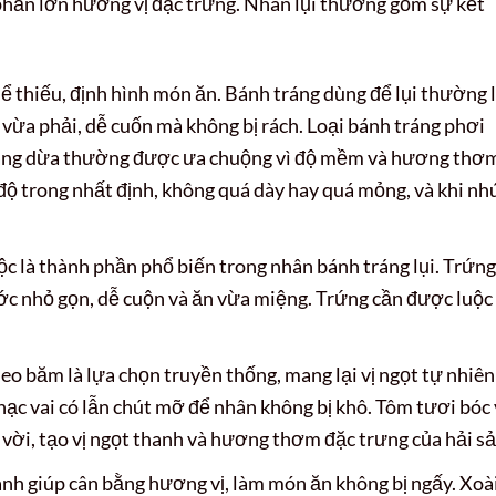
 phần lớn hương vị đặc trưng. Nhân lụi thường gồm sự kết
 thiếu, định hình món ăn. Bánh tráng dùng để lụi thường 
 vừa phải, dễ cuốn mà không bị rách. Loại bánh tráng phơi
ráng dừa thường được ưa chuộng vì độ mềm và hương thơ
độ trong nhất định, không quá dày hay quá mỏng, và khi nh
c là thành phần phổ biến trong nhân bánh tráng lụi. Trứng
ớc nhỏ gọn, dễ cuộn và ăn vừa miệng. Trứng cần được luộc
eo băm là lựa chọn truyền thống, mang lại vị ngọt tự nhiên
nạc vai có lẫn chút mỡ để nhân không bị khô. Tôm tươi bóc 
vời, tạo vị ngọt thanh và hương thơm đặc trưng của hải sả
anh giúp cân bằng hương vị, làm món ăn không bị ngấy. Xoà