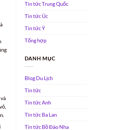
Tin tức Trung Quốc
Tin tức Úc
là
Tin tức Ý
Tổng hợp
m
úng
DANH MỤC
Blog Du Lịch
Tin tức
 và
Tin tức Anh
vỏ,
Tin tức Ba Lan
n.
i
Tin tức Bồ Đào Nha