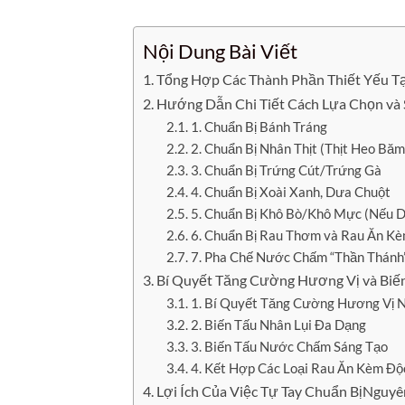
Nội Dung Bài Viết
Tổng Hợp Các Thành Phần Thiết Yếu T
Hướng Dẫn Chi Tiết Cách Lựa Chọn và 
1. Chuẩn Bị Bánh Tráng
2. Chuẩn Bị Nhân Thịt (Thịt Heo Bă
3. Chuẩn Bị Trứng Cút/Trứng Gà
4. Chuẩn Bị Xoài Xanh, Dưa Chuột
5. Chuẩn Bị Khô Bò/Khô Mực (Nếu 
6. Chuẩn Bị Rau Thơm và Rau Ăn K
7. Pha Chế Nước Chấm “Thần Thánh
Bí Quyết Tăng Cường Hương Vị và Biến
1. Bí Quyết Tăng Cường Hương Vị N
2. Biến Tấu Nhân Lụi Đa Dạng
3. Biến Tấu Nước Chấm Sáng Tạo
4. Kết Hợp Các Loại Rau Ăn Kèm Độ
Lợi Ích Của Việc Tự Tay Chuẩn BịNguyê