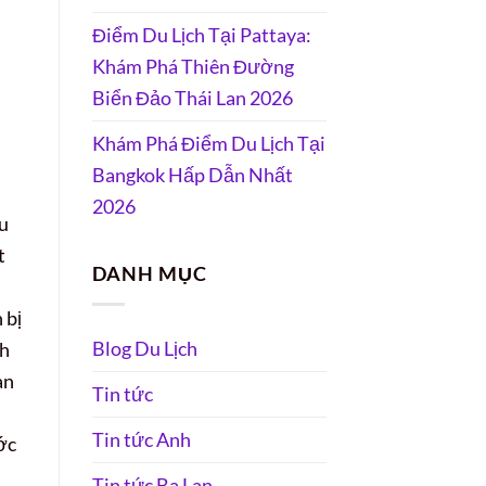
Điểm Du Lịch Tại Pattaya:
Khám Phá Thiên Đường
Biển Đảo Thái Lan 2026
Khám Phá Điểm Du Lịch Tại
Bangkok Hấp Dẫn Nhất
2026
ếu
t
DANH MỤC
 bị
Blog Du Lịch
nh
àn
Tin tức
Tin tức Anh
ớc
Tin tức Ba Lan