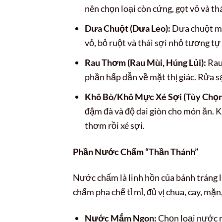
nên chọn loại còn cứng, gọt vỏ và thá
Dưa Chuột (Dưa Leo):
Dưa chuột ma
vỏ, bỏ ruột và thái sợi nhỏ tương tự
Rau Thơm (Rau Mùi, Húng Lủi):
Rau
phần hấp dẫn về mặt thị giác. Rửa sạ
Khô Bò/Khô Mực Xé Sợi (Tùy Chọn
đậm đà và độ dai giòn cho món ăn.
thơm rồi xé sợi.
Phần Nước Chấm “Thần Thánh”
Nước chấm là linh hồn của bánh tráng 
chấm pha chế tỉ mỉ, đủ vị chua, cay, mặ
Nước Mắm Ngon:
Chọn loại nước 