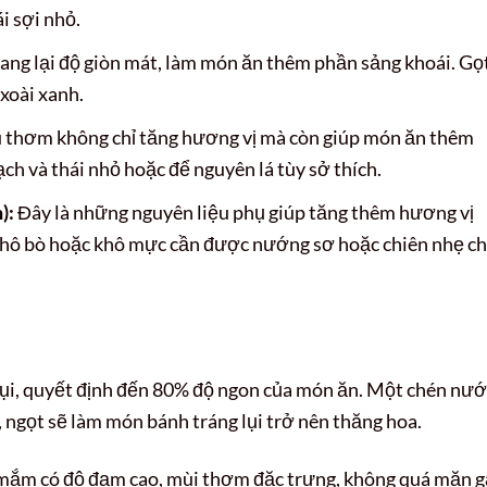
i sợi nhỏ.
ng lại độ giòn mát, làm món ăn thêm phần sảng khoái. Gọ
 xoài xanh.
 thơm không chỉ tăng hương vị mà còn giúp món ăn thêm
ch và thái nhỏ hoặc để nguyên lá tùy sở thích.
):
Đây là những nguyên liệu phụ giúp tăng thêm hương vị
 Khô bò hoặc khô mực cần được nướng sơ hoặc chiên nhẹ c
lụi, quyết định đến 80% độ ngon của món ăn. Một chén nướ
n, ngọt sẽ làm món bánh tráng lụi trở nên thăng hoa.
mắm có độ đạm cao, mùi thơm đặc trưng, không quá mặn g