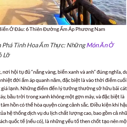
 Biển Ở Đâu: 6 Thiên Đường Ấm Áp Phương Nam
m Phá Tinh Hoa Ẩm Thực: Những
Món Ăn Ở
ỏ Lỡ
 nơi hội tụ đủ “nắng vàng, biển xanh và anh” đúng nghĩa, d
hiệt đới ấm áp quanh năm, đặc biệt là vào thời điểm cuối
g giá lạnh. Những điểm đến lý tưởng thường sở hữu bãi cát
áy, bầu trời trong xanh không một gợn mây, và đặc biệt là
i tâm hồn có thể hòa quyện cùng cảnh sắc. Điều kiện khí hậ
 của hệ thống dịch vụ du lịch chất lượng cao, bao gồm cả nh
ách quốc tế (nếu có), là những yếu tố then chốt tạo nên mộ