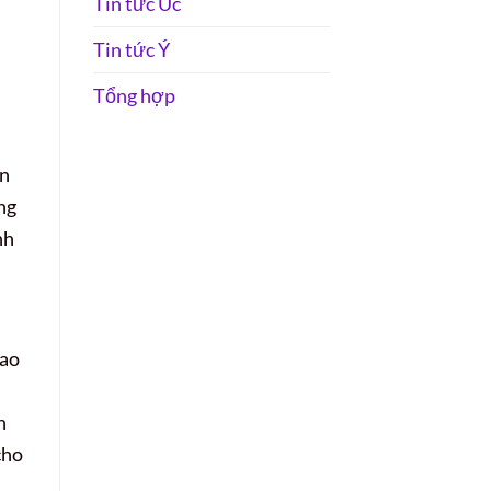
Tin tức Úc
Tin tức Ý
Tổng hợp
ến
ng
nh
sao
n
cho