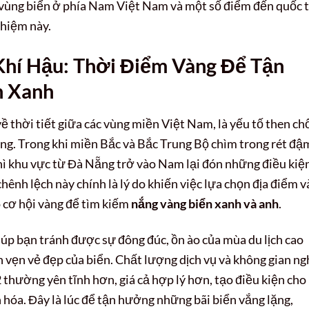
vùng biển ở phía Nam Việt Nam và một số điểm đến quốc 
ghiệm này.
Khí Hậu: Thời Điểm Vàng Để Tận
n Xanh
ề thời tiết giữa các vùng miền Việt Nam, là yếu tố then ch
ởng. Trong khi miền Bắc và Bắc Trung Bộ chìm trong rét đậ
ì khu vực từ Đà Nẵng trở vào Nam lại đón những điều kiệ
 chênh lệch này chính là lý do khiến việc lựa chọn địa điểm 
 cơ hội vàng để tìm kiếm
nắng vàng biển xanh và anh
.
giúp bạn tránh được sự đông đúc, ồn ào của mùa du lịch cao
vẹn vẻ đẹp của biển. Chất lượng dịch vụ và không gian ng
 thường yên tĩnh hơn, giá cả hợp lý hơn, tạo điều kiện cho
n hóa. Đây là lúc để tận hưởng những bãi biển vắng lặng,