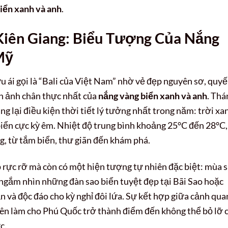
iển xanh và anh
.
Kiên Giang: Biểu Tượng Của Nắng
Mỹ
 ái gọi là “Bali của Việt Nam” nhờ vẻ đẹp nguyên sơ, quy
nh ảnh chân thực nhất của
nắng vàng biển xanh và anh
. Thá
ng lại điều kiện thời tiết lý tưởng nhất trong năm: trời xa
biển cực kỳ êm. Nhiệt độ trung bình khoảng 25°C đến 28°C,
, từ tắm biển, thư giãn đến khám phá.
 rực rỡ mà còn có một hiện tượng tự nhiên đặc biệt: mùa 
ể ngắm nhìn những đàn sao biển tuyệt đẹp tại Bãi Sao hoặc
 và độc đáo cho kỳ nghỉ đôi lứa. Sự kết hợp giữa cảnh qua
 yên làm cho Phú Quốc trở thành điểm đến không thể bỏ lỡ 
c.