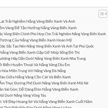
i Trải Nghiệm Nắng Vàng Biển Xanh Và Anh
Điểm Vàng Để Tận Hưởng Nắng Vàng Biển Xanh
ác Vùng Biển Chính Phù Hợp Cho Trải Nghiệm Nắng Vàng Biển Xanh
u Tượng Của Nắng Vàng Biển Xanh Hoàn Mỹ
Đặc Sắc Tạo Nên Nắng Vàng Biển Xanh Và Anh Tại Phú Quốc
 Nắng Vàng Biển Xanh Gặp Gỡ Nhịp Sống Đô Thị
ilding Hấp Dẫn Dưới Nắng Vàng Biển Xanh Nha Trang
Bờ Biển Huyền Thoại Và Nắng Vàng Dịu Êm
n Hóa Miền Trung Với Nắng Vàng Đà Nẵng
 Đáo Giữa Nắng Vàng Cồn Cát Và Biển Xanh
Ẩm Thực Đường Phố Dưới Nắng Vàng Biển Xanh Mũi Né
ần Sài Gòn: Dễ Dàng Đón Nắng Vàng Biển Xanh
 Đội Dưới Nắng Vàng Vũng Tàu
ãi: Vẻ Đẹp Hoang Sơ Và Nắng Vàng Biển Xanh Cuối Năm
inh Thái Biển Độc Đáo Dưới Nắng Vàng Lý Sơn