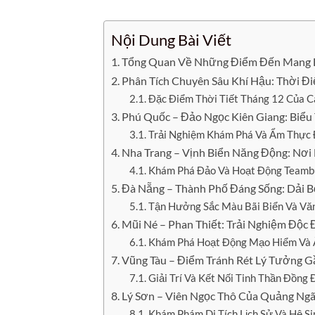
Nội Dung Bài Viết
Tổng Quan Về Những Điểm Đến Mang Lạ
Phân Tích Chuyên Sâu Khí Hậu: Thời 
Đặc Điểm Thời Tiết Tháng 12 Của C
Phú Quốc – Đảo Ngọc Kiên Giang: Biể
Trải Nghiệm Khám Phá Và Ẩm Thực 
Nha Trang – Vịnh Biển Năng Động: Nơi
Khám Phá Đảo Và Hoạt Động Teambu
Đà Nẵng – Thành Phố Đáng Sống: Dải 
Tận Hưởng Sắc Màu Bãi Biển Và Vă
Mũi Né – Phan Thiết: Trải Nghiệm Độc
Khám Phá Hoạt Động Mạo Hiểm Và 
Vũng Tàu – Điểm Tránh Rét Lý Tưởng G
Giải Trí Và Kết Nối Tinh Thần Đồng
Lý Sơn – Viên Ngọc Thô Của Quảng Ng
Khám Phám Di Tích Lịch Sử Và Hệ S