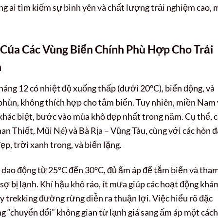
ng ai tìm kiếm sự bình yên và chất lượng trải nghiệm cao, 
 Của Các Vùng Biển Chính Phù Hợp Cho Trải
h
tháng 12 có nhiệt độ xuống thấp (dưới 20°C), biển động, và
ùn, không thích hợp cho tắm biển. Tuy nhiên, miền Nam 
hác biệt, bước vào mùa khô đẹp nhất trong năm. Cụ thể, c
n Thiết, Mũi Né) và Bà Rịa – Vũng Tàu, cùng với các hòn 
, trời xanh trong, và biển lặng.
y dao động từ 25°C đến 30°C, đủ ấm áp để tắm biển và tha
ợ bị lạnh. Khí hậu khô ráo, ít mưa giúp các hoạt động khá
y trekking đường rừng diễn ra thuận lợi. Việc hiểu rõ đặc
ng “chuyển đổi” không gian từ lạnh giá sang ấm áp một cách