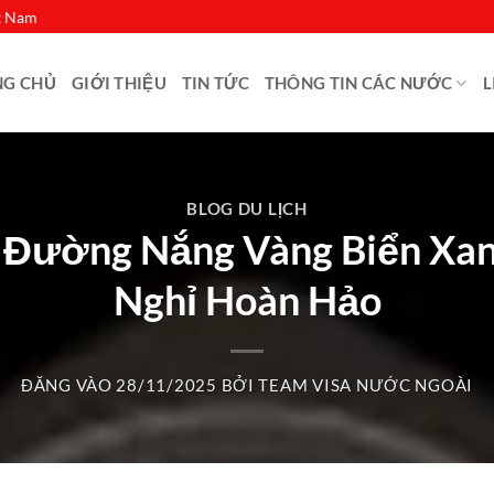
ệt Nam
NG CHỦ
GIỚI THIỆU
TIN TỨC
THÔNG TIN CÁC NƯỚC
L
BLOG DU LỊCH
 Đường Nắng Vàng Biển Xan
Nghỉ Hoàn Hảo
ĐĂNG VÀO
28/11/2025
BỞI
TEAM VISA NƯỚC NGOÀI