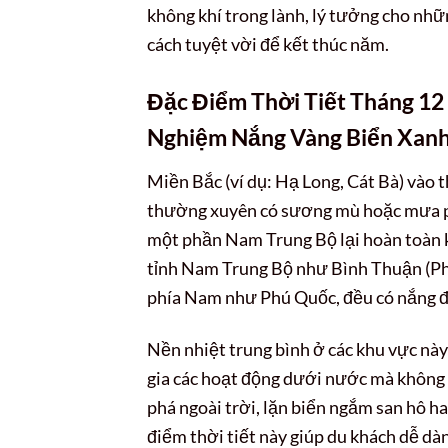
không khí trong lành, lý tưởng cho nhữ
cách tuyệt vời để kết thúc năm.
Đặc Điểm Thời Tiết Tháng 12
Nghiệm Nắng Vàng Biển Xan
Miền Bắc (ví dụ: Hạ Long, Cát Bà) vào 
thường xuyên có sương mù hoặc mưa ph
một phần Nam Trung Bộ lại hoàn toàn k
tỉnh Nam Trung Bộ như Bình Thuận (Pha
phía Nam như Phú Quốc, đều có nắng đẹp
Nền nhiệt trung bình ở các khu vực nà
gia các hoạt động dưới nước mà không s
phá ngoài trời, lặn biển ngắm san hô ha
điểm thời tiết này giúp du khách dễ dà