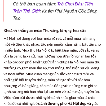
Có thể bạn quan tâm:
Trò Chơi Đầu Tiên
Trên Thế Giới
: Khám Phá Nguồn Gốc Sáng
Tạo
Khoảnh khắc giao mùa: Thu vàng, lá rụng, hoa sữa
Hà Nội nổi tiếng với bốn mùa rõ rệt, và mỗi mùa lại mang
một vẻ đẹp khác nhau, tạo nên nguồn cảm hứng bất tận cho
nhiếp ảnh. Mùa thu Hà Nội đặc biệt lãng mạn, với sắc vàng
của lá bàng, lá xà cừ, mùi hương hoa sữa nồng nàn lan tỏa
khắp các con phố. Những bức ảnh chụp Hà Nội vào mùa thu
thường có gam màu ấm áp, thơ mộng, thể hiện sự dịu dàng
và hoài niệm. Mùa xuân mang đến sắc xanh tươi mới và
những lễ hội truyền thống, mùa hè rực rỡ với sắc hoa
phượng và bằng lăng, còn mùa đông với những cơn gió se
lạnh, sương mù bao phủ lại tạo nên vẻ trầm mặc, huyền ảo.
Việc nắm bắt được những khoảnh khắc giao mùa là chìa
khóa để có những bức
ảnh đường phố Hà Nội đẹp
và giàu