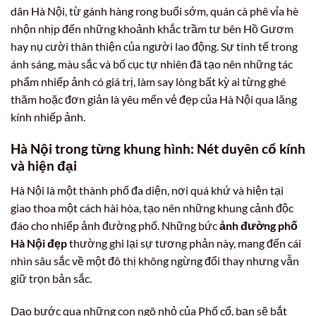
dân Hà Nội, từ gánh hàng rong buổi sớm, quán cà phê vỉa hè
nhộn nhịp đến những khoảnh khắc trầm tư bên Hồ Gươm
hay nụ cười thân thiện của người lao động. Sự tinh tế trong
ánh sáng, màu sắc và bố cục tự nhiên đã tạo nên những tác
phẩm nhiếp ảnh có giá trị, làm say lòng bất kỳ ai từng ghé
thăm hoặc đơn giản là yêu mến vẻ đẹp của Hà Nội qua lăng
kính nhiếp ảnh.
Hà Nội trong từng khung hình: Nét duyên cổ kính
và hiện đại
Hà Nội là một thành phố đa diện, nơi quá khứ và hiện tại
giao thoa một cách hài hòa, tạo nên những khung cảnh độc
đáo cho nhiếp ảnh đường phố. Những bức
ảnh đường phố
Hà Nội đẹp
thường ghi lại sự tương phản này, mang đến cái
nhìn sâu sắc về một đô thị không ngừng đổi thay nhưng vẫn
giữ trọn bản sắc.
Dạo bước qua những con ngõ nhỏ của Phố cổ, bạn sẽ bắt