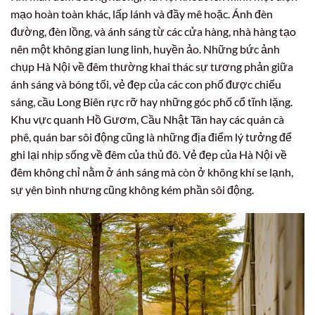
mạo hoàn toàn khác, lấp lánh và đầy mê hoặc. Ánh đèn
đường, đèn lồng, và ánh sáng từ các cửa hàng, nhà hàng tạo
nên một không gian lung linh, huyền ảo. Những bức ảnh
chụp Hà Nội về đêm thường khai thác sự tương phản giữa
ánh sáng và bóng tối, vẻ đẹp của các con phố được chiếu
sáng, cầu Long Biên rực rỡ hay những góc phố cổ tĩnh lặng.
Khu vực quanh Hồ Gươm, Cầu Nhật Tân hay các quán cà
phê, quán bar sôi động cũng là những địa điểm lý tưởng để
ghi lại nhịp sống về đêm của thủ đô. Vẻ đẹp của Hà Nội về
đêm không chỉ nằm ở ánh sáng mà còn ở không khí se lạnh,
sự yên bình nhưng cũng không kém phần sôi động.