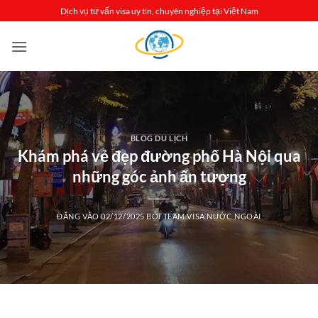
Bỏ
Dịch vụ tư vấn visa uy tín, chuyên nghiệp tại Việt Nam
qua
nội
dung
BLOG DU LỊCH
Khám phá vẻ đẹp đường phố Hà Nội qua
những góc ảnh ấn tượng
ĐĂNG VÀO
02/12/2025
BỞI
TEAM VISA NƯỚC NGOÀI