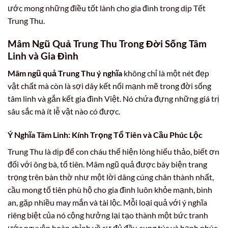
ước mong những điều tốt lành cho gia đình trong dịp Tết
Trung Thu.
Mâm Ngũ Quả Trung Thu Trong Đời Sống Tâm
Linh và Gia Đình
Mâm ngũ quả Trung Thu ý nghĩa
không chỉ là một nét đẹp
vật chất mà còn là sợi dây kết nối mạnh mẽ trong đời sống
tâm linh và gắn kết gia đình Việt. Nó chứa đựng những giá trị
sâu sắc mà ít lễ vật nào có được.
Ý Nghĩa Tâm Linh: Kính Trọng Tổ Tiên và Cầu Phúc Lộc
Trung Thu là dịp để con cháu thể hiện lòng hiếu thảo, biết ơn
đối với ông bà, tổ tiên. Mâm ngũ quả được bày biện trang
trọng trên bàn thờ như một lời dâng cúng chân thành nhất,
cầu mong tổ tiên phù hộ cho gia đình luôn khỏe mạnh, bình
an, gặp nhiều may mắn và tài lộc. Mỗi loại quả với ý nghĩa
riêng biệt của nó cộng hưởng lại tạo thành một bức tranh
ước nguyện hoàn chỉnh về sự đủ đầy, sung túc và hạnh phúc.