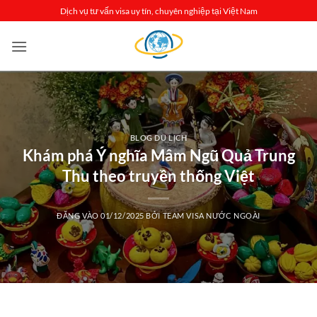
Bỏ
Dịch vụ tư vấn visa uy tín, chuyên nghiệp tại Việt Nam
qua
nội
dung
BLOG DU LỊCH
Khám phá Ý nghĩa Mâm Ngũ Quả Trung
Thu theo truyền thống Việt
ĐĂNG VÀO
01/12/2025
BỞI
TEAM VISA NƯỚC NGOÀI