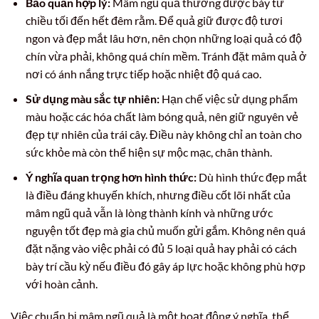
Bảo quản hợp lý:
Mâm ngũ quả thường được bày từ
chiều tối đến hết đêm rằm. Để quả giữ được độ tươi
ngon và đẹp mắt lâu hơn, nên chọn những loại quả có độ
chín vừa phải, không quá chín mềm. Tránh đặt mâm quả ở
nơi có ánh nắng trực tiếp hoặc nhiệt độ quá cao.
Sử dụng màu sắc tự nhiên:
Hạn chế việc sử dụng phẩm
màu hoặc các hóa chất làm bóng quả, nên giữ nguyên vẻ
đẹp tự nhiên của trái cây. Điều này không chỉ an toàn cho
sức khỏe mà còn thể hiện sự mộc mạc, chân thành.
Ý nghĩa quan trọng hơn hình thức:
Dù hình thức đẹp mắt
là điều đáng khuyến khích, nhưng điều cốt lõi nhất của
mâm ngũ quả vẫn là lòng thành kính và những ước
nguyện tốt đẹp mà gia chủ muốn gửi gắm. Không nên quá
đặt nặng vào việc phải có đủ 5 loại quả hay phải có cách
bày trí cầu kỳ nếu điều đó gây áp lực hoặc không phù hợp
với hoàn cảnh.
Việc chuẩn bị mâm ngũ quả là một hoạt động ý nghĩa, thể