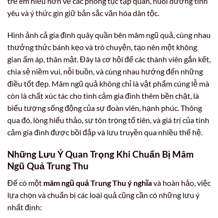
trẻ em hiểu hơn về các phong tục tập quán, nuôi dưỡng tình
yêu và ý thức gìn giữ bản sắc văn hóa dân tộc.
Hình ảnh cả gia đình quây quần bên mâm ngũ quả, cùng nhau
thưởng thức bánh kẹo và trò chuyện, tạo nên một không
gian ấm áp, thân mật. Đây là cơ hội để các thành viên gắn kết,
chia sẻ niềm vui, nỗi buồn, và cùng nhau hướng đến những
điều tốt đẹp. Mâm ngũ quả không chỉ là vật phẩm cúng lễ mà
còn là chất xúc tác cho tình cảm gia đình thêm bền chặt, là
biểu tượng sống động của sự đoàn viên, hạnh phúc. Thông
qua đó, lòng hiếu thảo, sự tôn trọng tổ tiên, và giá trị của tình
cảm gia đình được bồi đắp và lưu truyền qua nhiều thế hệ.
Những Lưu Ý Quan Trọng Khi Chuẩn Bị Mâm
Ngũ Quả Trung Thu
Để có một
mâm ngũ quả Trung Thu ý nghĩa
và hoàn hảo, việc
lựa chọn và chuẩn bị các loại quả cũng cần có những lưu ý
nhất định: