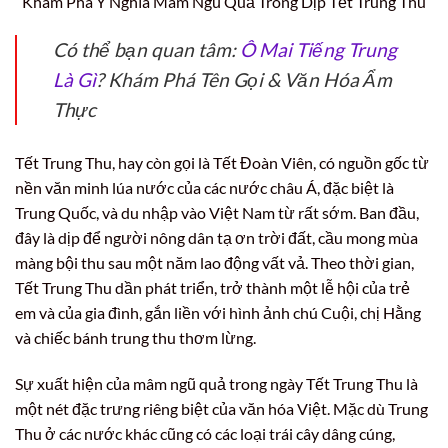
Khám Phá Ý Nghĩa Mâm Ngũ Quả Trong Dịp Tết Trung Thu
Có thể bạn quan tâm:
Ô Mai Tiếng Trung
Là Gì
? Khám Phá Tên Gọi & Văn Hóa Ẩm
Thực
Tết Trung Thu, hay còn gọi là Tết Đoàn Viên, có nguồn gốc từ
nền văn minh lúa nước của các nước châu Á, đặc biệt là
Trung Quốc, và du nhập vào Việt Nam từ rất sớm. Ban đầu,
đây là dịp để người nông dân tạ ơn trời đất, cầu mong mùa
màng bội thu sau một năm lao động vất vả. Theo thời gian,
Tết Trung Thu dần phát triển, trở thành một lễ hội của trẻ
em và của gia đình, gắn liền với hình ảnh chú Cuội, chị Hằng
và chiếc bánh trung thu thơm lừng.
Sự xuất hiện của mâm ngũ quả trong ngày Tết Trung Thu là
một nét đặc trưng riêng biệt của văn hóa Việt. Mặc dù Trung
Thu ở các nước khác cũng có các loại trái cây dâng cúng,