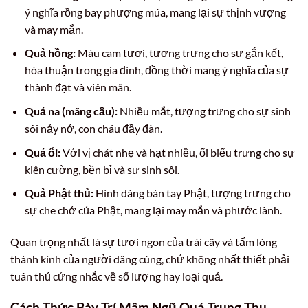
ý nghĩa rồng bay phượng múa, mang lại sự thịnh vượng
và may mắn.
Quả hồng:
Màu cam tươi, tượng trưng cho sự gắn kết,
hòa thuận trong gia đình, đồng thời mang ý nghĩa của sự
thành đạt và viên mãn.
Quả na (mãng cầu):
Nhiều mắt, tượng trưng cho sự sinh
sôi nảy nở, con cháu đầy đàn.
Quả ổi:
Với vị chát nhẹ và hạt nhiều, ổi biểu trưng cho sự
kiên cường, bền bỉ và sự sinh sôi.
Quả Phật thủ:
Hình dáng bàn tay Phật, tượng trưng cho
sự che chở của Phật, mang lại may mắn và phước lành.
Quan trọng nhất là sự tươi ngon của trái cây và tấm lòng
thành kính của người dâng cúng, chứ không nhất thiết phải
tuân thủ cứng nhắc về số lượng hay loại quả.
Cách Thức Bày Trí Mâm Ngũ Quả Trung Thu