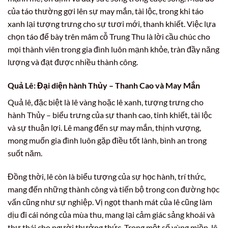
của táo thường gợi lên sự may mắn, tài lộc, trong khi táo
xanh lại tượng trưng cho sự tươi mới, thanh khiết. Việc lựa
chọn táo để bày trên mâm cỗ Trung Thu là lời cầu chúc cho
mọi thành viên trong gia đình luôn mạnh khỏe, tràn đầy năng
lượng và đạt được nhiều thành công.
Quả Lê: Đại diện hành Thủy – Thanh Cao và May Mắn
Quả lê, đặc biệt là lê vàng hoặc lê xanh, tượng trưng cho
hành Thủy – biểu trưng của sự thanh cao, tinh khiết, tài lộc
và sự thuận lợi. Lê mang đến sự may mắn, thịnh vượng,
mong muốn gia đình luôn gặp điều tốt lành, bình an trong
suốt năm.
Đồng thời, lê còn là biểu tượng của sự học hành, trí thức,
mang đến những thành công và tiến bộ trong con đường học
vấn cũng như sự nghiệp. Vị ngọt thanh mát của lê cũng làm
dịu đi cái nóng của mùa thu, mang lại cảm giác sảng khoái và
thư thái cho người thưởng thức. Trong một số vùng miền, lê