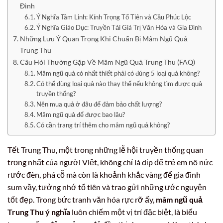
Đình
Ý Nghĩa Tâm Linh: Kính Trọng Tổ Tiên và Cầu Phúc Lộc
Ý Nghĩa Giáo Dục: Truyền Tải Giá Trị Văn Hóa và Gia Đình
Những Lưu Ý Quan Trọng Khi Chuẩn Bị Mâm Ngũ Quả
Trung Thu
Câu Hỏi Thường Gặp Về Mâm Ngũ Quả Trung Thu (FAQ)
Mâm ngũ quả có nhất thiết phải có đúng 5 loại quả không?
Có thể dùng loại quả nào thay thế nếu không tìm được quả
truyền thống?
Nên mua quả ở đâu để đảm bảo chất lượng?
Mâm ngũ quả để được bao lâu?
Có cần trang trí thêm cho mâm ngũ quả không?
Tết Trung Thu, một trong những lễ hội truyền thống quan
trọng nhất của người Việt, không chỉ là dịp để trẻ em nô nức
rước đèn, phá cỗ mà còn là khoảnh khắc vàng để gia đình
sum vầy, tưởng nhớ tổ tiên và trao gửi những ước nguyện
tốt đẹp. Trong bức tranh văn hóa rực rỡ ấy,
mâm ngũ quả
Trung Thu ý nghĩa
luôn chiếm một vị trí đặc biệt, là biểu