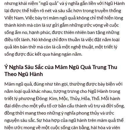
nhưng khái niệm “ngũ quả” và ý nghĩa gắn liền với Ngũ Hành
lại được thể hiện rõ nét và sâu sắc hơn trong truyền thống
Việt Nam. Việc bày trí mâm ngũ quả không chỉ thể hiện lòng
thành kính mà còn là sự gửi gắm những ước vọng về cuộc
sống ấm no, hạnh phúc, được thiên nhiên ban tặng những
điều tốt lành. Nó không chỉ đơn thuần là việc đặt năm loại
quả lên bàn thờ mà còn là cả một nghệ thuật, một triết lý
sống được đúc kết qua hàng ngàn năm.
Ý Nghĩa Sâu Sắc của Mâm Ngũ Quả Trung Thu
Theo Ngũ Hành
Mâm ngũ quả, đúng như tên gọi, thường được bày biện với
năm loại quả khác nhau, tượng trưng cho Ngũ Hành trong
triết lý phương Đông: Kim, Mộc, Thủy, Hỏa, Thổ. Mỗi hành
đại diện cho một yếu tố cơ bản cấu thành vũ trụ và đời sống,
đồng thời mang theo những ý nghĩa phong thủy và ước
nguyện sâu sắc. Sự hòa hợp của ngũ hành trên mâm quả thể
hiện ước mong về một cuộc sống cân bằng, hài hòa và viên