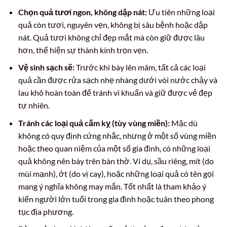
Chọn quả tươi ngon, không dập nát:
Ưu tiên những loại
quả còn tươi, nguyên vẹn, không bị sâu bệnh hoặc dập
nát. Quả tươi không chỉ đẹp mắt mà còn giữ được lâu
hơn, thể hiện sự thành kính trọn vẹn.
Vệ sinh sạch sẽ:
Trước khi bày lên mâm, tất cả các loại
quả cần được rửa sạch nhẹ nhàng dưới vòi nước chảy và
lau khô hoàn toàn để tránh vi khuẩn và giữ được vẻ đẹp
tự nhiên.
Tránh các loại quả cấm kỵ (tùy vùng miền):
Mặc dù
không có quy định cứng nhắc, nhưng ở một số vùng miền
hoặc theo quan niệm của một số gia đình, có những loại
quả không nên bày trên bàn thờ. Ví dụ, sầu riêng, mít (do
mùi mạnh), ớt (do vị cay), hoặc những loại quả có tên gọi
mang ý nghĩa không may mắn. Tốt nhất là tham khảo ý
kiến người lớn tuổi trong gia đình hoặc tuân theo phong
tục địa phương.