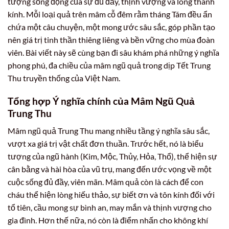
tượng sống động của sự đủ đầy, thịnh vượng và lòng thành
kính. Mỗi loại quả trên mâm cỗ đêm rằm tháng Tám đều ẩn
chứa một câu chuyện, một mong ước sâu sắc, góp phần tạo
nên giá trị tinh thần thiêng liêng và bền vững cho mùa đoàn
viên. Bài viết này sẽ cùng bạn đi sâu khám phá những ý nghĩa
phong phú, đa chiều của mâm ngũ quả trong dịp Tết Trung
Thu truyền thống của Việt Nam.
Tổng hợp Ý nghĩa chính của Mâm Ngũ Quả
Trung Thu
Mâm ngũ quả Trung Thu mang nhiều tầng ý nghĩa sâu sắc,
vượt xa giá trị vật chất đơn thuần. Trước hết, nó là biểu
tượng của ngũ hành (Kim, Mộc, Thủy, Hỏa, Thổ), thể hiện sự
cân bằng và hài hòa của vũ trụ, mang đến ước vọng về một
cuộc sống đủ đầy, viên mãn. Mâm quả còn là cách để con
cháu thể hiện lòng hiếu thảo, sự biết ơn và tôn kính đối với
tổ tiên, cầu mong sự bình an, may mắn và thịnh vượng cho
gia đình. Hơn thế nữa, nó còn là điểm nhấn cho không khí