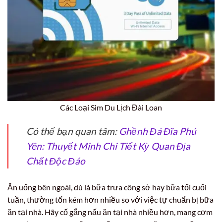
Các Loại Sim Du Lịch Đài Loan
Có thể bạn quan tâm:
Ghềnh Đá Đĩa Phú
Yên: Thuyết Minh Chi Tiết Kỳ Quan Địa
Chất Độc Đáo
Ăn uống bên ngoài, dù là bữa trưa công sở hay bữa tối cuối
tuần, thường tốn kém hơn nhiều so với việc tự chuẩn bị bữa
ăn tại nhà. Hãy cố gắng nấu ăn tại nhà nhiều hơn, mang cơm