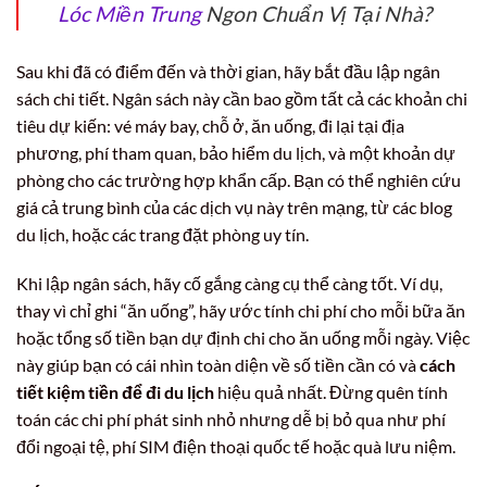
Lóc Miền Trung
Ngon Chuẩn Vị Tại Nhà?
Sau khi đã có điểm đến và thời gian, hãy bắt đầu lập ngân
sách chi tiết. Ngân sách này cần bao gồm tất cả các khoản chi
tiêu dự kiến: vé máy bay, chỗ ở, ăn uống, đi lại tại địa
phương, phí tham quan, bảo hiểm du lịch, và một khoản dự
phòng cho các trường hợp khẩn cấp. Bạn có thể nghiên cứu
giá cả trung bình của các dịch vụ này trên mạng, từ các blog
du lịch, hoặc các trang đặt phòng uy tín.
Khi lập ngân sách, hãy cố gắng càng cụ thể càng tốt. Ví dụ,
thay vì chỉ ghi “ăn uống”, hãy ước tính chi phí cho mỗi bữa ăn
hoặc tổng số tiền bạn dự định chi cho ăn uống mỗi ngày. Việc
này giúp bạn có cái nhìn toàn diện về số tiền cần có và
cách
tiết kiệm tiền để đi du lịch
hiệu quả nhất. Đừng quên tính
toán các chi phí phát sinh nhỏ nhưng dễ bị bỏ qua như phí
đổi ngoại tệ, phí SIM điện thoại quốc tế hoặc quà lưu niệm.