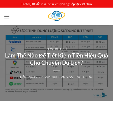
Bỏ
Dịch vụ tư vấn visa uy tín, chuyên nghiệp tại Việt Nam
qua
nội
dung
BLOG DU LỊCH
Làm Thế Nào Để Tiết Kiệm Tiền Hiệu Quả
Cho Chuyến Du Lịch?
ĐĂNG VÀO
28/11/2025
BỞI
TEAM VISA NƯỚC NGOÀI