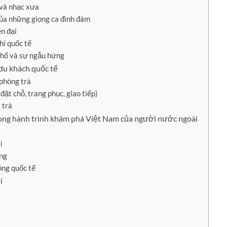
 và nhạc xưa
ủa những giọng ca đình đám
ện đại
hí quốc tế
hố và sự ngẫu hứng
du khách quốc tế
 phòng trà
đặt chỗ, trang phục, giao tiếp)
 trà
trong hành trình khám phá Việt Nam của người nước ngoài
i
ơng
ồng quốc tế
i