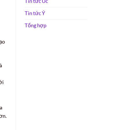
Tin tức Úc
Tin tức Ý
Tổng hợp
tạo
à
ới
ựa
ơn.