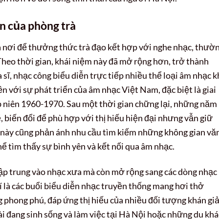
ển của phòng trà
là nơi để thưởng thức trà đạo kết hợp với nghe nhạc, thườ
 Theo thời gian, khái niệm này đã mở rộng hơn, trở thành
 sĩ, nhạc công biểu diễn trực tiếp nhiều thể loại âm nhạc k
ền với sự phát triển của âm nhạc Việt Nam, đặc biệt là giai
p niên 1960-1970. Sau một thời gian chững lại, những năm
, biến đổi để phù hợp với thị hiếu hiện đại nhưng vẫn giữ
ển này cũng phản ánh nhu cầu tìm kiếm những không gian vă
hể tìm thấy sự bình yên và kết nối qua âm nhạc.
tập trung vào nhạc xưa mà còn mở rộng sang các dòng nhạc
hí là các buổi biểu diễn nhạc truyền thống mang hơi thở
 phong phú, đáp ứng thị hiếu của nhiều đối tượng khán giả
 đang sinh sống và làm việc tại Hà Nội hoặc những du kh