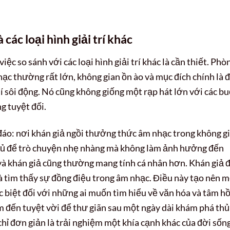
các loại hình giải trí khác
việc so sánh với các loại hình giải trí khác là cần thiết. Phò
hạc thường rất lớn, không gian ồn ào và mục đích chính là 
 sôi động. Nó cũng không giống một rạp hát lớn với các bu
g tuyệt đối.
đáo: nơi khán giả ngồi thưởng thức âm nhạc trong không g
 đủ để trò chuyện nhẹ nhàng mà không làm ảnh hưởng đến
 và khán giả cũng thường mang tính cá nhân hơn. Khán giả 
à tìm thấy sự đồng điệu trong âm nhạc. Điều này tạo nên 
ặc biệt đối với những ai muốn tìm hiểu về văn hóa và tâm h
m đến tuyệt vời để thư giãn sau một ngày dài khám phá thủ
 chỉ đơn giản là trải nghiệm một khía cạnh khác của đời sốn