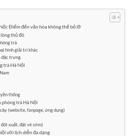
Nội: Điểm đến văn hóa không thể bỏ lỡ
 lòng thủ đô
phòng trà
ại hình giải trí khác
 đặc trưng
g trà Hà Nội
t Nam
uyền thống
n phòng trà Hà Nội
 cậy (website, fanpage, ứng dụng)
i đột xuất, đặt vé sớm)
ội với lịch diễn đa dạng