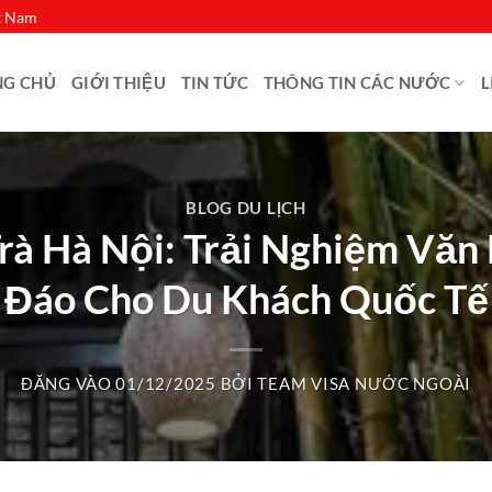
ệt Nam
NG CHỦ
GIỚI THIỆU
TIN TỨC
THÔNG TIN CÁC NƯỚC
L
BLOG DU LỊCH
Trà Hà Nội: Trải Nghiệm Vă
Đáo Cho Du Khách Quốc Tế
ĐĂNG VÀO
01/12/2025
BỞI
TEAM VISA NƯỚC NGOÀI