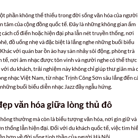
một phần không thể thiếu trong đời sống văn hóa của người
an tâm của cộng đồng quốc tế. Đây là những không gian ấm
cách cổ điển hoặc hiện đại pha lẫn nét truyền thống, nơi
phê, đồ uống nhẹ và đặc biệt là lắng nghe những buổi biểu
 Khác với quán bar ồn ào hay sàn nhảy sôi động, phòng trà
h tế, nơi âm nhạc được tôn vinh và người nghe có thể thực
i với du khách, trải nghiệm này không chỉ giúp thư giãn mà 
 dòng nhạc Việt Nam, từ nhạc Trịnh Công Sơn sâu lắng đến c
 những buổi biểu diễn nhạc Jazz đầy ngẫu hứng.
đẹp văn hóa giữa lòng thủ đô
í thông thường mà còn là biểu tượng văn hóa, nơi gìn giữ và
n thống lẫn hiện đại. Đối với du khách quốc tế, việc tìm hi
iện hơn về đời sống tinh thần của người Hà Nội.