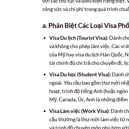
với các thủ tục và điều kiện riêng biệt. 
công sức và chi phí trong quá trình chuẩ
a. Phân Biệt Các Loại Visa P
Visa Du lịch (Tourist Visa):
Dành cho
và không cho phép làm việc. Các ví 
của Mỹ hay visa du lịch Hàn Quốc, 
tài chính đủ chi trả cho chuyến đi, l
Visa Du học (Student Visa):
Dành ch
ngoài. Yêu cầu bao gồm thư mời nhập
hoạt, trình độ tiếng Anh (hoặc ngôn 
Mỹ, Canada, Úc, Anh là những điểm 
Visa Làm việc (Work Visa):
Dành cho
cầu thường là thư mời làm việc từ 
và trình độ chuyên môn phù hợp với 