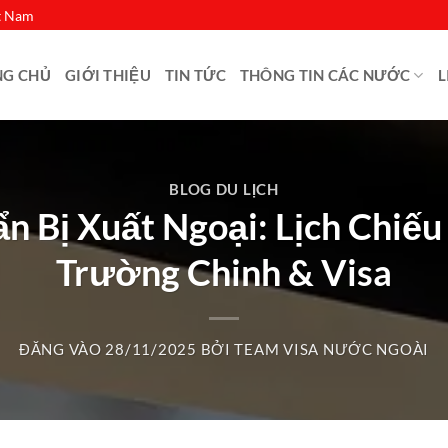
ệt Nam
NG CHỦ
GIỚI THIỆU
TIN TỨC
THÔNG TIN CÁC NƯỚC
L
BLOG DU LỊCH
ẩn Bị Xuất Ngoại: Lịch Chi
Trường Chinh & Visa
ĐĂNG VÀO
28/11/2025
BỞI
TEAM VISA NƯỚC NGOÀI