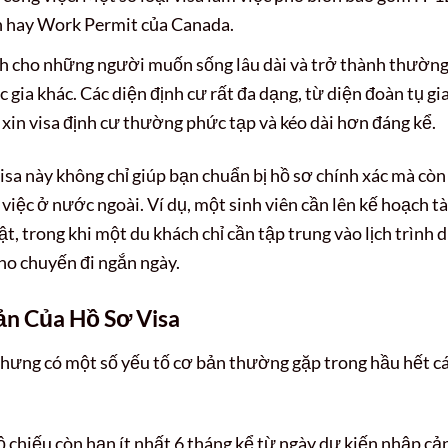
h hay Work Permit của Canada.
 cho những người muốn sống lâu dài và trở thành thườn
gia khác. Các diện định cư rất đa dạng, từ diện đoàn tụ gi
 xin visa định cư thường phức tạp và kéo dài hơn đáng kể.
visa này không chỉ giúp bạn chuẩn bị hồ sơ chính xác mà còn
việc ở nước ngoài. Ví dụ, một sinh viên cần lên kế hoạch tà
t, trong khi một du khách chỉ cần tập trung vào lịch trình 
cho chuyến đi ngắn ngày.
ản Của Hồ Sơ Visa
 nhưng có một số yếu tố cơ bản thường gặp trong hầu hết c
chiếu còn hạn ít nhất 6 tháng kể từ ngày dự kiến nhập cả