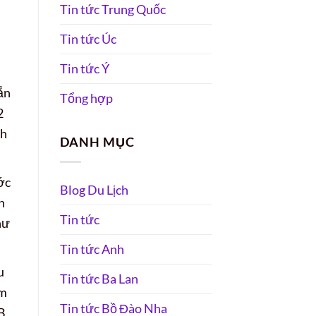
Tin tức Trung Quốc
Tin tức Úc
Tin tức Ý
ắn
Tổng hợp
2
nh
DANH MỤC
ớc
Blog Du Lịch
h
Tin tức
hư
Tin tức Anh
u
Tin tức Ba Lan
ệm
Tin tức Bồ Đào Nha
B