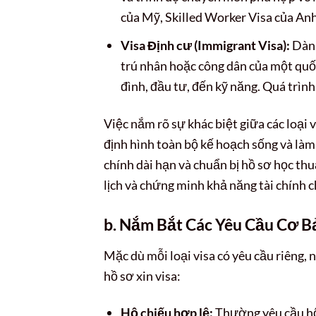
của Mỹ, Skilled Worker Visa của An
Visa Định cư (Immigrant Visa):
Dành
trú nhân hoặc công dân của một quốc 
đình, đầu tư, đến kỹ năng. Quá trình
Việc nắm rõ sự khác biệt giữa các loại 
định hình toàn bộ kế hoạch sống và làm 
chính dài hạn và chuẩn bị hồ sơ học thuậ
lịch và chứng minh khả năng tài chính 
b. Nắm Bắt Các Yêu Cầu Cơ B
Mặc dù mỗi loại visa có yêu cầu riêng,
hồ sơ xin visa:
Hộ chiếu hợp lệ:
Thường yêu cầu hộ 