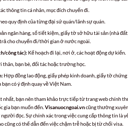
ác thông tin cá nhân, mục đích chuyến đi.
heo quy định của từng đại sứ quán/lãnh sự quán.
oản ngân hàng, sổ tiết kiệm, giấy tờ sở hữu tài sản (nhà đất
trả cho chuyến đi/thời gian ở nước ngoài.
ịch/công tác):
Kế hoạch đi lại, nơi ở, các hoạt động dự kiến.
thân, bạn bè, đối tác hoặc trường học.
m:
Hợp đồng lao động, giấy phép kinh doanh, giấy tờ chứng
h bạn có ý định quay về Việt Nam.
hật nhất, bạn nên tham khảo trực tiếp từ trang web chính t
ốc gia bạn muốn đến.
Visanuocngoai.vn
cũng thường xuyê
người đọc. Sự chính xác trong việc cung cấp thông tin là y
nào cũng có thể dẫn đến việc chậm trễ hoặc bị từ chối visa.