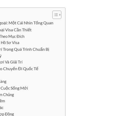
goại: Một Cái Nhìn Tổng Quan
oại Visa Cần Thiết
 Theo Mục Đích
 Hồ Sơ Visa
rí Trong Quá Trình Chuẩn Bị
ý
i Và Giải Trí
ho Chuyến Đi Quốc Tế
Ràng
o Cuộc Sống Mới
êm Chủng
Mềm
ác
Hợp Đồng