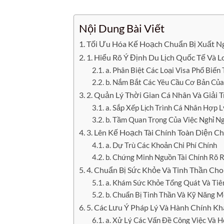
Nội Dung Bài Viết
Tối Ưu Hóa Kế Hoạch Chuẩn Bị Xuất N
1. Hiểu Rõ Ý Định Du Lịch Quốc Tế Và L
a. Phân Biệt Các Loại Visa Phổ Biến
b. Nắm Bắt Các Yêu Cầu Cơ Bản Của
2. Quản Lý Thời Gian Cá Nhân Và Giải T
a. Sắp Xếp Lịch Trình Cá Nhân Hợp L
b. Tầm Quan Trọng Của Việc Nghỉ Ngơ
3. Lên Kế Hoạch Tài Chính Toàn Diện C
a. Dự Trù Các Khoản Chi Phí Chính
b. Chứng Minh Nguồn Tài Chính Rõ 
4. Chuẩn Bị Sức Khỏe Và Tinh Thần Ch
a. Khám Sức Khỏe Tổng Quát Và Ti
b. Chuẩn Bị Tinh Thần Và Kỹ Năng 
5. Các Lưu Ý Pháp Lý Và Hành Chính Kh
a. Xử Lý Các Vấn Đề Công Việc Và 