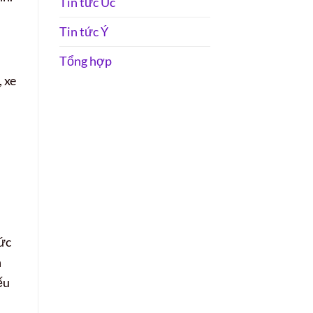
Tin tức Úc
Tin tức Ý
Tổng hợp
, xe
hức
n
ếu