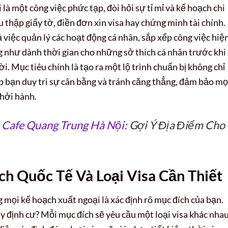
là một công việc phức tạp, đòi hỏi sự tỉ mỉ và kế hoạch chi
u thập giấy tờ, điền đơn xin visa hay chứng minh tài chính.
việc quản lý các hoạt động cá nhân, sắp xếp công việc hiệ
ng như dành thời gian cho những sở thích cá nhân trước khi
. Mục tiêu chính là tạo ra một lộ trình chuẩn bị không chỉ
p bạn duy trì sự cân bằng và tránh căng thẳng, đảm bảo mọ
hởi hành.
 Cafe Quang Trung Hà Nội
: Gợi Ý Địa Điểm Cho
ịch Quốc Tế Và Loại Visa Cần Thiết
 mọi kế hoạch xuất ngoại là xác định rõ mục đích của bạn.
ay định cư? Mỗi mục đích sẽ yêu cầu một loại visa khác nha