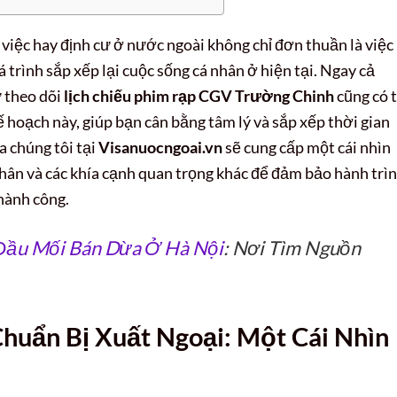
m việc hay định cư ở nước ngoài không chỉ đơn thuần là việc
á trình sắp xếp lại cuộc sống cá nhân ở hiện tại. Ngay cả
ư theo dõi
lịch chiếu phim rạp CGV Trường Chinh
cũng có 
ế hoạch này, giúp bạn cân bằng tâm lý và sắp xếp thời gian
a chúng tôi tại
Visanuocngoai.vn
sẽ cung cấp một cái nhìn
 nhân và các khía cạnh quan trọng khác để đảm bảo hành trì
thành công.
Đầu Mối Bán Dừa Ở Hà Nội
: Nơi Tìm Nguồn
huẩn Bị Xuất Ngoại: Một Cái Nhìn