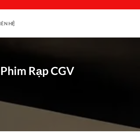
IÊN HỆ
ếu Phim Rạp CGV