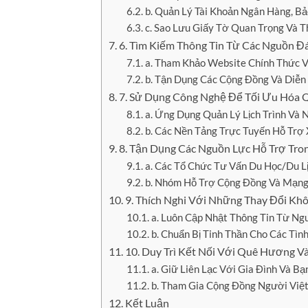
b. Quản Lý Tài Khoản Ngân Hàng, Bả
c. Sao Lưu Giấy Tờ Quan Trọng Và T
6. Tìm Kiếm Thông Tin Từ Các Nguồn Đ
a. Tham Khảo Website Chính Thức 
b. Tận Dụng Các Cộng Đồng Và Diễ
7. Sử Dụng Công Nghệ Để Tối Ưu Hóa Q
a. Ứng Dụng Quản Lý Lịch Trình Và 
b. Các Nền Tảng Trực Tuyến Hỗ Trợ 
8. Tận Dụng Các Nguồn Lực Hỗ Trợ Tr
a. Các Tổ Chức Tư Vấn Du Học/Du Lị
b. Nhóm Hỗ Trợ Cộng Đồng Và Mạng
9. Thích Nghi Với Những Thay Đổi K
a. Luôn Cập Nhật Thông Tin Từ Ng
b. Chuẩn Bị Tinh Thần Cho Các Tì
10. Duy Trì Kết Nối Với Quê Hương V
a. Giữ Liên Lạc Với Gia Đình Và Bạ
b. Tham Gia Cộng Đồng Người Việ
Kết Luận