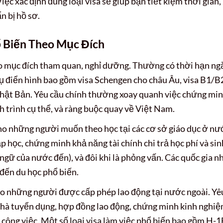
Việc xác định đúng loại visa sẽ giúp bạn tiết kiệm thời gian,
n bị hồ sơ.
hổ Biến Theo Mục Đích
 mục đích tham quan, nghỉ dưỡng. Thường có thời hạn ng
dụ điển hình bao gồm visa Schengen cho châu Âu, visa B1/B
Nhật Bản. Yêu cầu chính thường xoay quanh việc chứng mi
ịch trình cụ thể, và ràng buộc quay về Việt Nam.
o những người muốn theo học tại các cơ sở giáo dục ở nư
 học, chứng minh khả năng tài chính chi trả học phí và sin
ngữ của nước đến), và đôi khi là phỏng vấn. Các quốc gia n
đến du học phổ biến.
 những người được cấp phép lao động tại nước ngoài. Yê
nhà tuyển dụng, hợp đồng lao động, chứng minh kinh nghi
công việc. Một số loại visa làm việc phổ biến bao gồm H-1