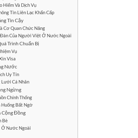
o Hiểm Và Dịch Vụ
hông Tin Liên Lạc Khẩn Cấp
áng Tin Cậy
Và Cơ Quan Chức Năng
n Đàn Của Người Việt Ở Nước Ngoài
uá Trình Chuẩn Bị
Nhiệm Vụ
Xin Visa
ong Nước
ch Uy Tín
 Lưới Cá Nhân
hông Ngừng
uồn Chính Thống
nh Huống Bất Ngờ
à Cộng Đồng
n Bè
t Ở Nước Ngoài