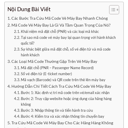
Nội Dung Bài Viết
Các Bước Tra Cứu Mã Code Vé Máy Bay Nhanh Chóng
Mã Code Vé Máy Bay Là Gì Và Tầm Quan Trọng Của Nó?
Khái niệm mã đặt chỗ (PNR) và các loại mã khác
Tại sao mã code vé máy bay lại quan trọng với hành khách
quốc tế?
Sự khác biệt giữa mã đặt chỗ, số vé điện tử và mã code
hành khách
Các Loại Mã Code Thường Gặp Trên Vé Máy Bay
Mã đặt chỗ (PNR – Passenger Name Record)
Số vé điện tử (E-ticket number)
Mã vạch (Barcode) và QR code trên thẻ lên máy bay
Hướng Dẫn Chi Tiết Cách Tra Cứu Mã Code Vé Máy Bay
Bước 1: Xác định vị trí mã code trên vé/email xác nhận
Bước 2: Truy cập website hoặc ứng dụng của hãng hàng
không
Bước 3: Nhập thông tin và tiến hành tra cứu
Bước 4: Kiểm tra và xác nhận thông tin chuyến bay
Tra Cứu Mã Code Vé Máy Bay Cho Các Hãng Hàng Không