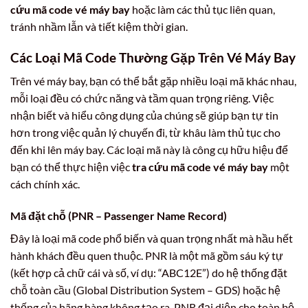
cứu mã code vé máy bay
hoặc làm các thủ tục liên quan,
tránh nhầm lẫn và tiết kiệm thời gian.
Các Loại Mã Code Thường Gặp Trên Vé Máy Bay
Trên vé máy bay, bạn có thể bắt gặp nhiều loại mã khác nhau,
mỗi loại đều có chức năng và tầm quan trọng riêng. Việc
nhận biết và hiểu công dụng của chúng sẽ giúp bạn tự tin
hơn trong việc quản lý chuyến đi, từ khâu làm thủ tục cho
đến khi lên máy bay. Các loại mã này là công cụ hữu hiệu để
bạn có thể thực hiện việc
tra cứu mã code vé máy bay
một
cách chính xác.
Mã đặt chỗ (PNR – Passenger Name Record)
Đây là loại mã code phổ biến và quan trọng nhất mà hầu hết
hành khách đều quen thuộc. PNR là một mã gồm sáu ký tự
(kết hợp cả chữ cái và số, ví dụ: “ABC12E”) do hệ thống đặt
chỗ toàn cầu (Global Distribution System – GDS) hoặc hệ
thống của hãng hàng không tạo ra. PNR đại diện cho toàn bộ