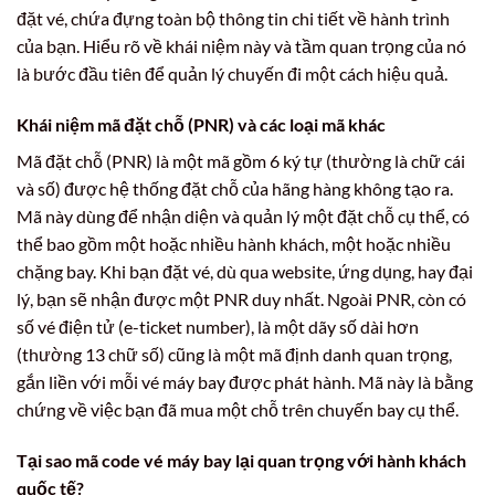
đặt vé, chứa đựng toàn bộ thông tin chi tiết về hành trình
của bạn. Hiểu rõ về khái niệm này và tầm quan trọng của nó
là bước đầu tiên để quản lý chuyến đi một cách hiệu quả.
Khái niệm mã đặt chỗ (PNR) và các loại mã khác
Mã đặt chỗ (PNR) là một mã gồm 6 ký tự (thường là chữ cái
và số) được hệ thống đặt chỗ của hãng hàng không tạo ra.
Mã này dùng để nhận diện và quản lý một đặt chỗ cụ thể, có
thể bao gồm một hoặc nhiều hành khách, một hoặc nhiều
chặng bay. Khi bạn đặt vé, dù qua website, ứng dụng, hay đại
lý, bạn sẽ nhận được một PNR duy nhất. Ngoài PNR, còn có
số vé điện tử (e-ticket number), là một dãy số dài hơn
(thường 13 chữ số) cũng là một mã định danh quan trọng,
gắn liền với mỗi vé máy bay được phát hành. Mã này là bằng
chứng về việc bạn đã mua một chỗ trên chuyến bay cụ thể.
Tại sao mã code vé máy bay lại quan trọng với hành khách
quốc tế?