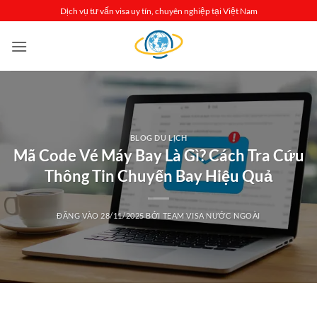
Bỏ
Dịch vụ tư vấn visa uy tín, chuyên nghiệp tại Việt Nam
qua
nội
dung
BLOG DU LỊCH
Mã Code Vé Máy Bay Là Gì? Cách Tra Cứu
Thông Tin Chuyến Bay Hiệu Quả
ĐĂNG VÀO
28/11/2025
BỞI
TEAM VISA NƯỚC NGOÀI