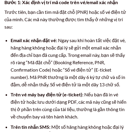
Bước 1: Xác định vị trí mã code trên vé/email xác nhận
Trước tiên, bạn cần tìm mã đặt chỗ (PNR) hoặc số vé điện tử
của mình. Các mã này thường được tìm thấy ở những vị trí
sau:
Email xác nhận đặt vé:
Ngay sau khi hoàn tất việc đặt vé,
hãng hàng không hoặc đại lý sẽ gửi một email xác nhận
đến địa chỉ bạn đã cung cấp. Trong email này, bạn sẽ thấy
rõ ràng “Mã đặt chỗ” (Booking Reference, PNR,
Confirmation Code) hoặc “Số vé điện tử” (E-ticket
number). Mã PNR thường là một dãy 6 ký tự chữ và số in
đậm, dễ nhận thấy. Số vé điện tử là một dãy 13 chữ số.
Trên vé máy bay điện tử (e-ticket):
Nếu bạn đã in vé
điện tử hoặc lưu dưới dạng PDF, các mã này cũng sẽ hiển
thị ở phần trên cùng của tài liệu, thường là gần thông tin
về chuyến bay và tên hành khách.
Trên tin nhắn SMS:
Một số hãng hàng không hoặc đại lý