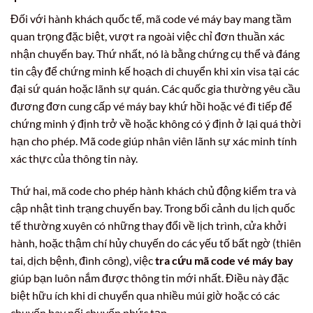
Đối với hành khách quốc tế, mã code vé máy bay mang tầm
quan trọng đặc biệt, vượt ra ngoài việc chỉ đơn thuần xác
nhận chuyến bay. Thứ nhất, nó là bằng chứng cụ thể và đáng
tin cậy để chứng minh kế hoạch di chuyển khi xin visa tại các
đại sứ quán hoặc lãnh sự quán. Các quốc gia thường yêu cầu
đương đơn cung cấp vé máy bay khứ hồi hoặc vé đi tiếp để
chứng minh ý định trở về hoặc không có ý định ở lại quá thời
hạn cho phép. Mã code giúp nhân viên lãnh sự xác minh tính
xác thực của thông tin này.
Thứ hai, mã code cho phép hành khách chủ động kiểm tra và
cập nhật tình trạng chuyến bay. Trong bối cảnh du lịch quốc
tế thường xuyên có những thay đổi về lịch trình, cửa khởi
hành, hoặc thậm chí hủy chuyến do các yếu tố bất ngờ (thiên
tai, dịch bệnh, đình công), việc
tra cứu mã code vé máy bay
giúp bạn luôn nắm được thông tin mới nhất. Điều này đặc
biệt hữu ích khi di chuyển qua nhiều múi giờ hoặc có các
chuyến bay nối chuyến phức tạp.