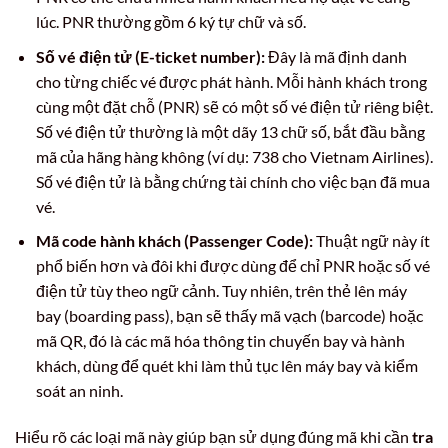
lúc. PNR thường gồm 6 ký tự chữ và số.
Số vé điện tử (E-ticket number):
Đây là mã định danh
cho từng chiếc vé được phát hành. Mỗi hành khách trong
cùng một đặt chỗ (PNR) sẽ có một số vé điện tử riêng biệt.
Số vé điện tử thường là một dãy 13 chữ số, bắt đầu bằng
mã của hãng hàng không (ví dụ: 738 cho Vietnam Airlines).
Số vé điện tử là bằng chứng tài chính cho việc bạn đã mua
vé.
Mã code hành khách (Passenger Code):
Thuật ngữ này ít
phổ biến hơn và đôi khi được dùng để chỉ PNR hoặc số vé
điện tử tùy theo ngữ cảnh. Tuy nhiên, trên thẻ lên máy
bay (boarding pass), bạn sẽ thấy mã vạch (barcode) hoặc
mã QR, đó là các mã hóa thông tin chuyến bay và hành
khách, dùng để quét khi làm thủ tục lên máy bay và kiểm
soát an ninh.
Hiểu rõ các loại mã này giúp bạn sử dụng đúng mã khi cần
tra