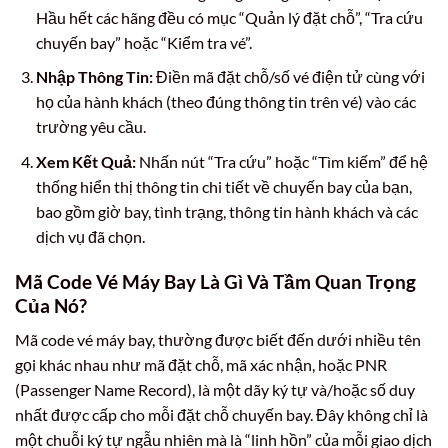
Hầu hết các hãng đều có mục “Quản lý đặt chỗ”, “Tra cứu
chuyến bay” hoặc “Kiểm tra vé”.
Nhập Thông Tin:
Điền mã đặt chỗ/số vé điện tử cùng với
họ của hành khách (theo đúng thông tin trên vé) vào các
trường yêu cầu.
Xem Kết Quả:
Nhấn nút “Tra cứu” hoặc “Tìm kiếm” để hệ
thống hiển thị thông tin chi tiết về chuyến bay của bạn,
bao gồm giờ bay, tình trạng, thông tin hành khách và các
dịch vụ đã chọn.
Mã Code Vé Máy Bay Là Gì Và Tầm Quan Trọng
Của Nó?
Mã code vé máy bay, thường được biết đến dưới nhiều tên
gọi khác nhau như mã đặt chỗ, mã xác nhận, hoặc PNR
(Passenger Name Record), là một dãy ký tự và/hoặc số duy
nhất được cấp cho mỗi đặt chỗ chuyến bay. Đây không chỉ là
một chuỗi ký tự ngẫu nhiên mà là “linh hồn” của mỗi giao dịch