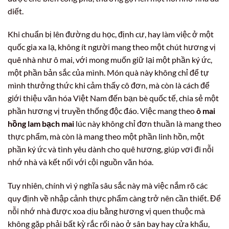
diết.
Khi chuẩn bị lên đường du học, định cư, hay làm việc ở một
quốc gia xa lạ, không ít người mang theo một chút hương vị
quê nhà như ô mai, với mong muốn giữ lại một phần ký ức,
một phần bản sắc của mình. Món quà này không chỉ để tự
mình thưởng thức khi cảm thấy cô đơn, mà còn là cách để
giới thiệu văn hóa Việt Nam đến bạn bè quốc tế, chia sẻ một
phần hương vị truyền thống độc đáo. Việc mang theo
ô mai
hồng lam bạch mai
lúc này không chỉ đơn thuần là mang theo
thực phẩm, mà còn là mang theo một phần linh hồn, một
phần ký ức và tình yêu dành cho quê hương, giúp vơi đi nỗi
nhớ nhà và kết nối với cội nguồn văn hóa.
Tuy nhiên, chính vì ý nghĩa sâu sắc này mà việc nắm rõ các
quy định về nhập cảnh thực phẩm càng trở nên cần thiết. Để
nỗi nhớ nhà được xoa dịu bằng hương vị quen thuộc mà
không gặp phải bất kỳ rắc rối nào ở sân bay hay cửa khẩu,