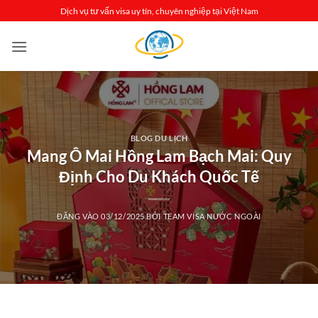
Bỏ
Dịch vụ tư vấn visa uy tín, chuyên nghiệp tại Việt Nam
qua
nội
dung
BLOG DU LỊCH
Mang Ô Mai Hồng Lam Bạch Mai: Quy
Định Cho Du Khách Quốc Tế
ĐĂNG VÀO
03/12/2025
BỞI
TEAM VISA NƯỚC NGOÀI