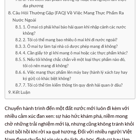
địa phương
Câu Hỏi Thường Gặp (FAQ) Về Việc Mang Thực Phẩm Ra
Nước Ngoài
1. Ô mai có phải khai báo hải quan khi nhập cảnh các nước
không?
2. Tôi có thể mang bao nhiêu ô mai khi đi nước ngoài?
3. Ô mai tự làm tại nhà có được phép mang đi không?
4. Cần giấy tờ gì khi mang ô mai hoặc các thực phẩm khác?
5. Nếu tôi không chắc chắn về một loại thực phẩm nào đó,
tôi có nên mang đi không?
6. Việc mang thực phẩm lên máy bay (hành lý xách tay hay
ký gửi) có khác biệt không?
7. Tôi có thể tìm kiếm thông tin quy định hải quan ở đâu?
Kết Luận
Chuyến hành trình đến một đất nước mới luôn đi kèm với
nhiều cảm xúc đan xen: sự háo hức khám phá, niềm mong
chờ những trải nghiệm mới lạ, nhưng cũng không tránh khỏi
chút bồi hồi khi rời xa quê hương. Đối với nhiều người Việt
Nam đang chuẩn bị xin visa du lịch, du học, định cư hay làm