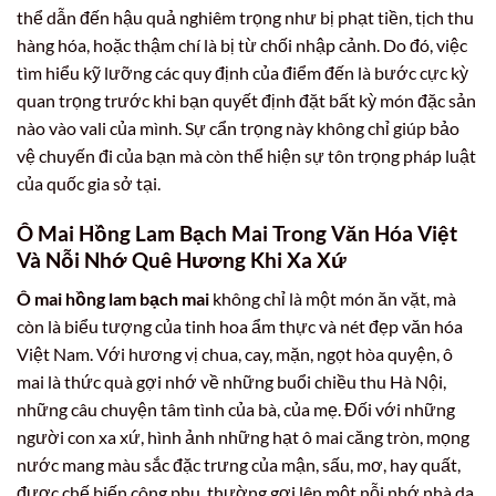
thể dẫn đến hậu quả nghiêm trọng như bị phạt tiền, tịch thu
hàng hóa, hoặc thậm chí là bị từ chối nhập cảnh. Do đó, việc
tìm hiểu kỹ lưỡng các quy định của điểm đến là bước cực kỳ
quan trọng trước khi bạn quyết định đặt bất kỳ món đặc sản
nào vào vali của mình. Sự cẩn trọng này không chỉ giúp bảo
vệ chuyến đi của bạn mà còn thể hiện sự tôn trọng pháp luật
của quốc gia sở tại.
Ô Mai Hồng Lam Bạch Mai Trong Văn Hóa Việt
Và Nỗi Nhớ Quê Hương Khi Xa Xứ
Ô mai hồng lam bạch mai
không chỉ là một món ăn vặt, mà
còn là biểu tượng của tinh hoa ẩm thực và nét đẹp văn hóa
Việt Nam. Với hương vị chua, cay, mặn, ngọt hòa quyện, ô
mai là thức quà gợi nhớ về những buổi chiều thu Hà Nội,
những câu chuyện tâm tình của bà, của mẹ. Đối với những
người con xa xứ, hình ảnh những hạt ô mai căng tròn, mọng
nước mang màu sắc đặc trưng của mận, sấu, mơ, hay quất,
được chế biến công phu, thường gợi lên một nỗi nhớ nhà da