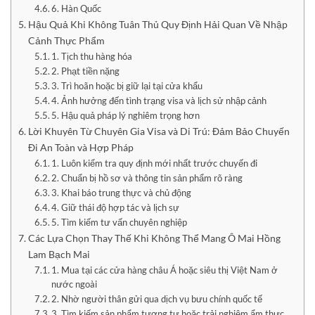
6. Hàn Quốc
Hậu Quả Khi Không Tuân Thủ Quy Định Hải Quan Về Nhập
Cảnh Thực Phẩm
1. Tịch thu hàng hóa
2. Phạt tiền nặng
3. Trì hoãn hoặc bị giữ lại tại cửa khẩu
4. Ảnh hưởng đến tình trạng visa và lịch sử nhập cảnh
5. Hậu quả pháp lý nghiêm trọng hơn
Lời Khuyên Từ Chuyên Gia Visa và Di Trú: Đảm Bảo Chuyến
Đi An Toàn và Hợp Pháp
1. Luôn kiểm tra quy định mới nhất trước chuyến đi
2. Chuẩn bị hồ sơ và thông tin sản phẩm rõ ràng
3. Khai báo trung thực và chủ động
4. Giữ thái độ hợp tác và lịch sự
5. Tìm kiếm tư vấn chuyên nghiệp
Các Lựa Chọn Thay Thế Khi Không Thể Mang Ô Mai Hồng
Lam Bạch Mai
1. Mua tại các cửa hàng châu Á hoặc siêu thị Việt Nam ở
nước ngoài
2. Nhờ người thân gửi qua dịch vụ bưu chính quốc tế
3. Tìm kiếm sản phẩm tương tự hoặc trải nghiệm ẩm thực