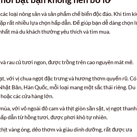
 các loại nông sản và sản phẩm chế biến độc đáo. Khi tìm k
gặp rất nhiều lựa chọn hấp dẫn. Để giúp bạn dễ dàng chọn l
 nhất mà du khách thường yêu thích và tìm mua.
y và rau củ tươi ngon, được trồng trên cao nguyên mát mẻ.
ạt, với vị chua ngọt đặc trưng và hương thơm quyến rũ. Có
hật Bản, Hàn Quốc, mỗi loại mang một sắc thái riêng. Du
 hoặc các cửa hàng lớn.
mùa, với vỏ ngoài đỏ cam và thịt giòn sần sật, vị ngọt thanh
hấp dẫn từ hồng tươi, được phơi khô tự nhiên.
thịt vàng óng, dẻo thơm và giàu dinh dưỡng, rất được ưa