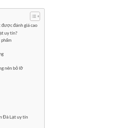
t được đánh giá cao
t uy tín?
c phẩm
ng
ng nên bỏ lỡ
 Đà Lạt uy tín