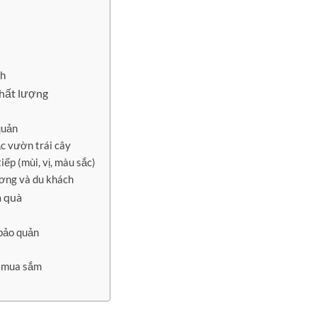
nh
chất lượng
quản
c vườn trái cây
ếp (mùi, vị, màu sắc)
ơng và du khách
m quà
bảo quản
m mua sắm