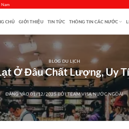
ệt Nam
NG CHỦ
GIỚI THIỆU
TIN TỨC
THÔNG TIN CÁC NƯỚC
L
BLOG DU LỊCH
ạt Ở Đâu Chất Lượng, Uy T
ĐĂNG VÀO
01/12/2025
BỞI
TEAM VISA NƯỚC NGOÀI