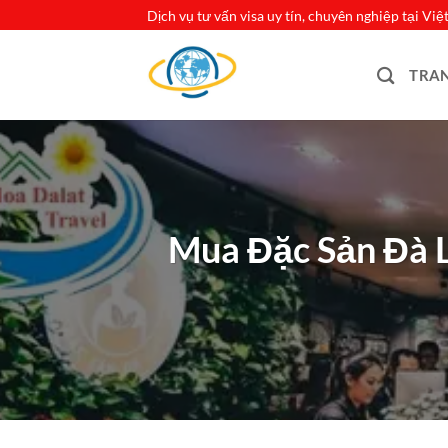
Bỏ
Dịch vụ tư vấn visa uy tín, chuyên nghiệp tại Vi
qua
nội
TRA
dung
Mua Đặc Sản Đà L