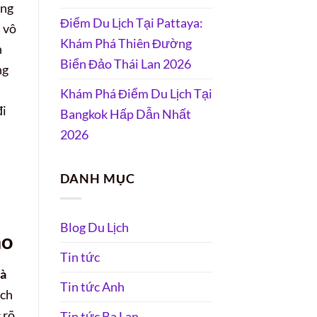
ởng
Điểm Du Lịch Tại Pattaya:
 vô
Khám Phá Thiên Đường
n
Biển Đảo Thái Lan 2026
ng
Khám Phá Điểm Du Lịch Tại
đi
Bangkok Hấp Dẫn Nhất
2026
DANH MỤC
Blog Du Lịch
ao
Tin tức
Đà
Tin tức Anh
ách
 rõ
Tin tức Ba Lan