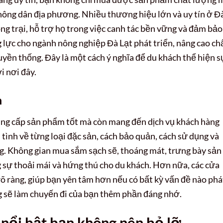
 nông dân địa phương. Nhiều thương hiệu lớn và uy tín ở Đ
ông trại, hỗ trợ họ trong việc canh tác bền vững và đảm bảo
 lực cho ngành nông nghiệp Đà Lạt phát triển, nâng cao ch
ruyền thống. Đây là một cách ý nghĩa để du khách thể hiện s
i nơi đây.
n
cung cấp sản phẩm tốt mà còn mang đến dịch vụ khách hàng
tình về từng loại đặc sản, cách bảo quản, cách sử dụng và
g. Không gian mua sắm sạch sẽ, thoáng mát, trưng bày sản
sự thoải mái và hứng thú cho du khách. Hơn nữa, các cửa
rõ ràng, giúp bạn yên tâm hơn nếu có bất kỳ vấn đề nào phá
g sẽ làm chuyến đi của bạn thêm phần đáng nhớ.
 nổi bật bạn không nên bỏ lỡ