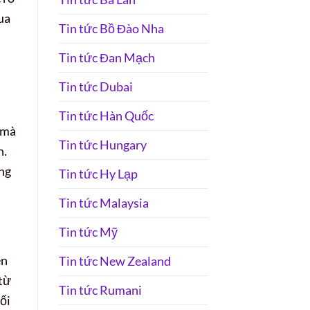
ua
Tin tức Bồ Đào Nha
Tin tức Đan Mạch
Tin tức Dubai
Tin tức Hàn Quốc
 mà
Tin tức Hungary
n.
àng
Tin tức Hy Lạp
Tin tức Malaysia
Tin tức Mỹ
ên
Tin tức New Zealand
 từ
Tin tức Rumani
ối