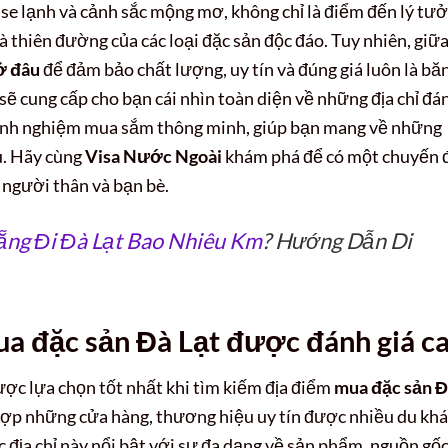
 se lạnh và cảnh sắc mộng mơ, không chỉ là điểm đến lý tư
thiên đường của các loại đặc sản độc đáo. Tuy nhiên, giữa
ở đâu
để đảm bảo chất lượng, uy tín và đúng giá luôn là bă
sẽ cung cấp cho bạn cái nhìn toàn diện về những địa chỉ đá
à kinh nghiệm mua sắm thông minh, giúp bạn mang về những
ù. Hãy cùng
Visa Nước Ngoài
khám phá để có một chuyến 
 người thân và bạn bè.
ng Đi Đà Lạt Bao Nhiêu Km
? Hướng Dẫn Di
ua đặc sản Đà Lạt được đánh giá c
được lựa chọn tốt nhất khi tìm kiếm địa điểm
mua đặc sản 
 hợp những cửa hàng, thương hiệu uy tín được nhiều du kh
 địa chỉ này nổi bật với sự đa dạng về sản phẩm, nguồn gốc