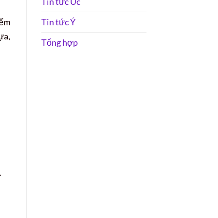
Tin tức Úc
Tin tức Ý
iếm
ựa,
Tổng hợp
.