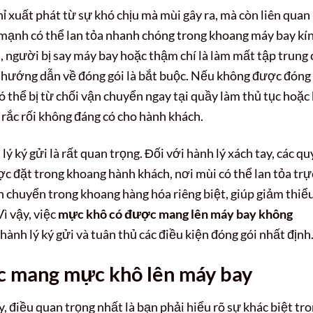
 xuất phát từ sự khó chịu mà mùi gây ra, mà còn liên quan
 mạnh có thể lan tỏa nhanh chóng trong khoang máy bay kín
gười bị say máy bay hoặc thậm chí là làm mất tập trung 
ác hướng dẫn về đóng gói là bắt buộc. Nếu không được đóng
có thể bị từ chối vận chuyển ngay tại quầy làm thủ tục hoặc 
 rắc rối không đáng có cho hành khách.
lý ký gửi là rất quan trọng. Đối với hành lý xách tay, các qu
c đặt trong khoang hành khách, nơi mùi có thể lan tỏa trự
ận chuyển trong khoang hàng hóa riêng biệt, giúp giảm thiể
ì vậy, việc
mực khô có được mang lên máy bay không
nh lý ký gửi và tuân thủ các điều kiện đóng gói nhất định
iệc mang mực khô lên máy bay
 điều quan trọng nhất là bạn phải hiểu rõ sự khác biệt tr