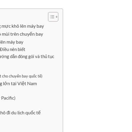
g mực khô lên máy bay
ó mùi trên chuyến bay
 lên máy bay
Điều nên biết
ướng dẫn đóng gói và thủ tục
t cho chuyến bay quốc tế)
g lớn tại Việt Nam
 Pacific)
ô đi du lịch quốc tế