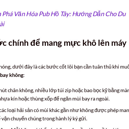
 Phá Văn Hóa Pub Hồ Tây: Hướng Dẫn Cho Du
ài
ớc chính để mang mực khô lên máy
óng, dưới đây là các bước cốt lõi bạn cần tuân thủ khi mu
 bay không
:
hút chân không, nhiều lớp túi zip hoặc bao bọc kỹ bằng mà
nhựa kín hoặc thùng xốp để ngăn mùi bay ra ngoài.
ác loại hải sản có mùi khác gần như không được phép ma
ể vận chuyển chúng trong hành lý ký gửi.