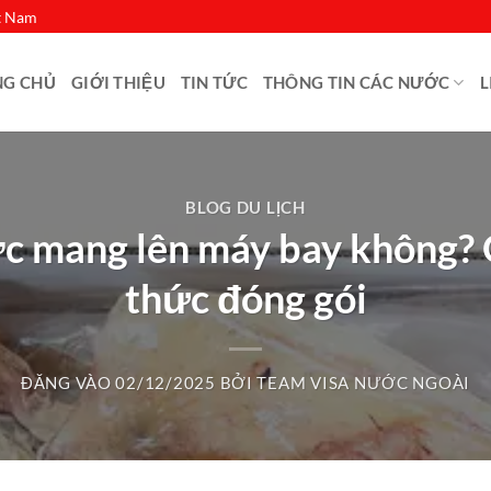
ệt Nam
NG CHỦ
GIỚI THIỆU
TIN TỨC
THÔNG TIN CÁC NƯỚC
L
BLOG DU LỊCH
 mang lên máy bay không? 
thức đóng gói
ĐĂNG VÀO
02/12/2025
BỞI
TEAM VISA NƯỚC NGOÀI