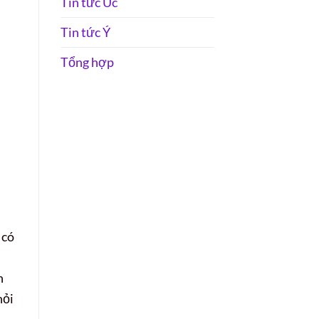
Tin tức Úc
Tin tức Ý
Tổng hợp
 có
n
hỏi