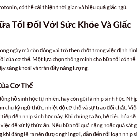
tonin, có thể cải thiện thời gian và hiệu quả giấc ngủ.
a Tối Đối Với Sức Khỏe Và Giấc
rong ngày mà còn đóng vai trò then chốt trong việc định hìn
hồi của cơ thể. Một lựa chọn thông minh cho bữa tối có thể
dậy sảng khoái và tràn đầy năng lượng.
Của Cơ Thể
ng hồ sinh học tự nhiên, hay còn gọi là nhịp sinh học. Nhị
 chu kỳ ngủ-thức, nhiệt độ cơ thể và sự trao đổi chất. Việ
tiếp đến nhịp sinh học này. Khi chúng ta ăn, hệ tiêu hóa sẽ
 việc để xử lý thức ăn. Nếu bữa tối quá nặng hoặc quá sát 
g khi đáng lẽ ra nên được nghỉ ngơi, dẫn đến rối loạn nhịp s