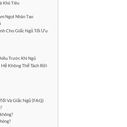
à Khó Tiêu
àm Ngọt Nhân Tạo
ủ
nh Cho Giấc Ngủ Tối Ưu
iều Trước Khi Ngủ
ên Hệ Không Thể Tách Rời
Tối Và Giấc Ngủ (FAQ)
u?
n không?
không?