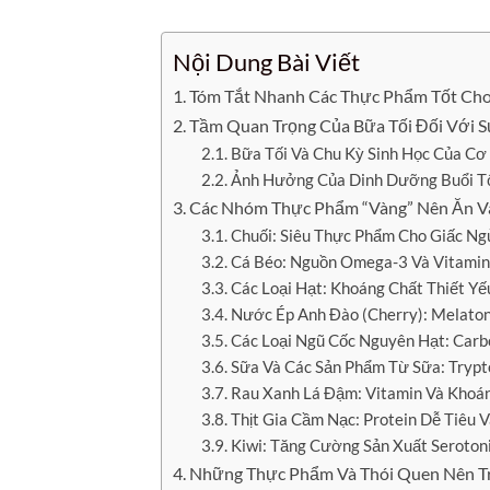
Nội Dung Bài Viết
Tóm Tắt Nhanh Các Thực Phẩm Tốt Cho 
Tầm Quan Trọng Của Bữa Tối Đối Với S
Bữa Tối Và Chu Kỳ Sinh Học Của Cơ
Ảnh Hưởng Của Dinh Dưỡng Buổi Tố
Các Nhóm Thực Phẩm “Vàng” Nên Ăn Và
Chuối: Siêu Thực Phẩm Cho Giấc Ng
Cá Béo: Nguồn Omega-3 Và Vitamin
Các Loại Hạt: Khoáng Chất Thiết Y
Nước Ép Anh Đào (Cherry): Melaton
Các Loại Ngũ Cốc Nguyên Hạt: Car
Sữa Và Các Sản Phẩm Từ Sữa: Trypt
Rau Xanh Lá Đậm: Vitamin Và Khoá
Thịt Gia Cầm Nạc: Protein Dễ Tiêu 
Kiwi: Tăng Cường Sản Xuất Seroton
Những Thực Phẩm Và Thói Quen Nên Tr