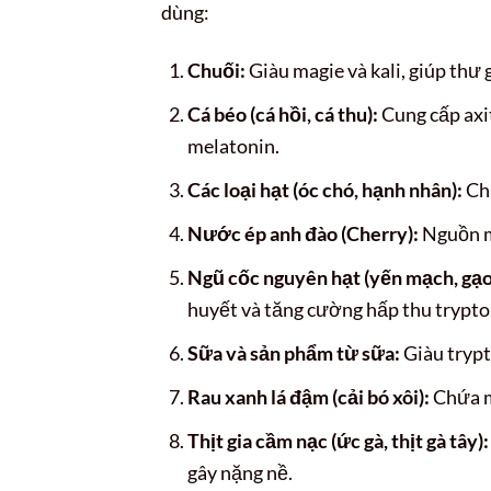
dùng:
Chuối:
Giàu magie và kali, giúp thư 
Cá béo (cá hồi, cá thu):
Cung cấp axi
melatonin.
Các loại hạt (óc chó, hạnh nhân):
Chứ
Nước ép anh đào (Cherry):
Nguồn me
Ngũ cốc nguyên hạt (yến mạch, gạo 
huyết và tăng cường hấp thu trypt
Sữa và sản phẩm từ sữa:
Giàu trypt
Rau xanh lá đậm (cải bó xôi):
Chứa ma
Thịt gia cầm nạc (ức gà, thịt gà tây):
gây nặng nề.