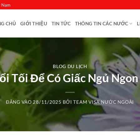
ệt Nam
NG CHỦ
GIỚI THIỆU
TIN TỨC
THÔNG TIN CÁC NƯỚC
L
BLOG DU LỊCH
ổi Tối Để Có Giấc Ngủ Ngon
ĐĂNG VÀO
28/11/2025
BỞI
TEAM VISA NƯỚC NGOÀI