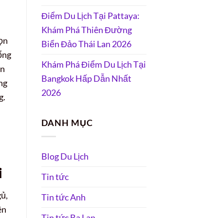
Điểm Du Lịch Tại Pattaya:
Khám Phá Thiên Đường
họn
Biển Đảo Thái Lan 2026
ổng
Khám Phá Điểm Du Lịch Tại
on
Bangkok Hấp Dẫn Nhất
ng
2026
g.
DANH MỤC
Blog Du Lịch
i
Tin tức
gủ,
Tin tức Anh
ên
Tin tức Ba Lan