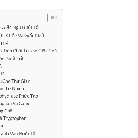
Giấc Ngủ Buổi Tối
ức Khỏe Và Giấc Ngủ
 Thể
i Đến Chất Lượng Giấc Ngủ
o Buổi Tối
ủ
 D
ếu Cho Thư Giãn
in Tự Nhiên
bohydrate Phức Tạp
ophan Và Canxi
ng Chất
Và Tryptophan
in
ánh Vào Buổi Tối