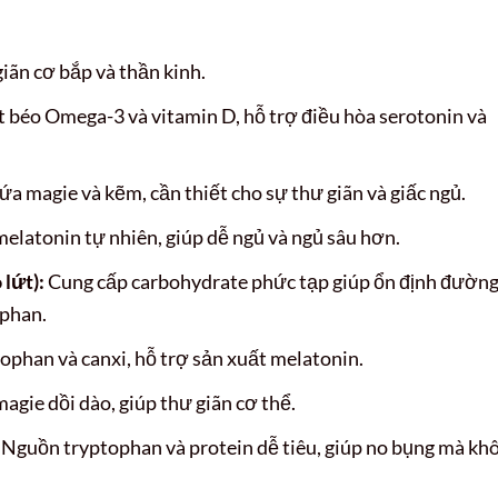
giãn cơ bắp và thần kinh.
t béo Omega-3 và vitamin D, hỗ trợ điều hòa serotonin và
a magie và kẽm, cần thiết cho sự thư giãn và giấc ngủ.
latonin tự nhiên, giúp dễ ngủ và ngủ sâu hơn.
lứt):
Cung cấp carbohydrate phức tạp giúp ổn định đườn
ophan.
ophan và canxi, hỗ trợ sản xuất melatonin.
gie dồi dào, giúp thư giãn cơ thể.
Nguồn tryptophan và protein dễ tiêu, giúp no bụng mà kh