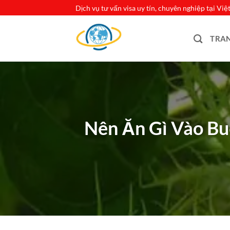
Bỏ
Dịch vụ tư vấn visa uy tín, chuyên nghiệp tại Vi
qua
nội
TRA
dung
Nên Ăn Gì Vào Bu