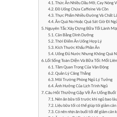
Thức Ăn Nhiều Dầu Mỡ, Cay Nóng V
Đồ Uống Chứa Caffeine Và Cồn
Thực Phẩm Nhiều Đường Và Chất L
Ăn Quá No Hoặc Quá Sát Giờ Đi Ng
Nguyên Tắc Xây Dựng Bữa Tối Lành Mạ
Cân Bằng Dinh Dưỡng
Thời Điểm Ăn Uống Hợp Lý
Kích Thước Khẩu Phần Ăn
Uống Đủ Nước Nhưng Không Quá Nh
Lối Sống Toàn Diện Và Bữa Tối: Mối Li
Tầm Quan Trọng Của Vận Động
Quản Lý Căng Thẳng
Môi Trường Phòng Ngủ Lý Tưởng
Ảnh Hưởng Của Lịch Trình Ngủ
Câu Hỏi Thường Gặp Về Ăn Uống Buổi 
Nên ăn bữa tối trước khi ngủ bao lâ
Liệu bữa tối có thể giúp tôi giảm câ
Có nên nhịn ăn buổi tối để giảm cân 