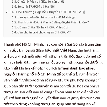
Chuẩn bị Visa và Giấy tờ cần thiết
So sánh TP.HCM và Hà Nội
Câu Hỏi Thường Gặp Về Chuyến Đi TP.HCM (FAQ)
3 ngày có đủ để khám phá TP.HCM không?
Thành phố Hồ Chí Minh có đáng để ghé thăm không?
Có nên đi Hà Nội hay TP.HCM trước?
Cần chuẩn bị gì cho chuyến đi TP.HCM?
Thành phố Hồ Chí Minh, hay còn gọi là Sài Gòn, là trung tâm
kinh tế, văn hóa sôi động bậc nhất Việt Nam, thu hút hàng
triệu du khách mỗi năm với sự pha trộn độc đáo giữa nét cổ
kính và hiện đại. Tuy nhiên, một trong những câu hỏi thường
gặp nhất khi lên kế hoạch du lịch là “
nên dành bao nhiêu
ngày ở Thành phố Hồ Chí Minh
để có thể trải nghiệm trọn
vẹn nhất?”. Việc xác định số ngày lưu trú phù hợp không chỉ
giúp bạn tận hưởng chuyến đi mà còn tối ưu hóa chi phí và
thời gian. Bài viết này sẽ cung cấp cái nhìn toàn diện về các
yếu tố ảnh hưởng đến quyết định này và gợi ý lịch trình chi
tiết theo từng khoảng thời gian, giúp bạn dễ dàng lên kế