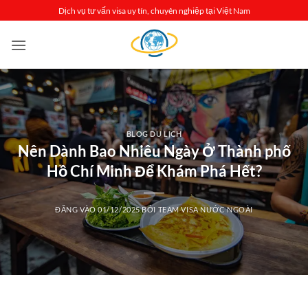
Bỏ
Dịch vụ tư vấn visa uy tín, chuyên nghiệp tại Việt Nam
qua
nội
dung
BLOG DU LỊCH
Nên Dành Bao Nhiêu Ngày Ở Thành phố
Hồ Chí Minh Để Khám Phá Hết?
ĐĂNG VÀO
01/12/2025
BỞI
TEAM VISA NƯỚC NGOÀI