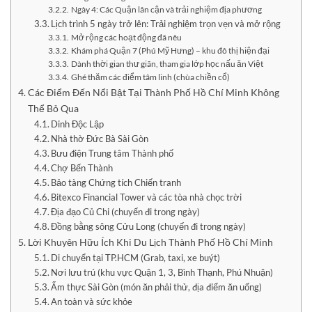
Ngày 4: Các Quận lân cận và trải nghiệm địa phương
Lịch trình 5 ngày trở lên: Trải nghiệm trọn vẹn và mở rộng
Mở rộng các hoạt động đã nêu
Khám phá Quận 7 (Phú Mỹ Hưng) – khu đô thị hiện đại
Dành thời gian thư giãn, tham gia lớp học nấu ăn Việt
Ghé thăm các điểm tâm linh (chùa chiền cổ)
Các Điểm Đến Nổi Bật Tại Thành Phố Hồ Chí Minh Không
Thể Bỏ Qua
Dinh Độc Lập
Nhà thờ Đức Bà Sài Gòn
Bưu điện Trung tâm Thành phố
Chợ Bến Thành
Bảo tàng Chứng tích Chiến tranh
Bitexco Financial Tower và các tòa nhà chọc trời
Địa đạo Củ Chi (chuyến đi trong ngày)
Đồng bằng sông Cửu Long (chuyến đi trong ngày)
Lời Khuyên Hữu Ích Khi Du Lịch Thành Phố Hồ Chí Minh
Di chuyển tại TP.HCM (Grab, taxi, xe buýt)
Nơi lưu trú (khu vực Quận 1, 3, Bình Thạnh, Phú Nhuận)
Ẩm thực Sài Gòn (món ăn phải thử, địa điểm ăn uống)
An toàn và sức khỏe