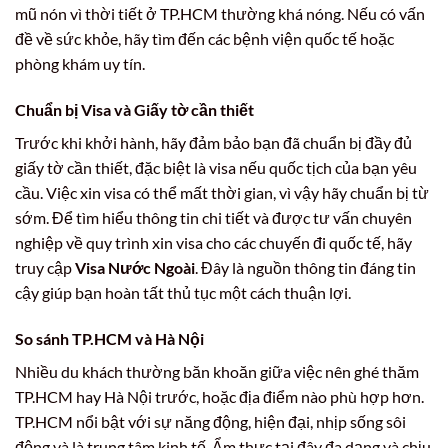
mũ nón vì thời tiết ở TP.HCM thường khá nóng. Nếu có vấn
đề về sức khỏe, hãy tìm đến các bệnh viện quốc tế hoặc
phòng khám uy tín.
Chuẩn bị Visa và Giấy tờ cần thiết
Trước khi khởi hành, hãy đảm bảo bạn đã chuẩn bị đầy đủ
giấy tờ cần thiết, đặc biệt là visa nếu quốc tịch của bạn yêu
cầu. Việc xin visa có thể mất thời gian, vì vậy hãy chuẩn bị từ
sớm. Để tìm hiểu thông tin chi tiết và được tư vấn chuyên
nghiệp về quy trình xin visa cho các chuyến đi quốc tế, hãy
truy cập
Visa Nước Ngoài
. Đây là nguồn thông tin đáng tin
cậy giúp bạn hoàn tất thủ tục một cách thuận lợi.
So sánh TP.HCM và Hà Nội
Nhiều du khách thường băn khoăn giữa việc nên ghé thăm
TP.HCM hay Hà Nội trước, hoặc địa điểm nào phù hợp hơn.
TP.HCM nổi bật với sự năng động, hiện đại, nhịp sống sôi
động và là trung tâm kinh tế. Ẩm thực tại đây đa dạng và chịu