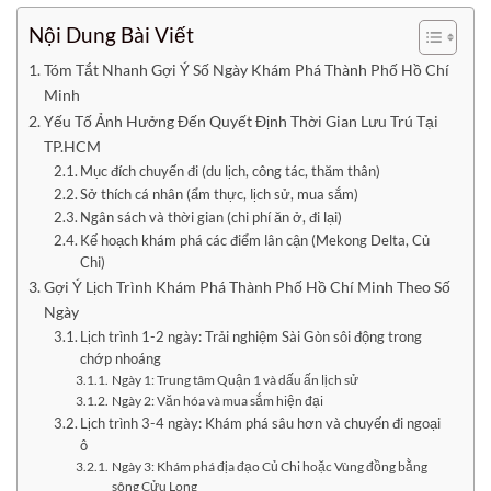
Nội Dung Bài Viết
Tóm Tắt Nhanh Gợi Ý Số Ngày Khám Phá Thành Phố Hồ Chí
Minh
Yếu Tố Ảnh Hưởng Đến Quyết Định Thời Gian Lưu Trú Tại
TP.HCM
Mục đích chuyến đi (du lịch, công tác, thăm thân)
Sở thích cá nhân (ẩm thực, lịch sử, mua sắm)
Ngân sách và thời gian (chi phí ăn ở, đi lại)
Kế hoạch khám phá các điểm lân cận (Mekong Delta, Củ
Chi)
Gợi Ý Lịch Trình Khám Phá Thành Phố Hồ Chí Minh Theo Số
Ngày
Lịch trình 1-2 ngày: Trải nghiệm Sài Gòn sôi động trong
chớp nhoáng
Ngày 1: Trung tâm Quận 1 và dấu ấn lịch sử
Ngày 2: Văn hóa và mua sắm hiện đại
Lịch trình 3-4 ngày: Khám phá sâu hơn và chuyến đi ngoại
ô
Ngày 3: Khám phá địa đạo Củ Chi hoặc Vùng đồng bằng
sông Cửu Long