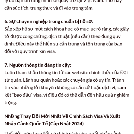
lý do bạn tin rằng mình sẽ quay trở lại Việt Nam. Thư này
cần súc tích, trung thực và đi vào trọng tâm.
6. Sự chuyên nghiệp trong chuẩn bị hồ sơ:
Sắp xếp hồ sơ một cách khoa học, có mục lục rõ ràng, các giấy
tờ được công chứng, dịch thuật (nếu cần) theo đúng quy
định. Điều này thể hiện sự cẩn trọng và tôn trọng của bạn
đối với quy trình xin visa.
7. Nguồn thông tin đáng tin cậy:
Luôn tham khảo thông tin từ các website chính thức của Đại
sứ quán, Lãnh sự quán hoặc các chuyên gia có uy tín. Tránh
tin vào những lời khuyên không có căn cứ hoặc dịch vụ cam
kết “bao đậu” visa, vì điều đó có thể dẫn đến hậu quả nghiêm
trọng.
Những Thay Đổi Mới Nhất Về Chính Sách Visa Và Xuất
Nhập Cảnh Quốc Tế (Cập Nhật 2024)
Thế giới luôn thay đổi, và chính sách visa, xuất nhập cảnh