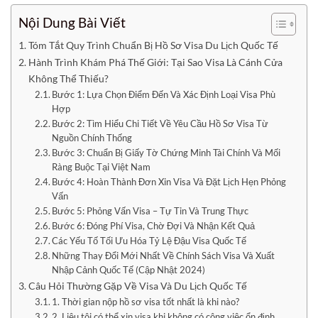
Nội Dung Bài Viết
Tóm Tắt Quy Trình Chuẩn Bị Hồ Sơ Visa Du Lịch Quốc Tế
Hành Trình Khám Phá Thế Giới: Tại Sao Visa Là Cánh Cửa
Không Thể Thiếu?
Bước 1: Lựa Chọn Điểm Đến Và Xác Định Loại Visa Phù
Hợp
Bước 2: Tìm Hiểu Chi Tiết Về Yêu Cầu Hồ Sơ Visa Từ
Nguồn Chính Thống
Bước 3: Chuẩn Bị Giấy Tờ Chứng Minh Tài Chính Và Mối
Ràng Buộc Tại Việt Nam
Bước 4: Hoàn Thành Đơn Xin Visa Và Đặt Lịch Hẹn Phỏng
Vấn
Bước 5: Phỏng Vấn Visa – Tự Tin Và Trung Thực
Bước 6: Đóng Phí Visa, Chờ Đợi Và Nhận Kết Quả
Các Yếu Tố Tối Ưu Hóa Tỷ Lệ Đậu Visa Quốc Tế
Những Thay Đổi Mới Nhất Về Chính Sách Visa Và Xuất
Nhập Cảnh Quốc Tế (Cập Nhật 2024)
Câu Hỏi Thường Gặp Về Visa Và Du Lịch Quốc Tế
1. Thời gian nộp hồ sơ visa tốt nhất là khi nào?
2. Liệu tôi có thể xin visa khi không có công việc ổn định