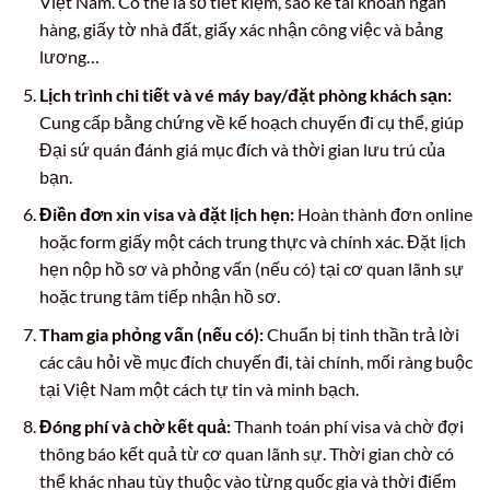
Việt Nam. Có thể là sổ tiết kiệm, sao kê tài khoản ngân
hàng, giấy tờ nhà đất, giấy xác nhận công việc và bảng
lương…
Lịch trình chi tiết và vé máy bay/đặt phòng khách sạn:
Cung cấp bằng chứng về kế hoạch chuyến đi cụ thể, giúp
Đại sứ quán đánh giá mục đích và thời gian lưu trú của
bạn.
Điền đơn xin visa và đặt lịch hẹn:
Hoàn thành đơn online
hoặc form giấy một cách trung thực và chính xác. Đặt lịch
hẹn nộp hồ sơ và phỏng vấn (nếu có) tại cơ quan lãnh sự
hoặc trung tâm tiếp nhận hồ sơ.
Tham gia phỏng vấn (nếu có):
Chuẩn bị tinh thần trả lời
các câu hỏi về mục đích chuyến đi, tài chính, mối ràng buộc
tại Việt Nam một cách tự tin và minh bạch.
Đóng phí và chờ kết quả:
Thanh toán phí visa và chờ đợi
thông báo kết quả từ cơ quan lãnh sự. Thời gian chờ có
thể khác nhau tùy thuộc vào từng quốc gia và thời điểm