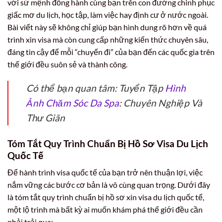
với sứ mệnh đồng hành cùng bạn trên con đường chinh phục
giấc mơ du lịch, học tập, làm việc hay định cư ở nước ngoài.
Bài viết này sẽ không chỉ giúp bạn hình dung rõ hơn về quá
trình xin visa mà còn cung cấp những kiến thức chuyên sâu,
đáng tin cậy để mỗi “chuyến đi” của bạn đến các quốc gia trên
thế giới đều suôn sẻ và thành công.
Có thể bạn quan tâm: Tuyển Tập
Hình
Ảnh Chăm Sóc Da Spa
: Chuyên Nghiệp Và
Thư Giãn
Tóm Tắt Quy Trình Chuẩn Bị Hồ Sơ Visa Du Lịch
Quốc Tế
Để hành trình visa quốc tế của bạn trở nên thuận lợi, việc
nắm vững các bước cơ bản là vô cùng quan trọng. Dưới đây
là tóm tắt quy trình chuẩn bị hồ sơ xin visa du lịch quốc tế,
một lộ trình mà bất kỳ ai muốn khám phá thế giới đều cần
phải trải qua: