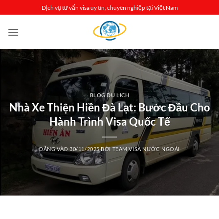
Bỏ
Dịch vụ tư vấn visa uy tín, chuyên nghiệp tại Việt Nam
qua
nội
dung
BLOG DU LỊCH
Nhà Xe Thiện Hiền Đà Lạt: Bước Đầu Cho
Hành Trình Visa Quốc Tế
ĐĂNG VÀO
30/11/2025
BỞI
TEAM VISA NƯỚC NGOÀI