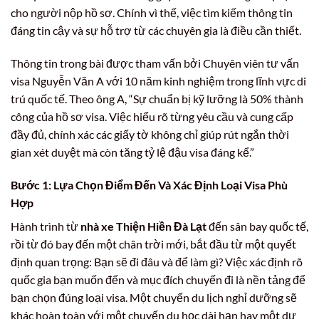
cho người nộp hồ sơ. Chính vì thế, việc tìm kiếm thông tin
đáng tin cậy và sự hỗ trợ từ các chuyên gia là điều cần thiết.
Thông tin trong bài được tham vấn bởi Chuyên viên tư vấn
visa Nguyễn Văn A với 10 năm kinh nghiệm trong lĩnh vực di
trú quốc tế. Theo ông A, “Sự chuẩn bị kỹ lưỡng là 50% thành
công của hồ sơ visa. Việc hiểu rõ từng yêu cầu và cung cấp
đầy đủ, chính xác các giấy tờ không chỉ giúp rút ngắn thời
gian xét duyệt mà còn tăng tỷ lệ đậu visa đáng kể.”
Bước 1: Lựa Chọn Điểm Đến Và Xác Định Loại Visa Phù
Hợp
Hành trình từ
nhà xe Thiện Hiền Đà Lạt
đến sân bay quốc tế,
rồi từ đó bay đến một chân trời mới, bắt đầu từ một quyết
định quan trọng: Bạn sẽ đi đâu và để làm gì? Việc xác định rõ
quốc gia bạn muốn đến và mục đích chuyến đi là nền tảng để
bạn chọn đúng loại visa. Một chuyến du lịch nghỉ dưỡng sẽ
khác hoàn toàn với một chuyến du học dài hạn hay một dự