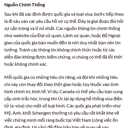
Nguồn Chính Thống
Sau khi đã xác định được quốc gia và loại visa, bước tiếp theo
là đi sâu vào các yêu cầu hồ sơ cụ thể. Đây là giai đoạn đòi hỏi
sự cẩn trọng và tỉ mỉ nhất. Các nguồn thông tin chính thống
như website của Đại sứ quán, Lãnh sự quán, hoặc Bộ Ngoại
giao của quốc gia bạn muốn đến là nơi duy nhất bạn nên tin
tưởng. Tránh các thông tin không chính thức hoặc từ các
diễn đàn không được kiểm chứng, vì chúng có thể đã lỗi thời
hoặc không chính xác.
Mỗi quốc gia có những tiêu chí riêng, và đôi khi những tiêu
chí này còn thay đổi theo thời gian hoặc tùy thuộc vào tình
hình chính trị, kinh tế. Ví dụ, Canada có thể yêu cầu bạn cung
cấp sinh trắc học, trong khi Úc lại áp dụng hệ thống visa điện
tử (e-visa) cho một số loại hình. Các quốc gia phát triển như
Mỹ, Anh, khối Schengen thường có yêu cầu rất khắt khe về
việc chứng minh mối ràng buộc tại Việt Nam (công việc ổn
định, gia đình, tài sản) để đảm bảo bạn sẽ quay về sau