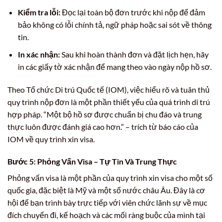
Kiểm tra lỗi:
Đọc lại toàn bộ đơn trước khi nộp để đảm
bảo không có lỗi chính tả, ngữ pháp hoặc sai sót về thông
tin.
In xác nhận:
Sau khi hoàn thành đơn và đặt lịch hẹn, hãy
in các giấy tờ xác nhận để mang theo vào ngày nộp hồ sơ.
Theo Tổ chức Di trú Quốc tế (IOM), việc hiểu rõ và tuân thủ
quy trình nộp đơn là một phần thiết yếu của quá trình di trú
hợp pháp. “Một bộ hồ sơ được chuẩn bị chu đáo và trung
thực luôn được đánh giá cao hơn.” – trích từ báo cáo của
IOM về quy trình xin visa.
Bước 5: Phỏng Vấn Visa – Tự Tin Và Trung Thực
Phỏng vấn visa là một phần của quy trình xin visa cho một số
quốc gia, đặc biệt là Mỹ và một số nước châu Âu. Đây là cơ
hội để bạn trình bày trực tiếp với viên chức lãnh sự về mục
đích chuyến đi, kế hoạch và các mối ràng buộc của mình tại