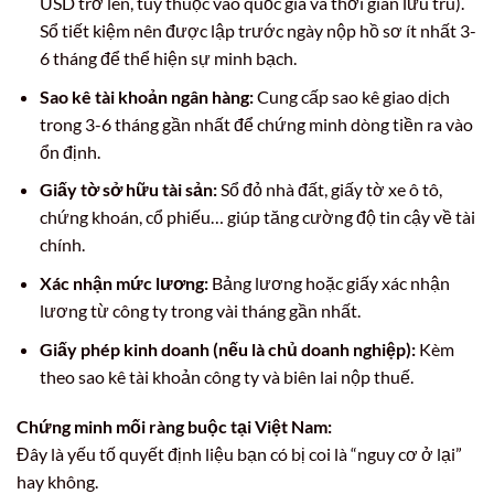
USD trở lên, tùy thuộc vào quốc gia và thời gian lưu trú).
Sổ tiết kiệm nên được lập trước ngày nộp hồ sơ ít nhất 3-
6 tháng để thể hiện sự minh bạch.
Sao kê tài khoản ngân hàng:
Cung cấp sao kê giao dịch
trong 3-6 tháng gần nhất để chứng minh dòng tiền ra vào
ổn định.
Giấy tờ sở hữu tài sản:
Sổ đỏ nhà đất, giấy tờ xe ô tô,
chứng khoán, cổ phiếu… giúp tăng cường độ tin cậy về tài
chính.
Xác nhận mức lương:
Bảng lương hoặc giấy xác nhận
lương từ công ty trong vài tháng gần nhất.
Giấy phép kinh doanh (nếu là chủ doanh nghiệp):
Kèm
theo sao kê tài khoản công ty và biên lai nộp thuế.
Chứng minh mối ràng buộc tại Việt Nam:
Đây là yếu tố quyết định liệu bạn có bị coi là “nguy cơ ở lại”
hay không.