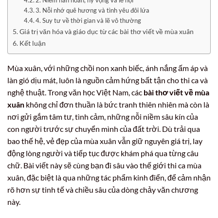
2. Niềm hân hoan, hy vọng và lễ hội
3. Nỗi nhớ quê hương và tình yêu đôi lứa
4. Suy tư về thời gian và lẽ vô thường
Giá trị văn hóa và giáo dục từ các bài thơ viết về mùa xuân
Kết luận
Mùa xuân, với những chồi non xanh biếc, ánh nắng ấm áp và
làn gió dịu mát, luôn là nguồn cảm hứng bất tận cho thi ca và
nghệ thuật. Trong văn học Việt Nam, các
bài thơ viết về mùa
xuân
không chỉ đơn thuần là bức tranh thiên nhiên mà còn là
nơi gửi gắm tâm tư, tình cảm, những nỗi niềm sâu kín của
con người trước sự chuyển mình của đất trời. Dù trải qua
bao thế hệ, vẻ đẹp của mùa xuân vẫn giữ nguyên giá trị, lay
động lòng người và tiếp tục được khám phá qua từng câu
chữ. Bài viết này sẽ cùng bạn đi sâu vào thế giới thi ca mùa
xuân, đặc biệt là qua những tác phẩm kinh điển, để cảm nhận
rõ hơn sự tinh tế và chiều sâu của dòng chảy văn chương
này.