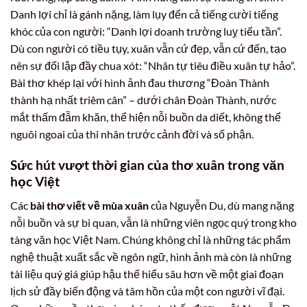
Danh lợi chỉ là gánh nặng, làm lụy đến cả tiếng cười tiếng
khóc của con người: “Danh lợi doanh trường luỵ tiếu tần”.
Dù con người có tiều tụy, xuân vẫn cứ đẹp, vẫn cứ đến, tạo
nên sự đối lập đầy chua xót: “Nhân tự tiêu điều xuân tự hảo”.
Bài thơ khép lại với hình ảnh đau thương “Đoàn Thành
thành hạ nhất triêm cân” – dưới chân Đoàn Thành, nước
mắt thấm đẫm khăn, thể hiện nỗi buồn da diết, không thể
nguôi ngoai của thi nhân trước cảnh đời và số phận.
Sức hút vượt thời gian của thơ xuân trong văn
học Việt
Các
bài thơ viết về mùa xuân
của Nguyễn Du, dù mang nặng
nỗi buồn và sự bi quan, vẫn là những viên ngọc quý trong kho
tàng văn học Việt Nam. Chúng không chỉ là những tác phẩm
nghệ thuật xuất sắc về ngôn ngữ, hình ảnh mà còn là những
tài liệu quý giá giúp hậu thế hiểu sâu hơn về một giai đoạn
lịch sử đầy biến động và tâm hồn của một con người vĩ đại.