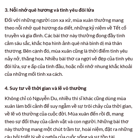
3. Nỗi nhớ quê hương và tình yêu đôi lứa
Đối với những người con xa xứ, mùa xuân thường mang
theo nỗi nhớ quê hương da diết, những kỷ niệm về Tết cổ
truyền và gia đình. Các bài thơ này thường đong đầy tình
cảm sâu sắc, khắc họa hình ảnh quê nhà bình dị mà thân
thương. Bên cạnh đó, mùa xuân cũng là thời điểm tình yêu
nảy nở, thăng hoa. Nhiều bài thơ ca ngợi vẻ đẹp của tình yêu
đôi lứa, sự e ấp của tình đầu, hoặc nỗi nhớ nhung khắc khoải
của những mối tình xa cách.
4. Suy tư về thời gian và lẽ vô thường
Không chỉ có Nguyễn Du, nhiều thi sĩ khác cũng dùng mùa
xuân làm bối cảnh để suy ngẫm về sự trôi chảy của thời gian,
về lẽ vô thường của cuộc đời. Mùa xuân đến rồi đi, mang
theo sự đổi thay của cảnh vật và con người. Những bài thơ
này thường mang một chút trầm tư, hoài niệm, đặt ra những
câu hỏi triết lý về ý nghĩa của cuộc sống và sự tồn tại.