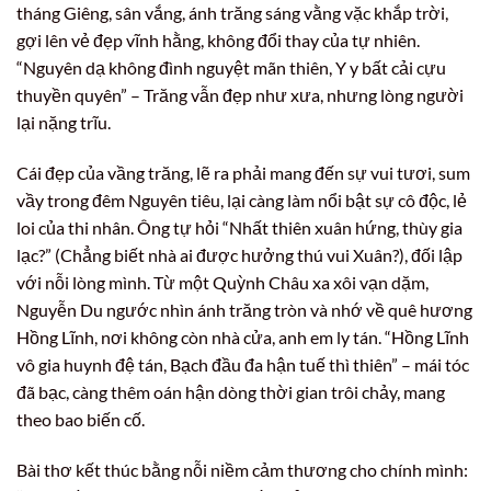
tháng Giêng, sân vắng, ánh trăng sáng vằng vặc khắp trời,
gợi lên vẻ đẹp vĩnh hằng, không đổi thay của tự nhiên.
“Nguyên dạ không đình nguyệt mãn thiên, Y y bất cải cựu
thuyền quyên” – Trăng vẫn đẹp như xưa, nhưng lòng người
lại nặng trĩu.
Cái đẹp của vầng trăng, lẽ ra phải mang đến sự vui tươi, sum
vầy trong đêm Nguyên tiêu, lại càng làm nổi bật sự cô độc, lẻ
loi của thi nhân. Ông tự hỏi “Nhất thiên xuân hứng, thùy gia
lạc?” (Chẳng biết nhà ai được hưởng thú vui Xuân?), đối lập
với nỗi lòng mình. Từ một Quỳnh Châu xa xôi vạn dặm,
Nguyễn Du ngước nhìn ánh trăng tròn và nhớ về quê hương
Hồng Lĩnh, nơi không còn nhà cửa, anh em ly tán. “Hồng Lĩnh
vô gia huynh đệ tán, Bạch đầu đa hận tuế thì thiên” – mái tóc
đã bạc, càng thêm oán hận dòng thời gian trôi chảy, mang
theo bao biến cố.
Bài thơ kết thúc bằng nỗi niềm cảm thương cho chính mình: