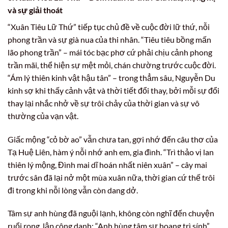
và sự giải thoát
“Xuân Tiêu Lữ Thứ” tiếp tục chủ đề về cuộc đời lữ thứ, nỗi
phong trần và sự già nua của thi nhân. “Tiêu tiêu bồng mấn
lão phong trần” – mái tóc bạc phơ cứ phải chịu cảnh phong
trần mãi, thể hiện sự mệt mỏi, chán chường trước cuộc đời.
“Ám lý thiên kinh vật hậu tân” – trong thẳm sâu, Nguyễn Du
kinh sợ khi thấy cảnh vật và thời tiết đổi thay, bởi mỗi sự đổi
thay lại nhắc nhở về sự trôi chảy của thời gian và sự vô
thường của vạn vật.
Giấc mộng “cỏ bờ ao” vẫn chưa tan, gợi nhớ đến câu thơ của
Tạ Huệ Liên, hàm ý nỗi nhớ anh em, gia đình. “Trì thảo vị lan
thiên lý mộng, Đình mai dĩ hoán nhất niên xuân” – cây mai
trước sân đã lại nở một mùa xuân nữa, thời gian cứ thế trôi
đi trong khi nỗi lòng vẫn còn dang dở.
Tâm sự anh hùng đã nguội lạnh, không còn nghĩ đến chuyện
ruổi rong, lập công danh: “Anh hùng tâm sự hoang trì sính”.