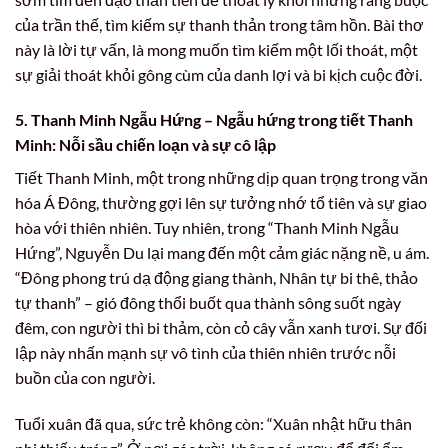
của trần thế, tìm kiếm sự thanh thản trong tâm hồn. Bài thơ
này là lời tự vấn, là mong muốn tìm kiếm một lối thoát, một
sự giải thoát khỏi gông cùm của danh lợi và bi kịch cuộc đời.
5. Thanh Minh Ngẫu Hứng – Ngẫu hứng trong tiết Thanh
Minh: Nỗi sầu chiến loạn và sự cô lập
Tiết Thanh Minh, một trong những dịp quan trọng trong văn
hóa Á Đông, thường gợi lên sự tưởng nhớ tổ tiên và sự giao
hòa với thiên nhiên. Tuy nhiên, trong “Thanh Minh Ngẫu
Hứng”, Nguyễn Du lại mang đến một cảm giác nặng nề, u ám.
“Đông phong trú dạ động giang thành, Nhân tự bi thê, thảo
tự thanh” – gió đông thổi buốt qua thành sông suốt ngày
đêm, con người thì bi thảm, còn cỏ cây vẫn xanh tươi. Sự đối
lập này nhấn mạnh sự vô tình của thiên nhiên trước nỗi
buồn của con người.
Tuổi xuân đã qua, sức trẻ không còn: “Xuân nhật hữu thân