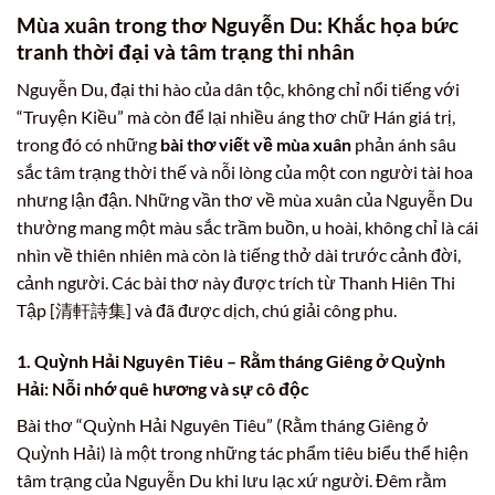
Mùa xuân trong thơ Nguyễn Du: Khắc họa bức
tranh thời đại và tâm trạng thi nhân
Nguyễn Du, đại thi hào của dân tộc, không chỉ nổi tiếng với
“Truyện Kiều” mà còn để lại nhiều áng thơ chữ Hán giá trị,
trong đó có những
bài thơ viết về mùa xuân
phản ánh sâu
sắc tâm trạng thời thế và nỗi lòng của một con người tài hoa
nhưng lận đận. Những vần thơ về mùa xuân của Nguyễn Du
thường mang một màu sắc trầm buồn, u hoài, không chỉ là cái
nhìn về thiên nhiên mà còn là tiếng thở dài trước cảnh đời,
cảnh người. Các bài thơ này được trích từ Thanh Hiên Thi
Tập [清軒詩集] và đã được dịch, chú giải công phu.
1. Quỳnh Hải Nguyên Tiêu – Rằm tháng Giêng ở Quỳnh
Hải: Nỗi nhớ quê hương và sự cô độc
Bài thơ “Quỳnh Hải Nguyên Tiêu” (Rằm tháng Giêng ở
Quỳnh Hải) là một trong những tác phẩm tiêu biểu thể hiện
tâm trạng của Nguyễn Du khi lưu lạc xứ người. Đêm rằm