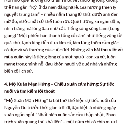
thể hàn gắn: “Kỳ lữ đa niên đăng hạ lệ, Gia hương thiên lý
nguyệt trung tâm” – nhiều năm tháng lữ thứ, dưới ánh đèn
mờ ảo, nước mắt cứ thế tuôn rơi. Quê hương xa ngàn dặm,
nhìn trăng mà lòng đau như cắt. Tiếng sóng sông Lam (Long
giang) “Một phiến hàn thanh tống cổ câm” như tiếng vọng từ
quá khứ, lạnh lùng tiễn đưa kim cổ, làm tăng thêm cảm giác
cô độc và vô thường của cuộc đời. Những vần
bài thơ viết về
mùa xuân
này là tiếng lòng của một người con xa xứ, luôn
mang trong mình nỗi đau khôn nguôi về quê nhà và những
biến cố lịch sử.
4. Mộ Xuân Mạn Hứng – Chiều xuân cảm hứng: Sự tiếc
nuối và tìm kiếm lối thoát
“Mộ Xuân Mạn Hứng” là bài thơ thể hiện sự tiếc nuối của
Nguyễn Du trước thời gian trôi đi, đặc biệt là những ngày
xuân ngắn ngủi. “Nhất niên xuân sắc cửu thập nhật, Phao
trịch xuân quang thù khả liên” – một năm chỉ có chín mươi