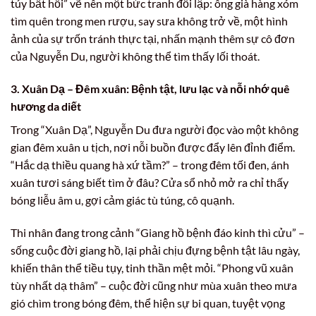
túy bất hồi” vẽ nên một bức tranh đối lập: ông già hàng xóm
tìm quên trong men rượu, say sưa không trở về, một hình
ảnh của sự trốn tránh thực tại, nhấn mạnh thêm sự cô đơn
của Nguyễn Du, người không thể tìm thấy lối thoát.
3. Xuân Dạ – Đêm xuân: Bệnh tật, lưu lạc và nỗi nhớ quê
hương da diết
Trong “Xuân Dạ”, Nguyễn Du đưa người đọc vào một không
gian đêm xuân u tịch, nơi nỗi buồn được đẩy lên đỉnh điểm.
“Hắc dạ thiều quang hà xứ tầm?” – trong đêm tối đen, ánh
xuân tươi sáng biết tìm ở đâu? Cửa sổ nhỏ mở ra chỉ thấy
bóng liễu âm u, gợi cảm giác tù túng, cô quạnh.
Thi nhân đang trong cảnh “Giang hồ bệnh đáo kinh thì cửu” –
sống cuộc đời giang hồ, lại phải chịu đựng bệnh tật lâu ngày,
khiến thân thể tiều tụy, tinh thần mệt mỏi. “Phong vũ xuân
tùy nhất dạ thâm” – cuộc đời cũng như mùa xuân theo mưa
gió chìm trong bóng đêm, thể hiện sự bi quan, tuyệt vọng