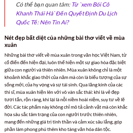
Có thể bạn quan tâm:
Từ `xem Bói Cô
Khanh Thái Hà` Đến Quyết Định Du Lịch
Quốc Tế: Nên Tin Ai?
Nét đẹp bất diệt của những bài thơ viết về mùa
xuân
Những bài thơ viết về mùa xuân trong văn học Việt Nam, từ
cổ điển đến hiện đại, luôn thể hiện một sự giao hòa đặc biệt
giữa con người và thiên nhiên. Mùa xuân không chỉ là một
khoảnh khắc giao thời của năm mà còn là biểu tượng của sự
sống mới, của hy vọng và sự tái sinh. Qua lăng kính của các
thi sĩ, mùa xuân hiện lên với vô vàn sắc thái: khi là vẻ đẹp
tươi tắn, rộn ràng, khi lại là nỗi niềm hoài niệm, suy tư về lẽ
đời. Các tác phẩm này không chỉ mô tả cảnh vật mà còn khắc
họa sâu sắc tâm trạng của con người trước thiên nhiên,
mang đến những giá trị tinh thần và cảm xúc sâu lắng, góp
phần làm phong phú thêm kho tàng văn hóa dân tộc.