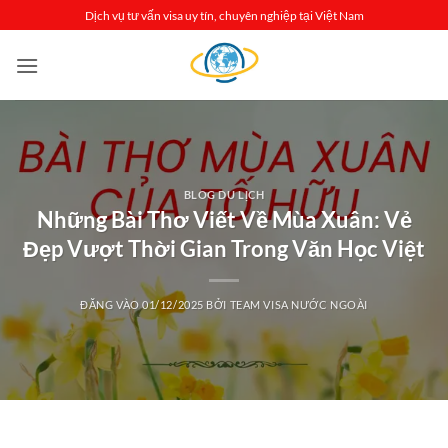
Bỏ
Dịch vụ tư vấn visa uy tín, chuyên nghiệp tại Việt Nam
qua
nội
dung
BLOG DU LỊCH
Những Bài Thơ Viết Về Mùa Xuân: Vẻ
Đẹp Vượt Thời Gian Trong Văn Học Việt
ĐĂNG VÀO
01/12/2025
BỞI
TEAM VISA NƯỚC NGOÀI