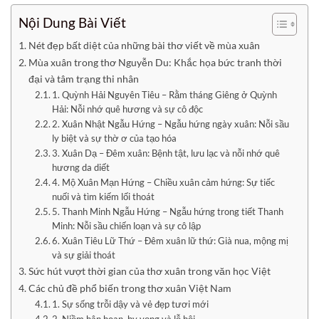
Nội Dung Bài Viết
Nét đẹp bất diệt của những bài thơ viết về mùa xuân
Mùa xuân trong thơ Nguyễn Du: Khắc họa bức tranh thời
đại và tâm trạng thi nhân
1. Quỳnh Hải Nguyên Tiêu – Rằm tháng Giêng ở Quỳnh
Hải: Nỗi nhớ quê hương và sự cô độc
2. Xuân Nhật Ngẫu Hứng – Ngẫu hứng ngày xuân: Nỗi sầu
ly biệt và sự thờ ơ của tạo hóa
3. Xuân Dạ – Đêm xuân: Bệnh tật, lưu lạc và nỗi nhớ quê
hương da diết
4. Mộ Xuân Mạn Hứng – Chiều xuân cảm hứng: Sự tiếc
nuối và tìm kiếm lối thoát
5. Thanh Minh Ngẫu Hứng – Ngẫu hứng trong tiết Thanh
Minh: Nỗi sầu chiến loạn và sự cô lập
6. Xuân Tiêu Lữ Thứ – Đêm xuân lữ thứ: Già nua, mộng mị
và sự giải thoát
Sức hút vượt thời gian của thơ xuân trong văn học Việt
Các chủ đề phổ biến trong thơ xuân Việt Nam
1. Sự sống trỗi dậy và vẻ đẹp tươi mới