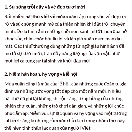
1. Sự sống trỗi dậy và vẻ đẹp tươi mới
Rất nhiều
bài thơ viết về mùa xuân
tập trung vào vẻ đẹp rực
rỡ và sức sống mạnh mẽ của thiên nhiên khi đất trời chuyển
mình. Đó là hình ảnh những chồi non xanh mướt, hoa đua nở
khoe sắc, chim chóc hót líu lo, và làn gió xuân mơn man dịu
mát. Các thi sĩ thường dùng những từ ngữ giàu hình ảnh để
mô tả sự tươi mới, tràn đầy năng lượng của vạn vật, như
một lời ca tụng sự tái sinh và khởi đầu mới.
2. Niềm hân hoan, hy vọng và lễ hội
Mùa xuân cũng là mùa của lễ hội, của những cuộc đoàn tụ gia
đình và những ước vọng tốt đẹp cho một năm mới. Nhiều
bài thơ đã ghi lại không khí rộn ràng, tưng bừng của những
phiên chợ xuân, những trò chơi dân gian, và những lời chúc
phúc ấm áp. Niềm vui, sự lạc quan và hy vọng vào một tương
lai tươi sáng là những cảm xúc chủ đạo trong nhóm thơ này,
thể hiện tinh thần lạc quan của người Việt.