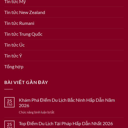
Tin tức Mỹ
Tin tức New Zealand
Tin tức Rumani
Tin tức Trung Quốc
Tin tức Úc
Tin tức Ý
Tổng hợp
BÀI VIẾT GẦN ĐÂY
Khám Phá Điểm Du Lịch Bắc Ninh Hấp Dẫn Năm
25
Th5
2026
ở
Chức năng bình luận bị tắt
Khám
Phá
Top Điểm Du Lịch Tại Pháp Hấp Dẫn Nhất 2026
25
Điểm
Th5