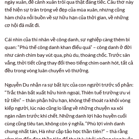
ngày xuân, để cảnh xuân trôi qua thật đáng tiếc. Câu thơ này
thể hiện sự trân trọng vẻ đẹp của mùa xuân, nhưng cũng
hàm chứa nỗi buồn về sự hữu hạn của thời gian, về những
cơ hội đã mất đi.
Cái nhìn của thi nhân về công danh, sự nghiệp càng thêm bi
quan: “Phù thế công danh khan điểu quá” – công danh ở đời
như cánh chim bay vút qua, phù du, thoáng chốc. Trước sân
vắng, thời tiết cũng thay đổi theo tiếng chim oanh hót, tất cả
đều trong vòng luân chuyển vô thường.
Nguyễn Du nhận ra sự bất lực của con người trước số phận:
“Trắc thân bất xuất hữu hình ngoại, Thiên tuế trường ưu vị
tử tiền” – thân phận hữu hạn, không thể thoát ra khỏi vòng
kiếp người, lúc nào cũng lo lắng về những chuyện xa xôi
ngàn năm trước khi chết. Những danh lợi hão huyền cuối
cùng cũng tiêu tan, không còn ý nghĩa. “Phù lợi vinh danh
chung nhất tán, Hà như cập tảo học thần tiên?” – thà rằng
sớm tìm đến đạo thần tiên để thoát ly khỏi những ràng buộc