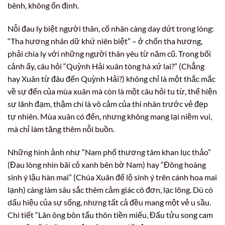
bênh, không ổn định.
Nỗi đau ly biệt người thân, cố nhân càng day dứt trong lòng:
“Tha hương nhân dữ khứ niên biệt” – ở chốn tha hương,
phải chia ly với những người thân yêu từ năm cũ. Trong bối
cảnh ấy, câu hỏi “Quỳnh Hải xuân tòng hà xứ lai?” (Chẳng
hay Xuân từ đâu đến Quỳnh Hải?) không chỉ là một thắc mắc
về sự đến của mùa xuân mà còn là một câu hỏi tu từ, thể hiện
sự lãnh đạm, thậm chí là vô cảm của thi nhân trước vẻ đẹp
tự nhiên. Mùa xuân có đến, nhưng không mang lại niềm vui,
mà chỉ làm tăng thêm nỗi buồn.
Những hình ảnh như “Nam phố thương tâm khan lục thảo”
(Đau lòng nhìn bãi cỏ xanh bên bờ Nam) hay “Đông hoàng
sinh ý lậu hàn mai” (Chúa Xuân để lộ sinh ý trên cánh hoa mai
lạnh) càng làm sâu sắc thêm cảm giác cô đơn, lạc lõng. Dù có
dấu hiệu của sự sống, nhưng tất cả đều mang một vẻ u sầu.
Chi tiết “Lân ông bôn tẩu thôn tiền miếu, Đấu tửu song cam