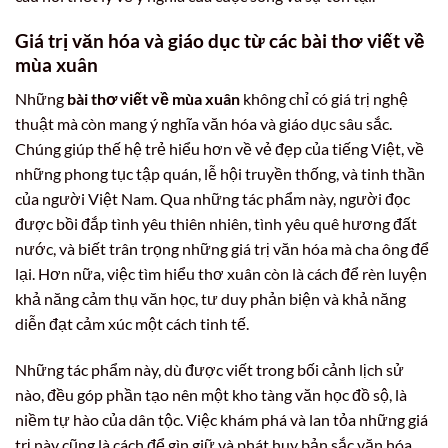
Giá trị văn hóa và giáo dục từ các bài thơ viết về
mùa xuân
Những
bài thơ viết về mùa xuân
không chỉ có giá trị nghệ
thuật mà còn mang ý nghĩa văn hóa và giáo dục sâu sắc.
Chúng giúp thế hệ trẻ hiểu hơn về vẻ đẹp của tiếng Việt, về
những phong tục tập quán, lễ hội truyền thống, và tinh thần
của người Việt Nam. Qua những tác phẩm này, người đọc
được bồi đắp tình yêu thiên nhiên, tình yêu quê hương đất
nước, và biết trân trọng những giá trị văn hóa mà cha ông để
lại. Hơn nữa, việc tìm hiểu thơ xuân còn là cách để rèn luyện
khả năng cảm thụ văn học, tư duy phản biện và khả năng
diễn đạt cảm xúc một cách tinh tế.
Những tác phẩm này, dù được viết trong bối cảnh lịch sử
nào, đều góp phần tạo nên một kho tàng văn học đồ sộ, là
niềm tự hào của dân tộc. Việc khám phá và lan tỏa những giá
trị này cũng là cách để gìn giữ và phát huy bản sắc văn hóa