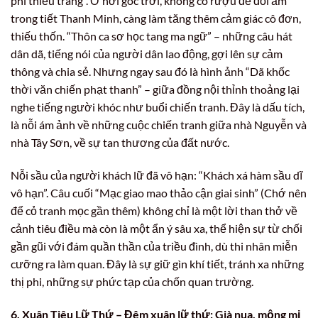
phi thiếu tráng”. Ở nơi góc trời, không có rượu để đối ẩm
trong tiết Thanh Minh, càng làm tăng thêm cảm giác cô đơn,
thiếu thốn. “Thôn ca sơ học tang ma ngữ” – những câu hát
dân dã, tiếng nói của người dân lao động, gợi lên sự cảm
thông và chia sẻ. Nhưng ngay sau đó là hình ảnh “Dã khốc
thời văn chiến phạt thanh” – giữa đồng nội thỉnh thoảng lại
nghe tiếng người khóc như buổi chiến tranh. Đây là dấu tích,
là nỗi ám ảnh về những cuộc chiến tranh giữa nhà Nguyễn và
nhà Tây Sơn, về sự tan thương của đất nước.
Nỗi sầu của người khách lữ đã vô hạn: “Khách xá hàm sầu dĩ
vô hạn”. Câu cuối “Mạc giao mao thảo cận giai sinh” (Chớ nên
để cỏ tranh mọc gần thêm) không chỉ là một lời than thở về
cảnh tiêu điều mà còn là một ẩn ý sâu xa, thể hiện sự từ chối
gần gũi với đám quần thần của triều đình, dù thi nhân miễn
cưỡng ra làm quan. Đây là sự giữ gìn khí tiết, tránh xa những
thị phi, những sự phức tạp của chốn quan trường.
6. Xuân Tiêu Lữ Thứ – Đêm xuân lữ thứ: Già nua, mộng mị