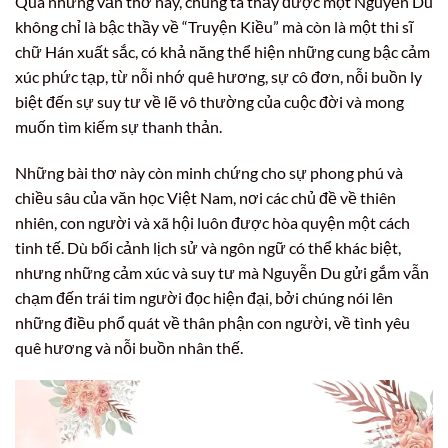
Qua những vần thơ này, chúng ta thấy được một Nguyễn Du
không chỉ là bậc thầy về “Truyện Kiều” mà còn là một thi sĩ
chữ Hán xuất sắc, có khả năng thể hiện những cung bậc cảm
xúc phức tạp, từ nỗi nhớ quê hương, sự cô đơn, nỗi buồn ly
biệt đến sự suy tư về lẽ vô thường của cuộc đời và mong
muốn tìm kiếm sự thanh thản.
Những bài thơ này còn minh chứng cho sự phong phú và
chiều sâu của văn học Việt Nam, nơi các chủ đề về thiên
nhiên, con người và xã hội luôn được hòa quyện một cách
tinh tế. Dù bối cảnh lịch sử và ngôn ngữ có thể khác biệt,
nhưng những cảm xúc và suy tư mà Nguyễn Du gửi gắm vẫn
chạm đến trái tim người đọc hiện đại, bởi chúng nói lên
những điều phổ quát về thân phận con người, về tình yêu
quê hương và nỗi buồn nhân thế.