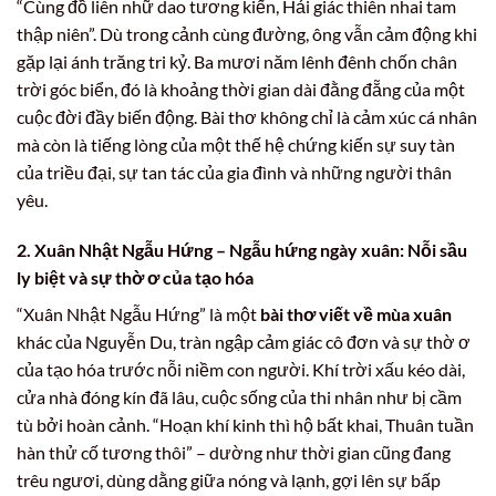
“Cùng đồ liên nhữ dao tương kiến, Hải giác thiên nhai tam
thập niên”. Dù trong cảnh cùng đường, ông vẫn cảm động khi
gặp lại ánh trăng tri kỷ. Ba mươi năm lênh đênh chốn chân
trời góc biển, đó là khoảng thời gian dài đằng đẵng của một
cuộc đời đầy biến động. Bài thơ không chỉ là cảm xúc cá nhân
mà còn là tiếng lòng của một thế hệ chứng kiến sự suy tàn
của triều đại, sự tan tác của gia đình và những người thân
yêu.
2. Xuân Nhật Ngẫu Hứng – Ngẫu hứng ngày xuân: Nỗi sầu
ly biệt và sự thờ ơ của tạo hóa
“Xuân Nhật Ngẫu Hứng” là một
bài thơ viết về mùa xuân
khác của Nguyễn Du, tràn ngập cảm giác cô đơn và sự thờ ơ
của tạo hóa trước nỗi niềm con người. Khí trời xấu kéo dài,
cửa nhà đóng kín đã lâu, cuộc sống của thi nhân như bị cầm
tù bởi hoàn cảnh. “Hoạn khí kinh thì hộ bất khai, Thuân tuần
hàn thử cố tương thôi” – dường như thời gian cũng đang
trêu ngươi, dùng dằng giữa nóng và lạnh, gợi lên sự bấp