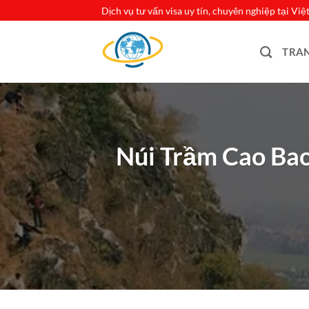
Bỏ
Dịch vụ tư vấn visa uy tín, chuyên nghiệp tại Vi
qua
nội
TRA
dung
Núi Trầm Cao Ba