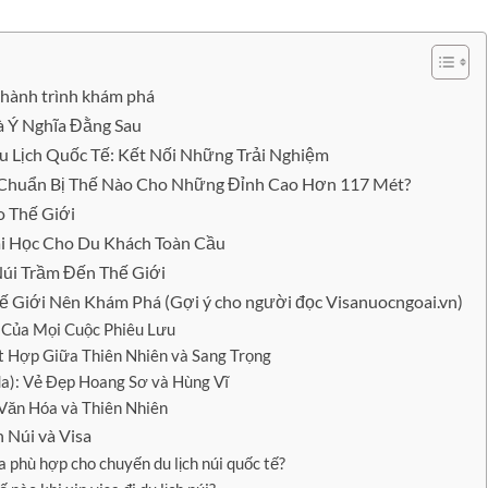
 hành trình khám phá
à Ý Nghĩa Đằng Sau
Lịch Quốc Tế: Kết Nối Những Trải Nghiệm
: Chuẩn Bị Thế Nào Cho Những Đỉnh Cao Hơn 117 Mét?
o Thế Giới
Bài Học Cho Du Khách Toàn Cầu
Núi Trầm Đến Thế Giới
ế Giới Nên Khám Phá (Gợi ý cho người đọc Visanuocngoai.vn)
o Của Mọi Cuộc Phiêu Lưu
Kết Hợp Giữa Thiên Nhiên và Sang Trọng
a): Vẻ Đẹp Hoang Sơ và Hùng Vĩ
n Văn Hóa và Thiên Nhiên
 Núi và Visa
a phù hợp cho chuyến du lịch núi quốc tế?