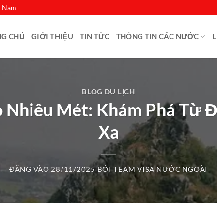
ệt Nam
NG CHỦ
GIỚI THIỆU
TIN TỨC
THÔNG TIN CÁC NƯỚC
L
BLOG DU LỊCH
o Nhiêu Mét: Khám Phá Từ 
Xa
ĐĂNG VÀO
28/11/2025
BỞI
TEAM VISA NƯỚC NGOÀI