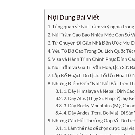
Nội Dung Bài Viết
Tổng quan về Núi Trầm và ý nghĩa trong
Núi Trầm Cao Bao Nhiêu Mét: Con Số V
Từ Chuyến Đi Gần Nhà Đến Ước Mơ Du 
Yếu Tố Độ Cao Trong Du Lịch Quốc Tế
Visa và Hành Trình Chinh Phục Đỉnh Ca
Núi Trầm và Giá Trị Văn Hóa, Lịch Sử: 
Lập Kế Hoạch Du Lịch: Tối Ưu Hóa Từ 
Những Điểm Đến “Núi” Nổi Bật Trên Th
1. Dãy Himalaya và Nepal: Đỉnh Ca
2. Dãy Alps (Thụy Sĩ, Pháp, Ý): Sự 
3. Dãy Rocky Mountains (Mỹ, Canad
4. Dãy Andes (Peru, Bolivia): Di Sả
Những Câu Hỏi Thường Gặp Về Du Lịch
1. Làm thế nào để chọn được loại vis