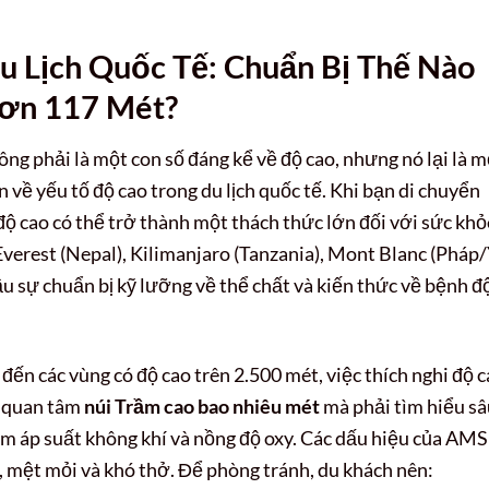
u Lịch Quốc Tế: Chuẩn Bị Thế Nào
ơn 117 Mét?
ng phải là một con số đáng kể về độ cao, nhưng nó lại là m
 về yếu tố độ cao trong du lịch quốc tế. Khi bạn di chuyển
ộ cao có thể trở thành một thách thức lớn đối với sức khỏ
Everest (Nepal), Kilimanjaro (Tanzania), Mont Blanc (Pháp/
u sự chuẩn bị kỹ lưỡng về thể chất và kiến thức về bệnh đ
đến các vùng có độ cao trên 2.500 mét, việc thích nghi độ 
ỉ quan tâm
núi Trầm cao bao nhiêu mét
mà phải tìm hiểu sâ
ảm áp suất không khí và nồng độ oxy. Các dấu hiệu của AMS
 mệt mỏi và khó thở. Để phòng tránh, du khách nên: