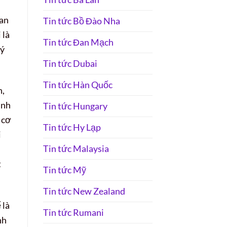
pan
Tin tức Bồ Đào Nha
 là
Tin tức Đan Mạch
lý
Tin tức Dubai
Tin tức Hàn Quốc
h,
inh
Tin tức Hungary
 cơ
Tin tức Hy Lạp
i
Tin tức Malaysia
t
Tin tức Mỹ
Tin tức New Zealand
 là
Tin tức Rumani
nh