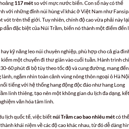
 khoảng
117 mét
so với mực nước biển. Con số này có thể
ánh với những đỉnh núi hùng vĩ khác ở Việt Nam như Fansi
 vót trên thế giới. Tuy nhiên, chính độ cao vừa phải này lại
p dẫn đặc biệt của Núi Trầm, biến nó thành một điểm đến 
 hay kỹ năng leo núi chuyên nghiệp, phù hợp cho cả gia đìn
iếm một chuyến đi thư giãn vào cuối tuần. Hành trình ch
0-60 phút đi bộ tùy theo tốc độ và cung đường, mang đến
ng lành, ngắm nhìn toàn cảnh vùng nông thôn ngoại ô Hà Nộ
 nổi tiếng với hệ thống hang động độc đáo như hang Long
ầm linh thiêng, tạo nên một không gian du lịch đa dạng, kế
nghiệm văn hóa tâm linh.
 lịch quốc tế, việc biết
núi Trầm cao bao nhiêu mét
có thể
 thành khái niệm về các độ cao khác nhau, từ đó dễ dàng hì