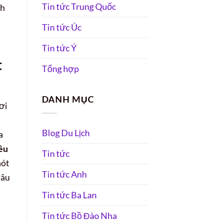
Tin tức Trung Quốc
nh
Tin tức Úc
Tin tức Ý
t
Tổng hợp
DANH MỤC
ơi
Blog Du Lịch
a
êu
Tin tức
hót
Tin tức Anh
hâu
Tin tức Ba Lan
Tin tức Bồ Đào Nha