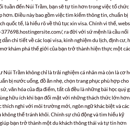
ối tuần đến Núi Trầm, bạn sẽ tự tin hơn trong việc tổ chức
 hơn. Điều này bao gồm việc tìm kiếm thông tin, chuẩn bị
ch quốc tế, là hiểu rõ về thủ tục xin visa. Chính vì thế, webs
-377698.hostingersite.com/, ra đời với sứ mệnh là cầu nối
ẫn chi tiết về các loại visa, kinh nghiệm du lịch, định cư, 
c mơ khám phá thế giới của bạn trở thành hiện thực một cá
Núi Trầm không chỉ là trải nghiệm cá nhân mà còn là cơ h
chuẩn bị nước uống, đồ ăn nhẹ, chọn trang phục phù hợp cho
 sử, văn hóa của địa điểm, tất cả đều là những bài học quý g
ùng hữu ích khi bạn đối mặt với những thách thức lớn hơn
c thích nghi với môi trường mới, ngôn ngữ khác biệt và các
 không thể tránh khỏi. Chính sự chủ động và tìm hiểu kỹ
giúp bạn trở thành một du khách thông thái và tự tin hơn