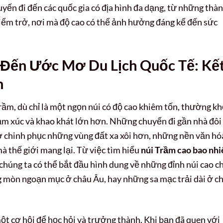
yến đi đến các quốc gia có địa hình đa dạng, từ những thà
iểm trở, nơi mà độ cao có thể ảnh hưởng đáng kể đến sức
 Đến Ước Mơ Du Lịch Quốc Tế: Kế
m
ầm, dù chỉ là một ngọn núi có độ cao khiêm tốn, thường kh
ảm xúc và khao khát lớn hơn. Những chuyến đi gần nhà đôi
 chinh phục những vùng đất xa xôi hơn, những nền văn hó
à thế giới mang lại. Từ việc tìm hiểu
núi Trầm cao bao nhi
 chúng ta có thể bắt đầu hình dung về những đỉnh núi cao c
 mòn ngoạn mục ở châu Âu, hay những sa mạc trải dài ở c
một cơ hội để học hỏi và trưởng thành. Khi bạn đã quen với