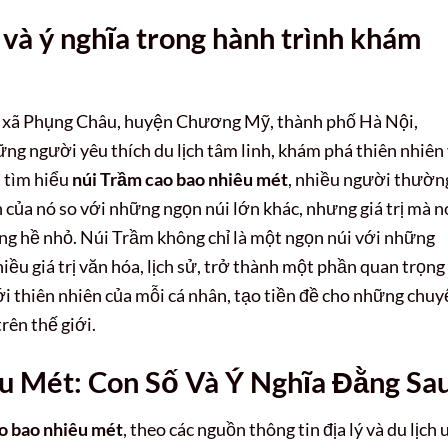
và ý nghĩa trong hành trình khám
ại xã Phụng Châu, huyện Chương Mỹ, thành phố Hà Nội,
g người yêu thích du lịch tâm linh, khám phá thiên nhiên
i tìm hiểu
núi Trầm cao bao nhiêu mét
, nhiều người thườn
 của nó so với những ngọn núi lớn khác, nhưng giá trị mà n
hông hề nhỏ. Núi Trầm không chỉ là một ngọn núi với những
hiều giá trị văn hóa, lịch sử, trở thành một phần quan trọng
ới thiên nhiên của mỗi cá nhân, tạo tiền đề cho những chu
rên thế giới.
u Mét: Con Số Và Ý Nghĩa Đằng Sa
o bao nhiêu mét
, theo các nguồn thông tin địa lý và du lịch 