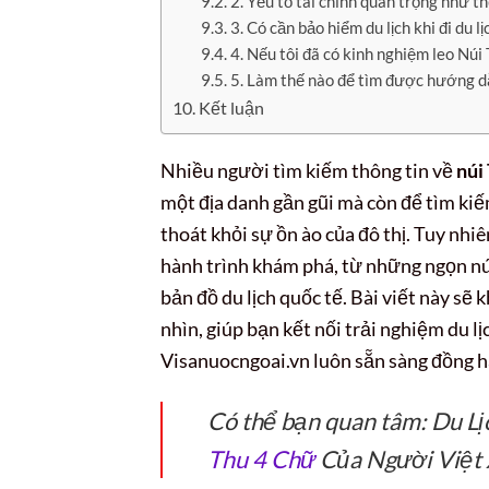
2. Yếu tố tài chính quan trọng như thế
3. Có cần bảo hiểm du lịch khi đi du 
4. Nếu tôi đã có kinh nghiệm leo Núi 
5. Làm thế nào để tìm được hướng dẫn
Kết luận
Nhiều người tìm kiếm thông tin về
núi
một địa danh gần gũi mà còn để tìm ki
thoát khỏi sự ồn ào của đô thị. Tuy nhi
hành trình khám phá, từ những ngọn nú
bản đồ du lịch quốc tế. Bài viết này sẽ
nhìn, giúp bạn kết nối trải nghiệm du l
Visanuocngoai.vn luôn sẵn sàng đồng 
Có thể bạn quan tâm: Du L
Thu 4 Chữ
Của Người Việt