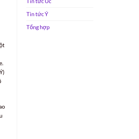
Tin tức Úc
Tin tức Ý
Tổng hợp
ột
e.
Ý)
ộ
cao
u