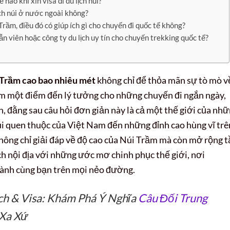
 nào khi xin visa đi du lịch núi?
lịch núi ở nước ngoài không?
Trầm, điều đó có giúp ích gì cho chuyến đi quốc tế không?
 viên hoặc công ty du lịch uy tín cho chuyến trekking quốc tế?
 Trầm cao bao nhiêu mét
không chỉ để thỏa mãn sự tò mò v
ếm một điểm đến lý tưởng cho những chuyến đi ngắn ngày,
ên, đằng sau câu hỏi đơn giản này là cả một thế giới của nh
i quen thuộc của Việt Nam đến những đỉnh cao hùng vĩ trê
 không chỉ giải đáp về độ cao của Núi Trầm mà còn mở rộng 
ịch nội địa với những ước mơ chinh phục thế giới, nơi
hành cùng bạn trên mọi nẻo đường.
ịch & Visa: Khám Phá Ý Nghĩa
Câu Đối Trung
 Xa Xứ