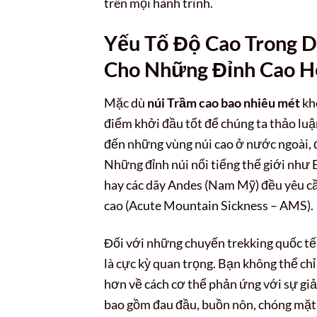
trên mọi hành trình.
Yếu Tố Độ Cao Trong D
Cho Những Đỉnh Cao H
Mặc dù
núi Trầm cao bao nhiêu mét
khô
điểm khởi đầu tốt để chúng ta thảo luận
đến những vùng núi cao ở nước ngoài, đ
Những đỉnh núi nổi tiếng thế giới như 
hay các dãy Andes (Nam Mỹ) đều yêu cầ
cao (Acute Mountain Sickness – AMS).
Đối với những chuyến trekking quốc tế 
là cực kỳ quan trọng. Bạn không thể ch
hơn về cách cơ thể phản ứng với sự gi
bao gồm đau đầu, buồn nôn, chóng mặt,