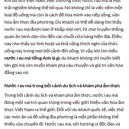
Khi du lịch Việt Nam, việc thưởng thức nước rau má là một
trải nghiệm không thể bỏ qua. Nó không chỉ là việc nếm một
loại đồ uống mà còn là cách để hòa mình vào nếp sống, văn
hóa ẩm thực địa phương. Du khách có thể dễ dàng tìm thấy
nước rau má được bán ở khắp mọi nơi, từ chợ truyền thống,
quán ăn bình dân cho đến các chuỗi cửa hàng hiện đại. Điều
này cho thấy sự linh hoạt và khả năng thích nghi của thức
uống này trong mọi bối cảnh đời sống. Vì vậy, khi tìm hiểu
nước rau má tiếng Anh là gì
, du khách không chỉ muốn biết
tên gọi mà còn muốn khám phá câu chuyện và giá trị văn hóa
đằng sau nó.
Nước rau má trong bối cảnh du lịch và khám phá ẩm thực
Trong bối cảnh du lịch và khám phá ẩm thực, nước rau má
đóng một vai trò quan trọng trong việc giới thiệu văn hóa ẩm
thực Việt Nam ra thế giới. Đối với du khách quốc tế, việc thử
các món ăn và đồ uống địa phương là một phần không thể
thiếu của chuyến đi. Nước rau má, với hương vị độc đáo và