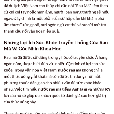
đã du lịch Việt Nam cho thấy, chỉ cần nói “Rau Má” kèm theo
cử chỉ chỉ tay hoặc hình ảnh, người bán hàng thường sẽ hiểu
ngay. Đây chính là một phần của sự hấp dẫn khi khám phá
ẩm thực đường phố, nơi ngôn ngữ cơ thể và sự cởi mở trở
thành cầu nối văn hóa hiệu quả.
Những Lợi Ích Sức Khỏe Truyền Thống Của Rau
Má Và Góc Nhìn Khoa Học
Rau má đã được sử dụng trong y học cổ truyền châu Á hàng
ngàn năm, được biết đến với nhiều đặc tính có lợi cho sức
khỏe. Trong văn hóa Việt Nam,
nước rau má
không chỉ là
một thức uống giải khát mà còn được tin dùng như một
phương thuốc dân gian cho nhiều vấn đề sức khỏe khác
nhau. Việc tìm hiểu
nước rau má tiếng Anh là gì
và những lợi
ích của nó sẽ giúp du khách quốc tế đánh giá cao hơn giá trị
của thức uống này.
Theo y học cổ truyền, rau má có tính mát, vị đắng nhẹ, giúp