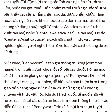
xác tuyệt đối, đặc biệt trong các lĩnh vực nghiên cứu, dược
liệu, hoặc khi giới thiệu sản phẩm ra thị trường quốc tế. Khi
bạn thấy các sản phẩm chăm sóc da, thực phẩm chức năng
hoặc các nghiên cứu khoa học đề cập đến rau má, rất có thể
chúng sẽ dùng thuật ngữ “Centella Asiatica extract” (chiết
xuất rau má) hoặc “Centella Asiatica leaf” (lá rau má). Do đó,
“Centella Asiatica Juice” là cách gọi chuẩn mực và chuyên
nghiệp, giúp người nghe hiểu rõ về loại cây cụ thể đang được
sử dụng.
Mặt khác, “Pennywort” là tên gọi thông thường (common
name) trong tiếng Anh cho một số loại cây thuộc họ rau má,
có lá hình tròn giống đồng xu (penny). “Pennywort Drink” vì
thế là một cách gọi tự nhiên, dễ hiểu và thân thiện hơn trong
giao tiếp hàng ngày, đặc biệt là với những người không
chuyên về thực vật học. Khi du khách quốc tế muốn hỏi về
nước rau má tại các quán ăn hoặc tìm kiếm thông tin trên các
diễn đàn du lịch, “Pennywort Drink” là một lựa chọn tuyệt