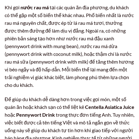
Khi gọi
nước rau má
tại các quán ăn địa phương, du khách
có thể gặp một số biến thể khác nhau. Phổ biến nhất là nước
rau má nguyên chất, được ép từ lá rau má tươi, thường
được thêm đường để làm dịu vị đắng. Ngoài ra, có những
phiên bản sáng tạo hơn như nước rau má đậu xanh
(pennywort drink with mung bean), nước rau má dừa
(pennywort drink with coconut milk), hoặc thậm chí là nước
rau má sữa (pennywort drink with milk) để tăng thêm hương
vị béo ngậy và độ hấp dẫn. Mỗi biến thể lại mang đến một
trải nghiệm vị giác khác biệt, làm phong phú thêm lựa chọn
cho du khách.
Để giúp du khách dễ dàng hơn trong việc gọi món, một số
quán ăn hoặc khách sạn có thể liệt kê
Centella Asiatica Juice
hoặc
Pennywort Drink
trong thực đơn tiếng Anh. Tuy nhiên,
việc biết được cả tên tiếng Việt và mô tả ngắn gọn về thức
uống này sẽ giúp du khách tự tin hơn khi giao tiếp với người
bán hàng địa phương. Kinh nghiệm thực tế từ những người