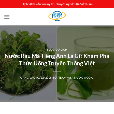
Bỏ
Dịch vụ tư vấn visa uy tín, chuyên nghiệp tại Việt Nam
qua
nội
dung
BLOG DU LỊCH
Nước Rau Má Tiếng Anh Là Gì? Khám Phá
Thức Uống Truyền Thống Việt
ĐĂNG VÀO
02/12/2025
BỞI
TEAM VISA NƯỚC NGOÀI