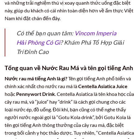
và những trải nghiệm thú vị xoay quanh thức uống đặc biệt
này, giúp du khách có cái nhìn toàn diện hơn về ẩm thực Việt
Nam khi đặt chân đến đây.
Có thể bạn quan tâm:
Vincom Imperia
Hải Phòng Có Gì
? Khám Phá Tổ Hợp Giải
Trí Đỉnh Cao
Tổng quan về Nước Rau Má và tên gọi tiếng Anh
Nước rau má tiếng Anh là gì?
Tên gọi tiếng Anh phổ biến và
chính xác nhất cho nước rau má là
Centella Asiatica Juice
hoặc
Pennywort Drink
. Centella Asiatica là tên khoa học của
cây rau má, và “juice” hay “drink” là cách gọi chung cho các
loại nước ép, đồ uống. Đôi khi, bạn cũng có thể nghe thấy
người nước ngoài gọi là “Gotu Kola drink”, bởi Gotu Kola là
tên gọi tiếng Anh thông thường của cây rau má, đặc biệt
trong bối cảnh y học thảo dược. Tuy nhiên, “Centella Asiatica