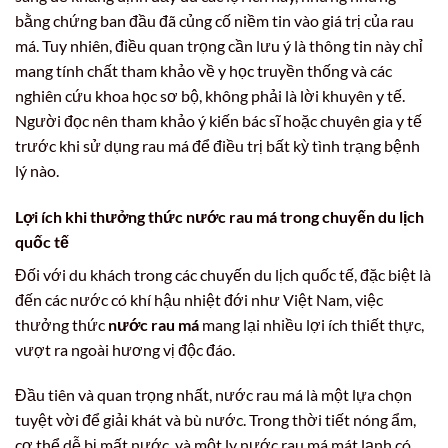
bằng chứng ban đầu đã củng cố niềm tin vào giá trị của rau
má. Tuy nhiên, điều quan trọng cần lưu ý là thông tin này chỉ
mang tính chất tham khảo về y học truyền thống và các
nghiên cứu khoa học sơ bộ, không phải là lời khuyên y tế.
Người đọc nên tham khảo ý kiến bác sĩ hoặc chuyên gia y tế
trước khi sử dụng rau má để điều trị bất kỳ tình trạng bệnh
lý nào.
Lợi ích khi thưởng thức nước rau má trong chuyến du lịch
quốc tế
Đối với du khách trong các chuyến du lịch quốc tế, đặc biệt là
đến các nước có khí hậu nhiệt đới như Việt Nam, việc
thưởng thức
nước rau má
mang lại nhiều lợi ích thiết thực,
vượt ra ngoài hương vị độc đáo.
Đầu tiên và quan trọng nhất, nước rau má là một lựa chọn
tuyệt vời để giải khát và bù nước. Trong thời tiết nóng ẩm,
cơ thể dễ bị mất nước, và một ly nước rau má mát lạnh có