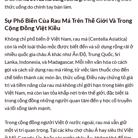
thức uống do chính tay bạn làm.
Sự Phổ Biến Của Rau Má Trên Thế Giới Và Trong
Cộng Đồng Việt Kiều
Không chỉ phổ biến ở Việt Nam, rau má (Centella Asiatica)
còn là một loại thảo mộc được biết đến và sử dụng rộng rãi ở
nhiều quốc gia châu Á khác như Ấn Độ, Trung Quốc, Sri
Lanka, Indonesia, và Madagascar. Mỗi nền văn hóa có cách
gọi và cách sử dụng rau má riêng, từ việc làm thuốc cho đến
chế biến thành các món ăn, thức uống. Điều này chứng tỏ giá
trị và tiềm năng của rau má không chỉ giới hạn trong biên giới
Việt Nam, mà còn lan tỏa khắp nơi trên thế giới, đặc biệt là
trong cộng đồng những người quan tâm đến y học cổ truyền
và lối sống lành mạnh.
Trong cộng đồng người Việt ở nước ngoài, rau má vẫn giữ
một vị trí quan trọng. Tại các khu chợ châu Á hay siêu thị Việt
ở Mỹ, Canada, Úc, hoặc các nước châu Âu, không khó để tìm