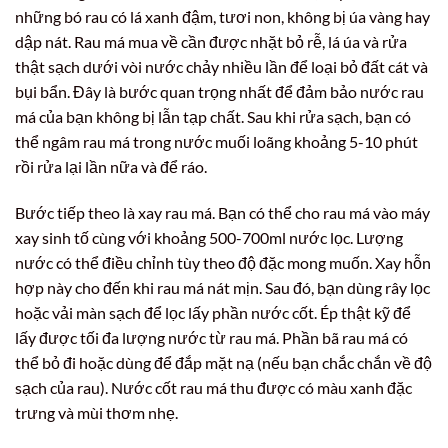
những bó rau có lá xanh đậm, tươi non, không bị úa vàng hay
dập nát. Rau má mua về cần được nhặt bỏ rễ, lá úa và rửa
thật sạch dưới vòi nước chảy nhiều lần để loại bỏ đất cát và
bụi bẩn. Đây là bước quan trọng nhất để đảm bảo nước rau
má của bạn không bị lẫn tạp chất. Sau khi rửa sạch, bạn có
thể ngâm rau má trong nước muối loãng khoảng 5-10 phút
rồi rửa lại lần nữa và để ráo.
Bước tiếp theo là xay rau má. Bạn có thể cho rau má vào máy
xay sinh tố cùng với khoảng 500-700ml nước lọc. Lượng
nước có thể điều chỉnh tùy theo độ đặc mong muốn. Xay hỗn
hợp này cho đến khi rau má nát mịn. Sau đó, bạn dùng rây lọc
hoặc vải màn sạch để lọc lấy phần nước cốt. Ép thật kỹ để
lấy được tối đa lượng nước từ rau má. Phần bã rau má có
thể bỏ đi hoặc dùng để đắp mặt nạ (nếu bạn chắc chắn về độ
sạch của rau). Nước cốt rau má thu được có màu xanh đặc
trưng và mùi thơm nhẹ.