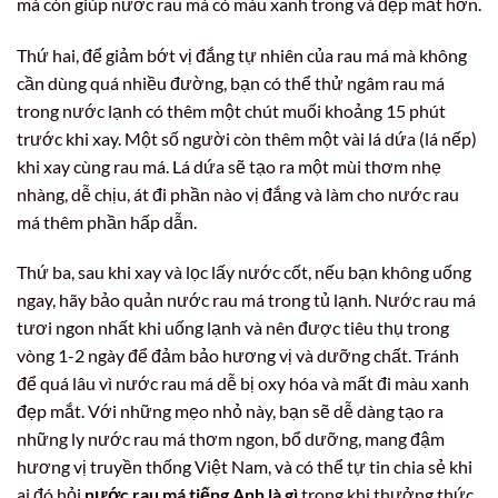
mà còn giúp nước rau má có màu xanh trong và đẹp mắt hơn.
Thứ hai, để giảm bớt vị đắng tự nhiên của rau má mà không
cần dùng quá nhiều đường, bạn có thể thử ngâm rau má
trong nước lạnh có thêm một chút muối khoảng 15 phút
trước khi xay. Một số người còn thêm một vài lá dứa (lá nếp)
khi xay cùng rau má. Lá dứa sẽ tạo ra một mùi thơm nhẹ
nhàng, dễ chịu, át đi phần nào vị đắng và làm cho nước rau
má thêm phần hấp dẫn.
Thứ ba, sau khi xay và lọc lấy nước cốt, nếu bạn không uống
ngay, hãy bảo quản nước rau má trong tủ lạnh. Nước rau má
tươi ngon nhất khi uống lạnh và nên được tiêu thụ trong
vòng 1-2 ngày để đảm bảo hương vị và dưỡng chất. Tránh
để quá lâu vì nước rau má dễ bị oxy hóa và mất đi màu xanh
đẹp mắt. Với những mẹo nhỏ này, bạn sẽ dễ dàng tạo ra
những ly nước rau má thơm ngon, bổ dưỡng, mang đậm
hương vị truyền thống Việt Nam, và có thể tự tin chia sẻ khi
ai đó hỏi
nước rau má tiếng Anh là gì
trong khi thưởng thức