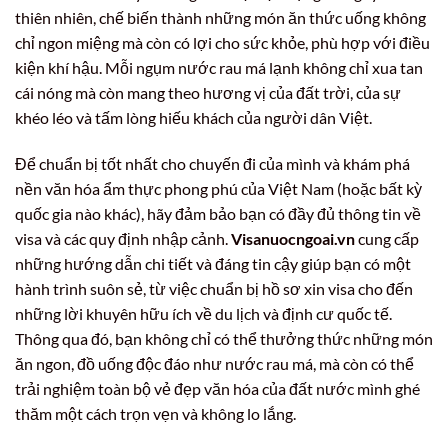
thiên nhiên, chế biến thành những món ăn thức uống không
chỉ ngon miệng mà còn có lợi cho sức khỏe, phù hợp với điều
kiện khí hậu. Mỗi ngụm nước rau má lạnh không chỉ xua tan
cái nóng mà còn mang theo hương vị của đất trời, của sự
khéo léo và tấm lòng hiếu khách của người dân Việt.
Để chuẩn bị tốt nhất cho chuyến đi của mình và khám phá
nền văn hóa ẩm thực phong phú của Việt Nam (hoặc bất kỳ
quốc gia nào khác), hãy đảm bảo bạn có đầy đủ thông tin về
visa và các quy định nhập cảnh.
Visanuocngoai.vn
cung cấp
những hướng dẫn chi tiết và đáng tin cậy giúp bạn có một
hành trình suôn sẻ, từ việc chuẩn bị hồ sơ xin visa cho đến
những lời khuyên hữu ích về du lịch và định cư quốc tế.
Thông qua đó, bạn không chỉ có thể thưởng thức những món
ăn ngon, đồ uống độc đáo như nước rau má, mà còn có thể
trải nghiệm toàn bộ vẻ đẹp văn hóa của đất nước mình ghé
thăm một cách trọn vẹn và không lo lắng.