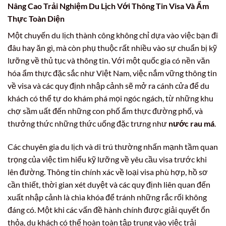
Nâng Cao Trải Nghiệm Du Lịch Với Thông Tin Visa Và Ẩm
Thực Toàn Diện
Một chuyến du lịch thành công không chỉ dựa vào việc bạn đi
đâu hay ăn gì, mà còn phụ thuộc rất nhiều vào sự chuẩn bị kỹ
lưỡng về thủ tục và thông tin. Với một quốc gia có nền văn
hóa ẩm thực đặc sắc như Việt Nam, việc nắm vững thông tin
về visa và các quy định nhập cảnh sẽ mở ra cánh cửa để du
khách có thể tự do khám phá mọi ngóc ngách, từ những khu
chợ sầm uất đến những con phố ẩm thực đường phố, và
thưởng thức những thức uống đặc trưng như
nước rau má
.
Các chuyên gia du lịch và di trú thường nhấn mạnh tầm quan
trọng của việc tìm hiểu kỹ lưỡng về yêu cầu visa trước khi
lên đường. Thông tin chính xác về loại visa phù hợp, hồ sơ
cần thiết, thời gian xét duyệt và các quy định liên quan đến
xuất nhập cảnh là chìa khóa để tránh những rắc rối không
đáng có. Một khi các vấn đề hành chính được giải quyết ổn
thỏa, du khách có thể hoàn toàn tập trung vào việc trải