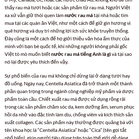
thấy rau má tươi hoặc các sản phẩm từ rau má. Người Việt
xa xứ vẫn giữ thói quen làm
nước rau má
tại nhà hoặc tìm
mua tại các quán ăn Việt, như một cách để giữ gìn hương vị
quê hương và duy trì những lợi ích sức khỏe truyền thống.
Đây cũng là một cách để họ giới thiệu văn hóa ẩm thực của
mình với bạn bè quốc tế, khi những người không phải gốc
Việt tò mò muốn biết
nước rau má tiếng Anh là gì
và tại sao
nó lại được yêu thích đến vậy.
Sự phổ biến của rau má không chỉ dừng lại ở dạng tươi hay
đồ uống. Ngày nay, Centella Asiatica đã trở thành một thành
phần quan trọng trong ngành công nghiệp mỹ phẩm và dược
phẩm toàn cầu. Chiết xuất rau má được sử dụng rộng rãi
trong các sản phẩm chăm sóc da, kem dưỡng ẩm, serum phục
hồi da nhờ vào đặc tính làm dịu, chống viêm và kích thích sản
xuất collagen. Các sản phẩm này thường được quảng bá với
tên khoa học là “Centella Asiatica” hoặc “Cica” (tên gọi tắt
phổ biến), giúp người tiêu dùng trên toàn thế giới dễ dàng