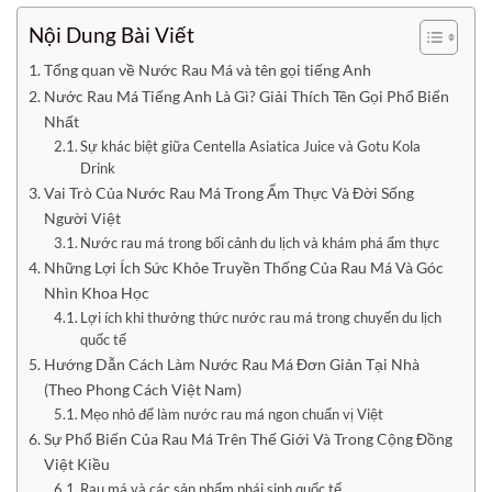
Nội Dung Bài Viết
Tổng quan về Nước Rau Má và tên gọi tiếng Anh
Nước Rau Má Tiếng Anh Là Gì? Giải Thích Tên Gọi Phổ Biến
Nhất
Sự khác biệt giữa Centella Asiatica Juice và Gotu Kola
Drink
Vai Trò Của Nước Rau Má Trong Ẩm Thực Và Đời Sống
Người Việt
Nước rau má trong bối cảnh du lịch và khám phá ẩm thực
Những Lợi Ích Sức Khỏe Truyền Thống Của Rau Má Và Góc
Nhìn Khoa Học
Lợi ích khi thưởng thức nước rau má trong chuyến du lịch
quốc tế
Hướng Dẫn Cách Làm Nước Rau Má Đơn Giản Tại Nhà
(Theo Phong Cách Việt Nam)
Mẹo nhỏ để làm nước rau má ngon chuẩn vị Việt
Sự Phổ Biến Của Rau Má Trên Thế Giới Và Trong Cộng Đồng
Việt Kiều
Rau má và các sản phẩm phái sinh quốc tế