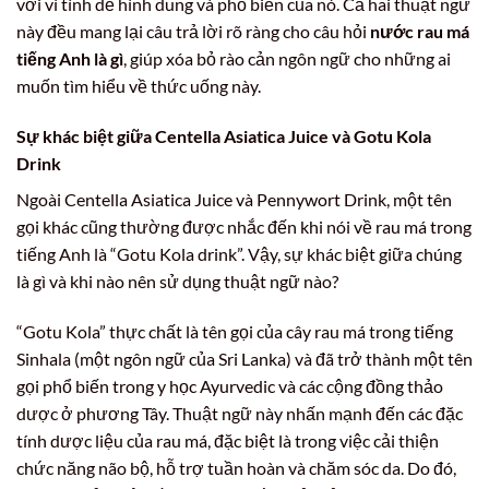
vời vì tính dễ hình dung và phổ biến của nó. Cả hai thuật ngữ
này đều mang lại câu trả lời rõ ràng cho câu hỏi
nước rau má
tiếng Anh là gì
, giúp xóa bỏ rào cản ngôn ngữ cho những ai
muốn tìm hiểu về thức uống này.
Sự khác biệt giữa Centella Asiatica Juice và Gotu Kola
Drink
Ngoài Centella Asiatica Juice và Pennywort Drink, một tên
gọi khác cũng thường được nhắc đến khi nói về rau má trong
tiếng Anh là “Gotu Kola drink”. Vậy, sự khác biệt giữa chúng
là gì và khi nào nên sử dụng thuật ngữ nào?
“Gotu Kola” thực chất là tên gọi của cây rau má trong tiếng
Sinhala (một ngôn ngữ của Sri Lanka) và đã trở thành một tên
gọi phổ biến trong y học Ayurvedic và các cộng đồng thảo
dược ở phương Tây. Thuật ngữ này nhấn mạnh đến các đặc
tính dược liệu của rau má, đặc biệt là trong việc cải thiện
chức năng não bộ, hỗ trợ tuần hoàn và chăm sóc da. Do đó,