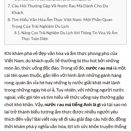
Câu Hỏi Thường Gặp Về Nước Rau Má Dành Cho Du
Khách
Tìm Hiểu Văn Hóa Ẩm Thực Việt Nam: Một Phần Quan
Trọng Của Trải Nghiệm Du Lịch
Nâng Cao Trải Nghiệm Du Lịch Với Thông Tin Visa Và Ẩm
Thực Toàn Diện
Khi khám phá vẻ đẹp văn hóa và ẩm thực phong phú của
Việt Nam, du khách quốc tế thường bị thu hút bởi những
món ăn, thức uống độc đáo. Trong số đó,
nước rau má
là một
cái tên quen thuộc, gắn liền với hình ảnh những gánh hàng
rong, quán ăn vỉa hè hay những ly nước giải khát mát lạnh
trong những ngày hè oi ả. Tuy nhiên, với những người nước
ngoài, việc gọi tên và tìm hiểu về thức uống này thường gặp
chút khó khăn. Vậy,
nước rau má tiếng Anh là gì
và tại sao nó
lại trở thành biểu tượng ẩm thực được nhiều người yêu
thích đến vậy? Bài viết này sẽ đi sâu giải đáp câu hỏi đó, đồng
thời khám phá ý nghĩa văn hóa, lợi ích sức khỏe truyền thống