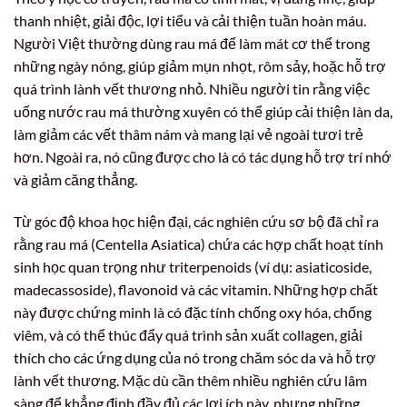
thanh nhiệt, giải độc, lợi tiểu và cải thiện tuần hoàn máu.
Người Việt thường dùng rau má để làm mát cơ thể trong
những ngày nóng, giúp giảm mụn nhọt, rôm sảy, hoặc hỗ trợ
quá trình lành vết thương nhỏ. Nhiều người tin rằng việc
uống nước rau má thường xuyên có thể giúp cải thiện làn da,
làm giảm các vết thâm nám và mang lại vẻ ngoài tươi trẻ
hơn. Ngoài ra, nó cũng được cho là có tác dụng hỗ trợ trí nhớ
và giảm căng thẳng.
Từ góc độ khoa học hiện đại, các nghiên cứu sơ bộ đã chỉ ra
rằng rau má (Centella Asiatica) chứa các hợp chất hoạt tính
sinh học quan trọng như triterpenoids (ví dụ: asiaticoside,
madecassoside), flavonoid và các vitamin. Những hợp chất
này được chứng minh là có đặc tính chống oxy hóa, chống
viêm, và có thể thúc đẩy quá trình sản xuất collagen, giải
thích cho các ứng dụng của nó trong chăm sóc da và hỗ trợ
lành vết thương. Mặc dù cần thêm nhiều nghiên cứu lâm
sàng để khẳng định đầy đủ các lợi ích này, nhưng những