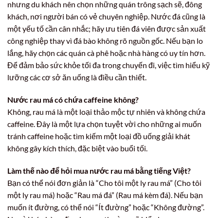
nhưng du khách nên chọn những quán trông sạch sẽ, đông
khách, nơi người bán có vẻ chuyên nghiệp. Nước đá cũng là
một yếu tố cần cân nhắc; hãy ưu tiên đá viên được sản xuất
công nghiệp thay vì đá bào không rõ nguồn gốc. Nếu bạn lo
lắng, hãy chọn các quán cà phê hoặc nhà hàng có uy tín hơn.
Để đảm bảo sức khỏe tối đa trong chuyến đi, việc tìm hiểu kỹ
lưỡng các cơ sở ăn uống là điều cần thiết.
Nước rau má có chứa caffeine không?
Không, rau má là một loại thảo mộc tự nhiên và không chứa
caffeine. Đây là một lựa chọn tuyệt vời cho những ai muốn
tránh caffeine hoặc tìm kiếm một loại đồ uống giải khát
không gây kích thích, đặc biệt vào buổi tối.
Làm thế nào để hỏi mua nước rau má bằng tiếng Việt?
Bạn có thể nói đơn giản là “Cho tôi một ly rau má” (Cho tôi
một ly rau má) hoặc “Rau má đá” (Rau má kèm đá). Nếu bạn
muốn ít đường, có thể nói “Ít đường” hoặc “Không đường”.