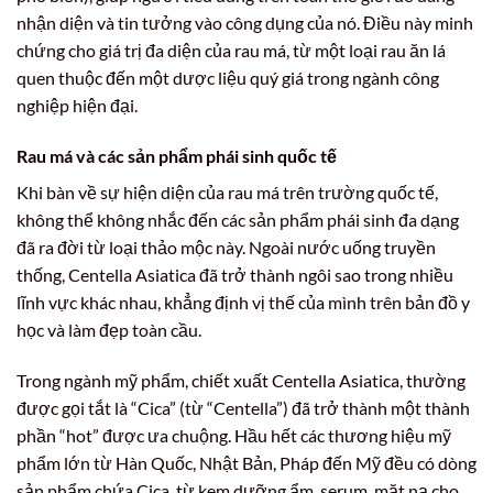
nhận diện và tin tưởng vào công dụng của nó. Điều này minh
chứng cho giá trị đa diện của rau má, từ một loại rau ăn lá
quen thuộc đến một dược liệu quý giá trong ngành công
nghiệp hiện đại.
Rau má và các sản phẩm phái sinh quốc tế
Khi bàn về sự hiện diện của rau má trên trường quốc tế,
không thể không nhắc đến các sản phẩm phái sinh đa dạng
đã ra đời từ loại thảo mộc này. Ngoài nước uống truyền
thống, Centella Asiatica đã trở thành ngôi sao trong nhiều
lĩnh vực khác nhau, khẳng định vị thế của mình trên bản đồ y
học và làm đẹp toàn cầu.
Trong ngành mỹ phẩm, chiết xuất Centella Asiatica, thường
được gọi tắt là “Cica” (từ “Centella”) đã trở thành một thành
phần “hot” được ưa chuộng. Hầu hết các thương hiệu mỹ
phẩm lớn từ Hàn Quốc, Nhật Bản, Pháp đến Mỹ đều có dòng
sản phẩm chứa Cica, từ kem dưỡng ẩm, serum, mặt nạ cho