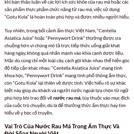
khi bạn thảo luận về các lợi ích sức khỏe của rau má hoặc các
sản phẩm thực phẩm chức năng từ rau má, việc sử dụng
“Gotu Kola” là hoàn toàn phù hợp và được nhiều người hiểu.
Tuy nhiên, trong bối cảnh ẩm thực Việt Nam, “Centella
Asiatica Juice” hoặc “Pennywort Drink” thường được ưa
chuộng hơn vì chúng mô tả trực tiếp thức uống giải khát
hàng ngày, không quá nhấn mạnh vào khía cạnh dược liệu.
Mặc dù cùng chỉ một loại cây, cách gọi khác nhau thể hiện góc
độ tiếp cận khác nhau: “Centella Asiatica Juice” mang tính
khoa học, “Pennywort Drink” mang tính phổ thông ẩm thực,
còn “Gotu Kola” lại thiên về dược tính. Việc hiểu rõ sự khác
biệt này giúp du khách và người nước ngoài lựa chọn từ ngữ
phù hợp khi trao đổi về
nước rau má
, tùy thuộc vào mục đích
của cuộc trò chuyện, dù là để thưởng thức ẩm thực hay tìm
hiểu về y học cổ truyền.
Vai Trò Của Nước Rau Má Trong Ẩm Thực Và
Đời Sống Người Việt