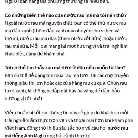
Người bán hàng địa phương thường sẽ hiểu bạn.
Có những biến thể nào của nước rau má mà tôi nên thử?
Ngoài nước rau má nguyên chất, bạn có thể thử nước rau
má đậu xanh (thêm đậu xanh xay nhuyễn cho vị béo và
thơm), nước rau má dừa (thêm nước cốt dừa), hoặc nước
rau má sữa. Mỗi loại mang lại một hương vị và trải nghiệm
khác biệt, đáng để khám phá.
Tôi có thể tìm thấy rau má tươi ở đâu nếu muốn tự làm?
Bạn có thể dễ dàng tìm mua rau má tươi tại các chợ truyền
thống, siêu thị lớn hoặc các cửa hàng rau củ quả. Chọn rau
tươi xanh, lá không bị dập nát hay úa vàng để đảm bảo
hương vị tốt nhất.
Việc chuẩn bị tốt các thông tin này sẽ giúp du khách có một
trải nghiệm ẩm thực trọn vẹn và thoải mái hơn khi khám phá
Việt Nam, đồng thời hiểu sâu sắc hơn về câu hỏi
nước rau
má tiếng Anh là gì
trong bối cảnh thực tế.