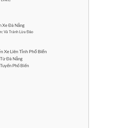
n Xe Đà Nẵng
ức Và Tránh Lừa Đảo
ến Xe Liên Tỉnh Phổ Biến
 Từ Đà Nẵng
ố Tuyến Phổ Biến