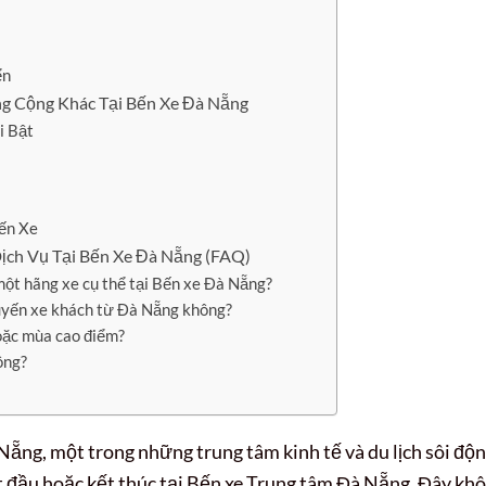
ển
ng Cộng Khác Tại Bến Xe Đà Nẵng
i Bật
ến Xe
ịch Vụ Tại Bến Xe Đà Nẵng (FAQ)
một hãng xe cụ thể tại Bến xe Đà Nẵng?
 tuyến xe khách từ Đà Nẵng không?
 hoặc mùa cao điểm?
ông?
 Nẵng, một trong những trung tâm kinh tế và du lịch sôi độ
 đầu hoặc kết thúc tại Bến xe Trung tâm Đà Nẵng. Đây kh