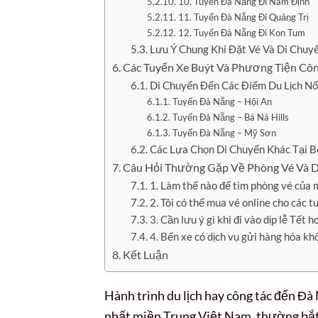
10. Tuyến Đà Nẵng Đi Nam Định
11. Tuyến Đà Nẵng Đi Quảng Trị
12. Tuyến Đà Nẵng Đi Kon Tum
Lưu Ý Chung Khi Đặt Vé Và Di Chuy
Các Tuyến Xe Buýt Và Phương Tiện Cô
Di Chuyển Đến Các Điểm Du Lịch Nổ
Tuyến Đà Nẵng – Hội An
Tuyến Đà Nẵng – Bà Nà Hills
Tuyến Đà Nẵng – Mỹ Sơn
Các Lựa Chọn Di Chuyển Khác Tại B
Câu Hỏi Thường Gặp Về Phòng Vé Và D
1. Làm thế nào để tìm phòng vé của 
2. Tôi có thể mua vé online cho các
3. Cần lưu ý gì khi đi vào dịp lễ Tết
4. Bến xe có dịch vụ gửi hàng hóa kh
Kết Luận
Hành trình du lịch hay công tác đến Đà
nhất miền Trung Việt Nam, thường bắt