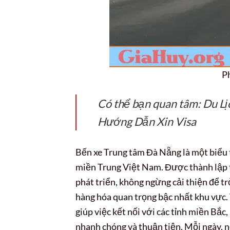
P
Có thể bạn quan tâm: Du 
Hướng Dẫn Xin Visa
Bến xe Trung tâm Đà Nẵng là một biểu t
miền Trung Việt Nam. Được thành lập t
phát triển, không ngừng cải thiện để 
hàng hóa quan trọng bậc nhất khu vực. V
giúp việc kết nối với các tỉnh miền Bắc
nhanh chóng và thuận tiện. Mỗi ngày, n