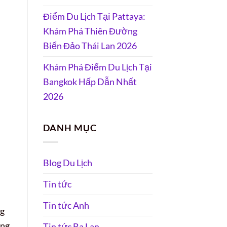
Điểm Du Lịch Tại Pattaya:
Khám Phá Thiên Đường
Biển Đảo Thái Lan 2026
Khám Phá Điểm Du Lịch Tại
Bangkok Hấp Dẫn Nhất
2026
DANH MỤC
Blog Du Lịch
Tin tức
Tin tức Anh
ng
ông
Tin tức Ba Lan