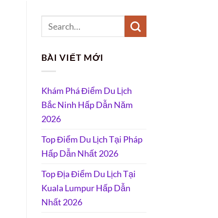
BÀI VIẾT MỚI
Khám Phá Điểm Du Lịch
Bắc Ninh Hấp Dẫn Năm
2026
Top Điểm Du Lịch Tại Pháp
Hấp Dẫn Nhất 2026
Top Địa Điểm Du Lịch Tại
Kuala Lumpur Hấp Dẫn
Nhất 2026