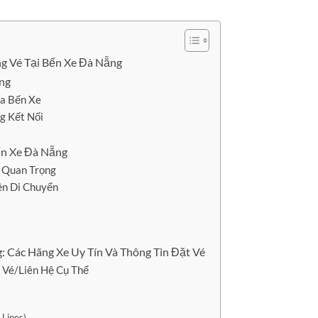
g Vé Tại Bến Xe Đà Nẵng
ng
ủa Bến Xe
g Kết Nối
ến Xe Đà Nẵng
ệ Quan Trọng
ện Di Chuyển
 Các Hãng Xe Uy Tín Và Thông Tin Đặt Vé
 Vé/Liên Hệ Cụ Thể
Lines)