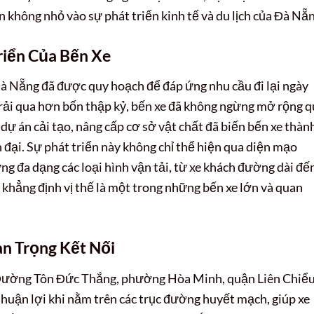
ần không nhỏ vào sự phát triển kinh tế và du lịch của Đà Nẵn
riển Của Bến Xe
à Nẵng đã được quy hoạch để đáp ứng nhu cầu đi lại ngày
Trải qua hơn bốn thập kỷ, bến xe đã không ngừng mở rộng 
dự án cải tạo, nâng cấp cơ sở vật chất đã biến bến xe thàn
 đại. Sự phát triển này không chỉ thể hiện qua diện mạo
g đa dạng các loại hình vận tải, từ xe khách đường dài đế
h, khẳng định vị thế là một trong những bến xe lớn và quan
an Trọng Kết Nối
1 Đường Tôn Đức Thắng, phường Hòa Minh, quận Liên Chiểu
 thuận lợi khi nằm trên các trục đường huyết mạch, giúp xe