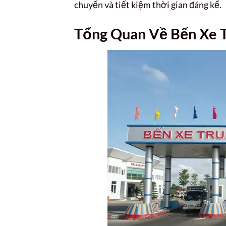
chuyển và tiết kiệm thời gian đáng kể.
Tổng Quan Về Bến Xe 