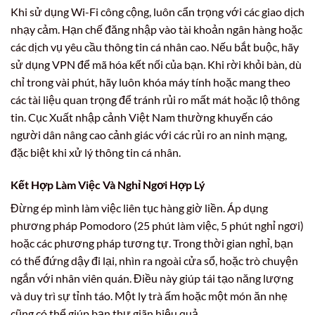
Khi sử dụng Wi-Fi công cộng, luôn cẩn trọng với các giao dịch
nhạy cảm. Hạn chế đăng nhập vào tài khoản ngân hàng hoặc
các dịch vụ yêu cầu thông tin cá nhân cao. Nếu bắt buộc, hãy
sử dụng VPN để mã hóa kết nối của bạn. Khi rời khỏi bàn, dù
chỉ trong vài phút, hãy luôn khóa máy tính hoặc mang theo
các tài liệu quan trọng để tránh rủi ro mất mát hoặc lộ thông
tin. Cục Xuất nhập cảnh Việt Nam thường khuyến cáo
người dân nâng cao cảnh giác với các rủi ro an ninh mạng,
đặc biệt khi xử lý thông tin cá nhân.
Kết Hợp Làm Việc Và Nghỉ Ngơi Hợp Lý
Đừng ép mình làm việc liên tục hàng giờ liền. Áp dụng
phương pháp Pomodoro (25 phút làm việc, 5 phút nghỉ ngơi)
hoặc các phương pháp tương tự. Trong thời gian nghỉ, bạn
có thể đứng dậy đi lại, nhìn ra ngoài cửa sổ, hoặc trò chuyện
ngắn với nhân viên quán. Điều này giúp tái tạo năng lượng
và duy trì sự tỉnh táo. Một ly trà ấm hoặc một món ăn nhẹ
cũng có thể giúp bạn thư giãn hiệu quả.