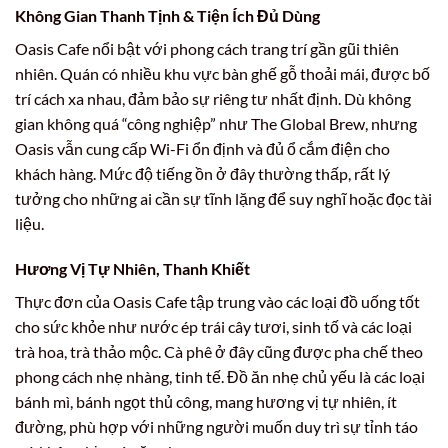
Không Gian Thanh Tịnh & Tiện Ích Đủ Dùng
Oasis Cafe nổi bật với phong cách trang trí gần gũi thiên
nhiên. Quán có nhiều khu vực bàn ghế gỗ thoải mái, được bố
trí cách xa nhau, đảm bảo sự riêng tư nhất định. Dù không
gian không quá “công nghiệp” như The Global Brew, nhưng
Oasis vẫn cung cấp Wi-Fi ổn định và đủ ổ cắm điện cho
khách hàng. Mức độ tiếng ồn ở đây thường thấp, rất lý
tưởng cho những ai cần sự tĩnh lặng để suy nghĩ hoặc đọc tài
liệu.
Hương Vị Tự Nhiên, Thanh Khiết
Thực đơn của Oasis Cafe tập trung vào các loại đồ uống tốt
cho sức khỏe như nước ép trái cây tươi, sinh tố và các loại
trà hoa, trà thảo mộc. Cà phê ở đây cũng được pha chế theo
phong cách nhẹ nhàng, tinh tế. Đồ ăn nhẹ chủ yếu là các loại
bánh mì, bánh ngọt thủ công, mang hương vị tự nhiên, ít
đường, phù hợp với những người muốn duy trì sự tỉnh táo