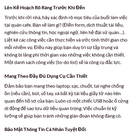
Lên Kế Hoạch Rõ Ràng Trước Khi Đến
Trước khi rời nhà, hãy xác định rõ mục tiêu của buổi làm việc
tại quán cafe. Bạn sẽ làm gì? (Điền form, dịch thuật tài liệu,
nghiên cứu thông tin, học ngoại ngữ, liên hệ đại sứ quán…).
Liệt kê các công việc cần thực hiện và ước tính thời gian cho
mỗi nhiệm vụ. Điều này giúp bạn duy trì sự tập trung và
không bị lãng phí thời gian vào những việc không cần thiết.
Một danh sách công việc (to-do list) sẽ là công cụ đắc lực.
Mang Theo Đầy Đủ Dụng Cụ Cần Thiết
Đảm bảo bạn mang theo laptop, sạc, chuột, tai nghe chống
ồn (nếu cần), bút, sổ tay, và bất kỳ tài liệu giấy tờ nào liên
quan đến hồ sơ của bạn. Luôn có một chiếc USB hoặc ổ cứng
di động để sao lưu dữ liệu quan trọng. Việc chuẩn bị kỹ
lưỡng sẽ giúp bạn tránh những gián đoạn không đáng có.
Bảo Mật Thông Tin Cá Nhân Tuyệt Đối