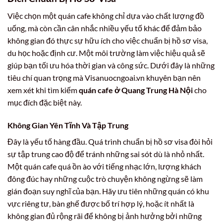
Việc chọn một quán cafe không chỉ dựa vào chất lượng đồ
uống, mà còn cần cân nhắc nhiều yếu tố khác để đảm bảo
không gian đó thực sự hữu ích cho việc chuẩn bị hồ sơ visa,
du học hoặc định cư. Một môi trường làm việc hiệu quả sẽ
giúp bạn tối ưu hóa thời gian và công sức. Dưới đây là những
tiêu chí quan trọng mà Visanuocngoai.vn khuyên bạn nên
xem xét khi tìm kiếm
quán cafe ở Quang Trung Hà Nội
cho
mục đích đặc biệt này.
Không Gian Yên Tĩnh Và Tập Trung
Đây là yếu tố hàng đầu. Quá trình chuẩn bị hồ sơ visa đòi hỏi
sự tập trung cao độ để tránh những sai sót dù là nhỏ nhất.
Một quán cafe quá ồn ào với tiếng nhạc lớn, lượng khách
đông đúc hay những cuộc trò chuyện không ngừng sẽ làm
gián đoạn suy nghĩ của bạn. Hãy ưu tiên những quán có khu
vực riêng tư, bàn ghế được bố trí hợp lý, hoặc ít nhất là
không gian đủ rộng rãi để không bị ảnh hưởng bởi những