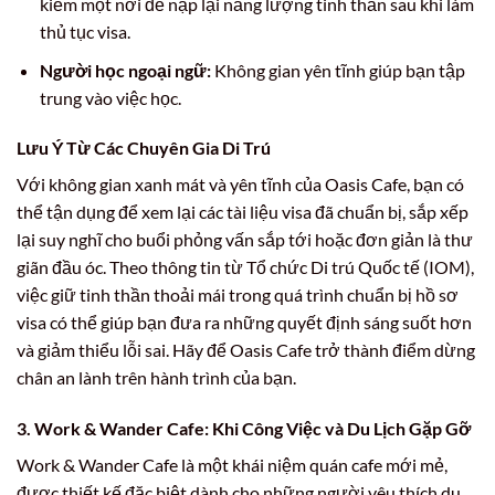
kiếm một nơi để nạp lại năng lượng tinh thần sau khi làm
thủ tục visa.
Người học ngoại ngữ:
Không gian yên tĩnh giúp bạn tập
trung vào việc học.
Lưu Ý Từ Các Chuyên Gia Di Trú
Với không gian xanh mát và yên tĩnh của Oasis Cafe, bạn có
thể tận dụng để xem lại các tài liệu visa đã chuẩn bị, sắp xếp
lại suy nghĩ cho buổi phỏng vấn sắp tới hoặc đơn giản là thư
giãn đầu óc. Theo thông tin từ Tổ chức Di trú Quốc tế (IOM),
việc giữ tinh thần thoải mái trong quá trình chuẩn bị hồ sơ
visa có thể giúp bạn đưa ra những quyết định sáng suốt hơn
và giảm thiểu lỗi sai. Hãy để Oasis Cafe trở thành điểm dừng
chân an lành trên hành trình của bạn.
3. Work & Wander Cafe: Khi Công Việc và Du Lịch Gặp Gỡ
Work & Wander Cafe là một khái niệm quán cafe mới mẻ,
được thiết kế đặc biệt dành cho những người yêu thích du