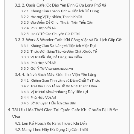
2. Oasis Cafe: Ốc Đảo Yên Bình Giữa Lòng Phố Xá
Không Gian Thanh Tịnh & Tiện Ích Đủ Dùng
Hương Vị Tự Nhiên, Thanh Khiết
Địa Điểm Dễ Chịu, Thuận Tiện Tiếp Cận
Phù Hợp Với Ai?
Lưu Ý Từ Các Chuyên Gia Di Trú
3. Work & Wander Cafe: Khi Công Việc và Du Lịch Gặp Gỡ
Không Gian Đa Năng và Tiện Ích Hiện Đại
Thực Đơn Sáng Tạo và Đậm Chất Quốc Tế
Vị Trí Nổi Bật, Dễ Dàng Tìm Kiếm
Phù Hợp Với Ai?
Gợi Ý Từ Visanuocngoai.vn
4. Trà và Sách Mây: Góc Thư Viện Yên Lặng
Không Gian Tĩnh Lặng và Đậm Chất Tri Thức
Trà Đạo Tinh Tế và Đồ Ăn Nhẹ Thanh Đạm
Vị Trí Hơi Khuất Nhưng Đầy Tiện Lợi
Phù Hợp Với Ai?
Lời Khuyên Hữu Ích Cho Bạn
Tối Ưu Hóa Thời Gian Tại Quán Cafe Khi Chuẩn Bị Hồ Sơ
Visa
Lên Kế Hoạch Rõ Ràng Trước Khi Đến
Mang Theo Đầy Đủ Dụng Cụ Cần Thiết