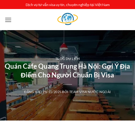
Bỏ
Dịch vụ tư vấn visa uy tín, chuyên nghiệp tại Việt Nam
qua
nội
dung
BLOG DU LỊCH
Quán Cafe Quang Trung Hà Nội: Gợi Ý Địa
Điểm Cho Người Chuẩn Bị Visa
ĐĂNG VÀO
28/11/2025
BỞI
TEAM VISA NƯỚC NGOÀI