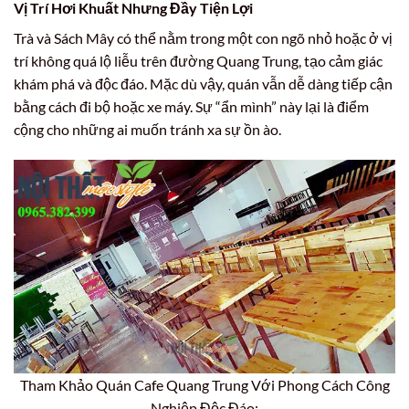
Vị Trí Hơi Khuất Nhưng Đầy Tiện Lợi
Trà và Sách Mây có thể nằm trong một con ngõ nhỏ hoặc ở vị
trí không quá lộ liễu trên đường Quang Trung, tạo cảm giác
khám phá và độc đáo. Mặc dù vậy, quán vẫn dễ dàng tiếp cận
bằng cách đi bộ hoặc xe máy. Sự “ẩn mình” này lại là điểm
cộng cho những ai muốn tránh xa sự ồn ào.
Tham Khảo Quán Cafe Quang Trung Với Phong Cách Công
Nghiệp Độc Đáo: