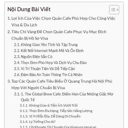
Nội Dung Bài Viết
Lợi Ích Của Việc Chọn Quán Cafe Phù Hợp Cho Công Việc
Visa & Du Lịch
Tiêu Chí Vàng Để Chọn Quán Cafe Phục Vụ Mục Đích
Chuẩn Bị Hồ Sơ Visa
Không Gian Yên Tĩnh Và Tập Trung
Kết Nối Internet Mạnh Mẽ Và Ổn Định
Nguồn Điện Sẵn Có
Thực Đơn Phù Hợp Và Dịch Vụ Chu Đáo
Vị Trí Thuận Tiện Và Dễ Tiếp Cận
Đảm Bảo An Toàn Thông Tin Cá Nhân
Top Các Quán Cafe Tiêu Biểu Ở Quang Trung Hà Nội Phù
Hợp Với Người Chuẩn Bị Visa
1. The Global Brew Cafe: Điểm Hẹn Của Những Giấc Mơ
Quốc Tế
Không Gian & Tiện Ích Vượt Trội
Thực Đơn Đa Dạng, Tiếp Sức Năng Lượng
Vị Trí Đắc Địa, Dễ Dàng Di Chuyển
Lý Tưởng Cho Ai?
Lời Khuyên Từ Chuyên Gia Visanuocngoai.vn