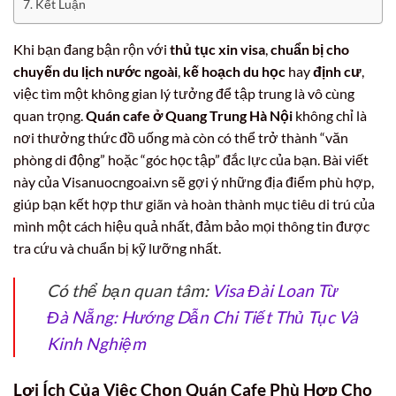
Kết Luận
Khi bạn đang bận rộn với
thủ tục xin visa
,
chuẩn bị cho
chuyến du lịch nước ngoài
,
kế hoạch du học
hay
định cư
,
việc tìm một không gian lý tưởng để tập trung là vô cùng
quan trọng.
Quán cafe ở Quang Trung Hà Nội
không chỉ là
nơi thưởng thức đồ uống mà còn có thể trở thành “văn
phòng di động” hoặc “góc học tập” đắc lực của bạn. Bài viết
này của Visanuocngoai.vn sẽ gợi ý những địa điểm phù hợp,
giúp bạn kết hợp thư giãn và hoàn thành mục tiêu di trú của
mình một cách hiệu quả nhất, đảm bảo mọi thông tin được
tra cứu và chuẩn bị kỹ lưỡng nhất.
Có thể bạn quan tâm:
Visa Đài Loan Từ
Đà Nẵng: Hướng Dẫn Chi Tiết Thủ Tục Và
Kinh Nghiệm
Lợi Ích Của Việc Chọn Quán Cafe Phù Hợp Cho