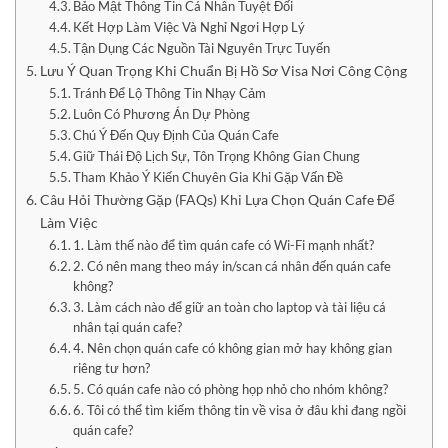
Bảo Mật Thông Tin Cá Nhân Tuyệt Đối
Kết Hợp Làm Việc Và Nghỉ Ngơi Hợp Lý
Tận Dụng Các Nguồn Tài Nguyên Trực Tuyến
Lưu Ý Quan Trọng Khi Chuẩn Bị Hồ Sơ Visa Nơi Công Cộng
Tránh Để Lộ Thông Tin Nhạy Cảm
Luôn Có Phương Án Dự Phòng
Chú Ý Đến Quy Định Của Quán Cafe
Giữ Thái Độ Lịch Sự, Tôn Trọng Không Gian Chung
Tham Khảo Ý Kiến Chuyên Gia Khi Gặp Vấn Đề
Câu Hỏi Thường Gặp (FAQs) Khi Lựa Chọn Quán Cafe Để
Làm Việc
1. Làm thế nào để tìm quán cafe có Wi-Fi mạnh nhất?
2. Có nên mang theo máy in/scan cá nhân đến quán cafe
không?
3. Làm cách nào để giữ an toàn cho laptop và tài liệu cá
nhân tại quán cafe?
4. Nên chọn quán cafe có không gian mở hay không gian
riêng tư hơn?
5. Có quán cafe nào có phòng họp nhỏ cho nhóm không?
6. Tôi có thể tìm kiếm thông tin về visa ở đâu khi đang ngồi
quán cafe?