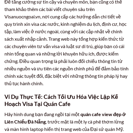
Để tăng cường sự tin cậy và chuyên môn, bạn cũng có thể
tham khảo thêm các bài viết chuyên sâu trên
Visanuocngoai.vn, nơi cung cấp các hướng dẫn chi tiết về
quy trình xin visa các nước, kinh nghiệm du lịch, định cư, học
tập, làm việc ở nước ngoài, cùng với các cập nhật về chính
sách xuất nhập cảnh. Trang web này tổng hợp kiến thức từ
các chuyên viên tư vấn visa và luật sư di trú, giúp bạn có cái
nhìn tổng quan và những lời khuyên hữu ích, được kiểm
chứng. Điều quan trọng là phải luôn đối chiếu thông tin từ
nhiều nguồn và ưu tiên các nguồn chính phủ để đảm bảo tính
chính xác tuyệt đối, đặc biệt với những thông tin pháp lý hay
thủ tục hành chính.
Ví Dụ Thực Tế: Cách Tối Ưu Hóa Việc Lập Kế
Hoạch Visa Tại Quán Cafe
Hãy hình dung bạn đang ngồi tại một
quán cafe view đẹp ở
Liên Chiểu Đà Nẵng
, trước mặt là một ly cà phê thơm lừng
và màn hình laptop hiển thị trang web của Đại sứ quán Mỹ.