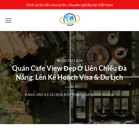
Bỏ
Dịch vụ tư vấn visa uy tín, chuyên nghiệp tại Việt Nam
qua
nội
dung
BLOG DU LỊCH
Quán Cafe View Đẹp Ở Liên Chiểu Đà
Nẵng: Lên Kế Hoạch Visa & Du Lịch
ĐĂNG VÀO
01/12/2025
BỞI
TEAM VISA NƯỚC NGOÀI