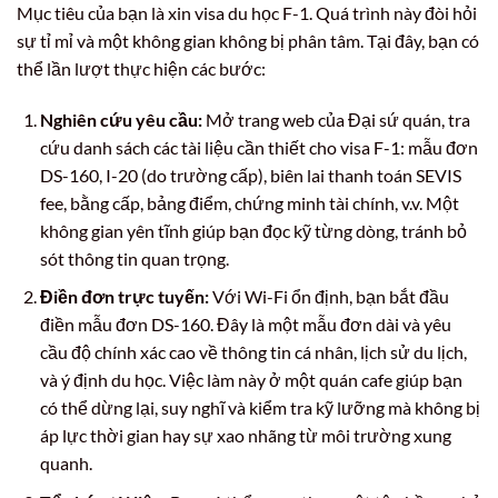
Mục tiêu của bạn là xin visa du học F-1. Quá trình này đòi hỏi
sự tỉ mỉ và một không gian không bị phân tâm. Tại đây, bạn có
thể lần lượt thực hiện các bước:
Nghiên cứu yêu cầu:
Mở trang web của Đại sứ quán, tra
cứu danh sách các tài liệu cần thiết cho visa F-1: mẫu đơn
DS-160, I-20 (do trường cấp), biên lai thanh toán SEVIS
fee, bằng cấp, bảng điểm, chứng minh tài chính, v.v. Một
không gian yên tĩnh giúp bạn đọc kỹ từng dòng, tránh bỏ
sót thông tin quan trọng.
Điền đơn trực tuyến:
Với Wi-Fi ổn định, bạn bắt đầu
điền mẫu đơn DS-160. Đây là một mẫu đơn dài và yêu
cầu độ chính xác cao về thông tin cá nhân, lịch sử du lịch,
và ý định du học. Việc làm này ở một quán cafe giúp bạn
có thể dừng lại, suy nghĩ và kiểm tra kỹ lưỡng mà không bị
áp lực thời gian hay sự xao nhãng từ môi trường xung
quanh.