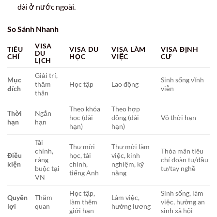
dài ở nước ngoài.
So Sánh Nhanh
VISA
TIÊU
VISA DU
VISA LÀM
VISA ĐỊNH
DU
CHÍ
HỌC
VIỆC
CƯ
LỊCH
Giải trí,
Mục
Sinh sống vĩnh
thăm
Học tập
Lao động
đích
viễn
thân
Theo khóa
Theo hợp
Thời
Ngắn
học (dài
đồng (dài
Vô thời hạn
hạn
hạn
hạn)
hạn)
Tài
Thư mời
Thư mời làm
chính,
Thỏa mãn tiêu
Điều
học, tài
việc, kinh
ràng
chí đoàn tụ/đầu
kiện
chính,
nghiệm, kỹ
buộc tại
tư/tay nghề
tiếng Anh
năng
VN
Học tập,
Sinh sống, làm
Quyền
Thăm
Làm việc,
làm thêm
việc, hưởng an
lợi
quan
hưởng lương
giới hạn
sinh xã hội