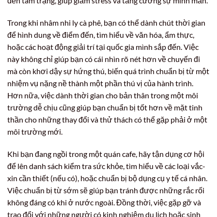
đến tâm trạng, giúp giảm stress và tăng cường sự minh mẫn.
Trong khi nhâm nhi ly cà phê, bạn có thể dành chút thời gian
để hình dung về điểm đến, tìm hiểu về văn hóa, ẩm thực,
hoặc các hoạt động giải trí tại quốc gia mình sắp đến. Việc
này không chỉ giúp bạn có cái nhìn rõ nét hơn về chuyến đi
mà còn khơi dậy sự hứng thú, biến quá trình chuẩn bị từ một
nhiệm vụ nặng nề thành một phần thú vị của hành trình.
Hơn nữa, việc dành thời gian cho bản thân trong một môi
trường dễ chịu cũng giúp bạn chuẩn bị tốt hơn về mặt tinh
thần cho những thay đổi và thử thách có thể gặp phải ở một
môi trường mới.
Khi bạn đang ngồi trong một quán cafe, hãy tận dụng cơ hội
để lên danh sách kiểm tra sức khỏe, tìm hiểu về các loại vắc-
xin cần thiết (nếu có), hoặc chuẩn bị bộ dụng cụ y tế cá nhân.
Việc chuẩn bị từ sớm sẽ giúp bạn tránh được những rắc rối
không đáng có khi ở nước ngoài. Đồng thời, việc gặp gỡ và
trao đổi với những người có kinh nghiệm du lịch hoặc sinh