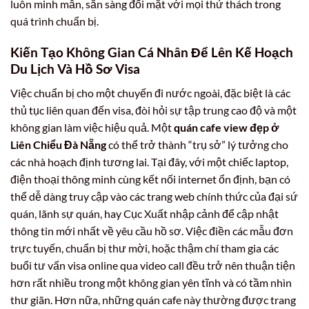
luôn minh mẫn, sẵn sàng đối mặt với mọi thử thách trong
quá trình chuẩn bị.
Kiến Tạo Không Gian Cá Nhân Để Lên Kế Hoạch
Du Lịch Và Hồ Sơ Visa
Việc chuẩn bị cho một chuyến đi nước ngoài, đặc biệt là các
thủ tục liên quan đến visa, đòi hỏi sự tập trung cao độ và một
không gian làm việc hiệu quả. Một
quán cafe view đẹp ở
Liên Chiểu Đà Nẵng
có thể trở thành “trụ sở” lý tưởng cho
các nhà hoạch định tương lai. Tại đây, với một chiếc laptop,
điện thoại thông minh cùng kết nối internet ổn định, bạn có
thể dễ dàng truy cập vào các trang web chính thức của đại sứ
quán, lãnh sự quán, hay Cục Xuất nhập cảnh để cập nhật
thông tin mới nhất về yêu cầu hồ sơ. Việc điền các mẫu đơn
trực tuyến, chuẩn bị thư mời, hoặc thậm chí tham gia các
buổi tư vấn visa online qua video call đều trở nên thuận tiện
hơn rất nhiều trong một không gian yên tĩnh và có tầm nhìn
thư giãn. Hơn nữa, những quán cafe này thường được trang