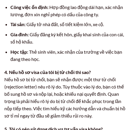
Công việc ổn định:
Hợp đồng lao động dài hạn, xác nhận
lương, đơn xin nghỉ phép có dấu của công ty.
Tài sản:
Giấy tờ nhà đất, sổ tiết kiệm lớn, xe cộ.
Gia đình:
Giấy đăng ký kết hôn, giấy khai sinh của con cái,
sổ hộ khẩu.
Học tập:
Thẻ sinh viên, xác nhận của trường về việc bạn
đang theo học.
4. Nếu hồ sơ visa của tôi bị từ chối thì sao?
Nếu hồ sơ bị từ chối, bạn sẽ nhận được một thư từ chối
(rejection letter) nêu rõ lý do. Tùy thuộc vào lý do, bạn có thể
bổ sung hồ sơ và nộp lại, hoặc khiếu nại quyết định. Quan
trọng là phải hiểu rõ lý do bị từ chối để khắc phục trong lần
nộp tiếp theo. Việc tìm hiểu kỹ các hướng dẫn và chuẩn bị hồ
sơ tỉ mỉ ngay từ đầu sẽ giảm thiểu rủi ro này.
5. Tôi có nên sử dụng dịch vụ tư vấn visa không?