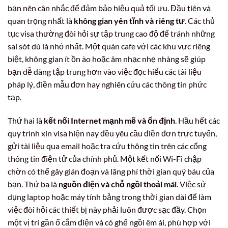
bạn nên cân nhắc để đảm bảo hiệu quả tối ưu. Đầu tiên và
quan trọng nhất là
không gian yên tĩnh và riêng tư
. Các thủ
tục visa thường đòi hỏi sự tập trung cao độ để tránh những
sai sót dù là nhỏ nhất. Một quán cafe với các khu vực riêng
biệt, không gian ít ồn ào hoặc âm nhạc nhẹ nhàng sẽ giúp
bạn dễ dàng tập trung hơn vào việc đọc hiểu các tài liệu
pháp lý, điền mẫu đơn hay nghiên cứu các thông tin phức
tạp.
Thứ hai là
kết nối Internet mạnh mẽ và ổn định
. Hầu hết các
quy trình xin visa hiện nay đều yêu cầu điền đơn trực tuyến,
gửi tài liệu qua email hoặc tra cứu thông tin trên các cổng
thông tin điện tử của chính phủ. Một kết nối Wi-Fi chập
chờn có thể gây gián đoạn và lãng phí thời gian quý báu của
bạn. Thứ ba là
nguồn điện và chỗ ngồi thoải mái
. Việc sử
dụng laptop hoặc máy tính bảng trong thời gian dài để làm
việc đòi hỏi các thiết bị này phải luôn được sạc đầy. Chọn
một vị trí gần ổ cắm điện và có ghế ngồi êm ái, phù hợp với