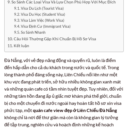
So Sánh Các Loại Visa Và Lựa Chọn Phù Hợp Với Mục Đích
Visa Du Lịch (Tourist Visa)
Visa Du Học (Student Visa)
Visa Làm Việc (Work Visa)
Visa Định Cư (Immigrant Visa)
So Sánh Nhanh
Câu Hỏi Thường Gặp Khi Chuẩn Bị Hồ Sơ Visa
Kết luận
Đà Nẵng, với vẻ đẹp năng động và quyến rũ, luôn là điểm
đến hấp dẫn cho cả du khách trong nước và quốc tế. Trong
lòng thành phố đáng sống này, Liên Chiểu nổi lên như một
khu vực đang phát triển, sở hữu nhiều không gian xanh mát
và những quán cafe có tầm nhìn tuyệt đẹp. Tuy nhiên, đối với
những tâm hồn đang ấp ủ giấc mơ khám phá thế giới, chuẩn
bị cho một chuyến đi nước ngoài hay hoàn tất hồ sơ xin visa
phức tạp, một
quán cafe view đẹp ở Liên Chiểu Đà Nẵng
không chỉ là nơi để thư giãn mà còn là không gian lý tưởng
để tập trung, nghiên cứu và hoạch định những kế hoạch