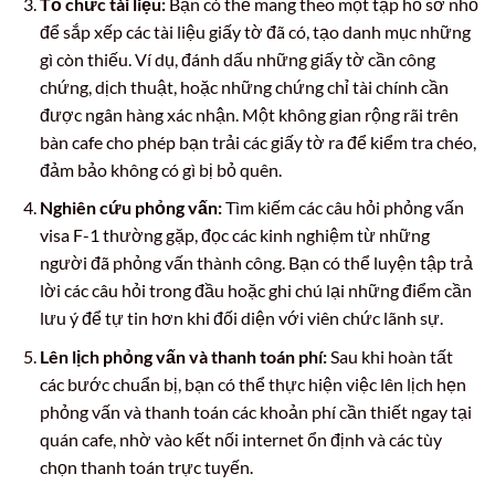
Tổ chức tài liệu:
Bạn có thể mang theo một tập hồ sơ nhỏ
để sắp xếp các tài liệu giấy tờ đã có, tạo danh mục những
gì còn thiếu. Ví dụ, đánh dấu những giấy tờ cần công
chứng, dịch thuật, hoặc những chứng chỉ tài chính cần
được ngân hàng xác nhận. Một không gian rộng rãi trên
bàn cafe cho phép bạn trải các giấy tờ ra để kiểm tra chéo,
đảm bảo không có gì bị bỏ quên.
Nghiên cứu phỏng vấn:
Tìm kiếm các câu hỏi phỏng vấn
visa F-1 thường gặp, đọc các kinh nghiệm từ những
người đã phỏng vấn thành công. Bạn có thể luyện tập trả
lời các câu hỏi trong đầu hoặc ghi chú lại những điểm cần
lưu ý để tự tin hơn khi đối diện với viên chức lãnh sự.
Lên lịch phỏng vấn và thanh toán phí:
Sau khi hoàn tất
các bước chuẩn bị, bạn có thể thực hiện việc lên lịch hẹn
phỏng vấn và thanh toán các khoản phí cần thiết ngay tại
quán cafe, nhờ vào kết nối internet ổn định và các tùy
chọn thanh toán trực tuyến.