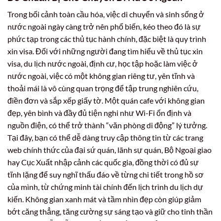
Trong bối cảnh toàn cầu hóa, việc di chuyển và sinh sống ở
nước ngoài ngày càng trở nên phổ biến, kéo theo đó là sự
phức tạp trong các thủ tục hành chính, đặc biệt là quy trình
xin visa. Đối với những người đang tìm hiểu về thủ tục xin
visa, du lịch nước ngoài, định cư, học tập hoặc làm việc ở
nước ngoài, việc có một không gian riêng tư, yên tĩnh và
thoải mái là vô cùng quan trọng để tập trung nghiên cứu,
điền đơn và sắp xếp giấy tờ. Một quán cafe với không gian
đẹp, yên bình và đầy đủ tiện nghi như Wi-Fi ổn định và
nguồn điện, có thể trở thành “văn phòng di động” lý tưởng.
Tại đây, bạn có thể dễ dàng truy cập thông tin từ các trang
web chính thức của đại sứ quán, lãnh sự quán, Bộ Ngoại giao
hay Cục Xuất nhập cảnh các quốc gia, đồng thời có đủ sự
tĩnh lặng để suy nghĩ thấu đáo về từng chi tiết trong hồ sơ
của mình, từ chứng minh tài chính đến lịch trình du lịch dự
kiến. Không gian xanh mát và tầm nhìn đẹp còn giúp giảm
bớt căng thẳng, tăng cường sự sáng tạo và giữ cho tinh thần