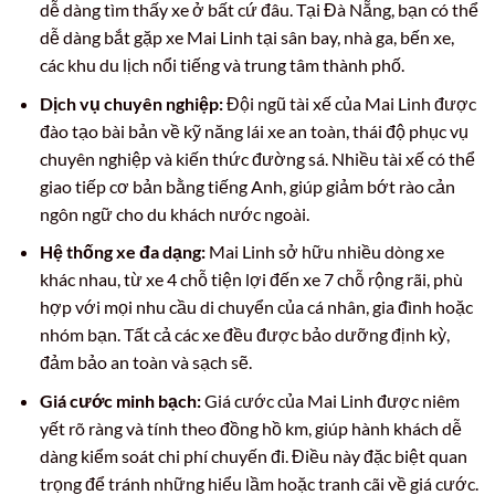
dễ dàng tìm thấy xe ở bất cứ đâu. Tại Đà Nẵng, bạn có thể
dễ dàng bắt gặp xe Mai Linh tại sân bay, nhà ga, bến xe,
các khu du lịch nổi tiếng và trung tâm thành phố.
Dịch vụ chuyên nghiệp:
Đội ngũ tài xế của Mai Linh được
đào tạo bài bản về kỹ năng lái xe an toàn, thái độ phục vụ
chuyên nghiệp và kiến thức đường sá. Nhiều tài xế có thể
giao tiếp cơ bản bằng tiếng Anh, giúp giảm bớt rào cản
ngôn ngữ cho du khách nước ngoài.
Hệ thống xe đa dạng:
Mai Linh sở hữu nhiều dòng xe
khác nhau, từ xe 4 chỗ tiện lợi đến xe 7 chỗ rộng rãi, phù
hợp với mọi nhu cầu di chuyển của cá nhân, gia đình hoặc
nhóm bạn. Tất cả các xe đều được bảo dưỡng định kỳ,
đảm bảo an toàn và sạch sẽ.
Giá cước minh bạch:
Giá cước của Mai Linh được niêm
yết rõ ràng và tính theo đồng hồ km, giúp hành khách dễ
dàng kiểm soát chi phí chuyến đi. Điều này đặc biệt quan
trọng để tránh những hiểu lầm hoặc tranh cãi về giá cước.