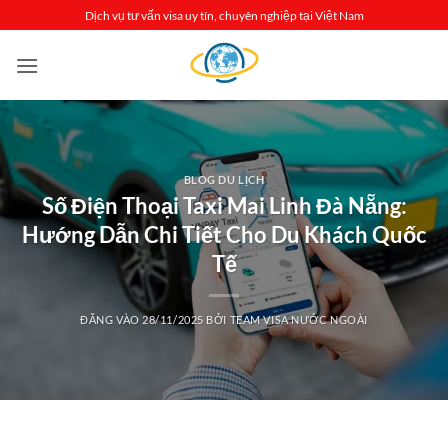
Bỏ
Dịch vụ tư vấn visa uy tín, chuyên nghiệp tại Việt Nam
qua
nội
dung
BLOG DU LỊCH
Số Điện Thoại Taxi Mai Linh Đà Nẵng:
Hướng Dẫn Chi Tiết Cho Du Khách Quốc
Tế
ĐĂNG VÀO
28/11/2025
BỞI
TEAM VISA NƯỚC NGOÀI