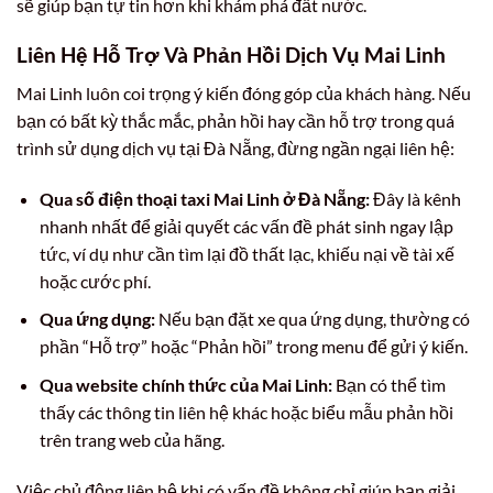
sẽ giúp bạn tự tin hơn khi khám phá đất nước.
Liên Hệ Hỗ Trợ Và Phản Hồi Dịch Vụ Mai Linh
Mai Linh luôn coi trọng ý kiến đóng góp của khách hàng. Nếu
bạn có bất kỳ thắc mắc, phản hồi hay cần hỗ trợ trong quá
trình sử dụng dịch vụ tại Đà Nẵng, đừng ngần ngại liên hệ:
Qua số điện thoại taxi Mai Linh ở Đà Nẵng:
Đây là kênh
nhanh nhất để giải quyết các vấn đề phát sinh ngay lập
tức, ví dụ như cần tìm lại đồ thất lạc, khiếu nại về tài xế
hoặc cước phí.
Qua ứng dụng:
Nếu bạn đặt xe qua ứng dụng, thường có
phần “Hỗ trợ” hoặc “Phản hồi” trong menu để gửi ý kiến.
Qua website chính thức của Mai Linh:
Bạn có thể tìm
thấy các thông tin liên hệ khác hoặc biểu mẫu phản hồi
trên trang web của hãng.
Việc chủ động liên hệ khi có vấn đề không chỉ giúp bạn giải