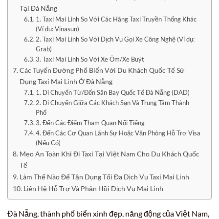
Tại Đà Nẵng
1. Taxi Mai Linh So Với Các Hãng Taxi Truyền Thống Khác
(Ví dụ: Vinasun)
2. Taxi Mai Linh So Với Dịch Vụ Gọi Xe Công Nghệ (Ví dụ:
Grab)
3. Taxi Mai Linh So Với Xe Ôm/Xe Buýt
Các Tuyến Đường Phổ Biến Với Du Khách Quốc Tế Sử
Dụng Taxi Mai Linh Ở Đà Nẵng
1. Di Chuyển Từ/Đến Sân Bay Quốc Tế Đà Nẵng (DAD)
2. Di Chuyển Giữa Các Khách Sạn Và Trung Tâm Thành
Phố
3. Đến Các Điểm Tham Quan Nổi Tiếng
4. Đến Các Cơ Quan Lãnh Sự Hoặc Văn Phòng Hỗ Trợ Visa
(Nếu Có)
Mẹo An Toàn Khi Đi Taxi Tại Việt Nam Cho Du Khách Quốc
Tế
Làm Thế Nào Để Tận Dụng Tối Đa Dịch Vụ Taxi Mai Linh
Liên Hệ Hỗ Trợ Và Phản Hồi Dịch Vụ Mai Linh
Đà Nẵng, thành phố biển xinh đẹp, năng động của Việt Nam,