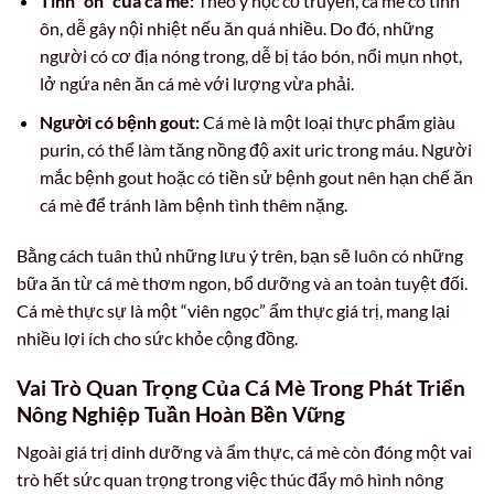
Tính “ôn” của cá mè:
Theo y học cổ truyền, cá mè có tính
ôn, dễ gây nội nhiệt nếu ăn quá nhiều. Do đó, những
người có cơ địa nóng trong, dễ bị táo bón, nổi mụn nhọt,
lở ngứa nên ăn cá mè với lượng vừa phải.
Người có bệnh gout:
Cá mè là một loại thực phẩm giàu
purin, có thể làm tăng nồng độ axit uric trong máu. Người
mắc bệnh gout hoặc có tiền sử bệnh gout nên hạn chế ăn
cá mè để tránh làm bệnh tình thêm nặng.
Bằng cách tuân thủ những lưu ý trên, bạn sẽ luôn có những
bữa ăn từ cá mè thơm ngon, bổ dưỡng và an toàn tuyệt đối.
Cá mè thực sự là một “viên ngọc” ẩm thực giá trị, mang lại
nhiều lợi ích cho sức khỏe cộng đồng.
Vai Trò Quan Trọng Của Cá Mè Trong Phát Triển
Nông Nghiệp Tuần Hoàn Bền Vững
Ngoài giá trị dinh dưỡng và ẩm thực, cá mè còn đóng một vai
trò hết sức quan trọng trong việc thúc đẩy mô hình nông