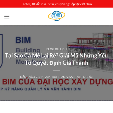
Bỏ
Dịch vụ tư vấn visa uy tín, chuyên nghiệp tại Việt Nam
qua
nội
dung
BLOG DU LỊCH
Tại Sao Cá Mè Lại Rẻ? Giải Mã Những Yếu
Tố Quyết Định Giá Thành
ĐĂNG VÀO
28/11/2025
BỞI
TEAM VISA NƯỚC NGOÀI