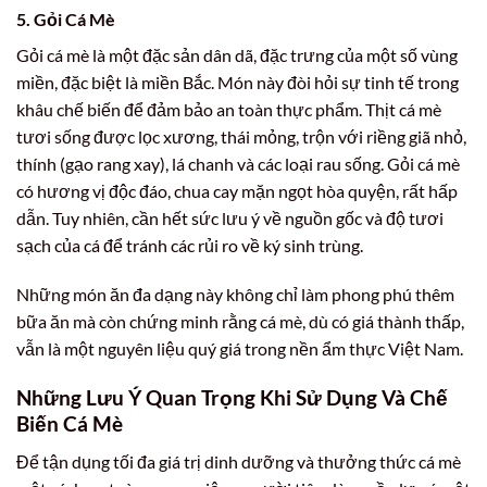
5. Gỏi Cá Mè
Gỏi cá mè là một đặc sản dân dã, đặc trưng của một số vùng
miền, đặc biệt là miền Bắc. Món này đòi hỏi sự tinh tế trong
khâu chế biến để đảm bảo an toàn thực phẩm. Thịt cá mè
tươi sống được lọc xương, thái mỏng, trộn với riềng giã nhỏ,
thính (gạo rang xay), lá chanh và các loại rau sống. Gỏi cá mè
có hương vị độc đáo, chua cay mặn ngọt hòa quyện, rất hấp
dẫn. Tuy nhiên, cần hết sức lưu ý về nguồn gốc và độ tươi
sạch của cá để tránh các rủi ro về ký sinh trùng.
Những món ăn đa dạng này không chỉ làm phong phú thêm
bữa ăn mà còn chứng minh rằng cá mè, dù có giá thành thấp,
vẫn là một nguyên liệu quý giá trong nền ẩm thực Việt Nam.
Những Lưu Ý Quan Trọng Khi Sử Dụng Và Chế
Biến Cá Mè
Để tận dụng tối đa giá trị dinh dưỡng và thưởng thức cá mè