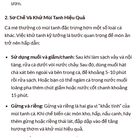
ươn.
2. Sơ Chế Và Khử Mùi Tanh Hiệu Quả
Cá mè thường có mùi tanh đặc trưng hơn một số loại cá
khác. Việc khử tanh kỹ lưỡng là bước quan trọng để món ăn
trở nên hấp dẫn:
Sử dụng muối và giấm/chanh:
Sau khi làm sạch vảy và nội
tạng, rửa cá dưới vòi nước chảy. Sau đó, dùng muối hạt
chà xát bên ngoài và bên trong cá, để khoảng 5-10 phút
rồi rửa sạch. Hoặc bạn có thể ngâm cá trong nước muối
loãng pha thêm chút giấm hoặc nước cốt chanh khoảng
15 phút.
Gừng và riềng:
Gừng và riềng là hai gia vị “khắc tinh” của
mùi tanh cá. Khi chế biến các món kho, hấp, nấu canh, hãy
thêm gừng hoặc riềng thái lát, đập dập vào để tăng
hương thơm và khử mùi hiệu quả.