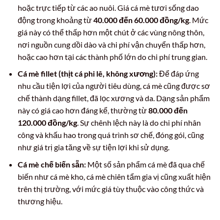
hoặc trực tiếp từ các ao nuôi. Giá cá mè tươi sống dao
động trong khoảng từ
40.000 đến 60.000 đồng/kg
. Mức
giá này có thể thấp hơn một chút ở các vùng nông thôn,
nơi nguồn cung dồi dào và chi phí vận chuyển thấp hơn,
hoặc cao hơn tại các thành phố lớn do chi phí trung gian.
Cá mè fillet (thịt cá phi lê, không xương):
Để đáp ứng
nhu cầu tiện lợi của người tiêu dùng, cá mè cũng được sơ
chế thành dạng fillet, đã lọc xương và da. Dạng sản phẩm
này có giá cao hơn đáng kể, thường từ
80.000 đến
120.000 đồng/kg
. Sự chênh lệch này là do chi phí nhân
công và khấu hao trong quá trình sơ chế, đóng gói, cũng
như giá trị gia tăng về sự tiện lợi khi sử dụng.
Cá mè chế biến sẵn:
Một số sản phẩm cá mè đã qua chế
biến như cá mè kho, cá mè chiên tẩm gia vị cũng xuất hiện
trên thị trường, với mức giá tùy thuộc vào công thức và
thương hiệu.