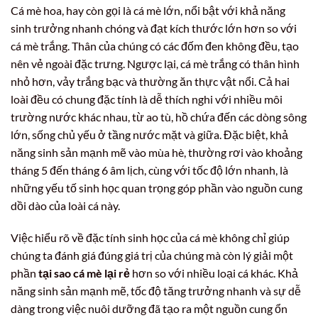
Cá mè hoa, hay còn gọi là cá mè lớn, nổi bật với khả năng
sinh trưởng nhanh chóng và đạt kích thước lớn hơn so với
cá mè trắng. Thân của chúng có các đốm đen không đều, tạo
nên vẻ ngoài đặc trưng. Ngược lại, cá mè trắng có thân hình
nhỏ hơn, vảy trắng bạc và thường ăn thực vật nổi. Cả hai
loài đều có chung đặc tính là dễ thích nghi với nhiều môi
trường nước khác nhau, từ ao tù, hồ chứa đến các dòng sông
lớn, sống chủ yếu ở tầng nước mặt và giữa. Đặc biệt, khả
năng sinh sản mạnh mẽ vào mùa hè, thường rơi vào khoảng
tháng 5 đến tháng 6 âm lịch, cùng với tốc độ lớn nhanh, là
những yếu tố sinh học quan trọng góp phần vào nguồn cung
dồi dào của loài cá này.
Việc hiểu rõ về đặc tính sinh học của cá mè không chỉ giúp
chúng ta đánh giá đúng giá trị của chúng mà còn lý giải một
phần
tại sao cá mè lại rẻ
hơn so với nhiều loại cá khác. Khả
năng sinh sản mạnh mẽ, tốc độ tăng trưởng nhanh và sự dễ
dàng trong việc nuôi dưỡng đã tạo ra một nguồn cung ổn