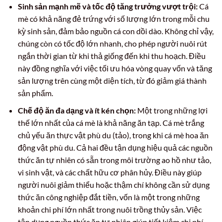
Sinh sản mạnh mẽ và tốc độ tăng trưởng vượt trội:
Cá
mè có khả năng đẻ trứng với số lượng lớn trong mỗi chu
kỳ sinh sản, đảm bảo nguồn cá con dồi dào. Không chỉ vậy,
chúng còn có tốc độ lớn nhanh, cho phép người nuôi rút
ngắn thời gian từ khi thả giống đến khi thu hoạch. Điều
này đồng nghĩa với việc tối ưu hóa vòng quay vốn và tăng
sản lượng trên cùng một diện tích, từ đó giảm giá thành
sản phẩm.
Chế độ ăn đa dạng và ít kén chọn:
Một trong những lợi
thế lớn nhất của cá mè là khả năng ăn tạp. Cá mè trắng
chủ yếu ăn thực vật phù du (tảo), trong khi cá mè hoa ăn
động vật phù du. Cả hai đều tận dụng hiệu quả các nguồn
thức ăn tự nhiên có sẵn trong môi trường ao hồ như tảo,
vi sinh vật, và các chất hữu cơ phân hủy. Điều này giúp
người nuôi giảm thiểu hoặc thậm chí không cần sử dụng
thức ăn công nghiệp đắt tiền, vốn là một trong những
khoản chi phí lớn nhất trong nuôi trồng thủy sản. Việc
tận dụng nguồn thức ăn tự nhiên giúp tiết kiệm chi phí