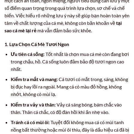
một cách an toàn, ngon miệng, người tiêu dùng cần lưu ý một
số điểm quan trọng trong quá trình lựa chọn, sơ chế và chế
biến. Việc hiểu rõ những lưu ý này sẽ giúp bạn hoàn toàn yên
tâm về chất lượng của cá mè, không còn băn khoăn về
tại
sao cá mè lại rẻ
mà vẫn đảm bảo sức khỏe.
1. Lựa Chọn Cá Mè Tươi Ngon
Ưu tiên cá sống:
Tốt nhất là chọn mua cá mè còn đang bơi
trong chậu, hồ. Cá sống luôn đảm bảo độ tươi ngon cao
nhất.
Kiểm tra mắt và mang:
Cá tươi có mắt trong, sáng, không
bị đục hay lồi ra ngoài. Mang cá có màu đỏ hồng, không
nhớt, không có mùi lạ.
Kiểm tra vảy và thân:
Vảy cá sáng bóng, bám chắc vào
thân. Thân cá chắc, có độ đàn hồi khi ấn nhẹ vào.
Tránh cá có mùi ôi:
Tuyệt đối không mua cá có mùi tanh
nồng bất thường hoặc mùi ôi thiu, đây là dấu hiệu cá đã bị