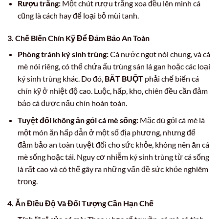
Rượu trắng:
Một chút rượu trắng xoa đều lên mình cá
cũng là cách hay để loại bỏ mùi tanh.
3. Chế Biến Chín Kỹ Để Đảm Bảo An Toàn
Phòng tránh ký sinh trùng:
Cá nước ngọt nói chung, và cá
mè nói riêng, có thể chứa ấu trùng sán lá gan hoặc các loại
ký sinh trùng khác. Do đó,
BẮT BUỘT
phải chế biến cá
chín kỹ ở nhiệt độ cao. Luộc, hấp, kho, chiên đều cần đảm
bảo cá được nấu chín hoàn toàn.
Tuyệt đối không ăn gỏi cá mè sống:
Mặc dù gỏi cá mè là
một món ăn hấp dẫn ở một số địa phương, nhưng để
đảm bảo an toàn tuyệt đối cho sức khỏe, không nên ăn cá
mè sống hoặc tái. Nguy cơ nhiễm ký sinh trùng từ cá sống
là rất cao và có thể gây ra những vấn đề sức khỏe nghiêm
trọng.
4. Ăn Điều Độ Và Đối Tượng Cần Hạn Chế