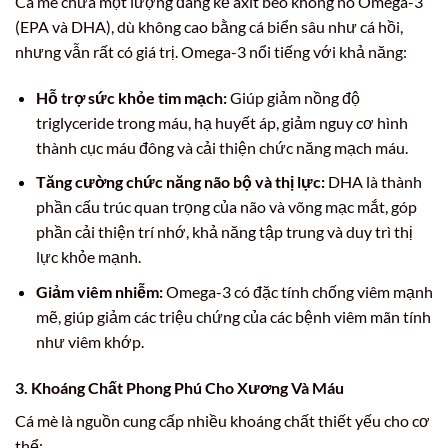
Cá mè chứa một lượng đáng kể axit béo không no Omega-3
(EPA và DHA), dù không cao bằng cá biển sâu như cá hồi,
nhưng vẫn rất có giá trị. Omega-3 nổi tiếng với khả năng:
Hỗ trợ sức khỏe tim mạch:
Giúp giảm nồng độ
triglyceride trong máu, hạ huyết áp, giảm nguy cơ hình
thành cục máu đông và cải thiện chức năng mạch máu.
Tăng cường chức năng não bộ và thị lực:
DHA là thành
phần cấu trúc quan trọng của não và võng mạc mắt, góp
phần cải thiện trí nhớ, khả năng tập trung và duy trì thị
lực khỏe mạnh.
Giảm viêm nhiễm:
Omega-3 có đặc tính chống viêm mạnh
mẽ, giúp giảm các triệu chứng của các bệnh viêm mãn tính
như viêm khớp.
3. Khoáng Chất Phong Phú Cho Xương Và Máu
Cá mè là nguồn cung cấp nhiều khoáng chất thiết yếu cho cơ
thể: