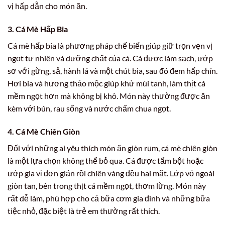
vị hấp dẫn cho món ăn.
3. Cá Mè Hấp Bia
Cá mè hấp bia là phương pháp chế biến giúp giữ trọn vẹn vị
ngọt tự nhiên và dưỡng chất của cá. Cá được làm sạch, ướp
sơ với gừng, sả, hành lá và một chút bia, sau đó đem hấp chín.
Hơi bia và hương thảo mộc giúp khử mùi tanh, làm thịt cá
mềm ngọt hơn mà không bị khô. Món này thường được ăn
kèm với bún, rau sống và nước chấm chua ngọt.
4. Cá Mè Chiên Giòn
Đối với những ai yêu thích món ăn giòn rụm, cá mè chiên giòn
là một lựa chọn không thể bỏ qua. Cá được tẩm bột hoặc
ướp gia vị đơn giản rồi chiên vàng đều hai mặt. Lớp vỏ ngoài
giòn tan, bên trong thịt cá mềm ngọt, thơm lừng. Món này
rất dễ làm, phù hợp cho cả bữa cơm gia đình và những bữa
tiệc nhỏ, đặc biệt là trẻ em thường rất thích.