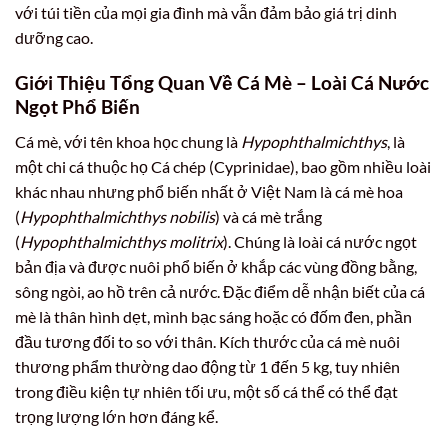
với túi tiền của mọi gia đình mà vẫn đảm bảo giá trị dinh
dưỡng cao.
Giới Thiệu Tổng Quan Về Cá Mè – Loài Cá Nước
Ngọt Phổ Biến
Cá mè, với tên khoa học chung là
Hypophthalmichthys
, là
một chi cá thuộc họ Cá chép (Cyprinidae), bao gồm nhiều loài
khác nhau nhưng phổ biến nhất ở Việt Nam là cá mè hoa
(
Hypophthalmichthys nobilis
) và cá mè trắng
(
Hypophthalmichthys molitrix
). Chúng là loài cá nước ngọt
bản địa và được nuôi phổ biến ở khắp các vùng đồng bằng,
sông ngòi, ao hồ trên cả nước. Đặc điểm dễ nhận biết của cá
mè là thân hình dẹt, mình bạc sáng hoặc có đốm đen, phần
đầu tương đối to so với thân. Kích thước của cá mè nuôi
thương phẩm thường dao động từ 1 đến 5 kg, tuy nhiên
trong điều kiện tự nhiên tối ưu, một số cá thể có thể đạt
trọng lượng lớn hơn đáng kể.