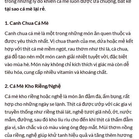
trong những lý do khiến cá mè luôn được ưa chuộng, bất kể
tại sao cá mè lại rẻ
.
1. Canh Chua Cá Mè
Canh chua cá mè là một trong những món ăn quen thuộc và
được yêu thích nhất. Vị chua thanh của me, dứa hoặc mẻ kết
hợp với thịt cá mè mềm ngọt, rau thơm như thì là, cà chua,
giá đỗ tạo nên một món canh giải nhiệt tuyệt vời, đặc biệt
vào mùa hè. Món này không chỉ kích thích vị giác mà còn dễ
tiêu hóa, cung cấp nhiều vitamin và khoáng chất.
2. Cá Mè Kho Riềng/Nghệ
Cá mè kho riềng hoặc nghệ là món ăn đậm đà, ấm bụng, rất
hợp cho những ngày se lạnh. Thịt cá được ướp với các gia vị
truyền thống như riềng thái lát, nghệ tươi giã nhỏ, ớt, nước
mắm, đường, sau đó kho liu riu cho đến khi thịt cá thấm đẫm
gia vị, săn chắc và có màu vàng óng đẹp mắt. Mùi thơm nồng
của riềng, nghệ giúp khử tanh hiệu quả và tăng thêm hương