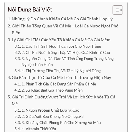
Nội Dung Bài Viết
Những Lý Do Chính Khiến Cá Mè Có Giá Thành Hợp Lý
Giới Thiệu Tổng Quan Về Cá Mè – Loài Cá Nước Ngọt Phổ
Biến
Lý Giải Chi Tiết Các Yếu Tố Khiến Cá Mè Có Giá Mềm
1. Đặc Tính Sinh Học Thuận Lợi Cho Nuôi Trồng
2. Chi Phí Nuôi Trồng Thấp Và Hiệu Quả Kinh Tế Cao
3. Nguồn Cung Dồi Dào Và Tính Ứng Dụng Trong Nông
Nghiệp Tuần Hoàn
4. Thị Trường Tiêu Thụ Và Tâm Lý Người Dùng
Giá Bán Thực Tế Của Cá Mè Trên Thị Trường Hiện Nay
1. Phân Tích Giá Các Dạng Sản Phẩm Cá Mè
2. Sự Khác Biệt Giá Theo Vùng Miền
Giá Trị Dinh Dưỡng Vượt Trội Và Lợi Ích Sức Khỏe Từ Cá
Mè
1. Nguồn Protein Chất Lượng Cao
2. Giàu Axit Béo Không No Omega-3
3. Khoáng Chất Phong Phú Cho Xương Và Máu
4. Vitamin Thiết Yếu