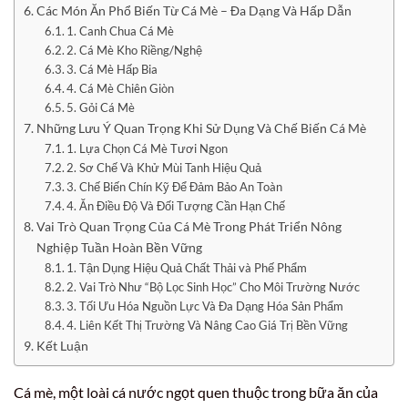
Các Món Ăn Phổ Biến Từ Cá Mè – Đa Dạng Và Hấp Dẫn
1. Canh Chua Cá Mè
2. Cá Mè Kho Riềng/Nghệ
3. Cá Mè Hấp Bia
4. Cá Mè Chiên Giòn
5. Gỏi Cá Mè
Những Lưu Ý Quan Trọng Khi Sử Dụng Và Chế Biến Cá Mè
1. Lựa Chọn Cá Mè Tươi Ngon
2. Sơ Chế Và Khử Mùi Tanh Hiệu Quả
3. Chế Biến Chín Kỹ Để Đảm Bảo An Toàn
4. Ăn Điều Độ Và Đối Tượng Cần Hạn Chế
Vai Trò Quan Trọng Của Cá Mè Trong Phát Triển Nông
Nghiệp Tuần Hoàn Bền Vững
1. Tận Dụng Hiệu Quả Chất Thải và Phế Phẩm
2. Vai Trò Như “Bộ Lọc Sinh Học” Cho Môi Trường Nước
3. Tối Ưu Hóa Nguồn Lực Và Đa Dạng Hóa Sản Phẩm
4. Liên Kết Thị Trường Và Nâng Cao Giá Trị Bền Vững
Kết Luận
Cá mè, một loài cá nước ngọt quen thuộc trong bữa ăn của