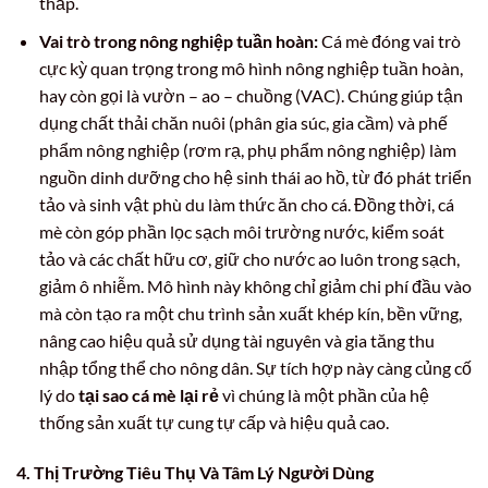
thấp.
Vai trò trong nông nghiệp tuần hoàn:
Cá mè đóng vai trò
cực kỳ quan trọng trong mô hình nông nghiệp tuần hoàn,
hay còn gọi là vườn – ao – chuồng (VAC). Chúng giúp tận
dụng chất thải chăn nuôi (phân gia súc, gia cầm) và phế
phẩm nông nghiệp (rơm rạ, phụ phẩm nông nghiệp) làm
nguồn dinh dưỡng cho hệ sinh thái ao hồ, từ đó phát triển
tảo và sinh vật phù du làm thức ăn cho cá. Đồng thời, cá
mè còn góp phần lọc sạch môi trường nước, kiểm soát
tảo và các chất hữu cơ, giữ cho nước ao luôn trong sạch,
giảm ô nhiễm. Mô hình này không chỉ giảm chi phí đầu vào
mà còn tạo ra một chu trình sản xuất khép kín, bền vững,
nâng cao hiệu quả sử dụng tài nguyên và gia tăng thu
nhập tổng thể cho nông dân. Sự tích hợp này càng củng cố
lý do
tại sao cá mè lại rẻ
vì chúng là một phần của hệ
thống sản xuất tự cung tự cấp và hiệu quả cao.
4. Thị Trường Tiêu Thụ Và Tâm Lý Người Dùng