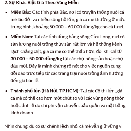
2. Sự Khác Biệt Giá Theo Vùng Miền
Miền Bắc:
Các tỉnh phía Bắc, nơi có truyền thống nuôi cá
mè lâu đời và nhiều sông hồ lớn, giá cá mè thường ở mức
trung bình, khoảng 50.000 – 60.000 đồng/kg cho cá tươi.
Miền Nam:
Tại các tỉnh đồng bằng sông Cửu Long, nơi có
sản lượng nuôi trồng thủy sản rất lớn và hệ thống kênh
rạch chằng chịt, giá cá mè có thể thấp hơn, đôi khi chỉ từ
30.000 – 50.000 đồng/kg
tại các chợ nông sản hoặc chợ
đầu mối. Đây là minh chứng rõ nét cho việc nguồn cung
dồi dào trực tiếp từ các trang trại nuôi trồng ảnh hưởng
đến giá bán lẻ.
Thành phố lớn (Hà Nội, TP.HCM):
Tại các đô thị lớn, giá
cá mè có thể cao hơn một chút so với các vùng nông thôn
hoặc tỉnh lẻ do chi phí vận chuyển, bảo quản và mặt bằng
kinh doanh.
Nhìn chung, dù có sự chênh lệch nhỏ, cá mè vẫn giữ vững vị