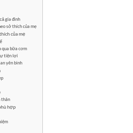
cả gia đình
eo sở thích của mẹ
 thích của mẹ
tế
nh qua bữa cơm
 tiện lợi
ian yên bình
á
ẹp
ẹ
n thân
 phù hợp
 niệm