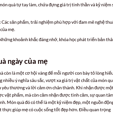
n quà tự tay làm, chứa đựng giá trị tinh thần và kỷ niệm 
:
Các sản phẩm, trải nghiệm phù hợp với đam mê nghệ thu
 của mẹ.
hững khoảnh khắc đáng nhớ, khóa học phát triển bản thâ
quà ngày của mẹ
à còn là một cơ hội vàng để mỗi người con bày tỏ lòng hiế
nhiều ý nghĩa sâu sắc, vượt xa giá trị vật chất của món qu
nh yêu thương và lời cảm ơn chân thành. Khi nhận được mộ
ợc vật phẩm, mà còn cảm nhận được tình cảm, sự quan tâ
nh. Món quà đó có thể là một kỷ niệm đẹp, một nguồn độn
t thực giúp mẹ có cuộc sống tốt đẹp hơn. Điều quan trọng