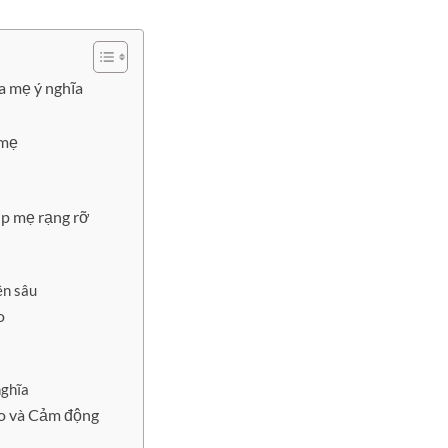
a mẹ ý nghĩa
 mẹ
úp mẹ rạng rỡ
ên sâu
o
nghĩa
áo và Cảm động