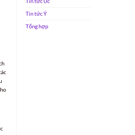
Tin tức Úc
Tin tức Ý
Tổng hợp
ch
các
u
cho
ức