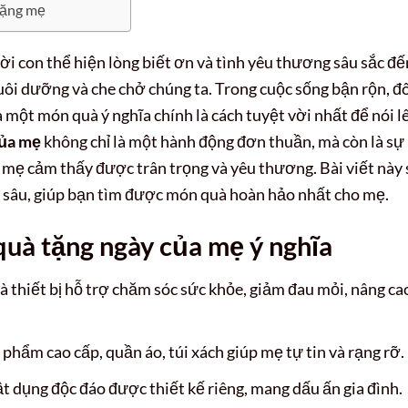
tặng mẹ
ời con thể hiện lòng biết ơn và tình yêu thương sâu sắc đế
ôi dưỡng và che chở chúng ta. Trong cuộc sống bận rộn, đ
 một món quà ý nghĩa chính là cách tuyệt vời nhất để nói l
của mẹ
không chỉ là một hành động đơn thuần, mà còn là sự
n mẹ cảm thấy được trân trọng và yêu thương. Bài viết này 
n sâu, giúp bạn tìm được món quà hoàn hảo nhất cho mẹ.
quà tặng ngày của mẹ ý nghĩa
 thiết bị hỗ trợ chăm sóc sức khỏe, giảm đau mỏi, nâng ca
phẩm cao cấp, quần áo, túi xách giúp mẹ tự tin và rạng rỡ.
t dụng độc đáo được thiết kế riêng, mang dấu ấn gia đình.