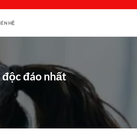
IÊN HỆ
à độc đáo nhất