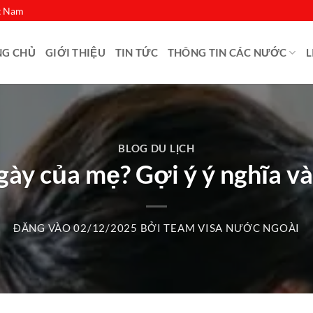
ệt Nam
NG CHỦ
GIỚI THIỆU
TIN TỨC
THÔNG TIN CÁC NƯỚC
L
BLOG DU LỊCH
gày của mẹ? Gợi ý ý nghĩa v
ĐĂNG VÀO
02/12/2025
BỞI
TEAM VISA NƯỚC NGOÀI