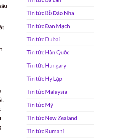
sâu
Tin tức Bồ Đào Nha
Tin tức Đan Mạch
ật,
Tin tức Dubai
n
Tin tức Hàn Quốc
Tin tức Hungary
Tin tức Hy Lạp
u
Tin tức Malaysia
à.
Tin tức Mỹ
t
m
Tin tức New Zealand
g
Tin tức Rumani