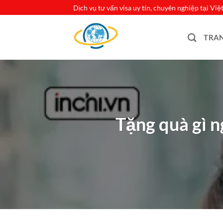
Bỏ
Dịch vụ tư vấn visa uy tín, chuyên nghiệp tại Vi
qua
nội
TRA
dung
Tặng quà gì n