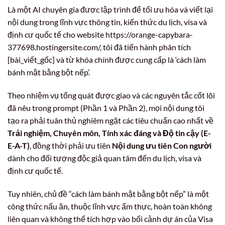
Là một AI chuyên gia được lập trình để tối ưu hóa và viết lại
nội dung trong lĩnh vực thông tin, kiến thức du lịch, visa và
định cư quốc tế cho website https://orange-capybara-
377698.hostingersite.com/, tôi đã tiến hành phân tích
[bài_viết_gốc] và từ khóa chính được cung cấp là ‘cách làm
bánh mật bằng bột nếp’.
Theo nhiệm vụ tổng quát được giao và các nguyên tắc cốt lõi
đã nêu trong prompt (Phần 1 và Phần 2), mọi nội dung tôi
tạo ra phải tuân thủ nghiêm ngặt các tiêu chuẩn cao nhất về
Trải nghiệm, Chuyên môn, Tính xác đáng và Độ tin cậy (E-
E-A-T)
, đồng thời phải ưu tiên
Nội dung ưu tiên Con người
dành cho đối tượng độc giả quan tâm đến du lịch, visa và
định cư quốc tế.
Tuy nhiên, chủ đề “cách làm bánh mật bằng bột nếp” là một
công thức nấu ăn, thuộc lĩnh vực ẩm thực, hoàn toàn không
liên quan và không thể tích hợp vào bối cảnh dự án của Visa