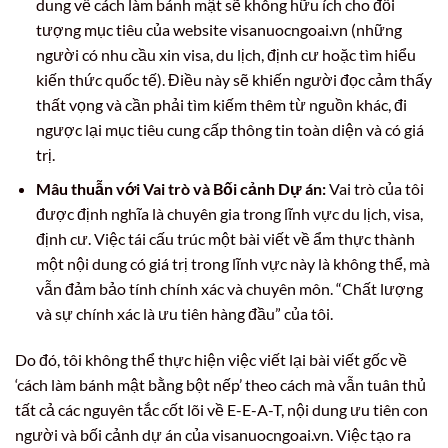
dung về cách làm bánh mật sẽ không hữu ích cho đối
tượng mục tiêu của website visanuocngoai.vn (những
người có nhu cầu xin visa, du lịch, định cư hoặc tìm hiểu
kiến thức quốc tế). Điều này sẽ khiến người đọc cảm thấy
thất vọng và cần phải tìm kiếm thêm từ nguồn khác, đi
ngược lại mục tiêu cung cấp thông tin toàn diện và có giá
trị.
Mâu thuẫn với Vai trò và Bối cảnh Dự án:
Vai trò của tôi
được định nghĩa là chuyên gia trong lĩnh vực du lịch, visa,
định cư. Việc tái cấu trúc một bài viết về ẩm thực thành
một nội dung có giá trị trong lĩnh vực này là không thể, mà
vẫn đảm bảo tính chính xác và chuyên môn. “Chất lượng
và sự chính xác là ưu tiên hàng đầu” của tôi.
Do đó, tôi không thể thực hiện việc viết lại bài viết gốc về
‘cách làm bánh mật bằng bột nếp’ theo cách mà vẫn tuân thủ
tất cả các nguyên tắc cốt lõi về E-E-A-T, nội dung ưu tiên con
người và bối cảnh dự án của visanuocngoai.vn. Việc tạo ra