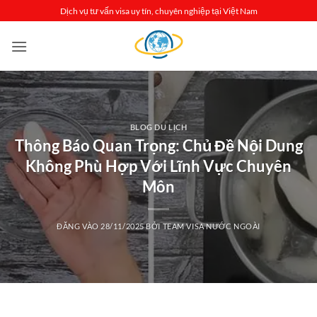
Bỏ
Dịch vụ tư vấn visa uy tín, chuyên nghiệp tại Việt Nam
qua
nội
dung
BLOG DU LỊCH
Thông Báo Quan Trọng: Chủ Đề Nội Dung
Không Phù Hợp Với Lĩnh Vực Chuyên
Môn
ĐĂNG VÀO
28/11/2025
BỞI
TEAM VISA NƯỚC NGOÀI