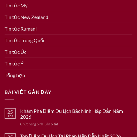
Tin tức Mỹ
Tin tức New Zealand
Tin tức Rumani
Tin tức Trung Quốc
Tin tức Úc
Tin tức Ý
Tổng hợp
BÀI VIẾT GẦN ĐÂY
Khám Phá Điểm Du Lịch Bắc Ninh Hấp Dẫn Năm
25
Th5
2026
ở
Chức năng bình luận bị tắt
Khám
Phá
Top Điểm Du Lịch Tại Pháp Hấp Dẫn Nhất 2026
25