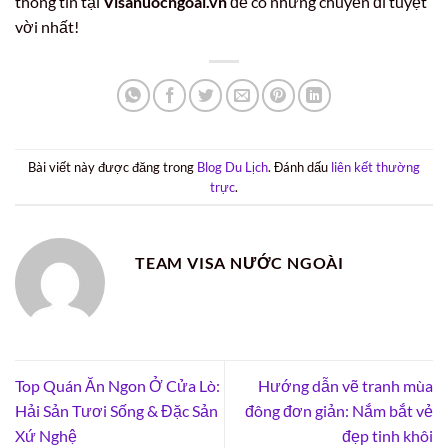
thông tin tại
Visanuocngoai.vn
để có những chuyến đi tuyệt
vời nhất!
Bài viết này được đăng trong
Blog Du Lịch
. Đánh dấu
liên kết thường
trực
.
TEAM VISA NƯỚC NGOÀI
Top Quán Ăn Ngon Ở Cửa Lò:
Hướng dẫn vẽ tranh mùa
Hải Sản Tươi Sống & Đặc Sản
đông đơn giản: Nắm bắt vẻ
Xứ Nghệ
đẹp tinh khôi