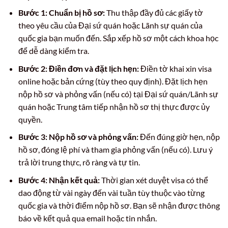
Bước 1: Chuẩn bị hồ sơ:
Thu thập đầy đủ các giấy tờ
theo yêu cầu của Đại sứ quán hoặc Lãnh sự quán của
quốc gia bạn muốn đến. Sắp xếp hồ sơ một cách khoa học
để dễ dàng kiểm tra.
Bước 2: Điền đơn và đặt lịch hẹn:
Điền tờ khai xin visa
online hoặc bản cứng (tùy theo quy định). Đặt lịch hẹn
nộp hồ sơ và phỏng vấn (nếu có) tại Đại sứ quán/Lãnh sự
quán hoặc Trung tâm tiếp nhận hồ sơ thị thực được ủy
quyền.
Bước 3: Nộp hồ sơ và phỏng vấn:
Đến đúng giờ hẹn, nộp
hồ sơ, đóng lệ phí và tham gia phỏng vấn (nếu có). Lưu ý
trả lời trung thực, rõ ràng và tự tin.
Bước 4: Nhận kết quả:
Thời gian xét duyệt visa có thể
dao động từ vài ngày đến vài tuần tùy thuộc vào từng
quốc gia và thời điểm nộp hồ sơ. Bạn sẽ nhận được thông
báo về kết quả qua email hoặc tin nhắn.