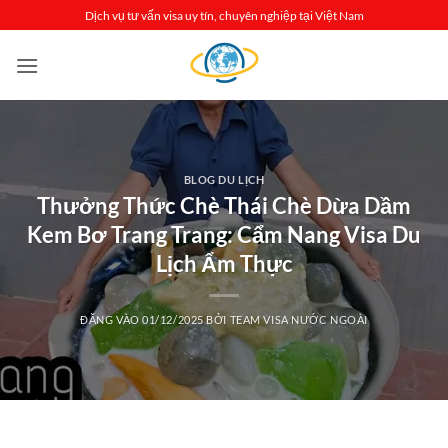
Bỏ
Dịch vụ tư vấn visa uy tín, chuyên nghiệp tại Việt Nam
qua
nội
dung
BLOG DU LỊCH
Thưởng Thức Chè Thái Chè Dừa Dầm
Kem Bơ Trang Trang: Cẩm Nang Visa Du
Lịch Ẩm Thực
ĐĂNG VÀO
01/12/2025
BỞI
TEAM VISA NƯỚC NGOÀI