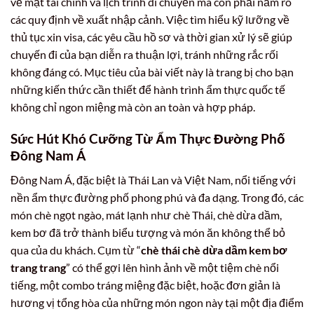
về mặt tài chính và lịch trình di chuyển mà còn phải nắm rõ
các quy định về xuất nhập cảnh. Việc tìm hiểu kỹ lưỡng về
thủ tục xin visa, các yêu cầu hồ sơ và thời gian xử lý sẽ giúp
chuyến đi của bạn diễn ra thuận lợi, tránh những rắc rối
không đáng có. Mục tiêu của bài viết này là trang bị cho bạn
những kiến thức cần thiết để hành trình ẩm thực quốc tế
không chỉ ngon miệng mà còn an toàn và hợp pháp.
Sức Hút Khó Cưỡng Từ Ẩm Thực Đường Phố
Đông Nam Á
Đông Nam Á, đặc biệt là Thái Lan và Việt Nam, nổi tiếng với
nền ẩm thực đường phố phong phú và đa dạng. Trong đó, các
món chè ngọt ngào, mát lạnh như chè Thái, chè dừa dầm,
kem bơ đã trở thành biểu tượng và món ăn không thể bỏ
qua của du khách. Cụm từ “
chè thái chè dừa dầm kem bơ
trang trang
” có thể gợi lên hình ảnh về một tiệm chè nổi
tiếng, một combo tráng miệng đặc biệt, hoặc đơn giản là
hương vị tổng hòa của những món ngon này tại một địa điểm