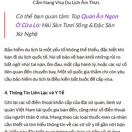
Cẩm Nang Visa Du Lịch Ẩm Thực
Có thể bạn quan tâm: Top
Quán Ăn Ngon
Ở Cửa Lò
: Hải Sản Tươi Sống & Đặc Sản
Xứ Nghệ
Bảo hiểm du lịch là một yếu tố không thể thiếu, đặc biệt khi
bạn đi du lịch quốc tế. Nó sẽ bảo vệ bạn khỏi những rủi ro
bất ngờ như tai nạn, ốm đau, mất cắp hành lý, hoặc các sự cố
liên quan đến chuyến bay. Một số quốc gia thậm chí còn yêu
cầu bảo hiểm du lịch là điều kiện bắt buộc để cấp visa.
4. Thông Tin Liên Lạc và Y Tế
Ghi lại các số điện thoại khẩn cấp của đại sứ quán, lãnh sự
quán Việt Nam tại quốc gia bạn đến, cũng như số điện thoại
của người thân ở nhà. Mang theo các loại thuốc men cá nhân
cần thiết và tìm hiểu thông tin về các cơ sở y tế gần nơi bạn
ở. Việc này đặc biệt quan trọng nếu bạn có tiền sử dị ứng