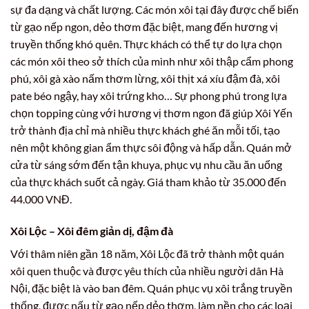
sự đa dạng và chất lượng. Các món xôi tại đây được chế biến
từ gạo nếp ngon, dẻo thơm đặc biệt, mang đến hương vị
truyền thống khó quên. Thực khách có thể tự do lựa chọn
các món xôi theo sở thích của mình như xôi thập cẩm phong
phú, xôi gà xào nấm thơm lừng, xôi thịt xá xíu đậm đà, xôi
pate béo ngậy, hay xôi trứng kho… Sự phong phú trong lựa
chọn topping cùng với hương vị thơm ngon đã giúp Xôi Yến
trở thành địa chỉ mà nhiều thực khách ghé ăn mỗi tối, tạo
nên một không gian ẩm thực sôi động và hấp dẫn. Quán mở
cửa từ sáng sớm đến tận khuya, phục vụ nhu cầu ăn uống
của thực khách suốt cả ngày. Giá tham khảo từ 35.000 đến
44.000 VNĐ.
Xôi Lộc – Xôi đêm giản dị, đậm đà
Với thâm niên gần 18 năm, Xôi Lộc đã trở thành một quán
xôi quen thuộc và được yêu thích của nhiều người dân Hà
Nội, đặc biệt là vào ban đêm. Quán phục vụ xôi trắng truyền
thống, được nấu từ gạo nếp dẻo thơm, làm nền cho các loại