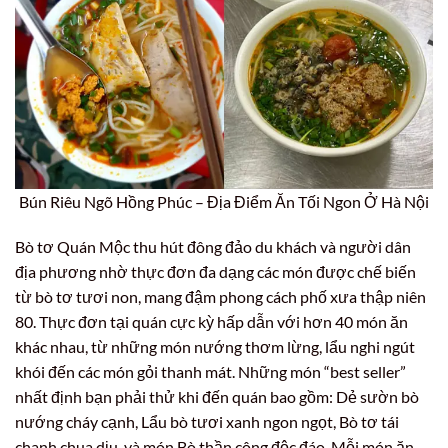
Bún Riêu Ngõ Hồng Phúc – Địa Điểm Ăn Tối Ngon Ở Hà Nội
Bò tơ Quán Mộc thu hút đông đảo du khách và người dân
địa phương nhờ thực đơn đa dạng các món được chế biến
từ bò tơ tươi non, mang đậm phong cách phố xưa thập niên
80. Thực đơn tại quán cực kỳ hấp dẫn với hơn 40 món ăn
khác nhau, từ những món nướng thơm lừng, lẩu nghi ngút
khói đến các món gỏi thanh mát. Những món “best seller”
nhất định bạn phải thử khi đến quán bao gồm: Dẻ sườn bò
nướng cháy cạnh, Lẩu bò tươi xanh ngon ngọt, Bò tơ tái
chanh chua dịu, và món Bò thần công độc đáo. Mỗi món ăn