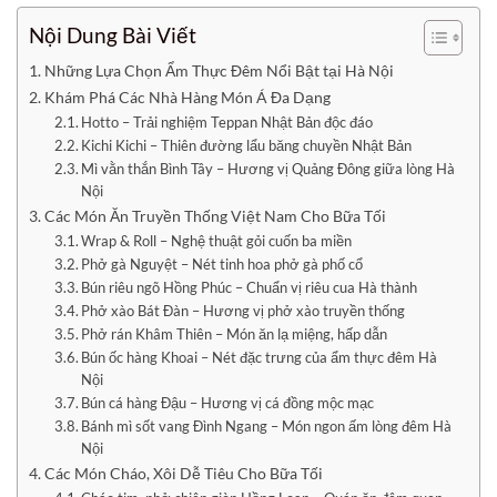
Nội Dung Bài Viết
Những Lựa Chọn Ẩm Thực Đêm Nổi Bật tại Hà Nội
Khám Phá Các Nhà Hàng Món Á Đa Dạng
Hotto – Trải nghiệm Teppan Nhật Bản độc đáo
Kichi Kichi – Thiên đường lẩu băng chuyền Nhật Bản
Mì vằn thắn Bình Tây – Hương vị Quảng Đông giữa lòng Hà
Nội
Các Món Ăn Truyền Thống Việt Nam Cho Bữa Tối
Wrap & Roll – Nghệ thuật gỏi cuốn ba miền
Phở gà Nguyệt – Nét tinh hoa phở gà phố cổ
Bún riêu ngõ Hồng Phúc – Chuẩn vị riêu cua Hà thành
Phở xào Bát Đàn – Hương vị phở xào truyền thống
Phở rán Khâm Thiên – Món ăn lạ miệng, hấp dẫn
Bún ốc hàng Khoai – Nét đặc trưng của ẩm thực đêm Hà
Nội
Bún cá hàng Đậu – Hương vị cá đồng mộc mạc
Bánh mì sốt vang Đình Ngang – Món ngon ấm lòng đêm Hà
Nội
Các Món Cháo, Xôi Dễ Tiêu Cho Bữa Tối