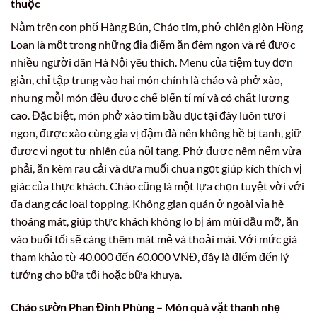
thuộc
Nằm trên con phố Hàng Bún, Cháo tim, phở chiên giòn Hồng
Loan là một trong những địa điểm ăn đêm ngon và rẻ được
nhiều người dân Hà Nội yêu thích. Menu của tiệm tuy đơn
giản, chỉ tập trung vào hai món chính là cháo và phở xào,
nhưng mỗi món đều được chế biến tỉ mỉ và có chất lượng
cao. Đặc biệt, món phở xào tim bầu dục tại đây luôn tươi
ngon, được xào cùng gia vị đậm đà nên không hề bị tanh, giữ
được vị ngọt tự nhiên của nội tạng. Phở được nêm nếm vừa
phải, ăn kèm rau cải và dưa muối chua ngọt giúp kích thích vị
giác của thực khách. Cháo cũng là một lựa chọn tuyệt vời với
đa dạng các loại topping. Không gian quán ở ngoài vỉa hè
thoáng mát, giúp thực khách không lo bị ám mùi dầu mỡ, ăn
vào buổi tối sẽ càng thêm mát mẻ và thoải mái. Với mức giá
tham khảo từ 40.000 đến 60.000 VNĐ, đây là điểm đến lý
tưởng cho bữa tối hoặc bữa khuya.
Cháo sườn Phan Đình Phùng – Món quà vặt thanh nhẹ