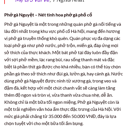
Phở gà Nguyệt – Nét tinh hoa phở gà phố cổ
Phở gà Nguyệt là một trong những quán phở gà nổi tiếng và
lâu đời nhất trong khu vực phố cổ Hà Nội, mang đến hương
vị phở gà truyền thống khó quên. Quán phục vụ đa dạng các
loại phở gà như phở nước, phở trộn, miến gà, đáp ứng mọi
sở thích của thực khách. Một bát phở tại đây luôn đầy đặn
với sợi phở mềm, lạc rang bùi, rau sống thanh mát và đặc
biệt là phần thịt gà được cho khá nhiều, bạn có thể tùy chọn
phần gà theo sở thích như đùi gà, lườn gà, hay cánh gà. Nước
dùng phở gà Nguyệt được ninh từ xương gà, trong veo và
đậm đà, kết hợp với một chút chanh vắt sẽ càng làm tăng
thêm độ ngon và tròn vị, vừa thanh vừa chua nhẹ, dễ ăn.
Không chỉ là một bữa tối ngon miệng, Phở gà Nguyệt còn là
một trải nghiệm văn hóa ẩm thực đặc trưng của Hà Nội. Với
mức giá phải chăng từ 35.000 đến 50.000 VNĐ, đây là lựa
chọn tuyệt vời cho một bữa tối ấm bụng.