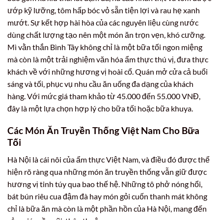
ướp kỹ lưỡng, tôm hấp bóc vỏ sẵn tiện lợi và rau hẹ xanh
mướt. Sự kết hợp hài hòa của các nguyên liệu cùng nước
dùng chất lượng tạo nên một món ăn trọn vẹn, khó cưỡng.
Mì vằn thắn Bình Tây không chỉ là một bữa tối ngon miệng
mà còn là một trải nghiệm văn hóa ẩm thực thú vị, đưa thực
khách về với những hương vị hoài cổ. Quán mở cửa cả buổi
sáng và tối, phục vụ nhu cầu ăn uống đa dạng của khách
hàng. Với mức giá tham khảo từ 45.000 đến 55.000 VNĐ,
đây là một lựa chọn hợp lý cho bữa tối hoặc bữa khuya.
Các Món Ăn Truyền Thống Việt Nam Cho Bữa
Tối
Hà Nội là cái nôi của ẩm thực Việt Nam, và điều đó được thể
hiện rõ ràng qua những món ăn truyền thống vẫn giữ được
hương vị tinh túy qua bao thế hệ. Những tô phở nóng hổi,
bát bún riêu cua đậm đà hay món gỏi cuốn thanh mát không
chỉ là bữa ăn mà còn là một phần hồn của Hà Nội, mang đến