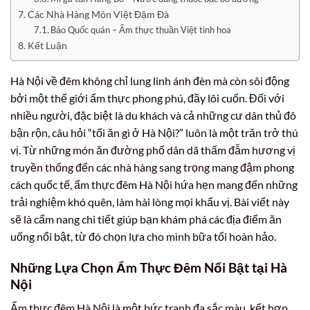
Các Nhà Hàng Món Việt Đậm Đà
Bảo Quốc quán – Ẩm thực thuần Việt tinh hoa
Kết Luận
Hà Nội về đêm không chỉ lung linh ánh đèn mà còn sôi động
bởi một thế giới ẩm thực phong phú, đầy lôi cuốn. Đối với
nhiều người, đặc biệt là du khách và cả những cư dân thủ đô
bận rộn, câu hỏi “tối ăn gì ở Hà Nội?” luôn là một trăn trở thú
vị. Từ những món ăn đường phố dân dã thấm đẫm hương vị
truyền thống đến các nhà hàng sang trọng mang đậm phong
cách quốc tế, ẩm thực đêm Hà Nội hứa hẹn mang đến những
trải nghiệm khó quên, làm hài lòng mọi khẩu vị. Bài viết này
sẽ là cẩm nang chi tiết giúp bạn khám phá các địa điểm ăn
uống nổi bật, từ đó chọn lựa cho mình bữa tối hoàn hảo.
Những Lựa Chọn Ẩm Thực Đêm Nổi Bật tại Hà
Nội
Ẩm thực đêm Hà Nội là một bức tranh đa sắc màu, kết hợp