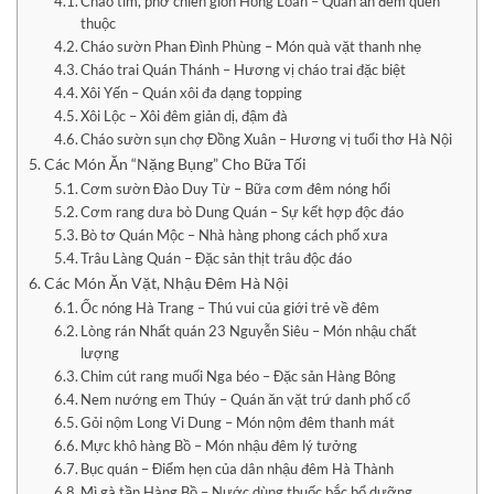
Cháo tim, phở chiên giòn Hồng Loan – Quán ăn đêm quen
thuộc
Cháo sườn Phan Đình Phùng – Món quà vặt thanh nhẹ
Cháo trai Quán Thánh – Hương vị cháo trai đặc biệt
Xôi Yến – Quán xôi đa dạng topping
Xôi Lộc – Xôi đêm giản dị, đậm đà
Cháo sườn sụn chợ Đồng Xuân – Hương vị tuổi thơ Hà Nội
Các Món Ăn “Nặng Bụng” Cho Bữa Tối
Cơm sườn Đào Duy Từ – Bữa cơm đêm nóng hổi
Cơm rang dưa bò Dung Quán – Sự kết hợp độc đáo
Bò tơ Quán Mộc – Nhà hàng phong cách phố xưa
Trâu Làng Quán – Đặc sản thịt trâu độc đáo
Các Món Ăn Vặt, Nhậu Đêm Hà Nội
Ốc nóng Hà Trang – Thú vui của giới trẻ về đêm
Lòng rán Nhất quán 23 Nguyễn Siêu – Món nhậu chất
lượng
Chim cút rang muối Nga béo – Đặc sản Hàng Bông
Nem nướng em Thúy – Quán ăn vặt trứ danh phố cổ
Gỏi nộm Long Vi Dung – Món nộm đêm thanh mát
Mực khô hàng Bồ – Món nhậu đêm lý tưởng
Bục quán – Điểm hẹn của dân nhậu đêm Hà Thành
Mì gà tần Hàng Bồ – Nước dùng thuốc bắc bổ dưỡng