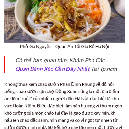
Phở Gà Nguyệt – Quán Ăn Tối Giá Rẻ Hà Nội
Có thể bạn quan tâm: Khám Phá Các
Quán Bánh Xèo Gần Đây Nhất
Tại Tp.hcm
Không thua kém cháo sườn Phan Đình Phùng về độ nổi
tiếng, cháo sườn sụn chợ Đồng Xuân cũng là một địa điểm
ăn đêm “ruột” của nhiều người dân Hà Nội, đặc biệt là khu
vực Hoàn Kiếm. Điều đặc biệt làm nên hương vị thơm ngon
khó cưỡng của món cháo tại đây là gạo được xay mịn, khi
nấu lên cháo đặc sánh, mịn màng và có vị ngọt tự nhiên từ
sườn được ninh nhừ. Sự kết hợp này tạo nên một hương vị