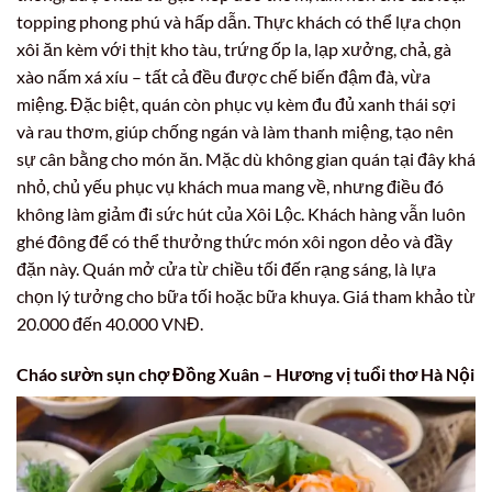
topping phong phú và hấp dẫn. Thực khách có thể lựa chọn
xôi ăn kèm với thịt kho tàu, trứng ốp la, lạp xưởng, chả, gà
xào nấm xá xíu – tất cả đều được chế biến đậm đà, vừa
miệng. Đặc biệt, quán còn phục vụ kèm đu đủ xanh thái sợi
và rau thơm, giúp chống ngán và làm thanh miệng, tạo nên
sự cân bằng cho món ăn. Mặc dù không gian quán tại đây khá
nhỏ, chủ yếu phục vụ khách mua mang về, nhưng điều đó
không làm giảm đi sức hút của Xôi Lộc. Khách hàng vẫn luôn
ghé đông để có thể thưởng thức món xôi ngon dẻo và đầy
đặn này. Quán mở cửa từ chiều tối đến rạng sáng, là lựa
chọn lý tưởng cho bữa tối hoặc bữa khuya. Giá tham khảo từ
20.000 đến 40.000 VNĐ.
Cháo sườn sụn chợ Đồng Xuân – Hương vị tuổi thơ Hà Nội