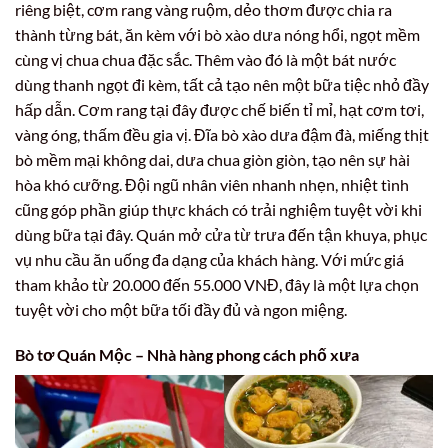
riêng biệt, cơm rang vàng ruộm, dẻo thơm được chia ra
thành từng bát, ăn kèm với bò xào dưa nóng hổi, ngọt mềm
cùng vị chua chua đặc sắc. Thêm vào đó là một bát nước
dùng thanh ngọt đi kèm, tất cả tạo nên một bữa tiệc nhỏ đầy
hấp dẫn. Cơm rang tại đây được chế biến tỉ mỉ, hạt cơm tơi,
vàng óng, thấm đều gia vị. Đĩa bò xào dưa đậm đà, miếng thịt
bò mềm mại không dai, dưa chua giòn giòn, tạo nên sự hài
hòa khó cưỡng. Đội ngũ nhân viên nhanh nhẹn, nhiệt tình
cũng góp phần giúp thực khách có trải nghiệm tuyệt vời khi
dùng bữa tại đây. Quán mở cửa từ trưa đến tận khuya, phục
vụ nhu cầu ăn uống đa dạng của khách hàng. Với mức giá
tham khảo từ 20.000 đến 55.000 VNĐ, đây là một lựa chọn
tuyệt vời cho một bữa tối đầy đủ và ngon miệng.
Bò tơ Quán Mộc – Nhà hàng phong cách phố xưa