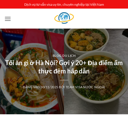
Bỏ
Dịch vụ tư vấn visa uy tín, chuyên nghiệp tại Việt Nam
qua
nội
dung
BLOG DU LỊCH
Tối ăn gì ở Hà Nội? Gợi ý 20+ Địa điểm ẩm
thực đêm hấp dẫn
ĐĂNG VÀO
30/11/2025
BỞI
TEAM VISA NƯỚC NGOÀI