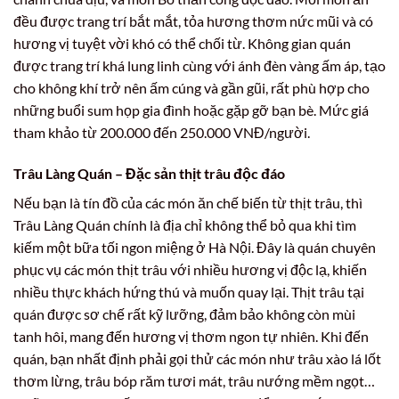
đều được trang trí bắt mắt, tỏa hương thơm nức mũi và có
hương vị tuyệt vời khó có thể chối từ. Không gian quán
được trang trí khá lung linh cùng với ánh đèn vàng ấm áp, tạo
cho không khí trở nên ấm cúng và gần gũi, rất phù hợp cho
những buổi sum họp gia đình hoặc gặp gỡ bạn bè. Mức giá
tham khảo từ 200.000 đến 250.000 VNĐ/người.
Trâu Làng Quán – Đặc sản thịt trâu độc đáo
Nếu bạn là tín đồ của các món ăn chế biến từ thịt trâu, thì
Trâu Làng Quán chính là địa chỉ không thể bỏ qua khi tìm
kiếm một bữa tối ngon miệng ở Hà Nội. Đây là quán chuyên
phục vụ các món thịt trâu với nhiều hương vị độc lạ, khiến
nhiều thực khách hứng thú và muốn quay lại. Thịt trâu tại
quán được sơ chế rất kỹ lưỡng, đảm bảo không còn mùi
tanh hôi, mang đến hương vị thơm ngon tự nhiên. Khi đến
quán, bạn nhất định phải gọi thử các món như trâu xào lá lốt
thơm lừng, trâu bóp răm tươi mát, trâu nướng mềm ngọt…