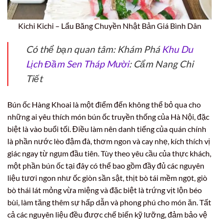
Kichi Kichi – Lẩu Băng Chuyền Nhật Bản Giá Bình Dân
Có thể bạn quan tâm: Khám Phá
Khu Du
Lịch Đầm Sen Tháp Mười
: Cẩm Nang Chi
Tiết
Bún ốc Hàng Khoai là một điểm đến không thể bỏ qua cho
những ai yêu thích món bún ốc truyền thống của Hà Nội, đặc
biệt là vào buổi tối. Điều làm nên danh tiếng của quán chính
là phần nước lèo đậm đà, thơm ngon và cay nhẹ, kích thích vị
giác ngay từ ngụm đầu tiên. Tùy theo yêu cầu của thực khách,
một phần bún ốc tại đây có thể bao gồm đầy đủ các nguyên
liệu tươi ngon như ốc giòn sần sật, thịt bò tái mềm ngọt, giò
bò thái lát mỏng vừa miệng và đặc biệt là trứng vịt lộn béo
bùi, làm tăng thêm sự hấp dẫn và phong phú cho món ăn. Tất
cả các nguyên liệu đều được chế biến kỹ lưỡng, đảm bảo vệ