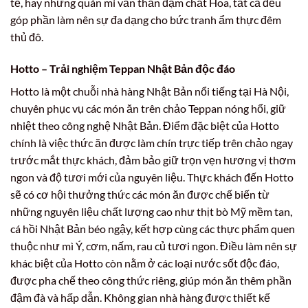
tế, hay những quán mì vằn thắn đậm chất Hoa, tất cả đều
góp phần làm nên sự đa dạng cho bức tranh ẩm thực đêm
thủ đô.
Hotto – Trải nghiệm Teppan Nhật Bản độc đáo
Hotto là một chuỗi nhà hàng Nhật Bản nổi tiếng tại Hà Nội,
chuyên phục vụ các món ăn trên chảo Teppan nóng hổi, giữ
nhiệt theo công nghệ Nhật Bản. Điểm đặc biệt của Hotto
chính là việc thức ăn được làm chín trực tiếp trên chảo ngay
trước mắt thực khách, đảm bảo giữ trọn vẹn hương vị thơm
ngon và độ tươi mới của nguyên liệu. Thực khách đến Hotto
sẽ có cơ hội thưởng thức các món ăn được chế biến từ
những nguyên liệu chất lượng cao như thịt bò Mỹ mềm tan,
cá hồi Nhật Bản béo ngậy, kết hợp cùng các thực phẩm quen
thuộc như mì Ý, cơm, nấm, rau củ tươi ngon. Điều làm nên sự
khác biệt của Hotto còn nằm ở các loại nước sốt độc đáo,
được pha chế theo công thức riêng, giúp món ăn thêm phần
đậm đà và hấp dẫn. Không gian nhà hàng được thiết kế