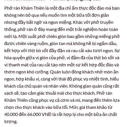
Phở rán Khâm Thiên là một địa chỉ ẩm thực độc đáo mà bạn
không nên bỏ qua nếu muốn tìm một bữa tối đơn giản
nhưng đầy bất ngờ và ngon miệng. Khác với phở truyền
thống, phở rán ở đây mang đến một trải nghiệm hoàn toàn
mới lạ. Một suất phở chiên giòn bao gồm những miếng phở
được chiên vàng ruộm, giòn tan mà không hề bị ngấm dầu,
kết hợp với thịt bò sốt đầy đặn và rau cải xào tươi ngon. Sự
hòa quyện giữa vị giòn của phở, vị đậm đà của thịt bò sốt và
vị thanh mát của rau cải tạo nên một sự kết hợp độc đáo và
thơm ngon khó cưỡng. Quán luôn đông khách nhờ món ăn
ngon, hợp khẩu vị, cùng với thái độ phục vụ nhiệt tình, hiếu
khách của chủ quán và nhân viên. Không gian quán cũng rất
sạch sẽ, tạo cảm giác thoải mái cho thực khách. Phở rán
Khâm Thiên cũng phục vụ cả cơm và mì, mang đến thêm lựa
chọn cho thực khách vào bữa tối. Mức giá tham khảo từ
40.000 đến 66.000 VNĐ là rất hợp lý cho một bữa ăn chất
lượng.