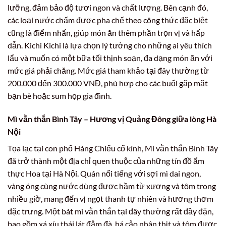
lưỡng, đảm bảo độ tươi ngon và chất lượng. Bên cạnh đó,
các loại nước chấm được pha chế theo công thức đặc biệt
cũng là điểm nhấn, giúp món ăn thêm phần trọn vị và hấp
dẫn. Kichi Kichi là lựa chọn lý tưởng cho những ai yêu thích
lẩu và muốn có một bữa tối thịnh soạn, đa dạng món ăn với
mức giá phải chăng. Mức giá tham khảo tại đây thường từ
200.000 đến 300.000 VNĐ, phù hợp cho các buổi gặp mặt
bạn bè hoặc sum họp gia đình.
Mì vằn thắn Bình Tây – Hương vị Quảng Đông giữa lòng Hà
Nội
Tọa lạc tại con phố Hàng Chiếu cổ kính, Mì vằn thắn Bình Tây
đã trở thành một địa chỉ quen thuộc của những tín đồ ẩm
thực Hoa tại Hà Nội. Quán nổi tiếng với sợi mì dai ngon,
vàng óng cùng nước dùng được hầm từ xương và tôm trong
nhiều giờ, mang đến vị ngọt thanh tự nhiên và hương thơm
đặc trưng. Một bát mì vằn thắn tại đây thường rất đầy đặn,
bao gồm xá xíu thái lát đậm đà, há cảo nhân thịt và tôm được