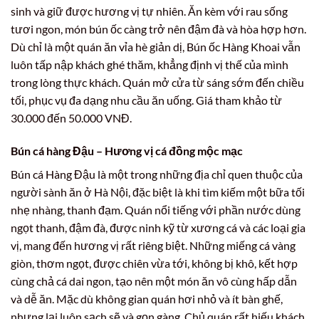
sinh và giữ được hương vị tự nhiên. Ăn kèm với rau sống
tươi ngon, món bún ốc càng trở nên đậm đà và hòa hợp hơn.
Dù chỉ là một quán ăn vỉa hè giản dị, Bún ốc Hàng Khoai vẫn
luôn tấp nập khách ghé thăm, khẳng định vị thế của mình
trong lòng thực khách. Quán mở cửa từ sáng sớm đến chiều
tối, phục vụ đa dạng nhu cầu ăn uống. Giá tham khảo từ
30.000 đến 50.000 VNĐ.
Bún cá hàng Đậu – Hương vị cá đồng mộc mạc
Bún cá Hàng Đậu là một trong những địa chỉ quen thuộc của
người sành ăn ở Hà Nội, đặc biệt là khi tìm kiếm một bữa tối
nhẹ nhàng, thanh đạm. Quán nổi tiếng với phần nước dùng
ngọt thanh, đậm đà, được ninh kỹ từ xương cá và các loại gia
vị, mang đến hương vị rất riêng biệt. Những miếng cá vàng
giòn, thơm ngọt, được chiên vừa tới, không bị khô, kết hợp
cùng chả cá dai ngon, tạo nên một món ăn vô cùng hấp dẫn
và dễ ăn. Mặc dù không gian quán hơi nhỏ và ít bàn ghế,
nhưng lại luôn sạch sẽ và gọn gàng. Chủ quán rất hiếu khách