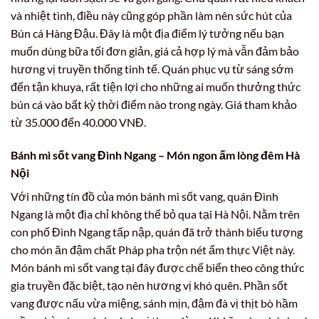
và nhiệt tình, điều này cũng góp phần làm nên sức hút của
Bún cá Hàng Đậu. Đây là một địa điểm lý tưởng nếu bạn
muốn dùng bữa tối đơn giản, giá cả hợp lý mà vẫn đảm bảo
hương vị truyền thống tinh tế. Quán phục vụ từ sáng sớm
đến tận khuya, rất tiện lợi cho những ai muốn thưởng thức
bún cá vào bất kỳ thời điểm nào trong ngày. Giá tham khảo
từ 35.000 đến 40.000 VNĐ.
Bánh mì sốt vang Đình Ngang – Món ngon ấm lòng đêm Hà
Nội
Với những tín đồ của món bánh mì sốt vang, quán Đình
Ngang là một địa chỉ không thể bỏ qua tại Hà Nội. Nằm trên
con phố Đình Ngang tấp nập, quán đã trở thành biểu tượng
cho món ăn đậm chất Pháp pha trộn nét ẩm thực Việt này.
Món bánh mì sốt vang tại đây được chế biến theo công thức
gia truyền đặc biệt, tạo nên hương vị khó quên. Phần sốt
vang được nấu vừa miệng, sánh mịn, đậm đà vị thịt bò hầm