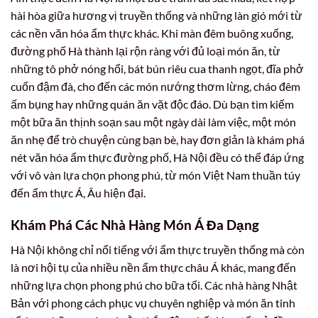
hài hòa giữa hương vị truyền thống và những làn gió mới từ
các nền văn hóa ẩm thực khác. Khi màn đêm buông xuống,
đường phố Hà thành lại rộn ràng với đủ loại món ăn, từ
những tô phở nóng hổi, bát bún riêu cua thanh ngọt, đĩa phở
cuốn đậm đà, cho đến các món nướng thơm lừng, cháo đêm
ấm bụng hay những quán ăn vặt độc đáo. Dù bạn tìm kiếm
một bữa ăn thịnh soạn sau một ngày dài làm việc, một món
ăn nhẹ để trò chuyện cùng bạn bè, hay đơn giản là khám phá
nét văn hóa ẩm thực đường phố, Hà Nội đều có thể đáp ứng
với vô vàn lựa chọn phong phú, từ món Việt Nam thuần túy
đến ẩm thực Á, Âu hiện đại.
Khám Phá Các Nhà Hàng Món Á Đa Dạng
Hà Nội không chỉ nổi tiếng với ẩm thực truyền thống mà còn
là nơi hội tụ của nhiều nền ẩm thực châu Á khác, mang đến
những lựa chọn phong phú cho bữa tối. Các nhà hàng Nhật
Bản với phong cách phục vụ chuyên nghiệp và món ăn tinh