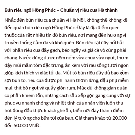
Bún riêu ngõ Hồng Phúc – Chuẩn vị riêu cua Hà thành
Nhắc đến bún riêu cua chuẩn vị Hà Nội, không thể không kể
đến quán bún riêu ngõ Hồng Phúc. Đây là địa điểm quen
thuộc của rất nhiều tín đồ bún riêu, nơi mang đến hương vị
truyền thống đậm đà và khó quên. Bún riêu tại đây nổi bật
với phần riêu cua đầy gạch, béo ngậy và giá cả vô cùng phải
chăng. Nước dùng được nêm nếm vừa chua vừa ngọt, thơm
dậy mùi mắm tôm đặc trưng, ăn kèm với rau sống tươi ngon
giúp kích thích vị giác tối đa. Một tô bún riêu đầy đủ bao gồm
sợi bún to, riêu cua được phi hành thơm lừng, đậu phụ mềm
mại, thịt bò ngọt và quẩy giòn rụm. Mặc dù không gian quán
có phần khiêm tốn, nhưng cách sắp xếp gọn gàng cùng với sự
phục vụ nhanh chóng và nhiệt tình của nhân viên luôn thu
hút đông đảo thực khách ghé ăn, biến nơi đây thành điểm
đến lý tưởng cho bữa tối của bạn. Giá tham khảo từ 20.000
đến 50.000 VNĐ.