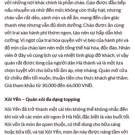
với những nơi khác chính là phần cháo. Gạo được đầu bếp
nấu nhuyễn và nhừ đến mức không còn thấy hạt, nhưng
cháo vẫn rất dẻo, sánh mịn và dễ ăn, mang đến cảm giác
thanh nhẹ nhưng vẫn đủ dinh dưỡng. Cháo được ăn cùng
với trai xào hành phi thơm ngon, tạo nên sự hấp dẫn khó
cưỡng. Vị ngọt của trai hòa quyện với vị béo của hành phi và
độ mịn của cháo làm nên một tổng thể hài hòa, độc đáo. Nhân
viên ở đây vô cùng lịch sự và nhiệt tình giúp đỡ khách, vì vậy
quán rất được lòng của người dân Hà thành và là một lựa
chọn tuyệt vời cho bữa tối ấm áp, nhẹ nhàng. Quán mở cửa
từ chiều đến tối muộn, thuận tiện cho thực khách ghé thăm.
Giá tham khảo từ 30.000 đến 66.000 VNĐ.
Xôi Yến – Quán xôi đa dạng topping
Xôi Yến đã trở thành một cái tên không thể không nhắc đến
khi nói về các món xôi ngon ở Hà Nội, đặc biệt là vào buổi tối.
Xôi vốn là món ăn quen thuộc, có thể dùng cho bữa sáng
hoặc bữa tối, và tại Xôi Yến, món ăn này được nâng tầm với