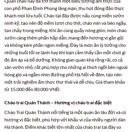
Quán cháo này đã trở thành một biểu tượng ẩm thực của
con phố Phan Đình Phùng lãng mạn, thu hút đông đảo thực
khách mọi lứa tuổi. Cháo tại đây được nấu cùng miến sườn
ninh kỹ, tạo nên độ mềm tươi cho thịt, cháo mịn và béo ngậy,
tan chảy trong miệng. Khi ăn cùng quẩy nóng giòn, món cháo
sườn càng thêm phần hấp dẫn, mang đến hương vị gần gũi
và không kém phần ngon miệng. Đây là món ăn lý tưởng cho
những buổi tối se lạnh hay khi bạn cảm thấy cần một chút gì
đó ấm áp và bổ dưỡng. Không gian quán khá rộng rãi, có cả
sân vườn nhỏ, rất phù hợp cho những ai thích ngồi bên ngoài
hóng gió và ngắm nhìn đường phố Hà Nội về đêm, tạo nên
một trải nghiệm ẩm thực thư thái và dễ chịu. Giá tham khảo
từ 15.000 đến 80.000 VNĐ.
Cháo trai Quán Thánh – Hương vị cháo trai đặc biệt
Cháo Trai Quán Thánh nổi tiếng là một quán ăn lâu đời và có
hương vị đặc biệt, phù hợp với khẩu vị của nhiều người dân
Hà thành. Điểm khác biệt lớn nhất của cháo trai tại đây so