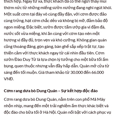
thích hợp. Ngay từ xa, thực khách đã có thể ngửi thấy mùi
thơm nức từ những miếng sườn nướng đang nghi ngút khói.
Một suất cơm tại đây vô cùng đầy đặn, với cơm được đảo
cùng trứng, hạt cơm chắc dẻo và không bị mỡ, đảm bảo độ
ngon miệng. Đặc biệt, sườn được tẩm ướp gia vị đậm đà,
nước sốt vừa miệng, khi ăn cùng với cơm tạo nên một
hương vị đầy đủ, trọn vẹn và khó cưỡng. Không gian quán
cũng thoáng đãng, gọn gàng, bàn ghế sắp xếp trật tự, tạo
thiện cảm với thực khách ngay từ cái nhìn đầu tiên. Cơm
sườn Đào Duy Từ là lựa chọn lý tưởng cho một bữa tối ấm
bụng, quen thuộc nhưng vẫn đầy hấp dẫn. Quán mở cửa từ
sáng đến tối muộn. Giá tham khảo từ 30.000 đến 66.000
VNĐ.
Cơm rang dưa bò Dung Quán – Sự kết hợp độc đáo
Cơm rang dưa bò Dung Quán, nằm trên con phố Mã Mây
nhộn nhịp, mang đến một trải nghiệm ẩm thực khác biệt và
độc đáo cho bữa tối ở Hà Nội. Quán nổi bật với cách phục vụ