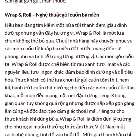
cảm giác gần gũi, thân thuộc.
Wrap & Roll – Nghệ thuật gỏi cuốn ba miền
Nếu bạn đang tìm kiếm một bữa tối thanh đạm, giàu dinh
dưỡng nhưng vẫn đầy hương vị, Wrap & Roll là một lựa
chọn không thể bỏ qua. Chuỗi nhà hàng này chuyên phục vụ
các món cuốn từ khắp ba miền đất nước, mang đến sự
phong phú và tinh tế trong từng hương vị. Các món gỏi cuốn
tại Wrap & Roll được chế biến từ rau xanh tươi mát và các
nguyên liệu tươi ngon khác, đảm bảo dinh dưỡng và dễ tiêu
hóa. Thực khách có thể lựa chọn từ gỏi cuốn tôm thịt, nem
lụi, bánh ướt cuốn thịt nướng cho đến các món cuốn độc đáo
khác, mỗi món đều mang một nét đặc trưng riêng. Không
gian quán tuy không quá rộng nhưng được sắp xếp gọn gàng,
ấm cúng và độc đáo, tạo cảm giác thoải mái, riêng tư cho
thực khách khi dùng bữa. Wrap & Roll là điểm đến lý tưởng
cho những ai muốn thưởng thức ẩm thực Việt Nam một
cách nhẹ nhàng, tinh tế vào buổi tối. Mức giá tham khảo chỉ