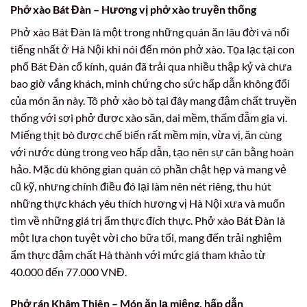
Phở xào Bát Đàn – Hương vị phở xào truyền thống
Phở xào Bát Đàn là một trong những quán ăn lâu đời và nổi
tiếng nhất ở Hà Nội khi nói đến món phở xào. Tọa lạc tại con
phố Bát Đàn cổ kính, quán đã trải qua nhiều thập kỷ và chưa
bao giờ vắng khách, minh chứng cho sức hấp dẫn không đổi
của món ăn này. Tô phở xào bò tại đây mang đậm chất truyền
thống với sợi phở được xào săn, dai mềm, thấm đẫm gia vị.
Miếng thịt bò được chế biến rất mềm mịn, vừa vị, ăn cùng
với nước dùng trong veo hấp dẫn, tạo nên sự cân bằng hoàn
hảo. Mặc dù không gian quán có phần chật hẹp và mang vẻ
cũ kỹ, nhưng chính điều đó lại làm nên nét riêng, thu hút
những thực khách yêu thích hương vị Hà Nội xưa và muốn
tìm về những giá trị ẩm thực đích thực. Phở xào Bát Đàn là
một lựa chọn tuyệt vời cho bữa tối, mang đến trải nghiệm
ẩm thực đậm chất Hà thành với mức giá tham khảo từ
40.000 đến 77.000 VNĐ.
Phở rán Khâm Thiên – Món ăn lạ miệng, hấp dẫn