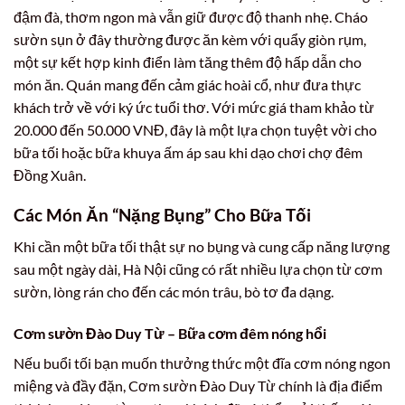
đậm đà, thơm ngon mà vẫn giữ được độ thanh nhẹ. Cháo
sườn sụn ở đây thường được ăn kèm với quẩy giòn rụm,
một sự kết hợp kinh điển làm tăng thêm độ hấp dẫn cho
món ăn. Quán mang đến cảm giác hoài cổ, như đưa thực
khách trở về với ký ức tuổi thơ. Với mức giá tham khảo từ
20.000 đến 50.000 VNĐ, đây là một lựa chọn tuyệt vời cho
bữa tối hoặc bữa khuya ấm áp sau khi dạo chơi chợ đêm
Đồng Xuân.
Các Món Ăn “Nặng Bụng” Cho Bữa Tối
Khi cần một bữa tối thật sự no bụng và cung cấp năng lượng
sau một ngày dài, Hà Nội cũng có rất nhiều lựa chọn từ cơm
sườn, lòng rán cho đến các món trâu, bò tơ đa dạng.
Cơm sườn Đào Duy Từ – Bữa cơm đêm nóng hổi
Nếu buổi tối bạn muốn thưởng thức một đĩa cơm nóng ngon
miệng và đầy đặn, Cơm sườn Đào Duy Từ chính là địa điểm