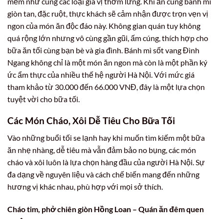
mềm nhừ cùng các loại gia vị thơm lừng. Khi ăn cùng bánh mì
giòn tan, đặc ruột, thực khách sẽ cảm nhận được trọn vẹn vị
ngon của món ăn độc đáo này. Không gian quán tuy không
quá rộng lớn nhưng vô cùng gần gũi, ấm cúng, thích hợp cho
bữa ăn tối cùng bạn bè và gia đình. Bánh mì sốt vang Đình
Ngang không chỉ là một món ăn ngon mà còn là một phần ký
ức ẩm thực của nhiều thế hệ người Hà Nội. Với mức giá
tham khảo từ 30.000 đến 66.000 VNĐ, đây là một lựa chọn
tuyệt vời cho bữa tối.
Các Món Cháo, Xôi Dễ Tiêu Cho Bữa Tối
Vào những buổi tối se lạnh hay khi muốn tìm kiếm một bữa
ăn nhẹ nhàng, dễ tiêu mà vẫn đảm bảo no bụng, các món
cháo và xôi luôn là lựa chọn hàng đầu của người Hà Nội. Sự
đa dạng về nguyên liệu và cách chế biến mang đến những
hương vị khác nhau, phù hợp với mọi sở thích.
Cháo tim, phở chiên giòn Hồng Loan – Quán ăn đêm quen