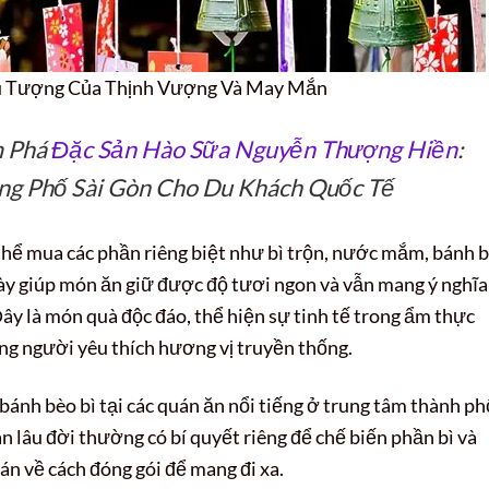
u Tượng Của Thịnh Vượng Và May Mắn
m Phá
Đặc Sản Hào Sữa Nguyễn Thượng Hiền
:
g Phố Sài Gòn Cho Du Khách Quốc Tế
thể mua các phần riêng biệt như bì trộn, nước mắm, bánh 
này giúp món ăn giữ được độ tươi ngon và vẫn mang ý nghĩa
y là món quà độc đáo, thể hiện sự tinh tế trong ẩm thực
g người yêu thích hương vị truyền thống.
ánh bèo bì tại các quán ăn nổi tiếng ở trung tâm thành ph
âu đời thường có bí quyết riêng để chế biến phần bì và
n về cách đóng gói để mang đi xa.