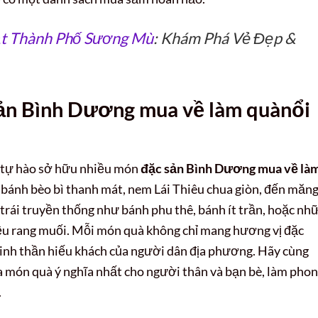
ạt Thành Phố Sương Mù
: Khám Phá Vẻ Đẹp &
ản Bình Dương mua về làm quà
nổi
 tự hào sở hữu nhiều món
đặc sản Bình Dương mua về là
 bánh bèo bì thanh mát, nem Lái Thiêu chua giòn, đến măn
h trái truyền thống như bánh phu thê, bánh ít trần, hoặc nh
iều rang muối. Mỗi món quà không chỉ mang hương vị đặc
tinh thần hiếu khách của người dân địa phương. Hãy cùng
a món quà ý nghĩa nhất cho người thân và bạn bè, làm pho
.