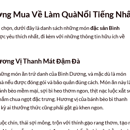
ơng Mua Về Làm Quà
Nổi Tiếng Nh
a chọn, dưới đây là danh sách những món
đặc sản Bình
ợc yêu thích nhất, đi kèm với những thông tin hữu ích về
Hương Vị Thanh Mát Đậm Đà
hững món ăn trứ danh của Bình Dương, và mặc dù là món
uà nếu được đóng gói và bảo quản đúng cách. Món ăn này l
nh bèo mềm mại, sợi bì heo thơm ngon, thịt nạc luộc xắt s
ắm chua ngọt đặc trưng. Hương vị của bánh bèo bì thanh
 kỳ ai thưởng thức cũng phải gật gù khen ngon.
uộc chín, thái sợi mỏng, trộn với thính gạo rang thơm, tạo 