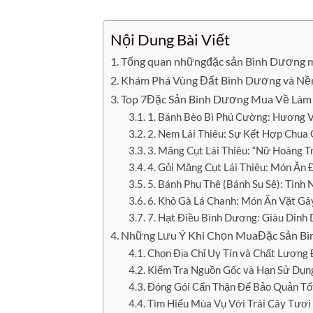
Nội Dung Bài Viết
Tổng quan nhữngđặc sản Bình Dương m
Khám Phá Vùng Đất Bình Dương và Nề
Top 7Đặc Sản Bình Dương Mua Về Làm
1. Bánh Bèo Bì Phú Cường: Hương 
2. Nem Lái Thiêu: Sự Kết Hợp Chua
3. Măng Cụt Lái Thiêu: “Nữ Hoàng 
4. Gỏi Măng Cụt Lái Thiêu: Món Ăn 
5. Bánh Phu Thê (Bánh Su Sê): Tình 
6. Khô Gà Lá Chanh: Món Ăn Vặt Gâ
7. Hạt Điều Bình Dương: Giàu Din
Những Lưu Ý Khi Chọn MuaĐặc Sản B
Chọn Địa Chỉ Uy Tín và Chất Lượng
Kiểm Tra Nguồn Gốc và Hạn Sử Dụn
Đóng Gói Cẩn Thận Để Bảo Quản Tố
Tìm Hiểu Mùa Vụ Với Trái Cây Tươi