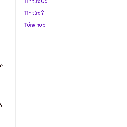
Tin tức Úc
Tin tức Ý
Tổng hợp
bèo
ố