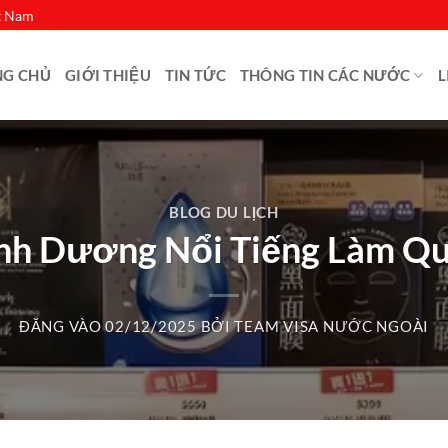
ệt Nam
NG CHỦ
GIỚI THIỆU
TIN TỨC
THÔNG TIN CÁC NƯỚC
L
BLOG DU LỊCH
ình Dương Nổi Tiếng Làm Qu
ĐĂNG VÀO
02/12/2025
BỞI
TEAM VISA NƯỚC NGOÀI