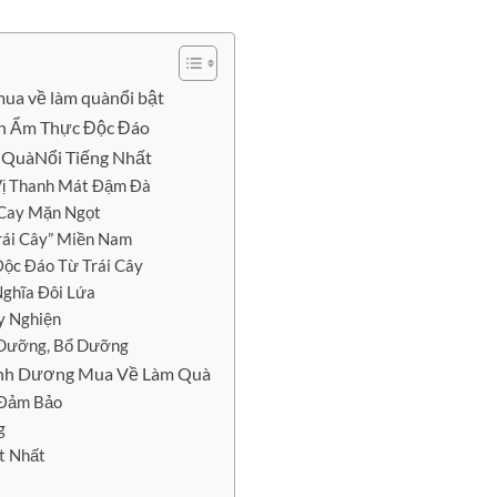
ua về làm quànổi bật
n Ẩm Thực Độc Đáo
 QuàNổi Tiếng Nhất
Vị Thanh Mát Đậm Đà
 Cay Mặn Ngọt
Trái Cây” Miền Nam
Độc Đáo Từ Trái Cây
Nghĩa Đôi Lứa
y Nghiện
h Dưỡng, Bổ Dưỡng
ình Dương Mua Về Làm Quà
 Đảm Bảo
g
t Nhất