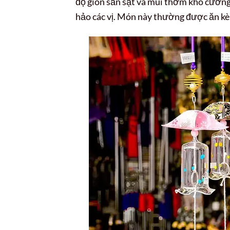
độ giòn sần sật và mùi thơm khó cưỡn
hảo các vị. Món này thường được ăn kèm