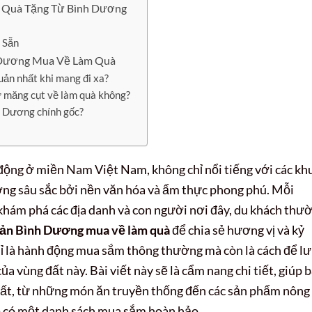
 Quà Tặng Từ Bình Dương
 Sẵn
 Dương Mua Về Làm Quà
uản nhất khi mang đi xa?
ư măng cụt về làm quà không?
h Dương chính gốc?
động ở miền Nam Việt Nam, không chỉ nổi tiếng với các kh
ng sâu sắc bởi nền văn hóa và ẩm thực phong phú. Mỗi
khám phá các địa danh và con người nơi đây, du khách thư
sản Bình Dương mua về làm quà
để chia sẻ hương vị và kỷ
hỉ là hành động mua sắm thông thường mà còn là cách để l
ủa vùng đất này. Bài viết này sẽ là cẩm nang chi tiết, giúp 
ất, từ những món ăn truyền thống đến các sản phẩm nông
ẽ có một danh sách mua sắm hoàn hảo.