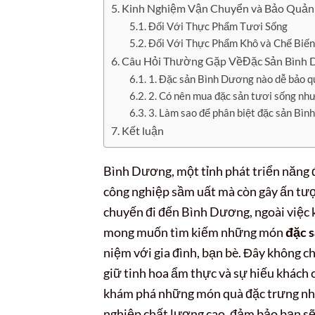
Kinh Nghiệm Vận Chuyển và Bảo Quản
Đối Với Thực Phẩm Tươi Sống
Đối Với Thực Phẩm Khô và Chế Biến
Câu Hỏi Thường Gặp VềĐặc Sản Bình
1. Đặc sản Bình Dương nào dễ bảo q
2. Có nên mua đặc sản tươi sống nh
3. Làm sao để phân biệt đặc sản Bìn
Kết luận
Bình Dương, một tỉnh phát triển năng 
công nghiệp sầm uất mà còn gây ấn tượ
chuyến đi đến Bình Dương, ngoài việc 
mong muốn tìm kiếm những món
đặc 
niệm với gia đình, bạn bè. Đây không c
giữ tinh hoa ẩm thực và sự hiếu khách c
khám phá những món quà đặc trưng nh
nghiệp chất lượng cao, đảm bảo bạn s