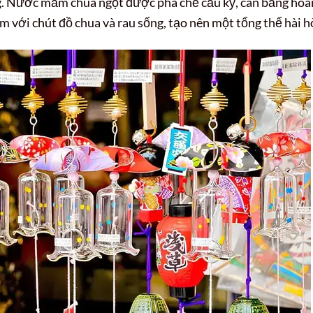
g. Nước mắm chua ngọt được pha chế cầu kỳ, cân bằng hoà
 với chút đồ chua và rau sống, tạo nên một tổng thể hài h