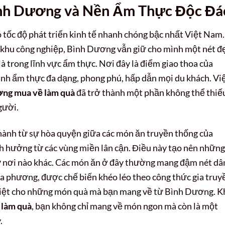
nh Dương và Nền Ẩm Thực Độc Đá
 tốc độ phát triển kinh tế nhanh chóng bậc nhất Việt Nam.
ác khu công nghiệp, Bình Dương vẫn giữ cho mình một nét đ
là trong lĩnh vực ẩm thực. Nơi đây là điểm giao thoa của
anh ẩm thực đa dạng, phong phú, hấp dẫn mọi du khách. Vi
ơng mua về làm quà
đã trở thành một phần không thể thiế
gười.
nh từ sự hòa quyện giữa các món ăn truyền thống của
h hưởng từ các vùng miền lân cận. Điều này tạo nên những
kỳ nơi nào khác. Các món ăn ở đây thường mang đậm nét dâ
ịa phương, được chế biến khéo léo theo công thức gia truy
c biệt cho những món quà mà bạn mang về từ Bình Dương. K
 làm quà
, bạn không chỉ mang về món ngon mà còn là một
.