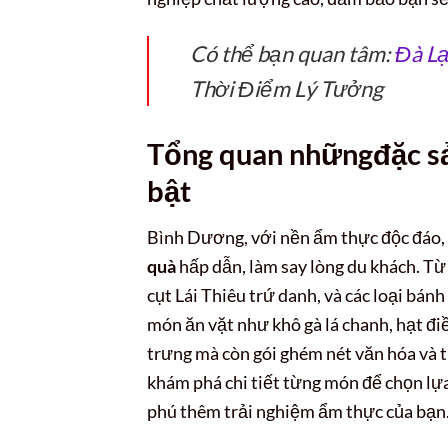
Có thể bạn quan tâm:
Đà L
Thời Điểm Lý Tưởng
Tổng quan những
đặc s
bật
Bình Dương, với nền ẩm thực độc đáo,
quà
hấp dẫn, làm say lòng du khách. Từ
cụt Lái Thiêu trứ danh, và các loại bán
món ăn vặt như khô gà lá chanh, hạt đ
trưng mà còn gói ghém nét văn hóa và 
khám phá chi tiết từng món để chọn lự
phú thêm trải nghiệm ẩm thực của bạn