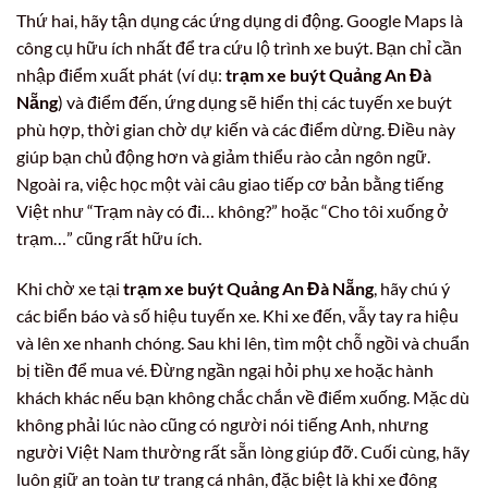
Thứ hai, hãy tận dụng các ứng dụng di động. Google Maps là
công cụ hữu ích nhất để tra cứu lộ trình xe buýt. Bạn chỉ cần
nhập điểm xuất phát (ví dụ:
trạm xe buýt Quảng An Đà
Nẵng
) và điểm đến, ứng dụng sẽ hiển thị các tuyến xe buýt
phù hợp, thời gian chờ dự kiến và các điểm dừng. Điều này
giúp bạn chủ động hơn và giảm thiểu rào cản ngôn ngữ.
Ngoài ra, việc học một vài câu giao tiếp cơ bản bằng tiếng
Việt như “Trạm này có đi… không?” hoặc “Cho tôi xuống ở
trạm…” cũng rất hữu ích.
Khi chờ xe tại
trạm xe buýt Quảng An Đà Nẵng
, hãy chú ý
các biển báo và số hiệu tuyến xe. Khi xe đến, vẫy tay ra hiệu
và lên xe nhanh chóng. Sau khi lên, tìm một chỗ ngồi và chuẩn
bị tiền để mua vé. Đừng ngần ngại hỏi phụ xe hoặc hành
khách khác nếu bạn không chắc chắn về điểm xuống. Mặc dù
không phải lúc nào cũng có người nói tiếng Anh, nhưng
người Việt Nam thường rất sẵn lòng giúp đỡ. Cuối cùng, hãy
luôn giữ an toàn tư trang cá nhân, đặc biệt là khi xe đông