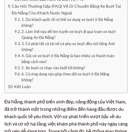
Câu Hỏi Thường Gặp (FAQ) Về Di Chuyển Bằng Xe Buýt Tại
Đà Nẵng Cho Khách Nước Ngoài
1. Du khách quốc tế có thể sử dụng xe buýt ở Đà Nẵng
không?
2. Làm thế nào để tìm tuyến xe buýt đi qua trạm xe buýt
Quảng An Đà Nẵng?
3. Có phải tất cả tài xế và phụ xe buýt đều nói tiếng Anh
không?
4. Giá vé xe buýt ở Đà Nẵng là bao nhiêu và thanh toán
bằng cách nào?
5. Xe buýt có chạy vào buổi tối không?
6. Có ứng dụng nào giúp theo dõi xe buýt ở Đà Nẵng
không?
Kết Luận
Đà Nẵng, thành phố biển xinh đẹp, năng động của Việt Nam,
đã trở thành một trong những điểm đến hàng đầu được du
khách quốc tế yêu thích. Với sự phát triển vượt bậc về du
lịch và cơ sở hạ tầng, việc khám phá thành phố này ngày càng
trở nên dễ dàng hơn. Trong bối cảnh đó, hệ thống giao thông