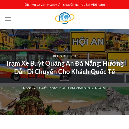
Bỏ
Dịch vụ tư vấn visa uy tín, chuyên nghiệp tại Việt Nam
qua
nội
dung
BLOG DU LỊCH
Trạm Xe Buýt Quảng An Đà Nẵng: Hướng
Dẫn Di Chuyển Cho Khách Quốc Tế
ĐĂNG VÀO
30/11/2025
BỞI
TEAM VISA NƯỚC NGOÀI