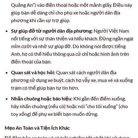
Quảng An”) vào điện thoại hoặc một mảnh giấy. Điều này
giúp bạn dễ dàng chỉ cho phụ xe hoặc người dân địa
phương khi cần sự trợ giúp.
Sự giúp đỡ từ người dân địa phương:
Người Việt Nam
nổi tiếng với sự thân thiện và hiếu khách. Đừng ngần ngại
mỉm cười và nhờ sự giúp đỡ. Dù không nói được tiếng
Anh, họ có thể hiểu thông qua cử chỉ hoặc hình ảnh trên
điện thoại của bạn.
Quan sát và học hỏi:
Quan sát cách người dân địa
phương sử dụng xe buýt, cách họ vẫy xe, mua vé và xuống
trạm có thể giúp bạn tự tin hơn.
Nhấn chuông hoặc báo hiệu:
Khi gần đến điểm xuống,
hãy nhấn chuông (nếu có) hoặc nói “cho tôi xuống” (cho
toy xống) để phụ xe biết bạn muốn dừng.
Mẹo An Toàn và Tiện Ích Khác
Để đảm bảo an toàn và có trải nghiệm tốt nhất khi sử dụng