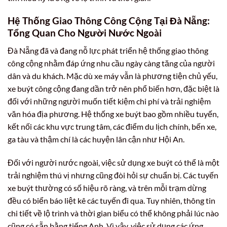
Hệ Thống Giao Thông Công Cộng Tại Đà Nẵng:
Tổng Quan Cho Người Nước Ngoài
Đà Nẵng đã và đang nỗ lực phát triển hệ thống giao thông
công cộng nhằm đáp ứng nhu cầu ngày càng tăng của người
dân và du khách. Mặc dù xe máy vẫn là phương tiện chủ yếu,
xe buýt công cộng đang dần trở nên phổ biến hơn, đặc biệt là
đối với những người muốn tiết kiệm chi phí và trải nghiệm
văn hóa địa phương. Hệ thống xe buýt bao gồm nhiều tuyến,
kết nối các khu vực trung tâm, các điểm du lịch chính, bến xe,
ga tàu và thậm chí là các huyện lân cận như Hội An.
Đối với người nước ngoài, việc sử dụng xe buýt có thể là một
trải nghiệm thú vị nhưng cũng đòi hỏi sự chuẩn bị. Các tuyến
xe buýt thường có số hiệu rõ ràng, và trên mỗi trạm dừng
đều có biển báo liệt kê các tuyến đi qua. Tuy nhiên, thông tin
chi tiết về lộ trình và thời gian biểu có thể không phải lúc nào
cũng có sẵn bằng tiếng Anh. Vì vậy, việc sử dụng các ứng