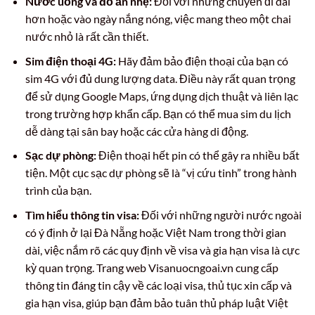
Nước uống và đồ ăn nhẹ:
Đối với những chuyến đi dài
hơn hoặc vào ngày nắng nóng, việc mang theo một chai
nước nhỏ là rất cần thiết.
Sim điện thoại 4G:
Hãy đảm bảo điện thoại của bạn có
sim 4G với đủ dung lượng data. Điều này rất quan trọng
để sử dụng Google Maps, ứng dụng dịch thuật và liên lạc
trong trường hợp khẩn cấp. Bạn có thể mua sim du lịch
dễ dàng tại sân bay hoặc các cửa hàng di động.
Sạc dự phòng:
Điện thoại hết pin có thể gây ra nhiều bất
tiện. Một cục sạc dự phòng sẽ là “vị cứu tinh” trong hành
trình của bạn.
Tìm hiểu thông tin visa:
Đối với những người nước ngoài
có ý định ở lại Đà Nẵng hoặc Việt Nam trong thời gian
dài, việc nắm rõ các quy định về visa và gia hạn visa là cực
kỳ quan trọng. Trang web Visanuocngoai.vn cung cấp
thông tin đáng tin cậy về các loại visa, thủ tục xin cấp và
gia hạn visa, giúp bạn đảm bảo tuân thủ pháp luật Việt