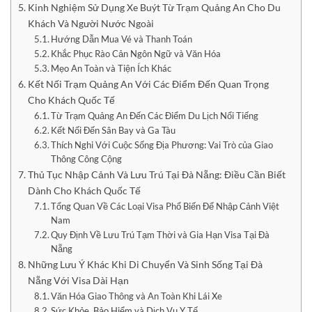
Kinh Nghiệm Sử Dụng Xe Buýt Từ Trạm Quảng An Cho Du
Khách Và Người Nước Ngoài
Hướng Dẫn Mua Vé và Thanh Toán
Khắc Phục Rào Cản Ngôn Ngữ và Văn Hóa
Mẹo An Toàn và Tiện Ích Khác
Kết Nối Trạm Quảng An Với Các Điểm Đến Quan Trọng
Cho Khách Quốc Tế
Từ Trạm Quảng An Đến Các Điểm Du Lịch Nổi Tiếng
Kết Nối Đến Sân Bay và Ga Tàu
Thích Nghi Với Cuộc Sống Địa Phương: Vai Trò của Giao
Thông Công Cộng
Thủ Tục Nhập Cảnh Và Lưu Trú Tại Đà Nẵng: Điều Cần Biết
Dành Cho Khách Quốc Tế
Tổng Quan Về Các Loại Visa Phổ Biến Để Nhập Cảnh Việt
Nam
Quy Định Về Lưu Trú Tạm Thời và Gia Hạn Visa Tại Đà
Nẵng
Những Lưu Ý Khác Khi Di Chuyển Và Sinh Sống Tại Đà
Nẵng Với Visa Dài Hạn
Văn Hóa Giao Thông và An Toàn Khi Lái Xe
Sức Khỏe, Bảo Hiểm và Dịch Vụ Y Tế