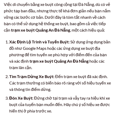
Việc di chuyển bằng xe buýt công cộng tại Đà Nẵng, dù có vẻ
phức tạp ban đầu, nhưng thực tế khá đơn giản nếu bạn nắm
vững các bước cơ bản. Dưới đây là tóm tắt nhanh về cách
bạn có thể sử dụng hệ thống xe buýt, bao gồm cả việc tiếp
cận
trạm xe buýt Quảng An Đà Nẵng
, một cách hiệu quả:
Xác Định Lộ Trình và Tuyến Buýt:
Sử dụng ứng dụng bản
đồ như Google Maps hoặc các ứng dụng xe buýt địa
phương để tìm tuyến xe phù hợp với điểm đến của bạn
và xác định
trạm xe buýt Quảng An Đà Nẵng
hoặc các
trạm lân cận.
Tìm Trạm Dừng Xe Buýt:
Đến trạm xe buýt đã xác định.
Các trạm thường có biển báo rõ ràng với số hiệu tuyến xe
và thông tin điểm dừng.
Đón Xe Buýt:
Đứng chờ tại trạm và vẫy tay ra hiệu khi xe
buýt của tuyến bạn muốn đến. Hãy chú ý số hiệu xe được
hiển thị ở phía trước xe.