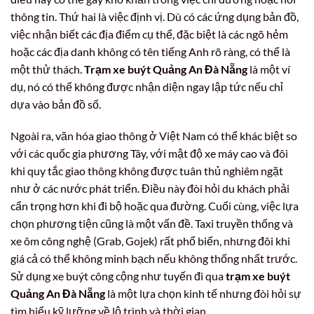
thông tin. Thứ hai là việc định vị. Dù có các ứng dụng bản đồ,
việc nhận biết các địa điểm cụ thể, đặc biệt là các ngõ hẻm
hoặc các địa danh không có tên tiếng Anh rõ ràng, có thể là
một thử thách.
Trạm xe buýt Quảng An Đà Nẵng
là một ví
dụ, nó có thể không được nhận diện ngay lập tức nếu chỉ
dựa vào bản đồ số.
Ngoài ra, văn hóa giao thông ở Việt Nam có thể khác biệt so
với các quốc gia phương Tây, với mật độ xe máy cao và đôi
khi quy tắc giao thông không được tuân thủ nghiêm ngặt
như ở các nước phát triển. Điều này đòi hỏi du khách phải
cẩn trọng hơn khi đi bộ hoặc qua đường. Cuối cùng, việc lựa
chọn phương tiện cũng là một vấn đề. Taxi truyền thống và
xe ôm công nghệ (Grab, Gojek) rất phổ biến, nhưng đôi khi
giá cả có thể không minh bạch nếu không thống nhất trước.
Sử dụng xe buýt công cộng như tuyến đi qua
trạm xe buýt
Quảng An Đà Nẵng
là một lựa chọn kinh tế nhưng đòi hỏi sự
tìm hiểu kỹ lưỡng về lộ trình và thời gian.