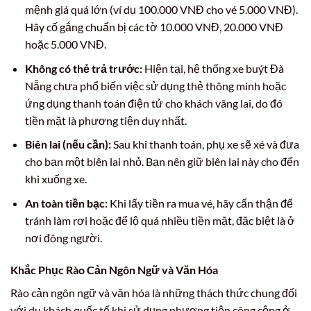
mệnh giá quá lớn (ví dụ 100.000 VNĐ cho vé 5.000 VNĐ).
Hãy cố gắng chuẩn bị các tờ 10.000 VNĐ, 20.000 VNĐ
hoặc 5.000 VNĐ.
Không có thẻ trả trước:
Hiện tại, hệ thống xe buýt Đà
Nẵng chưa phổ biến việc sử dụng thẻ thông minh hoặc
ứng dụng thanh toán điện tử cho khách vãng lai, do đó
tiền mặt là phương tiện duy nhất.
Biên lai (nếu cần):
Sau khi thanh toán, phụ xe sẽ xé và đưa
cho bạn một biên lai nhỏ. Bạn nên giữ biên lai này cho đến
khi xuống xe.
An toàn tiền bạc:
Khi lấy tiền ra mua vé, hãy cẩn thận để
tránh làm rơi hoặc để lộ quá nhiều tiền mặt, đặc biệt là ở
nơi đông người.
Khắc Phục Rào Cản Ngôn Ngữ và Văn Hóa
Rào cản ngôn ngữ và văn hóa là những thách thức chung đối
với du khách quốc tế khi sử dụng phương tiện công cộng ở