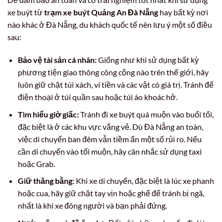
xe buýt từ
trạm xe buýt Quảng An Đà Nẵng
hay bất kỳ nơi
nào khác ở Đà Nẵng, du khách quốc tế nên lưu ý một số điều
sau:
Bảo vệ tài sản cá nhân:
Giống như khi sử dụng bất kỳ
phương tiện giao thông công cộng nào trên thế giới, hãy
luôn giữ chặt túi xách, ví tiền và các vật có giá trị. Tránh để
điện thoại ở túi quần sau hoặc túi áo khoác hở.
Tìm hiểu giờ giấc:
Tránh đi xe buýt quá muộn vào buổi tối,
đặc biệt là ở các khu vực vắng vẻ. Dù Đà Nẵng an toàn,
việc di chuyển ban đêm vẫn tiềm ẩn một số rủi ro. Nếu
cần di chuyển vào tối muộn, hãy cân nhắc sử dụng taxi
hoặc Grab.
Giữ thăng bằng:
Khi xe di chuyển, đặc biệt là lúc xe phanh
hoặc cua, hãy giữ chặt tay vịn hoặc ghế để tránh bị ngã,
nhất là khi xe đông người và bạn phải đứng.