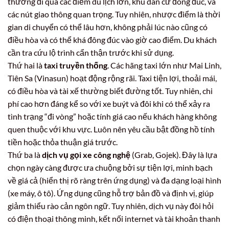
thường đi qua các điểm du lịch lớn, khu dân cư đông đúc, và
các nút giao thông quan trọng. Tuy nhiên, nhược điểm là thời
gian di chuyển có thể lâu hơn, không phải lúc nào cũng có
điều hòa và có thể khá đông đúc vào giờ cao điểm. Du khách
cần tra cứu lộ trình cẩn thận trước khi sử dụng.
Thứ hai là
taxi truyền thống
. Các hãng taxi lớn như Mai Linh,
Tiên Sa (Vinasun) hoạt động rộng rãi. Taxi tiện lợi, thoải mái,
có điều hòa và tài xế thường biết đường tốt. Tuy nhiên, chi
phí cao hơn đáng kể so với xe buýt và đôi khi có thể xảy ra
tình trạng “đi vòng” hoặc tính giá cao nếu khách hàng không
quen thuộc với khu vực. Luôn nên yêu cầu bật đồng hồ tính
tiền hoặc thỏa thuận giá trước.
Thứ ba là
dịch vụ gọi xe công nghệ
(Grab, Gojek). Đây là lựa
chọn ngày càng được ưa chuộng bởi sự tiện lợi, minh bạch
về giá cả (hiển thị rõ ràng trên ứng dụng) và đa dạng loại hình
(xe máy, ô tô). Ứng dụng cũng hỗ trợ bản đồ và định vị, giúp
giảm thiểu rào cản ngôn ngữ. Tuy nhiên, dịch vụ này đòi hỏi
có điện thoại thông minh, kết nối internet và tài khoản thanh