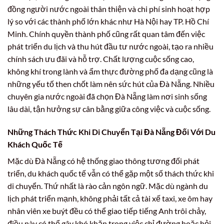
đồng người nước ngoài thân thiện và chi phí sinh hoạt hợp
lý so với các thành phố lớn khác như Hà Nội hay TP. Hồ Chí
Minh. Chính quyền thành phố cũng rất quan tâm đến việc
phát triển du lịch và thu hút đầu tư nước ngoài, tạo ra nhiều
chính sách ưu đãi và hỗ trợ. Chất lượng cuộc sống cao,
không khí trong lành và ẩm thực đường phố đa dạng cũng là
những yếu tố then chốt làm nên sức hút của Đà Nẵng. Nhiều
chuyên gia nước ngoài đã chọn Đà Nẵng làm nơi sinh sống
lâu dài, tận hưởng sự cân bằng giữa công việc và cuộc sống.
Những Thách Thức Khi Di Chuyển Tại Đà Nẵng Đối Với Du
Khách Quốc Tế
Mặc dù Đà Nẵng có hệ thống giao thông tương đối phát
triển, du khách quốc tế vẫn có thể gặp một số thách thức khi
di chuyển. Thứ nhất là rào cản ngôn ngữ. Mặc dù ngành du
lịch phát triển mạnh, không phải tất cả tài xế taxi, xe ôm hay
nhân viên xe buýt đều có thể giao tiếp tiếng Anh trôi chảy,
điều này có thể gây khó khăn trong việc chỉ đường hoặc hỏi