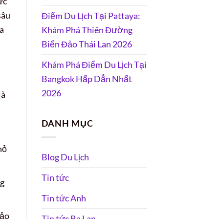
ực
sâu
Điểm Du Lịch Tại Pattaya:
ủa
Khám Phá Thiên Đường
Biển Đảo Thái Lan 2026
Khám Phá Điểm Du Lịch Tại
Bangkok Hấp Dẫn Nhất
2026
là
DANH MỤC
hỏ
Blog Du Lịch
Tin tức
ng
Tin tức Anh
bảo
Tin tức Ba Lan