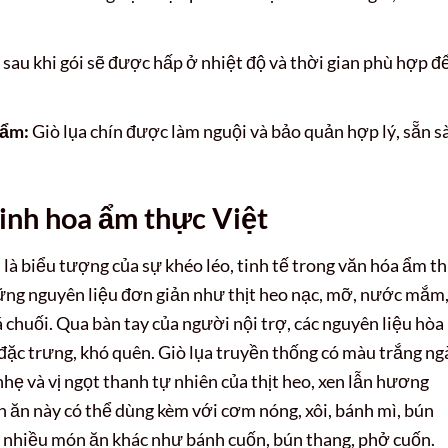
sau khi gói sẽ được hấp ở nhiệt độ và thời gian phù hợp đ
hẩm:
Giò lụa chín được làm nguội và bảo quản hợp lý, sẵn s
tinh hoa ẩm thực Việt
 là biểu tượng của sự khéo léo, tinh tế trong văn hóa ẩm t
ng nguyên liệu đơn giản như thịt heo nạc, mỡ, nước mắm
 chuối. Qua bàn tay của người nội trợ, các nguyên liệu hòa
ặc trưng, khó quên. Giò lụa truyền thống có màu trắng ng
nhẹ và vị ngọt thanh tự nhiên của thịt heo, xen lẫn hương
n ăn này có thể dùng kèm với cơm nóng, xôi, bánh mì, bún
g nhiều món ăn khác như bánh cuốn, bún thang, phở cuốn.