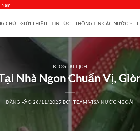
ệt Nam
NG CHỦ
GIỚI THIỆU
TIN TỨC
THÔNG TIN CÁC NƯỚC
L
BLOG DU LỊCH
Tại Nhà Ngon Chuẩn Vị, Gi
ĐĂNG VÀO
28/11/2025
BỞI
TEAM VISA NƯỚC NGOÀI