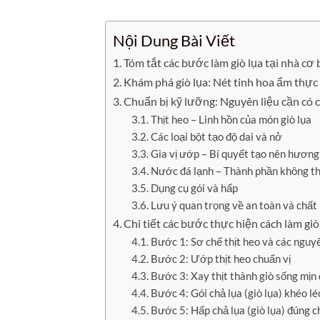
Nội Dung Bài Viết
Tóm tắt các bước làm giò lụa tại nhà cơ
Khám phá giò lụa: Nét tinh hoa ẩm thực
Chuẩn bị kỹ lưỡng: Nguyên liệu cần có 
Thịt heo – Linh hồn của món giò lụa
Các loại bột tạo độ dai và nở
Gia vị ướp – Bí quyết tạo nên hương
Nước đá lạnh – Thành phần không th
Dụng cụ gói và hấp
Lưu ý quan trọng về an toàn và chất
Chi tiết các bước thực hiện cách làm giò
Bước 1: Sơ chế thịt heo và các nguyê
Bước 2: Ướp thịt heo chuẩn vị
Bước 3: Xay thịt thành giò sống mịn
Bước 4: Gói chả lụa (giò lụa) khéo lé
Bước 5: Hấp chả lụa (giò lụa) đúng 