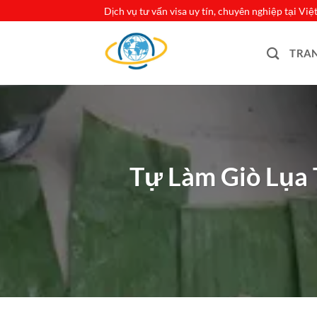
Bỏ
Dịch vụ tư vấn visa uy tín, chuyên nghiệp tại Vi
qua
nội
TRA
dung
Tự Làm Giò Lụa 