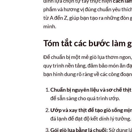
đình lựa chọn tự tay thực hiện
cách làm
phẩm và hương vị đúng chuẩn yêu thích.
từ A đến Z, giúp bạn tạo ra những đòn 
mình.
Tóm tắt các bước làm gi
Để chuẩn bị một mẻ giò lụa thơm ngon, 
quy trình nền tảng, đảm bảo món ăn đạ
bạn hình dung rõ ràng về các công đoạn
Chuẩn bị nguyên liệu và sơ chế thịt
để sẵn sàng cho quá trình ướp.
Ướp và xay thịt để tạo giò sống mị
đá lạnh để đạt độ kết dính lý tưởng.
Gói giò lụa bằng lá chuối:
Sử dụng lá