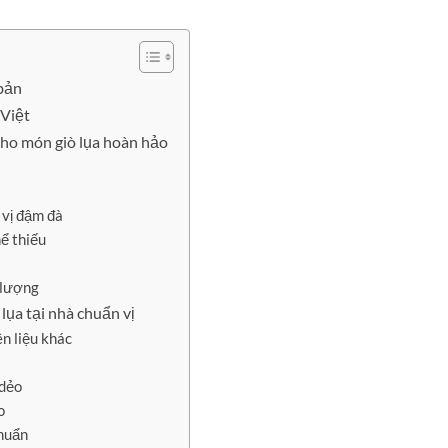
 bản
 Việt
cho món giò lụa hoàn hảo
 vị đậm đà
ể thiếu
 lượng
 lụa tại nhà chuẩn vị
n liệu khác
 dẻo
o
chuẩn