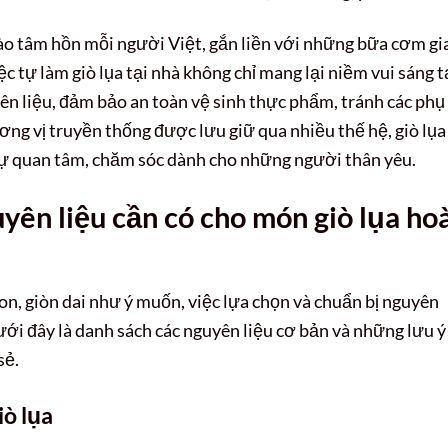
 vào tâm hồn mỗi người Việt, gắn liền với những bữa cơm gi
c tự làm giò lụa tại nhà không chỉ mang lại niềm vui sáng 
n liệu, đảm bảo an toàn vệ sinh thực phẩm, tránh các phụ 
g vị truyền thống được lưu giữ qua nhiều thế hệ, giò lụa
 sự quan tâm, chăm sóc dành cho những người thân yêu.
yên liệu cần có cho món giò lụa ho
n, giòn dai như ý muốn, việc lựa chọn và chuẩn bị nguyên
ưới đây là danh sách các nguyên liệu cơ bản và những lưu ý
sẻ.
iò lụa