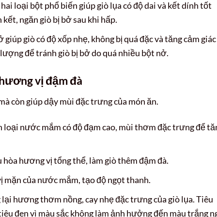
hai loại bột phổ biến giúp giò lụa có độ dai và kết dính tốt
kết, ngăn giò bị bở sau khi hấp.
 giúp giò có độ xốp nhẹ, không bị quá đặc và tăng cảm giác
 lượng để tránh giò bị bở do quá nhiều bột nở.
n hương vị đậm đà
 mà còn giúp dậy mùi đặc trưng của món ăn.
 loại nước mắm có độ đạm cao, mùi thơm đặc trưng để tă
 hòa hương vị tổng thể, làm giò thêm đậm đà.
ị mặn của nước mắm, tạo độ ngọt thanh.
lại hương thơm nồng, cay nhẹ đặc trưng của giò lụa. Tiêu
iêu đen vì màu sắc không làm ảnh hưởng đến màu trắng n