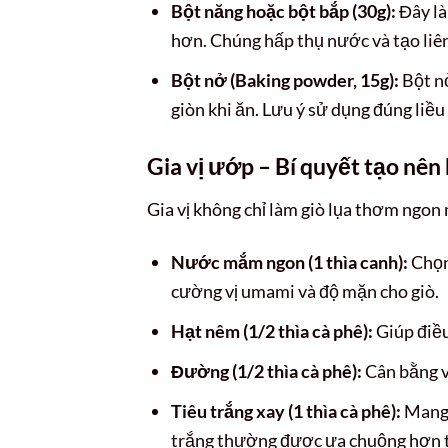
Bột năng hoặc bột bắp (30g):
Đây là 
hơn. Chúng hấp thụ nước và tạo liên 
Bột nở (Baking powder, 15g):
Bột nở
giòn khi ăn. Lưu ý sử dụng đúng liều
Gia vị ướp – Bí quyết tạo nê
Gia vị không chỉ làm giò lụa thơm ngon
Nước mắm ngon (1 thìa canh):
Chọn
cường vị umami và độ mặn cho giò.
Hạt nêm (1/2 thìa cà phê):
Giúp điều
Đường (1/2 thìa cà phê):
Cân bằng v
Tiêu trắng xay (1 thìa cà phê):
Mang 
trắng thường được ưa chuộng hơn t