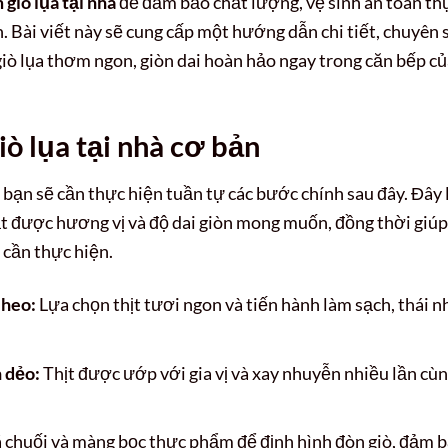
 giò lụa tại nhà
để đảm bảo chất lượng, vệ sinh an toàn th
 Bài viết này sẽ cung cấp một hướng dẫn chi tiết, chuyên 
giò lụa thơm ngon, giòn dai hoàn hảo ngay trong căn bếp c
ò lụa tại nhà cơ bản
bạn sẽ cần thực hiện tuần tự các bước chính sau đây. Đây 
t được hương vị và độ dai giòn mong muốn, đồng thời giúp
 cần thực hiện.
 heo:
Lựa chọn thịt tươi ngon và tiến hành làm sạch, thái n
n dẻo:
Thịt được ướp với gia vị và xay nhuyễn nhiều lần cù
 chuối và màng bọc thực phẩm để định hình đòn giò, đảm 