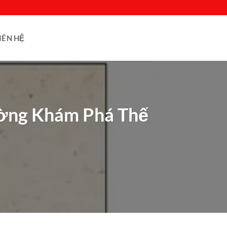
IÊN HỆ
ường Khám Phá Thế