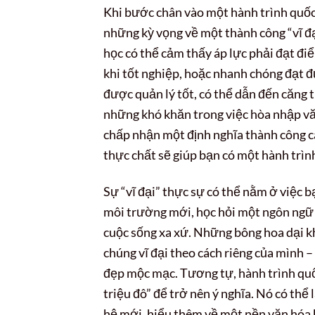
Khi bước chân vào một hành trình quốc t
những kỳ vọng về một thành công “vĩ đạ
học có thể cảm thấy áp lực phải đạt đi
khi tốt nghiệp, hoặc nhanh chóng đạt đ
được quản lý tốt, có thể dẫn đến căng t
những khó khăn trong việc hòa nhập văn
chấp nhận một định nghĩa thành công cá
thực chất sẽ giúp bạn có một hành trình
Sự “vĩ đại” thực sự có thể nằm ở việc 
môi trường mới, học hỏi một ngôn ngữ m
cuộc sống xa xứ. Những bông hoa dại kh
chúng vĩ đại theo cách riêng của mình 
đẹp mộc mạc. Tương tự, hành trình quố
triệu đô” để trở nên ý nghĩa. Nó có thể
hệ mới, hiểu thêm về một nền văn hóa k