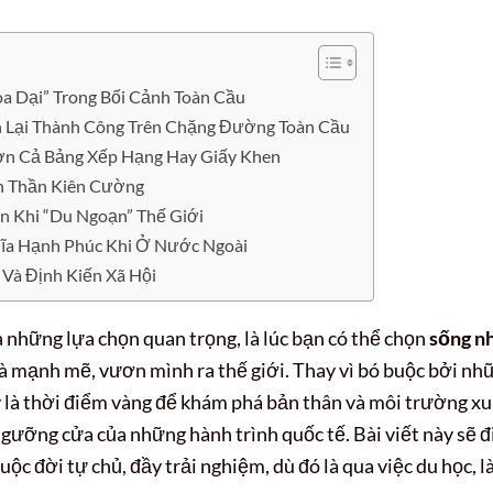
oa Dại” Trong Bối Cảnh Toàn Cầu
h Lại Thành Công Trên Chặng Đường Toàn Cầu
ơn Cả Bảng Xếp Hạng Hay Giấy Khen
nh Thần Kiên Cường
n Khi “Du Ngoạn” Thế Giới
hĩa Hạnh Phúc Khi Ở Nước Ngoài
Và Định Kiến Xã Hội
à những lựa chọn quan trọng, là lúc bạn có thể chọn
sống n
và mạnh mẽ, vươn mình ra thế giới. Thay vì bó buộc bởi nh
y là thời điểm vàng để khám phá bản thân và môi trường x
ngưỡng cửa của những hành trình quốc tế. Bài viết này sẽ đ
uộc đời tự chủ, đầy trải nghiệm, dù đó là qua việc du học, 