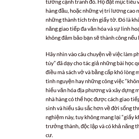
tưởng cạnh tranh đó. Họ đặt mục tiêu 
hàng đầu, hoặc những vị trí lương cao n
những thành tích trên giấy tờ. Đó là kh
năng giao tiếp đa văn hóa và sự linh h
không đảm bảo bạn sẽ thành công nếu b
Hãy nhìn vào câu chuyện về việc làm ph
túy” đã dạy cho tác giả những bài học q
điều mà sách vở và bằng cấp khó lòng m
tình nguyện hay những công việc “không
hiểu văn hóa địa phương và xây dựng m
nhà hàng có thể học được cách giao tiế
sinh và hiểu sâu sắc hơn về đời sống 
nghiệm này, tuy không mang lại “giấy kh
trưởng thành, độc lập và có khả năng t
cư.