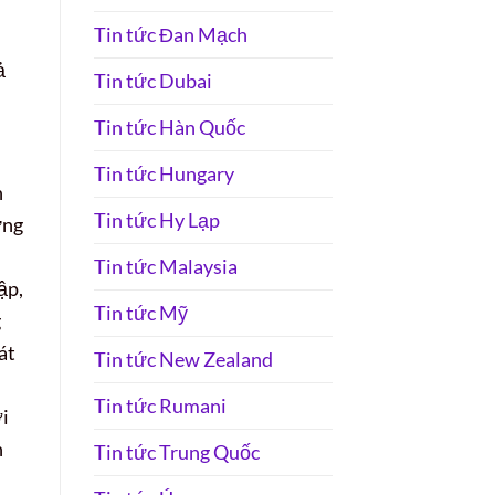
Tin tức Đan Mạch
ả
Tin tức Dubai
Tin tức Hàn Quốc
Tin tức Hungary
n
Tin tức Hy Lạp
ững
Tin tức Malaysia
ập,
Tin tức Mỹ
g
át
Tin tức New Zealand
Tin tức Rumani
ời
h
Tin tức Trung Quốc