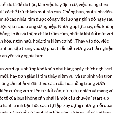
ế, dù là để du học, làm việc hay định cư, việc mang theo
i” có thể trở thành một rào cản. Chẳng hạn, một sinh viên
ểm số cao nhất, tìm được công việc lương nghìn đô ngay sa
ược vị trí cao trong sự nghiệp. Những áp lực này, nếu khôn
hẳng, lo âu và thậm chí là trầm cảm, nhất là khi đối mặt vớ
 hóa, ngôn ngữ, hoặc tìm kiếm cơ hội. Thay vào đó, việc
 nhân, tập trung vào sự phát triển bền vững và trải nghiệ
 an yên và ý nghĩa hơn.
bạn vượt qua những khó khăn nhỏ hàng ngày, thích nghi với
ới, hay đơn giản là tìm thấy niềm vui và sự bình yên tron
ông cần phải vĩ đại theo cách của hoa hồng trong vườn,
– kiên cường vươn lên từ đất cằn, nở rộ tự nhiên và mang v
c tế của bạn không cần phải là một câu chuyện “start-up
 là hành trình bạn học cách tự lập, xây dựng những mối qua
hác, và trở về với một tâm hồn giàu có hơn, kể cả khi bạn