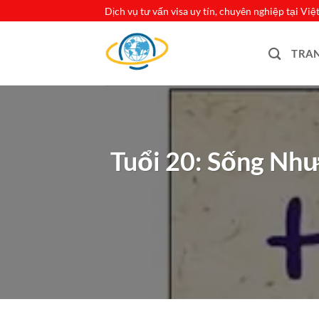
Bỏ
Dịch vụ tư vấn visa uy tín, chuyên nghiệp tại Vi
qua
nội
TRA
dung
Tuổi 20: Sống Nh