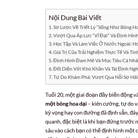
Nội Dung Bài Viết
Sơ Lược Về Triết Lý “Sống Như Bông H
Vượt Qua Áp Lực “Vĩ Đại” Và Định Hìn
Học Tập Và Làm Việc Ở Nước Ngoài: H
Giá Trị Của Trải Nghiệm Thực Tế Và Ti
Định Hình Đam Mê Và Mục Tiêu Cá Nhâ
Đối Diện Với Khó Khăn Và Tái Định Ng
Tự Do Khám Phá: Vượt Qua Nỗi Sợ Hãi 
Tuổi 20, một giai đoạn đầy biến động v
một bông hoa dại
– kiên cường, tự do 
kỳ vọng hay con đường đã định sẵn, đâ
quanh, đặc biệt là khi bạn đứng trước 
sâu vào cách bạn có thể định hình một c