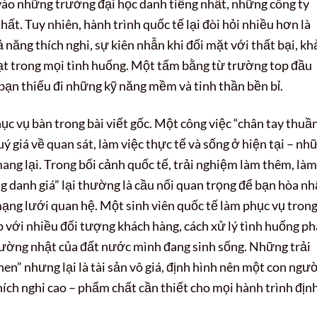
vào những trường đại học danh tiếng nhất, những công ty
hất. Tuy nhiên, hành trình quốc tế lại đòi hỏi nhiều hơn là
ả năng thích nghi, sự kiên nhẫn khi đối mặt với thất bại, kh
oạt trong mọi tình huống. Một tấm bằng từ trường top đầu
ạn thiếu đi những kỹ năng mềm và tinh thần bền bỉ.
ục vụ bàn trong bài viết gốc. Một công việc “chân tay thuầ
uý giá về quan sát, làm việc thực tế và sống ở hiện tại – nh
ang lại. Trong bối cảnh quốc tế, trải nghiệm làm thêm, làm
 danh giá” lại thường là cầu nối quan trọng để bạn hòa nh
ạng lưới quan hệ. Một sinh viên quốc tế làm phục vụ tron
p với nhiều đối tượng khách hàng, cách xử lý tình huống ph
thường nhật của đất nước mình đang sinh sống. Những trải
en” nhưng lại là tài sản vô giá, định hình nên một con ngư
hích nghi cao – phẩm chất cần thiết cho mọi hành trình địn