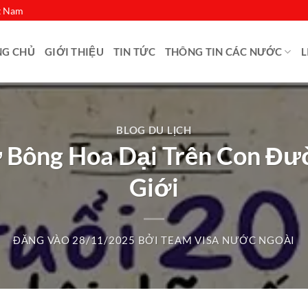
ệt Nam
NG CHỦ
GIỚI THIỆU
TIN TỨC
THÔNG TIN CÁC NƯỚC
L
BLOG DU LỊCH
ư Bông Hoa Dại Trên Con Đ
Giới
ĐĂNG VÀO
28/11/2025
BỞI
TEAM VISA NƯỚC NGOÀI