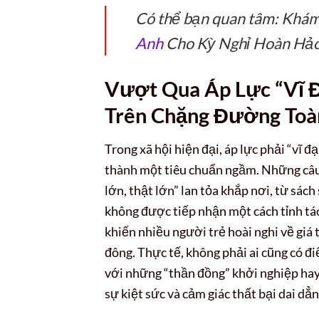
Có thể bạn quan tâm: Khá
Anh
Cho Kỳ Nghỉ Hoàn Hả
Vượt Qua Áp Lực “Vĩ Đ
Trên Chặng Đường Toà
Trong xã hội hiện đại, áp lực phải “vĩ 
thành một tiêu chuẩn ngầm. Những câu
lớn, thật lớn” lan tỏa khắp nơi, từ sác
không được tiếp nhận một cách tỉnh táo
khiến nhiều người trẻ hoài nghi về giá 
đông. Thực tế, không phải ai cũng có đ
với những “thần đồng” khởi nghiệp ha
sự kiệt sức và cảm giác thất bại dai dẳn