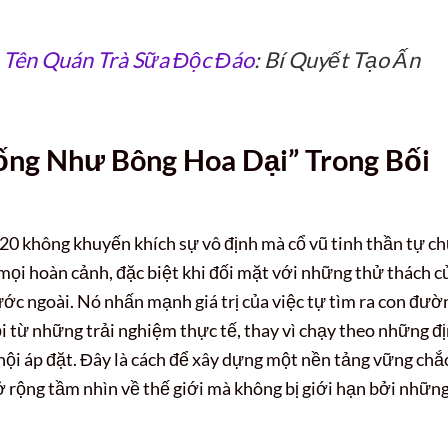
+
Tên Quán Trà Sữa Độc Đáo
: Bí Quyết Tạo Ấn
Sống Như Bông Hoa Dại” Trong Bối
 20 không khuyến khích sự vô định mà cổ vũ tinh thần tự ch
 mọi hoàn cảnh, đặc biệt khi đối mặt với những thử thách c
ước ngoài. Nó nhấn mạnh giá trị của việc tự tìm ra con đườ
ỏi từ những trải nghiệm thực tế, thay vì chạy theo những đ
hội áp đặt. Đây là cách để xây dựng một nền tảng vững chắ
ở rộng tầm nhìn về thế giới mà không bị giới hạn bởi nhữn