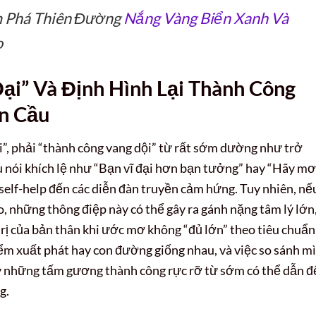
m Phá Thiên Đường
Nắng Vàng Biển Xanh Và
o
ại” Và Định Hình Lại Thành Công
n Cầu
đại”, phải “thành công vang dội” từ rất sớm dường như trở
 nói khích lệ như “Bạn vĩ đại hơn bạn tưởng” hay “Hãy mơ
h self-help đến các diễn đàn truyền cảm hứng. Tuy nhiên, nế
, những thông điệp này có thể gây ra gánh nặng tâm lý lớn
trị của bản thân khi ước mơ không “đủ lớn” theo tiêu chuẩn
iểm xuất phát hay con đường giống nhau, và việc so sánh m
y những tấm gương thành công rực rỡ từ sớm có thể dẫn đ
g.