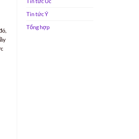
Tin tức Úc
Tin tức Ý
Tổng hợp
đó,
hầy
ức