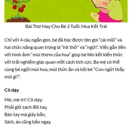
Bài Thơ Hay Cho Bé 3 Tuổi: Hoa Kết Trái
Chỉ với 4 câu ngắn gọn, bé đã học được tên gọi “cái mũi” và
hai chức năng quan trọng là “hít thở” và “ngửi”. Việc gắn liền
với hình ảnh “mùi thơm của hoa” giúp bé liên kết kiến thức
với trải nghiệm giác quan một cách tích cực. Ba mẹ có thể
cùng bé ngửi mùi hoa, mùi thức ăn và hỏi bé “Con ngửi thấy
mùi gì?”.
Cô dạy
Mẹ, mẹ ơi! Cô dạy:
Phải giữ sạch đôi tay,
Bàn tay mà giây bẩn,
Sách, áo cũng bẩn ngay.