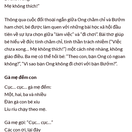
Mẹ không thích!”
Thông qua cuộc đối thoại ngắn giữa Ong chăm chỉ và Bướm
ham chơi, bé được làm quen với những bài học xã hội đầu
tiên về sự lựa chọn giữa “làm việc” và “đi chơi”. Bài thơ giúp
bé hiểu về đức tính chăm chỉ, tinh thần trách nhiệm (“Việc
chưa xong… Mẹ không thích!”) một cách nhẹ nhàng, không
giáo điều. Ba mẹ có thể hỏi bé: “Theo con, bạn Ong có ngoan
không?”, “Vì sao bạn Ong không đi chơi với bạn Bướm?”.
Gà mẹ đếm con
Cục… cục… gà mẹ đếm:
Một, hai, ba và nhiều
Đàn gà con bé xíu
Líu ríu chạy theo mẹ.
Gà mẹ gọi: “Cục… cục…”
Các con ơi, lại đây