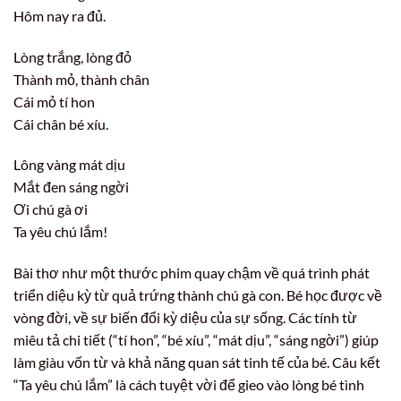
Hôm nay ra đủ.
Lòng trắng, lòng đỏ
Thành mỏ, thành chân
Cái mỏ tí hon
Cái chân bé xíu.
Lông vàng mát dịu
Mắt đen sáng ngời
Ơi chú gà ơi
Ta yêu chú lắm!
Bài thơ như một thước phim quay chậm về quá trình phát
triển diệu kỳ từ quả trứng thành chú gà con. Bé học được về
vòng đời, về sự biến đổi kỳ diệu của sự sống. Các tính từ
miêu tả chi tiết (“tí hon”, “bé xíu”, “mát dịu”, “sáng ngời”) giúp
làm giàu vốn từ và khả năng quan sát tinh tế của bé. Câu kết
“Ta yêu chú lắm” là cách tuyệt vời để gieo vào lòng bé tình