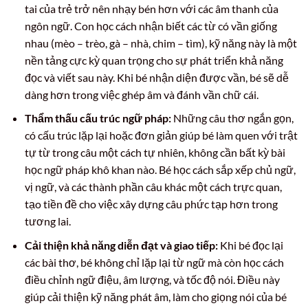
tai của trẻ trở nên nhạy bén hơn với các âm thanh của
ngôn ngữ. Con học cách nhận biết các từ có vần giống
nhau (mèo – trèo, gà – nhà, chim – tìm), kỹ năng này là một
nền tảng cực kỳ quan trọng cho sự phát triển khả năng
đọc và viết sau này. Khi bé nhận diện được vần, bé sẽ dễ
dàng hơn trong việc ghép âm và đánh vần chữ cái.
Thẩm thấu cấu trúc ngữ pháp:
Những câu thơ ngắn gọn,
có cấu trúc lặp lại hoặc đơn giản giúp bé làm quen với trật
tự từ trong câu một cách tự nhiên, không cần bất kỳ bài
học ngữ pháp khô khan nào. Bé học cách sắp xếp chủ ngữ,
vị ngữ, và các thành phần câu khác một cách trực quan,
tạo tiền đề cho việc xây dựng câu phức tạp hơn trong
tương lai.
Cải thiện khả năng diễn đạt và giao tiếp:
Khi bé đọc lại
các bài thơ, bé không chỉ lặp lại từ ngữ mà còn học cách
điều chỉnh ngữ điệu, âm lượng, và tốc độ nói. Điều này
giúp cải thiện kỹ năng phát âm, làm cho giọng nói của bé