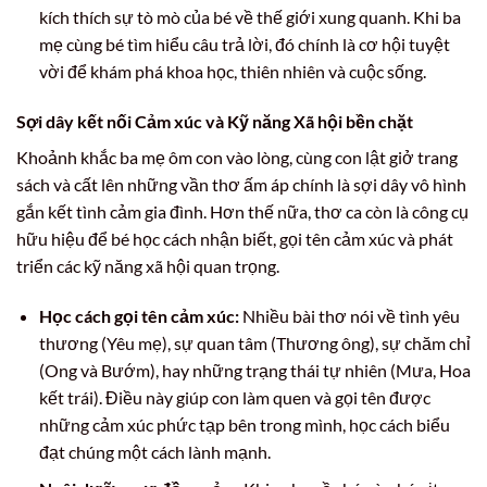
kích thích sự tò mò của bé về thế giới xung quanh. Khi ba
mẹ cùng bé tìm hiểu câu trả lời, đó chính là cơ hội tuyệt
vời để khám phá khoa học, thiên nhiên và cuộc sống.
Sợi dây kết nối Cảm xúc và Kỹ năng Xã hội bền chặt
Khoảnh khắc ba mẹ ôm con vào lòng, cùng con lật giở trang
sách và cất lên những vần thơ ấm áp chính là sợi dây vô hình
gắn kết tình cảm gia đình. Hơn thế nữa, thơ ca còn là công cụ
hữu hiệu để bé học cách nhận biết, gọi tên cảm xúc và phát
triển các kỹ năng xã hội quan trọng.
Học cách gọi tên cảm xúc:
Nhiều bài thơ nói về tình yêu
thương (Yêu mẹ), sự quan tâm (Thương ông), sự chăm chỉ
(Ong và Bướm), hay những trạng thái tự nhiên (Mưa, Hoa
kết trái). Điều này giúp con làm quen và gọi tên được
những cảm xúc phức tạp bên trong mình, học cách biểu
đạt chúng một cách lành mạnh.