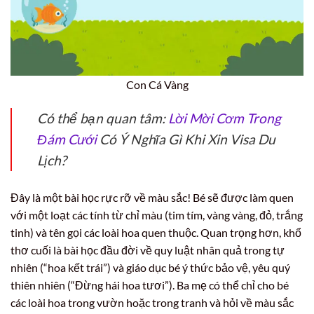
Con Cá Vàng
Có thể bạn quan tâm:
Lời Mời Cơm Trong
Đám Cưới
Có Ý Nghĩa Gì Khi Xin Visa Du
Lịch?
Đây là một bài học rực rỡ về màu sắc! Bé sẽ được làm quen
với một loạt các tính từ chỉ màu (tim tím, vàng vàng, đỏ, trắng
tinh) và tên gọi các loài hoa quen thuộc. Quan trọng hơn, khổ
thơ cuối là bài học đầu đời về quy luật nhân quả trong tự
nhiên (“hoa kết trái”) và giáo dục bé ý thức bảo vệ, yêu quý
thiên nhiên (“Đừng hái hoa tươi”). Ba mẹ có thể chỉ cho bé
các loài hoa trong vườn hoặc trong tranh và hỏi về màu sắc