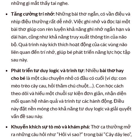
những gì mắt thấy tai nghe.
Tăng cường trí nhớ:
Những bài thơ ngắn, có vần điệu và
nhịp điệu thường rất dễ nhớ. Việc ghi nhớ và đọc lại một
bài thơ giúp con rèn luyện khả năng ghi nhớ ngắn hạn và
dài hạn, cũng như khả năng truy xuất thông tin của não
bộ. Quá trình này kích thích hoạt động của các vùng não
liên quan đến trí nhớ, giúp bé phát triển năng lực học tập
sau này.
Phát triển tư duy logic và trình tự:
Nhiều
bài thơ hay
cho bé
là một câu chuyện nhỏ có đầu có cuối (ví dụ: con
mèo trèo cây cau, hỏi thăm chú chuột…). Con học cách
theo dõi và hiểu một chuỗi sự kiện đơn giản, nhận diện
mối quan hệ nhân quả và trình tự các hành động. Điều
này đặt nền móng cho khả năng tư duy logic và giải quyết
vấn đề sau này.
Khuyến khích sự tò mò và khám phá:
Thơ ca thường mở
ra những câu hỏi như “Hỏi vì sao?” trong bài “Cây dây leo”,