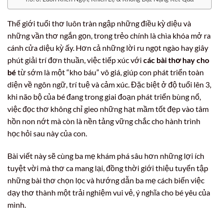
Thế giới tuổi thơ luôn tràn ngập những điều kỳ diệu và
những vần thơ ngắn gọn, trong trẻo chính là chìa khóa mở ra
cánh cửa diệu kỳ ấy. Hơn cả những lời ru ngọt ngào hay giây
phút giải trí đơn thuần, việc tiếp xúc với
các bài thơ hay cho
bé
từ sớm là một “kho báu” vô giá, giúp con phát triển toàn
diện về ngôn ngữ, trí tuệ và cảm xúc. Đặc biệt ở độ tuổi lên 3,
khi não bộ của bé đang trong giai đoạn phát triển bùng nổ,
việc đọc thơ không chỉ gieo những hạt mầm tốt đẹp vào tâm
hồn non nớt mà còn là nền tảng vững chắc cho hành trình
học hỏi sau này của con.
Bài viết này sẽ cùng ba mẹ khám phá sâu hơn những lợi ích
tuyệt vời mà thơ ca mang lại, đồng thời giới thiệu tuyển tập
những bài thơ chọn lọc và hướng dẫn ba mẹ cách biến việc
dạy thơ thành một trải nghiệm vui vẻ, ý nghĩa cho bé yêu của
mình.