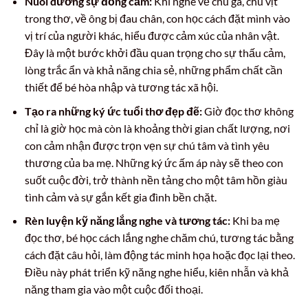
Nuôi dưỡng sự đồng cảm:
Khi nghe về chú gà, chú vịt
trong thơ, về ông bị đau chân, con học cách đặt mình vào
vị trí của người khác, hiểu được cảm xúc của nhân vật.
Đây là một bước khởi đầu quan trọng cho sự thấu cảm,
lòng trắc ẩn và khả năng chia sẻ, những phẩm chất cần
thiết để bé hòa nhập và tương tác xã hội.
Tạo ra những ký ức tuổi thơ đẹp đẽ:
Giờ đọc thơ không
chỉ là giờ học mà còn là khoảng thời gian chất lượng, nơi
con cảm nhận được trọn vẹn sự chú tâm và tình yêu
thương của ba mẹ. Những ký ức ấm áp này sẽ theo con
suốt cuộc đời, trở thành nền tảng cho một tâm hồn giàu
tình cảm và sự gắn kết gia đình bền chặt.
Rèn luyện kỹ năng lắng nghe và tương tác:
Khi ba mẹ
đọc thơ, bé học cách lắng nghe chăm chú, tương tác bằng
cách đặt câu hỏi, làm động tác minh họa hoặc đọc lại theo.
Điều này phát triển kỹ năng nghe hiểu, kiên nhẫn và khả
năng tham gia vào một cuộc đối thoại.