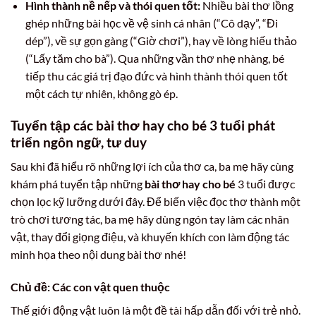
Hình thành nề nếp và thói quen tốt:
Nhiều bài thơ lồng
ghép những bài học về vệ sinh cá nhân (“Cô dạy”, “Đi
dép”), về sự gọn gàng (“Giờ chơi”), hay về lòng hiếu thảo
(“Lấy tăm cho bà”). Qua những vần thơ nhẹ nhàng, bé
tiếp thu các giá trị đạo đức và hình thành thói quen tốt
một cách tự nhiên, không gò ép.
Tuyển tập các bài thơ hay cho bé 3 tuổi phát
triển ngôn ngữ, tư duy
Sau khi đã hiểu rõ những lợi ích của thơ ca, ba mẹ hãy cùng
khám phá tuyển tập những
bài thơ hay cho bé
3 tuổi được
chọn lọc kỹ lưỡng dưới đây. Để biến việc đọc thơ thành một
trò chơi tương tác, ba mẹ hãy dùng ngón tay làm các nhân
vật, thay đổi giọng điệu, và khuyến khích con làm động tác
minh họa theo nội dung bài thơ nhé!
Chủ đề: Các con vật quen thuộc
Thế giới động vật luôn là một đề tài hấp dẫn đối với trẻ nhỏ.