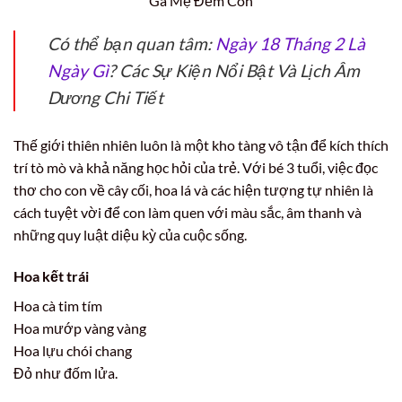
Gà Mẹ Đếm Con
Có thể bạn quan tâm:
Ngày 18 Tháng 2 Là
Ngày Gì
? Các Sự Kiện Nổi Bật Và Lịch Âm
Dương Chi Tiết
Thế giới thiên nhiên luôn là một kho tàng vô tận để kích thích
trí tò mò và khả năng học hỏi của trẻ. Với bé 3 tuổi, việc đọc
thơ cho con về cây cối, hoa lá và các hiện tượng tự nhiên là
cách tuyệt vời để con làm quen với màu sắc, âm thanh và
những quy luật diệu kỳ của cuộc sống.
Hoa kết trái
Hoa cà tim tím
Hoa mướp vàng vàng
Hoa lựu chói chang
Đỏ như đốm lửa.