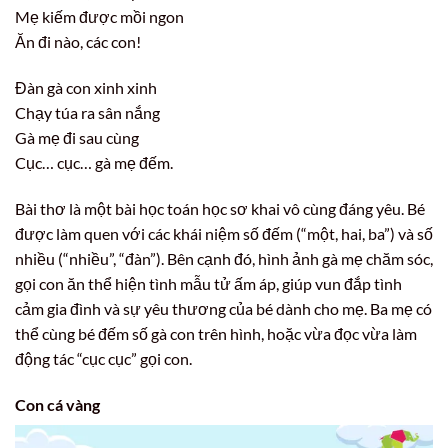
Mẹ kiếm được mồi ngon
Ăn đi nào, các con!
Đàn gà con xinh xinh
Chạy túa ra sân nắng
Gà mẹ đi sau cùng
Cục… cục… gà mẹ đếm.
Bài thơ là một bài học toán học sơ khai vô cùng đáng yêu. Bé
được làm quen với các khái niệm số đếm (“một, hai, ba”) và số
nhiều (“nhiều”, “đàn”). Bên cạnh đó, hình ảnh gà mẹ chăm sóc,
gọi con ăn thể hiện tình mẫu tử ấm áp, giúp vun đắp tình
cảm gia đình và sự yêu thương của bé dành cho mẹ. Ba mẹ có
thể cùng bé đếm số gà con trên hình, hoặc vừa đọc vừa làm
động tác “cục cục” gọi con.
Con cá vàng