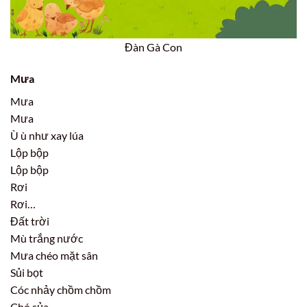
Đàn Gà Con
Mưa
Mưa
Mưa
Ù ù như xay lúa
Lộp bộp
Lộp bộp
Rơi
Rơi…
Đất trời
Mù trắng nước
Mưa chéo mặt sân
Sủi bọt
Cóc nhảy chồm chồm
Chó sủa