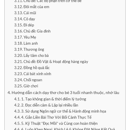
Chủ đề: Các bộ phận trên cơ thể bé
Đôi mắt của em
Cái mũi
Cô dạy
Đi dép
Chủ đề: Gia đình
Yêu Mẹ
Làm anh
Thương ông
Lấy tăm cho bà
Chủ đề: Đồ Vật & Hoạt động hàng ngày
Đồng hồ quả lắc
Cái bát xinh xinh
Chổi ngoan
Giờ chơi
Hướng dẫn cách dạy thơ cho bé 3 tuổi nhanh thuộc, nhớ lâu
1. Tạo không gian & thời điểm lý tưởng
2. Đọc diễn cảm & Lặp lại nhiều lần
3. Sử dụng Ngôn ngữ cơ thể & Hành động minh họa
4. Gắn Liền Bài Thơ Với Bối Cảnh Thực Tế
5. Kỹ Thuật “Đọc Mồi” và Cùng con hoàn thiện
6. Luôn Khen Ngợi, Khích Lệ & Không Đặt Nặng Kết Quả