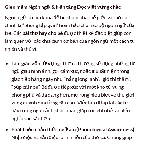
Gieo mầm Ngôn ngữ & Nền tảng Đọc viết vững chắc
Ngôn ngữ là chìa khóa để bé khám phá thế giới, và thơ ca
chính là “phòng tập gym” hoàn hảo cho não bộ ngôn ngữ của
trẻ. Các
bài thơ hay cho bé
được thiết kế đặc biệt giúp con
làm quen với các khía cạnh cơ bản của ngôn ngữ một cách tự
nhiên và thú vị.
Làm giàu vốn từ vựng:
Thơ ca thường sử dụng những từ
ngữ giàu hình ảnh, gợi cảm xúc, hoặc ít xuất hiện trong
giao tiếp hàng ngày như “nắng long lanh”, “gió thì thầm”,
“búp cải non”. Bé được tiếp xúc với một kho từ vựng
phong phú và đa dạng hơn, mở rộng hiểu biết về thế giới
xung quanh qua từng câu chữ. Việc lặp đi lặp lại các từ
này trong ngữ cảnh khác nhau giúp con ghi nhớ và hiểu
nghĩa sâu sắc hơn.
Phát triển nhận thức ngữ âm (Phonological Awareness):
Nhịp điệu và vần điệu là linh hồn của thơ ca. Chúng giúp