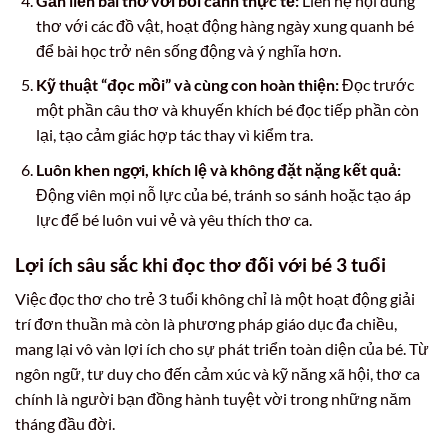
Gắn liền bài thơ với bối cảnh thực tế:
Liên hệ nội dung
thơ với các đồ vật, hoạt động hàng ngày xung quanh bé
để bài học trở nên sống động và ý nghĩa hơn.
Kỹ thuật “đọc mồi” và cùng con hoàn thiện:
Đọc trước
một phần câu thơ và khuyến khích bé đọc tiếp phần còn
lại, tạo cảm giác hợp tác thay vì kiểm tra.
Luôn khen ngợi, khích lệ và không đặt nặng kết quả:
Động viên mọi nỗ lực của bé, tránh so sánh hoặc tạo áp
lực để bé luôn vui vẻ và yêu thích thơ ca.
Lợi ích sâu sắc khi đọc thơ đối với bé 3 tuổi
Việc đọc thơ cho trẻ 3 tuổi không chỉ là một hoạt động giải
trí đơn thuần mà còn là phương pháp giáo dục đa chiều,
mang lại vô vàn lợi ích cho sự phát triển toàn diện của bé. Từ
ngôn ngữ, tư duy cho đến cảm xúc và kỹ năng xã hội, thơ ca
chính là người bạn đồng hành tuyệt vời trong những năm
tháng đầu đời.