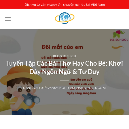
Bỏ
Dịch vụ tư vấn visa uy tín, chuyên nghiệp tại Việt Nam
qua
nội
dung
BLOG DU LỊCH
Tuyển Tập Các Bài Thơ Hay Cho Bé: Khơi
Dậy Ngôn Ngữ & Tư Duy
ĐĂNG VÀO
01/12/2025
BỞI
TEAM VISA NƯỚC NGOÀI