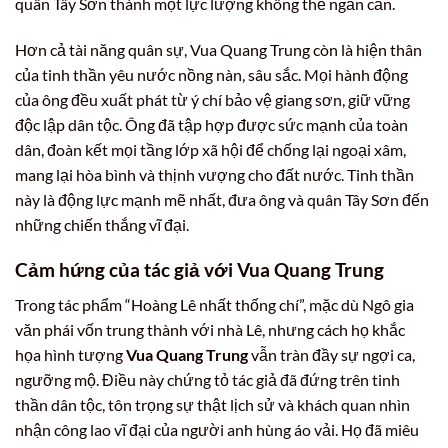
quân Tây Sơn thành một lực lượng không thể ngăn cản.
Hơn cả tài năng quân sự, Vua Quang Trung còn là hiện thân
của tinh thần yêu nước nồng nàn, sâu sắc. Mọi hành động
của ông đều xuất phát từ ý chí bảo vệ giang sơn, giữ vững
độc lập dân tộc. Ông đã tập hợp được sức mạnh của toàn
dân, đoàn kết mọi tầng lớp xã hội để chống lại ngoại xâm,
mang lại hòa bình và thịnh vượng cho đất nước. Tinh thần
này là động lực mạnh mẽ nhất, đưa ông và quân Tây Sơn đến
những chiến thắng vĩ đại.
Cảm hứng của tác giả với Vua Quang Trung
Trong tác phẩm “Hoàng Lê nhất thống chí”, mặc dù Ngô gia
văn phái vốn trung thành với nhà Lê, nhưng cách họ khắc
họa hình tượng
Vua Quang Trung
vẫn tràn đầy sự ngợi ca,
ngưỡng mộ. Điều này chứng tỏ tác giả đã đứng trên tinh
thần dân tộc, tôn trọng sự thật lịch sử và khách quan nhìn
nhận công lao vĩ đại của người anh hùng áo vải. Họ đã miêu