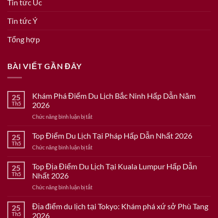
Tin tức Úc
Tin tức Ý
Tổng hợp
BÀI VIẾT GẦN ĐÂY
Khám Phá Điểm Du Lịch Bắc Ninh Hấp Dẫn Năm
25
Th5
2026
ở
Chức năng bình luận bị tắt
Khám
Phá
Top Điểm Du Lịch Tại Pháp Hấp Dẫn Nhất 2026
25
Điểm
Th5
ở
Chức năng bình luận bị tắt
Du
Top
Lịch
Điểm
Top Địa Điểm Du Lịch Tại Kuala Lumpur Hấp Dẫn
Bắc
25
Du
Th5
Nhất 2026
Ninh
Lịch
Hấp
ở
Chức năng bình luận bị tắt
Tại
Dẫn
Top
Pháp
Năm
Địa
Địa điểm du lịch tại Tokyo: Khám phá xứ sở Phù Tang
Hấp
25
2026
Điểm
Dẫn
Th5
2026