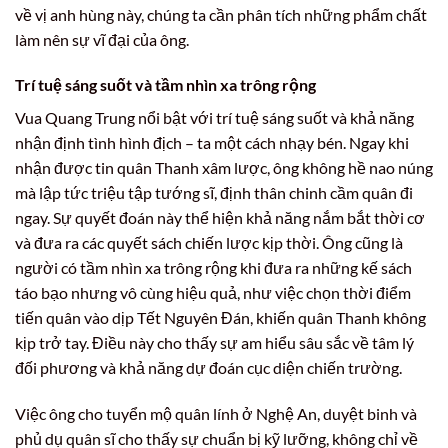
về vị anh hùng này, chúng ta cần phân tích những phẩm chất
làm nên sự vĩ đại của ông.
Trí tuệ sáng suốt và tầm nhìn xa trông rộng
Vua Quang Trung nổi bật với trí tuệ sáng suốt và khả năng
nhận định tình hình địch – ta một cách nhạy bén. Ngay khi
nhận được tin quân Thanh xâm lược, ông không hề nao núng
mà lập tức triệu tập tướng sĩ, định thân chinh cầm quân đi
ngay. Sự quyết đoán này thể hiện khả năng nắm bắt thời cơ
và đưa ra các quyết sách chiến lược kịp thời. Ông cũng là
người có tầm nhìn xa trông rộng khi đưa ra những kế sách
táo bạo nhưng vô cùng hiệu quả, như việc chọn thời điểm
tiến quân vào dịp Tết Nguyên Đán, khiến quân Thanh không
kịp trở tay. Điều này cho thấy sự am hiểu sâu sắc về tâm lý
đối phương và khả năng dự đoán cục diện chiến trường.
Việc ông cho tuyển mộ quân lính ở Nghệ An, duyệt binh và
phủ dụ quân sĩ cho thấy sự chuẩn bị kỹ lưỡng, không chỉ về