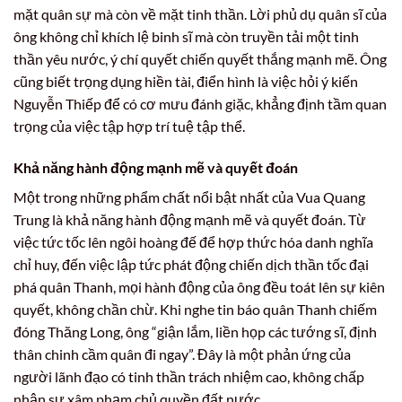
mặt quân sự mà còn về mặt tinh thần. Lời phủ dụ quân sĩ của
ông không chỉ khích lệ binh sĩ mà còn truyền tải một tinh
thần yêu nước, ý chí quyết chiến quyết thắng mạnh mẽ. Ông
cũng biết trọng dụng hiền tài, điển hình là việc hỏi ý kiến
Nguyễn Thiếp để có cơ mưu đánh giặc, khẳng định tầm quan
trọng của việc tập hợp trí tuệ tập thể.
Khả năng hành động mạnh mẽ và quyết đoán
Một trong những phẩm chất nổi bật nhất của Vua Quang
Trung là khả năng hành động mạnh mẽ và quyết đoán. Từ
việc tức tốc lên ngôi hoàng đế để hợp thức hóa danh nghĩa
chỉ huy, đến việc lập tức phát động chiến dịch thần tốc đại
phá quân Thanh, mọi hành động của ông đều toát lên sự kiên
quyết, không chần chừ. Khi nghe tin báo quân Thanh chiếm
đóng Thăng Long, ông “giận lắm, liền họp các tướng sĩ, định
thân chinh cầm quân đi ngay”. Đây là một phản ứng của
người lãnh đạo có tinh thần trách nhiệm cao, không chấp
nhận sự xâm phạm chủ quyền đất nước.