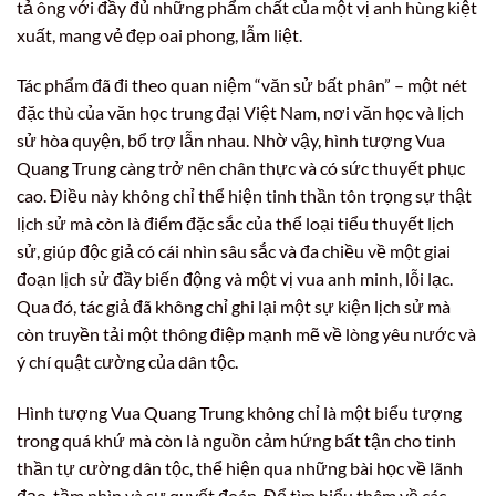
tả ông với đầy đủ những phẩm chất của một vị anh hùng kiệt
xuất, mang vẻ đẹp oai phong, lẫm liệt.
Tác phẩm đã đi theo quan niệm “văn sử bất phân” – một nét
đặc thù của văn học trung đại Việt Nam, nơi văn học và lịch
sử hòa quyện, bổ trợ lẫn nhau. Nhờ vậy, hình tượng Vua
Quang Trung càng trở nên chân thực và có sức thuyết phục
cao. Điều này không chỉ thể hiện tinh thần tôn trọng sự thật
lịch sử mà còn là điểm đặc sắc của thể loại tiểu thuyết lịch
sử, giúp độc giả có cái nhìn sâu sắc và đa chiều về một giai
đoạn lịch sử đầy biến động và một vị vua anh minh, lỗi lạc.
Qua đó, tác giả đã không chỉ ghi lại một sự kiện lịch sử mà
còn truyền tải một thông điệp mạnh mẽ về lòng yêu nước và
ý chí quật cường của dân tộc.
Hình tượng Vua Quang Trung không chỉ là một biểu tượng
trong quá khứ mà còn là nguồn cảm hứng bất tận cho tinh
thần tự cường dân tộc, thể hiện qua những bài học về lãnh
đạo, tầm nhìn và sự quyết đoán. Để tìm hiểu thêm về các