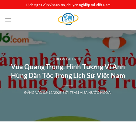
Bỏ
Dịch vụ tư vấn visa uy tín, chuyên nghiệp tại Việt Nam
qua
nội
dung
BLOG DU LỊCH
Vua Quang Trung: Hình Tượng Vị Anh
Hùng Dân Tộc Trong Lịch Sử Việt Nam
ĐĂNG VÀO
02/12/2025
BỞI
TEAM VISA NƯỚC NGOÀI