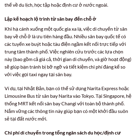
thể về du lịch, học tập hoặc định cư ở nước ngoài.
Lập kế hoạch lộ trình từ sân bay đến chỗ ở
Khi hạ cánh xuống một quốc gia xa lạ, việc di chuyển từ sân
bay về chỗ ở là ưu tiên hàng đầu. Nhiều sân bay quốc tế có
các tuyến xe buýt hoặc tàu điện ngầm kết nối trực tiếp với
trung tâm thành phố. Việc nghiên cứu trước các lựa chọn
này (bao gồm cả giá cả, thời gian di chuyển, và giờ hoạt động)
sẽ giúp bạn tránh bị bỡ ngỡ và tiết kiệm chi phí đáng kể so
với việc gọi taxi ngay tại sân bay.
Ví dụ, tại Nhật Bản, bạn có thể sử dụng Narita Express hoặc
Limousine Bus từ sân bay Narita vào Tokyo. Tại Singapore, hệ
thống MRT kết nối sân bay Changi với toàn bộ thành phố.
Nắm vững các thông tin này giúp bạn có một khởi đầu suôn
sẻ tại đất nước mới.
Chi phí di chuyển trong tổng ngân sách du học/định cư