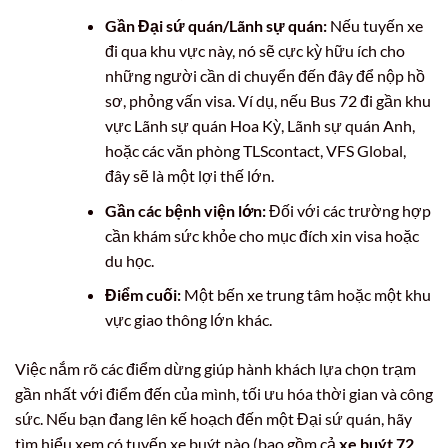
Gần Đại sứ quán/Lãnh sự quán:
Nếu tuyến xe
đi qua khu vực này, nó sẽ cực kỳ hữu ích cho
những người cần di chuyển đến đây để nộp hồ
sơ, phỏng vấn visa. Ví dụ, nếu Bus 72 đi gần khu
vực Lãnh sự quán Hoa Kỳ, Lãnh sự quán Anh,
hoặc các văn phòng TLScontact, VFS Global,
đây sẽ là một lợi thế lớn.
Gần các bệnh viện lớn:
Đối với các trường hợp
cần khám sức khỏe cho mục đích xin visa hoặc
du học.
Điểm cuối:
Một bến xe trung tâm hoặc một khu
vực giao thông lớn khác.
Việc nắm rõ các điểm dừng giúp hành khách lựa chọn trạm
gần nhất với điểm đến của mình, tối ưu hóa thời gian và công
sức. Nếu bạn đang lên kế hoạch đến một Đại sứ quán, hãy
tìm hiểu xem có tuyến xe buýt nào (bao gồm cả
xe buýt 72