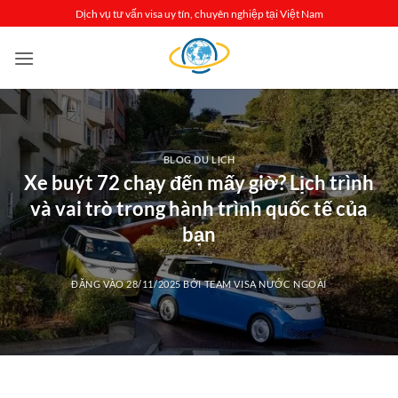
Bỏ
Dịch vụ tư vấn visa uy tín, chuyên nghiệp tại Việt Nam
qua
nội
dung
BLOG DU LỊCH
Xe buýt 72 chạy đến mấy giờ? Lịch trình
và vai trò trong hành trình quốc tế của
bạn
ĐĂNG VÀO
28/11/2025
BỞI
TEAM VISA NƯỚC NGOÀI