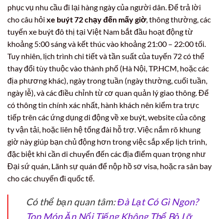
phục vụ nhu cầu đi lại hàng ngày của người dân. Để trả lời
cho câu hỏi
xe buýt 72 chạy đến mấy giờ
, thông thường, các
tuyến xe buýt đô thị tại Việt Nam bắt đầu hoạt động từ
khoảng 5:00 sáng và kết thúc vào khoảng 21:00 – 22:00 tối.
Tuy nhiên, lịch trình chi tiết và tần suất của tuyến 72 có thể
thay đổi tùy thuộc vào thành phố (Hà Nội, TP.HCM, hoặc các
địa phương khác), ngày trong tuần (ngày thường, cuối tuần,
ngày lễ), và các điều chỉnh từ cơ quan quản lý giao thông. Để
có thông tin chính xác nhất, hành khách nên kiểm tra trực
tiếp trên các ứng dụng di động về xe buýt, website của công
ty vận tải, hoặc liên hệ tổng đài hỗ trợ. Việc nắm rõ khung
giờ này giúp bạn chủ động hơn trong việc sắp xếp lịch trình,
đặc biệt khi cần di chuyển đến các địa điểm quan trọng như
Đại sứ quán, Lãnh sự quán để nộp hồ sơ visa, hoặc ra sân bay
cho các chuyến đi quốc tế.
Có thể bạn quan tâm:
Đà Lạt Có Gì Ngon?
Top Món Ăn Nổi Tiếng Không Thể Bỏ Lỡ