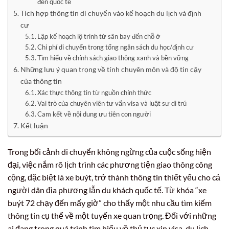
đến quốc tế
Tích hợp thông tin di chuyển vào kế hoạch du lịch và định
cư
Lập kế hoạch lộ trình từ sân bay đến chỗ ở
Chi phí di chuyển trong tổng ngân sách du học/định cư
Tìm hiểu về chính sách giao thông xanh và bền vững
Những lưu ý quan trọng về tính chuyên môn và độ tin cậy
của thông tin
Xác thực thông tin từ nguồn chính thức
Vai trò của chuyên viên tư vấn visa và luật sư di trú
Cam kết về nội dung ưu tiên con người
Kết luận
Trong bối cảnh di chuyển không ngừng của cuộc sống hiện
đại, việc nắm rõ lịch trình các phương tiện giao thông công
cộng, đặc biệt là xe buýt, trở thành thông tin thiết yếu cho cả
người dân địa phương lẫn du khách quốc tế. Từ khóa “xe
buýt 72 chạy đến mấy giờ” cho thấy một nhu cầu tìm kiếm
thông tin cụ thể về một tuyến xe quan trọng. Đối với những
ai đang trong quá trình tìm hiểu về thủ tục xin visa, du lịch