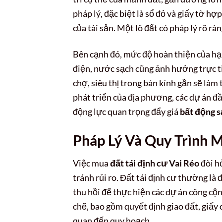
pháp lý, đặc biệt là sổ đỏ và giấy tờ hợp
của tài sản. Một lô đất có pháp lý rõ rà
Bên cạnh đó, mức độ hoàn thiện của h
điện, nước sạch cũng ảnh hưởng trực ti
chợ, siêu thị trong bán kính gần sẽ làm 
phát triển của địa phương, các dự án đ
động lực quan trọng đẩy giá
bất động s
Pháp Lý Và Quy Trình M
Việc mua
đất tái định cư Vai Réo
đòi h
tránh rủi ro. Đất tái định cư thường là 
thu hồi để thực hiện các dự án công cộn
chẽ, bao gồm quyết định giao đất, giấy
quan đến quy hoạch.