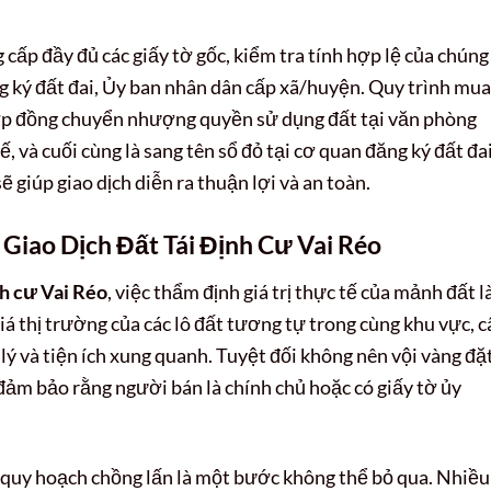
ấp đầy đủ các giấy tờ gốc, kiểm tra tính hợp lệ của chúng 
 ký đất đai, Ủy ban nhân dân cấp xã/huyện. Quy trình mua
hợp đồng chuyển nhượng quyền sử dụng đất tại văn phòng
, và cuối cùng là sang tên sổ đỏ tại cơ quan đăng ký đất đai
 giúp giao dịch diễn ra thuận lợi và an toàn.
Giao Dịch Đất Tái Định Cư Vai Réo
nh cư Vai Réo
, việc thẩm định giá trị thực tế của mảnh đất l
á thị trường của các lô đất tương tự trong cùng khu vực, c
áp lý và tiện ích xung quanh. Tuyệt đối không nên vội vàng đặ
 đảm bảo rằng người bán là chính chủ hoặc có giấy tờ ủy
c quy hoạch chồng lấn là một bước không thể bỏ qua. Nhiều