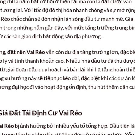
g chỉ là nắm bắt cơ hội ở hiện tại mà còn là đặt cược vào
tương lai. Với tốc độ đô thị hóa nhanh chóng và sự mở rộn
i Réo chắc chắn sẽ đón nhận làn sóng đầu tư mạnh mẽ. Giá
ặn trong những năm gần đây, với mức tăng trưởng trung bì
 các sàn giao dịch bất động sản địa phương.
óng,
đất nền Vai Réo
vẫn còn dư địa tăng trưởng lớn, đặc bi
ợp lý và tính thanh khoản cao. Nhiều nhà đầu tư đã thu đượ
từ giai đoạn đầu quy hoạch và bán lại khi hạ tầng hoàn thi
 xu hướng này sẽ tiếp tục kéo dài, đặc biệt khi các dự án 
ờng đại học đi vào hoạt động ổn định, thu hút thêm dân cư
á Đất Tái Định Cư Vai Réo
ai Réo
bị ảnh hưởng bởi nhiều yếu tố tổng hợp. Đầu tiên là 
, trung tâm hay khu dân cư đông đúc sẽ có giá cao hơn. Yếu