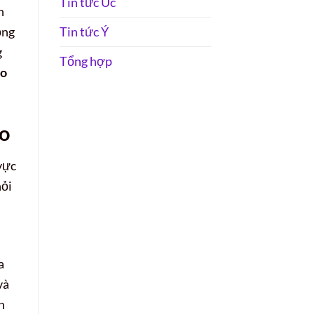
Tin tức Úc
n
ộng
Tin tức Ý
g
Tổng hợp
éo
éo
vực
hỏi
a
và
n