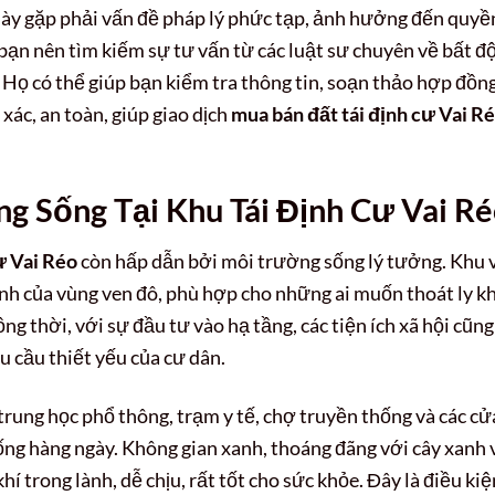
ày gặp phải vấn đề pháp lý phức tạp, ảnh hưởng đến quyề
bạn nên tìm kiếm sự tư vấn từ các luật sư chuyên về bất đ
. Họ có thể giúp bạn kiểm tra thông tin, soạn thảo hợp đồn
xác, an toàn, giúp giao dịch
mua bán đất tái định cư Vai R
g Sống Tại Khu Tái Định Cư Vai R
ư Vai Réo
còn hấp dẫn bởi môi trường sống lý tưởng. Khu 
ành của vùng ven đô, phù hợp cho những ai muốn thoát ly k
ng thời, với sự đầu tư vào hạ tầng, các tiện ích xã hội cũng
 cầu thiết yếu của cư dân.
ung học phổ thông, trạm y tế, chợ truyền thống và các cử
sống hàng ngày. Không gian xanh, thoáng đãng với cây xanh 
í trong lành, dễ chịu, rất tốt cho sức khỏe. Đây là điều kiệ