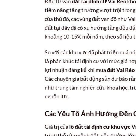
Đầu tư vào
đất tái định cư Vai Réo
khôn
tiềm năng tăng trưởng vượt trội trong 
của thủ đô, các vùng đất ven đô như Va
đất tại đây đã có xu hướng tăng đều đ
khoảng 10-15% mỗi năm, theo số liệu từ
So với các khu vực đã phát triển quá n
là phân khúc tái định cư với mức giá h
lợi nhuận đáng kể khi mua
đất Vai Réo
Các chuyên gia bất động sản dự báo rằng
như trung tâm nghiên cứu khoa học, trư
nguồn lực.
Các Yếu Tố Ảnh Hưởng Đến Gi
Giá trị của
lô đất tái định cư khu vực V
trí cụ thể của mảnh đất, gần đường lớn