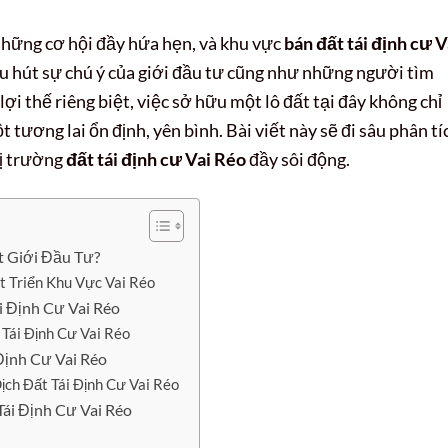
những cơ hội đầy hứa hẹn, và khu vực
bán đất tái định cư V
u hút sự chú ý của giới đầu tư cũng như những người tìm
ợi thế riêng biệt, việc sở hữu một lô đất tại đây không chỉ
t tương lai ổn định, yên bình. Bài viết này sẽ đi sâu phân tí
hị trường
đất tái định cư Vai Réo
đầy sôi động.
t Giới Đầu Tư?
t Triển Khu Vực Vai Réo
i Định Cư Vai Réo
Tái Định Cư Vai Réo
Định Cư Vai Réo
ch Đất Tái Định Cư Vai Réo
ái Định Cư Vai Réo