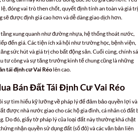
 lệ, đóng vai trò then chốt, quyết định tính an toàn và giá trị
ng sẽ được định giá cao hơn và dễ dàng giao dịch hơn.
ạ tầng xung quanh như đường nhựa, hệ thống thoát nước,
ếp đến giá. Các tiện ích xã hội như trường học, bệnh viện,
tăng sức hút và giá trị cho bất động sản. Cuối cùng, chính s
ầu tư công và sự tăng trưởng kinh tế chung cũng là những
ản tái định cư Vai Réo
lên cao.
ua Bán Đất Tái Định Cư Vai Réo
ỏi sự tìm hiểu kỹ lưỡng về pháp lý để đảm bảo quyền lợi và
đất được nhà nước giao cho các hộ gia đình, cá nhân có đất 
g. Do đó, giấy tờ pháp lý của loại đất này thường khá chặt
 chứng nhận quyền sử dụng đất (sổ đỏ) và các văn bản liên