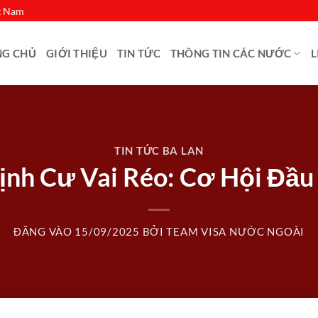
ệt Nam
NG CHỦ
GIỚI THIỆU
TIN TỨC
THÔNG TIN CÁC NƯỚC
L
TIN TỨC BA LAN
Định Cư Vai Réo: Cơ Hội Đầ
ĐĂNG VÀO
15/09/2025
BỞI
TEAM VISA NƯỚC NGOÀI