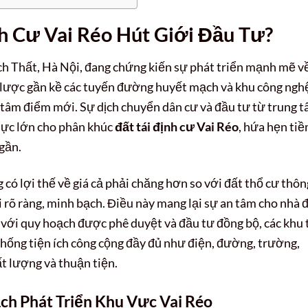
nh Cư Vai Réo Hút Giới Đầu Tư?
h Thất, Hà Nội, đang chứng kiến sự phát triển mạnh mẽ v
iến lược gần kề các tuyến đường huyết mạch và khu công ngh
 tâm điểm mới. Sự dịch chuyển dân cư và đầu tư từ trung 
 lực lớn cho phân khúc
đất tái định cư Vai Réo
, hứa hẹn ti
 gần.
 có lợi thế về giá cả phải chăng hơn so với đất thổ cư thôn
 rõ ràng, minh bạch. Điều này mang lại sự an tâm cho nhà 
 với quy hoạch được phê duyệt và đầu tư đồng bộ, các khu 
hống tiện ích công cộng đầy đủ như điện, đường, trường,
t lượng và thuận tiện.
ch Phát Triển Khu Vực Vai Réo