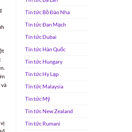
g
Tin tức Bồ Đào Nha
Tin tức Đan Mạch
nh
Tin tức Dubai
Tin tức Hàn Quốc
ệt
c
Tin tức Hungary
ện.
Tin tức Hy Lạp
lớn
 và
Tin tức Malaysia
Tin tức Mỹ
Tin tức New Zealand
vị
Tin tức Rumani
 tố