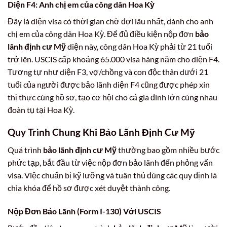
Diện F4: Anh chị em của công dân Hoa Kỳ
Đây là diện visa có thời gian chờ đợi lâu nhất, dành cho anh
chị em của công dân Hoa Kỳ. Để đủ điều kiện nộp đơn
bảo
lãnh định cư Mỹ
diện này, công dân Hoa Kỳ phải từ 21 tuổi
trở lên. USCIS cấp khoảng 65.000 visa hàng năm cho diện F4.
Tương tự như diện F3, vợ/chồng và con độc thân dưới 21
tuổi của người được bảo lãnh diện F4 cũng được phép xin
thị thực cùng hồ sơ, tạo cơ hội cho cả gia đình lớn cùng nhau
đoàn tụ tại Hoa Kỳ.
Quy Trình Chung Khi Bảo Lãnh Định Cư Mỹ
Quá trình
bảo lãnh định cư Mỹ
thường bao gồm nhiều bước
phức tạp, bắt đầu từ việc nộp đơn bảo lãnh đến phỏng vấn
visa. Việc chuẩn bị kỹ lưỡng và tuân thủ đúng các quy định là
chìa khóa để hồ sơ được xét duyệt thành công.
Nộp Đơn Bảo Lãnh (Form I-130) Với USCIS