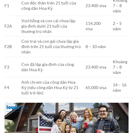
Khoảng
Con độc thân trên 21 tuổi của
F1
23.400 visa
7 – 8
công dân Hoa Kỳ
năm
Vợ/chồng và con cái chưa lập
114.200
2 – 5
F2A
gia đình dưới 21 tuổi của
visa
năm
thường trú nhân
Con trai và con gái chưa lập gia
F2B
đình trên 21 tuổi của thường trú
8 – 10 năm
nhân
Khoảng
Con đã lập gia đình của công
F3
23.400 visa
7 – 8
dân Hoa Kỳ
năm
Anh chị em của công dân Hoa
14 – 16
F4
Kỳ (nếu công dân Hoa Kỳ từ 21
65.000 visa
năm
tuổi trở lên)