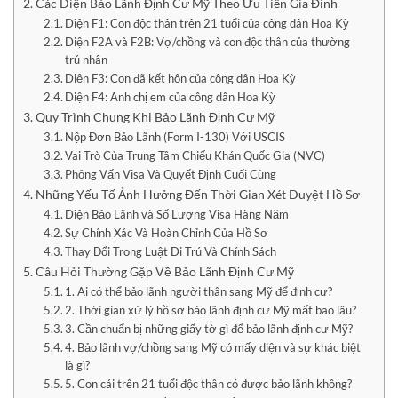
Các Diện Bảo Lãnh Định Cư Mỹ Theo Ưu Tiên Gia Đình
Diện F1: Con độc thân trên 21 tuổi của công dân Hoa Kỳ
Diện F2A và F2B: Vợ/chồng và con độc thân của thường
trú nhân
Diện F3: Con đã kết hôn của công dân Hoa Kỳ
Diện F4: Anh chị em của công dân Hoa Kỳ
Quy Trình Chung Khi Bảo Lãnh Định Cư Mỹ
Nộp Đơn Bảo Lãnh (Form I-130) Với USCIS
Vai Trò Của Trung Tâm Chiếu Khán Quốc Gia (NVC)
Phỏng Vấn Visa Và Quyết Định Cuối Cùng
Những Yếu Tố Ảnh Hưởng Đến Thời Gian Xét Duyệt Hồ Sơ
Diện Bảo Lãnh và Số Lượng Visa Hàng Năm
Sự Chính Xác Và Hoàn Chỉnh Của Hồ Sơ
Thay Đổi Trong Luật Di Trú Và Chính Sách
Câu Hỏi Thường Gặp Về Bảo Lãnh Định Cư Mỹ
1. Ai có thể bảo lãnh người thân sang Mỹ để định cư?
2. Thời gian xử lý hồ sơ bảo lãnh định cư Mỹ mất bao lâu?
3. Cần chuẩn bị những giấy tờ gì để bảo lãnh định cư Mỹ?
4. Bảo lãnh vợ/chồng sang Mỹ có mấy diện và sự khác biệt
là gì?
5. Con cái trên 21 tuổi độc thân có được bảo lãnh không?