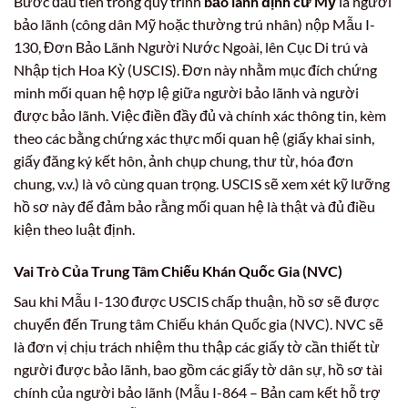
Bước đầu tiên trong quy trình
bảo lãnh định cư Mỹ
là người
bảo lãnh (công dân Mỹ hoặc thường trú nhân) nộp Mẫu I-
130, Đơn Bảo Lãnh Người Nước Ngoài, lên Cục Di trú và
Nhập tịch Hoa Kỳ (USCIS). Đơn này nhằm mục đích chứng
minh mối quan hệ hợp lệ giữa người bảo lãnh và người
được bảo lãnh. Việc điền đầy đủ và chính xác thông tin, kèm
theo các bằng chứng xác thực mối quan hệ (giấy khai sinh,
giấy đăng ký kết hôn, ảnh chụp chung, thư từ, hóa đơn
chung, v.v.) là vô cùng quan trọng. USCIS sẽ xem xét kỹ lưỡng
hồ sơ này để đảm bảo rằng mối quan hệ là thật và đủ điều
kiện theo luật định.
Vai Trò Của Trung Tâm Chiếu Khán Quốc Gia (NVC)
Sau khi Mẫu I-130 được USCIS chấp thuận, hồ sơ sẽ được
chuyển đến Trung tâm Chiếu khán Quốc gia (NVC). NVC sẽ
là đơn vị chịu trách nhiệm thu thập các giấy tờ cần thiết từ
người được bảo lãnh, bao gồm các giấy tờ dân sự, hồ sơ tài
chính của người bảo lãnh (Mẫu I-864 – Bản cam kết hỗ trợ