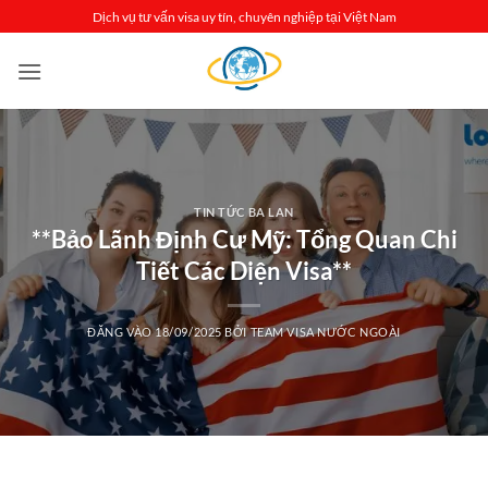
Bỏ
Dịch vụ tư vấn visa uy tín, chuyên nghiệp tại Việt Nam
qua
nội
dung
TIN TỨC BA LAN
**Bảo Lãnh Định Cư Mỹ: Tổng Quan Chi
Tiết Các Diện Visa**
ĐĂNG VÀO
18/09/2025
BỞI
TEAM VISA NƯỚC NGOÀI