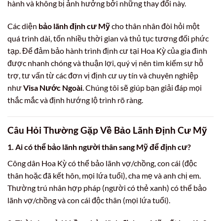
hành và không bị ảnh hưởng bởi những thay đổi này.
Các diện
bảo lãnh định cư Mỹ
cho thân nhân đòi hỏi một
quá trình dài, tốn nhiều thời gian và thủ tục tương đối phức
tạp. Để đảm bảo hành trình định cư tại Hoa Kỳ của gia đình
được nhanh chóng và thuận lợi, quý vị nên tìm kiếm sự hỗ
trợ, tư vấn từ các đơn vị định cư uy tín và chuyên nghiệp
như
Visa Nước Ngoài
. Chúng tôi sẽ giúp bạn giải đáp mọi
thắc mắc và định hướng lộ trình rõ ràng.
Câu Hỏi Thường Gặp Về Bảo Lãnh Định Cư Mỹ
1. Ai có thể bảo lãnh người thân sang Mỹ để định cư?
Công dân Hoa Kỳ có thể bảo lãnh vợ/chồng, con cái (độc
thân hoặc đã kết hôn, mọi lứa tuổi), cha mẹ và anh chị em.
Thường trú nhân hợp pháp (người có thẻ xanh) có thể bảo
lãnh vợ/chồng và con cái độc thân (mọi lứa tuổi).