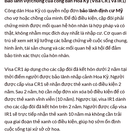
Bảo lãnh vợ/chồng của công dân Hoa Kỳ (Visa CR1 và IR1)
Công dân Hoa Kỳ có quyền nộp đơn
bảo lãnh định cư Mỹ
cho vợ hoặc chồng của mình. Để đủ điều kiện, cặp đôi phải
chứng minh được mối quan hệ hôn nhân là hợp pháp và có
thật, không nhằm mục đích duy nhất là nhập cư. Cơ quan di
trú sẽ xem xét kỹ lưỡng các bằng chứng về cuộc sống chung,
hình ảnh, tài sản chung và các mối quan hệ xã hội để đảm
bảo tính xác thực của hôn nhân.
Visa CR1 áp dụng cho các cặp đôi đã kết hôn dưới 2 năm tại
thời điểm người được bảo lãnh nhập cảnh Hoa Kỳ. Người
được cấp visa CR1 sẽ nhận được thẻ xanh có điều kiện 2
năm. Sau 2 năm, họ cần nộp đơn xin xóa bỏ điều kiện để có
được thẻ xanh vĩnh viễn (10 năm). Ngược lại, visa IR1 dành
cho các cặp đôi đã kết hôn trên 2 năm. Người được cấp visa
IR1 sẽ trực tiếp nhận thẻ xanh 10 năm mà không cần trải
qua giai đoạn thẻ xanh có điều kiện, giúp họ sớm ổn định
cuộc sống tại xứ sở cờ hoa.