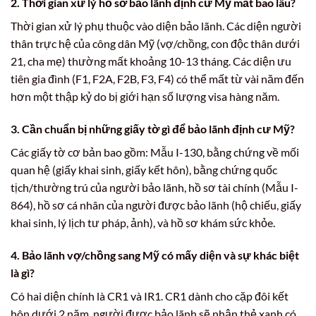
2. Thời gian xử lý hồ sơ bảo lãnh định cư Mỹ mất bao lâu?
Thời gian xử lý phụ thuộc vào diện bảo lãnh. Các diện người
thân trực hệ của công dân Mỹ (vợ/chồng, con độc thân dưới
21, cha mẹ) thường mất khoảng 10-13 tháng. Các diện ưu
tiên gia đình (F1, F2A, F2B, F3, F4) có thể mất từ vài năm đến
hơn một thập kỷ do bị giới hạn số lượng visa hàng năm.
3. Cần chuẩn bị những giấy tờ gì để bảo lãnh định cư Mỹ?
Các giấy tờ cơ bản bao gồm: Mẫu I-130, bằng chứng về mối
quan hệ (giấy khai sinh, giấy kết hôn), bằng chứng quốc
tịch/thường trú của người bảo lãnh, hồ sơ tài chính (Mẫu I-
864), hồ sơ cá nhân của người được bảo lãnh (hộ chiếu, giấy
khai sinh, lý lịch tư pháp, ảnh), và hồ sơ khám sức khỏe.
4. Bảo lãnh vợ/chồng sang Mỹ có mấy diện và sự khác biệt
là gì?
Có hai diện chính là CR1 và IR1. CR1 dành cho cặp đôi kết
hôn dưới 2 năm, người được bảo lãnh sẽ nhận thẻ xanh có