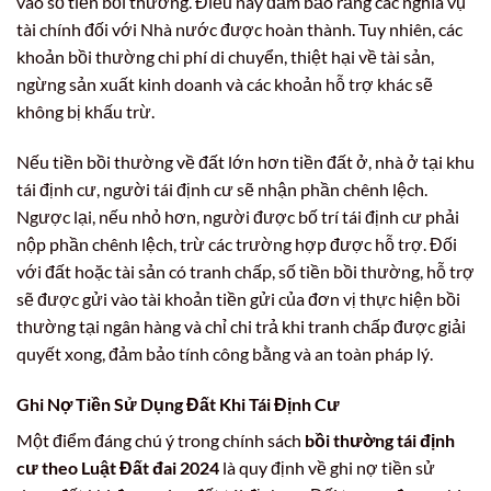
vào số tiền bồi thường. Điều này đảm bảo rằng các nghĩa vụ
tài chính đối với Nhà nước được hoàn thành. Tuy nhiên, các
khoản bồi thường chi phí di chuyển, thiệt hại về tài sản,
ngừng sản xuất kinh doanh và các khoản hỗ trợ khác sẽ
không bị khấu trừ.
Nếu tiền bồi thường về đất lớn hơn tiền đất ở, nhà ở tại khu
tái định cư, người tái định cư sẽ nhận phần chênh lệch.
Ngược lại, nếu nhỏ hơn, người được bố trí tái định cư phải
nộp phần chênh lệch, trừ các trường hợp được hỗ trợ. Đối
với đất hoặc tài sản có tranh chấp, số tiền bồi thường, hỗ trợ
sẽ được gửi vào tài khoản tiền gửi của đơn vị thực hiện bồi
thường tại ngân hàng và chỉ chi trả khi tranh chấp được giải
quyết xong, đảm bảo tính công bằng và an toàn pháp lý.
Ghi Nợ Tiền Sử Dụng Đất Khi Tái Định Cư
Một điểm đáng chú ý trong chính sách
bồi thường tái định
cư theo Luật Đất đai 2024
là quy định về ghi nợ tiền sử