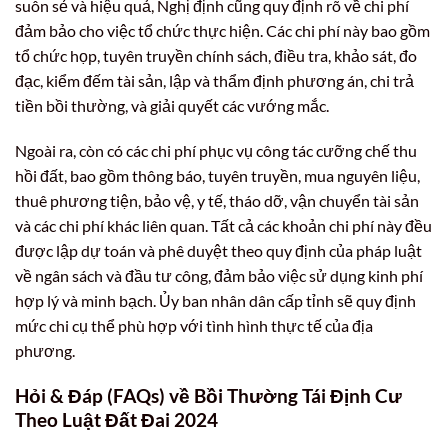
suôn sẻ và hiệu quả, Nghị định cũng quy định rõ về chi phí
đảm bảo cho việc tổ chức thực hiện. Các chi phí này bao gồm
tổ chức họp, tuyên truyền chính sách, điều tra, khảo sát, đo
đạc, kiểm đếm tài sản, lập và thẩm định phương án, chi trả
tiền bồi thường, và giải quyết các vướng mắc.
Ngoài ra, còn có các chi phí phục vụ công tác cưỡng chế thu
hồi đất, bao gồm thông báo, tuyên truyền, mua nguyên liệu,
thuê phương tiện, bảo vệ, y tế, tháo dỡ, vận chuyển tài sản
và các chi phí khác liên quan. Tất cả các khoản chi phí này đều
được lập dự toán và phê duyệt theo quy định của pháp luật
về ngân sách và đầu tư công, đảm bảo việc sử dụng kinh phí
hợp lý và minh bạch. Ủy ban nhân dân cấp tỉnh sẽ quy định
mức chi cụ thể phù hợp với tình hình thực tế của địa
phương.
Hỏi & Đáp (FAQs) về Bồi Thường Tái Định Cư
Theo Luật Đất Đai 2024