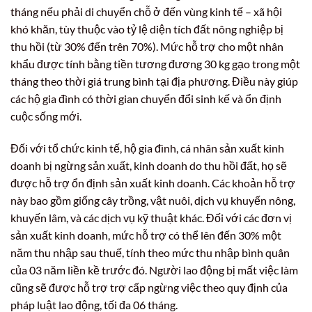
tháng nếu phải di chuyển chỗ ở đến vùng kinh tế – xã hội
khó khăn, tùy thuộc vào tỷ lệ diện tích đất nông nghiệp bị
thu hồi (từ 30% đến trên 70%). Mức hỗ trợ cho một nhân
khẩu được tính bằng tiền tương đương 30 kg gạo trong một
tháng theo thời giá trung bình tại địa phương. Điều này giúp
các hộ gia đình có thời gian chuyển đổi sinh kế và ổn định
cuộc sống mới.
Đối với tổ chức kinh tế, hộ gia đình, cá nhân sản xuất kinh
doanh bị ngừng sản xuất, kinh doanh do thu hồi đất, họ sẽ
được hỗ trợ ổn định sản xuất kinh doanh. Các khoản hỗ trợ
này bao gồm giống cây trồng, vật nuôi, dịch vụ khuyến nông,
khuyến lâm, và các dịch vụ kỹ thuật khác. Đối với các đơn vị
sản xuất kinh doanh, mức hỗ trợ có thể lên đến 30% một
năm thu nhập sau thuế, tính theo mức thu nhập bình quân
của 03 năm liền kề trước đó. Người lao động bị mất việc làm
cũng sẽ được hỗ trợ trợ cấp ngừng việc theo quy định của
pháp luật lao động, tối đa 06 tháng.