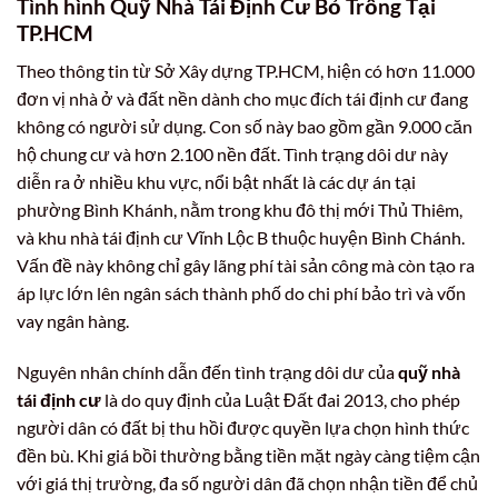
Tình hình Quỹ Nhà Tái Định Cư Bỏ Trống Tại
TP.HCM
Theo thông tin từ Sở Xây dựng TP.HCM, hiện có hơn 11.000
đơn vị nhà ở và đất nền dành cho mục đích tái định cư đang
không có người sử dụng. Con số này bao gồm gần 9.000 căn
hộ chung cư và hơn 2.100 nền đất. Tình trạng dôi dư này
diễn ra ở nhiều khu vực, nổi bật nhất là các dự án tại
phường Bình Khánh, nằm trong khu đô thị mới Thủ Thiêm,
và khu nhà tái định cư Vĩnh Lộc B thuộc huyện Bình Chánh.
Vấn đề này không chỉ gây lãng phí tài sản công mà còn tạo ra
áp lực lớn lên ngân sách thành phố do chi phí bảo trì và vốn
vay ngân hàng.
Nguyên nhân chính dẫn đến tình trạng dôi dư của
quỹ nhà
tái định cư
là do quy định của Luật Đất đai 2013, cho phép
người dân có đất bị thu hồi được quyền lựa chọn hình thức
đền bù. Khi giá bồi thường bằng tiền mặt ngày càng tiệm cận
với giá thị trường, đa số người dân đã chọn nhận tiền để chủ