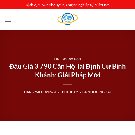
Bỏ
Dịch vụ tư vấn visa uy tín, chuyên nghiệp tại Việt Nam
qua
nội
dung
TIN TỨC BA LAN
Đấu Giá 3.790 Căn Hộ Tái Định Cư Bình
Khánh: Giải Pháp Mới
ĐĂNG VÀO
18/09/2025
BỞI
TEAM VISA NƯỚC NGOÀI