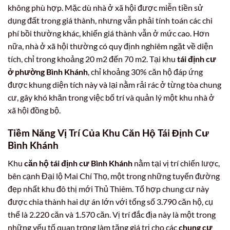
không phù hợp. Mặc dù nhà ở xã hội được miễn tiền sử
dụng đất trong giá thành, nhưng vẫn phải tính toán các chi
phí bồi thường khác, khiến giá thành vẫn ở mức cao. Hơn
nữa, nhà ở xã hội thường có quy định nghiêm ngặt về diện
tích, chỉ trong khoảng 20 m2 đến 70 m2. Tại khu
tái định cư
ở phường Bình Khánh
, chỉ khoảng 30% căn hộ đáp ứng
được khung diện tích này và lại nằm rải rác ở từng tòa chung
cư, gây khó khăn trong việc bố trí và quản lý một khu nhà ở
xã hội đồng bộ.
Tiềm Năng Vị Trí Của Khu Căn Hộ Tái Định Cư
Bình Khánh
Khu
căn hộ tái định cư Bình Khánh
nằm tại vị trí chiến lược,
bên cạnh Đại lộ Mai Chí Thọ, một trong những tuyến đường
đẹp nhất khu đô thị mới Thủ Thiêm. Tổ hợp chung cư này
được chia thành hai dự án lớn với tổng số 3.790 căn hộ, cụ
thể là 2.220 căn và 1.570 căn. Vị trí đắc địa này là một trong
những yếu tố quan trọng làm tăng giá trị cho các
chung cư