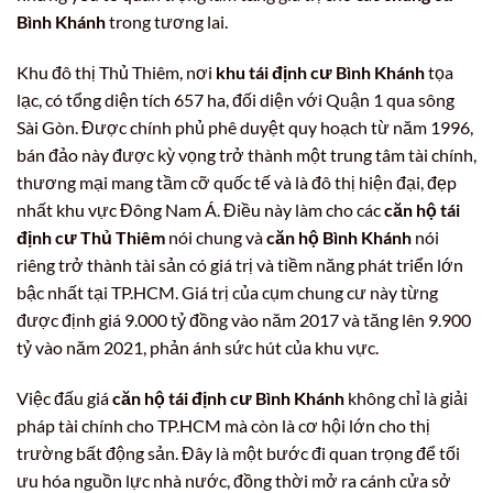
Bình Khánh
trong tương lai.
Khu đô thị Thủ Thiêm, nơi
khu tái định cư Bình Khánh
tọa
lạc, có tổng diện tích 657 ha, đối diện với Quận 1 qua sông
Sài Gòn. Được chính phủ phê duyệt quy hoạch từ năm 1996,
bán đảo này được kỳ vọng trở thành một trung tâm tài chính,
thương mại mang tầm cỡ quốc tế và là đô thị hiện đại, đẹp
nhất khu vực Đông Nam Á. Điều này làm cho các
căn hộ tái
định cư Thủ Thiêm
nói chung và
căn hộ Bình Khánh
nói
riêng trở thành tài sản có giá trị và tiềm năng phát triển lớn
bậc nhất tại TP.HCM. Giá trị của cụm chung cư này từng
được định giá 9.000 tỷ đồng vào năm 2017 và tăng lên 9.900
tỷ vào năm 2021, phản ánh sức hút của khu vực.
Việc đấu giá
căn hộ tái định cư Bình Khánh
không chỉ là giải
pháp tài chính cho TP.HCM mà còn là cơ hội lớn cho thị
trường bất động sản. Đây là một bước đi quan trọng để tối
ưu hóa nguồn lực nhà nước, đồng thời mở ra cánh cửa sở